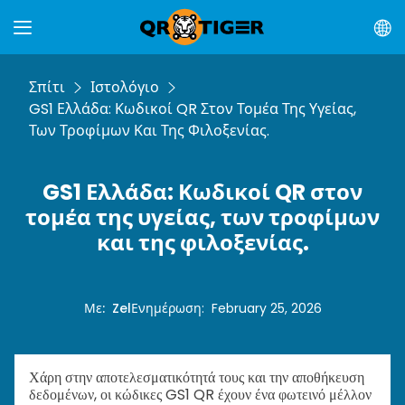
Σπίτι
Ιστολόγιο
GS1 Ελλάδα: Κωδικοί QR Στον Τομέα Της Υγείας,
Των Τροφίμων Και Της Φιλοξενίας.
GS1 Ελλάδα: Κωδικοί QR στον
τομέα της υγείας, των τροφίμων
και της φιλοξενίας.
Με
:
Zel
Ενημέρωση
:
February 25, 2026
Χάρη στην αποτελεσματικότητά τους και την αποθήκευση
δεδομένων, οι κώδικες GS1 QR έχουν ένα φωτεινό μέλλον