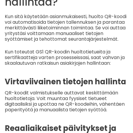
hallintaa?
Kun sitä käytetään asianmukaisesti, huolto QR-koodi
voi automatisoida tietojen tallennuksen ja parantaa
merkittävästi liiketoiminnan toimintaa. Se voi auttaa
yritystäsi voittamaan manuaaliset tietojen
syöttämiset ja tehottomat seurantajärjestelmät.
Kun toteutat GS1 QR-koodin huoltotietueita ja
sertifikaatteja varten prosesseissasi, saat vahvan ja
skaalautuvan ratkaisun asiakirjojen hallintaan:
Virtaviivainen tietojen hallinta
QR-koodit valmistukselle auttavat keskittämään
huoltotietoja. Voit muuntaa fyysiset tietueet
digitaalisiksi ja upottaa ne QR-koodeihin, vähentäen
paperityötä ja manuaalista tietojen syöttöä.
Reaaliaikaiset päivitykset ja