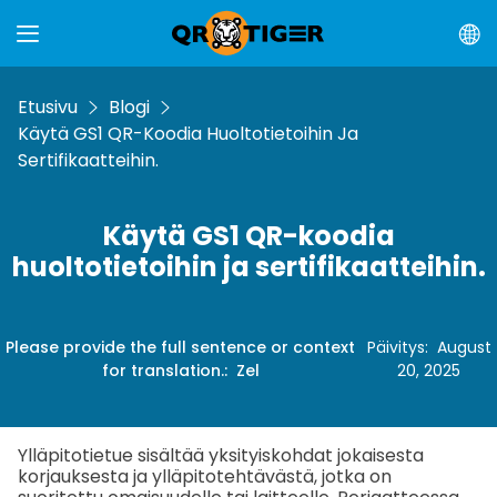
Etusivu
Blogi
Käytä GS1 QR-Koodia Huoltotietoihin Ja
Sertifikaatteihin.
Käytä GS1 QR-koodia
huoltotietoihin ja sertifikaatteihin.
Please provide the full sentence or context
Päivitys
:
August
for translation.
:
Zel
20, 2025
Ylläpitotietue sisältää yksityiskohdat jokaisesta
korjauksesta ja ylläpitotehtävästä, jotka on