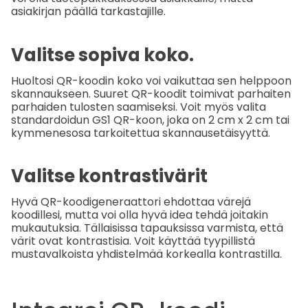
asiakirjan päällä tarkastajille.
Valitse sopiva koko.
Huoltosi QR-koodin koko voi vaikuttaa sen helppoon
skannaukseen. Suuret QR-koodit toimivat parhaiten
parhaiden tulosten saamiseksi. Voit myös valita
standardoidun GS1 QR-koon, joka on 2 cm x 2 cm tai
kymmenesosa tarkoitettua skannausetäisyyttä.
Valitse kontrastivärit
Hyvä QR-koodigeneraattori ehdottaa värejä
koodillesi, mutta voi olla hyvä idea tehdä joitakin
mukautuksia. Tällaisissa tapauksissa varmista, että
värit ovat kontrastisia. Voit käyttää tyypillistä
mustavalkoista yhdistelmää korkealla kontrastilla.