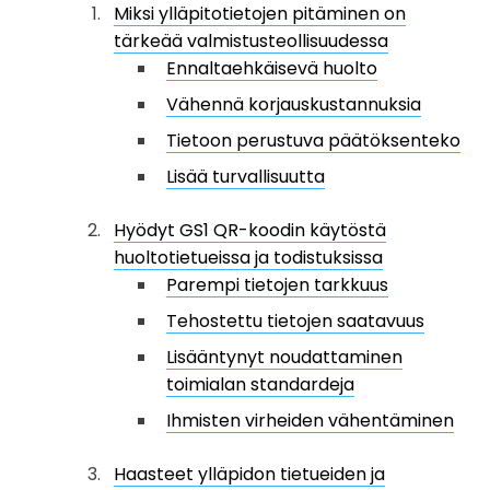
Miksi ylläpitotietojen pitäminen on
tärkeää valmistusteollisuudessa
Ennaltaehkäisevä huolto
Vähennä korjauskustannuksia
Tietoon perustuva päätöksenteko
Lisää turvallisuutta
Hyödyt GS1 QR-koodin käytöstä
huoltotietueissa ja todistuksissa
Parempi tietojen tarkkuus
Tehostettu tietojen saatavuus
Lisääntynyt noudattaminen
toimialan standardeja
Ihmisten virheiden vähentäminen
Haasteet ylläpidon tietueiden ja