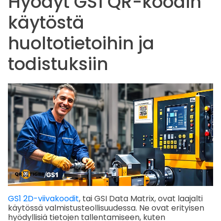
Hyödyt GS1 QR-koodin
käytöstä
huoltotietoihin ja
todistuksiin
GS1 2D-viivakoodit
, tai GSI Data Matrix, ovat laajalti
käytössä valmistusteollisuudessa. Ne ovat erityisen
hyödyllisiä tietojen tallentamiseen, kuten