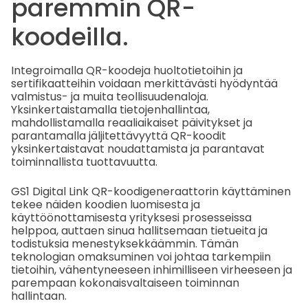
paremmin QR-
koodeilla.
Integroimalla QR-koodeja huoltotietoihin ja
sertifikaatteihin voidaan merkittävästi hyödyntää
valmistus- ja muita teollisuudenaloja.
Yksinkertaistamalla tietojenhallintaa,
mahdollistamalla reaaliaikaiset päivitykset ja
parantamalla jäljitettävyyttä QR-koodit
yksinkertaistavat noudattamista ja parantavat
toiminnallista tuottavuutta.
GS1 Digital Link QR-koodigeneraattorin käyttäminen
tekee näiden koodien luomisesta ja
käyttöönottamisesta yrityksesi prosesseissa
helppoa, auttaen sinua hallitsemaan tietueita ja
todistuksia menestyksekkäämmin. Tämän
teknologian omaksuminen voi johtaa tarkempiin
tietoihin, vähentyneeseen inhimilliseen virheeseen ja
parempaan kokonaisvaltaiseen toiminnan
hallintaan.