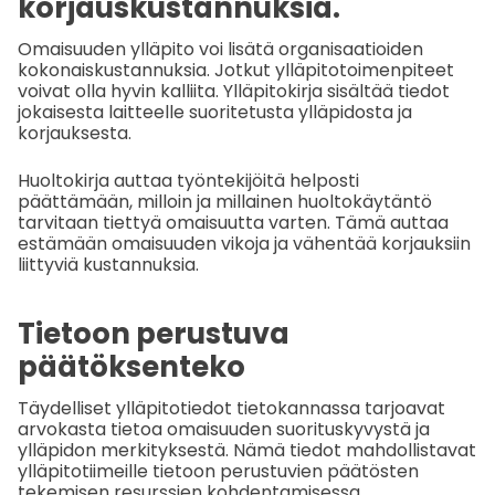
korjauskustannuksia.
Omaisuuden ylläpito voi lisätä organisaatioiden
kokonaiskustannuksia. Jotkut ylläpitotoimenpiteet
voivat olla hyvin kalliita. Ylläpitokirja sisältää tiedot
jokaisesta laitteelle suoritetusta ylläpidosta ja
korjauksesta.
Huoltokirja auttaa työntekijöitä helposti
päättämään, milloin ja millainen huoltokäytäntö
tarvitaan tiettyä omaisuutta varten. Tämä auttaa
estämään omaisuuden vikoja ja vähentää korjauksiin
liittyviä kustannuksia.
Tietoon perustuva
päätöksenteko
Täydelliset ylläpitotiedot tietokannassa tarjoavat
arvokasta tietoa omaisuuden suorituskyvystä ja
ylläpidon merkityksestä. Nämä tiedot mahdollistavat
ylläpitotiimeille tietoon perustuvien päätösten
tekemisen resurssien kohdentamisessa,