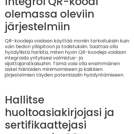
Integroi QR-koodi
olemassa oleviin
järjestelmiin
QR-koodeja voidaan käyttää moniin tarkoituksiin kuin
vain tiedon ylläpitoon ja todistuksiin. Saattaa olla
hyödyllistä harkita, miten hyvin QR-koodeja voidaan
integroida yrityksesi valmistus- ja
sijoittajaratkaisuihin. Tämä voisi olla ensimmäinen
askel häiriöiden minimoimiseen ja kaikkien
järjestelmien täyden potentiaalin hyödyntämiseen.
Hallitse
huoltoasiakirjojasi ja
sertifikaattejasi