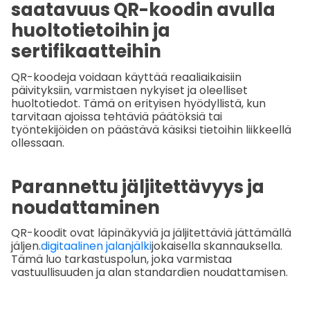
saatavuus QR-koodin avulla
huoltotietoihin ja
sertifikaatteihin
QR-koodeja voidaan käyttää reaaliaikaisiin
päivityksiin, varmistaen nykyiset ja oleelliset
huoltotiedot. Tämä on erityisen hyödyllistä, kun
tarvitaan ajoissa tehtäviä päätöksiä tai
työntekijöiden on päästävä käsiksi tietoihin liikkeellä
ollessaan.
Parannettu jäljitettävyys ja
noudattaminen
QR-koodit ovat läpinäkyviä ja jäljitettäviä jättämällä
jäljen.
digitaalinen jalanjälki
jokaisella skannauksella.
Tämä luo tarkastuspolun, joka varmistaa
vastuullisuuden ja alan standardien noudattamisen.