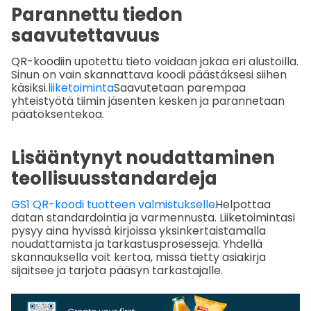
Parannettu tiedon
saavutettavuus
QR-koodiin upotettu tieto voidaan jakaa eri alustoilla.
Sinun on vain skannattava koodi päästäksesi siihen
käsiksi.
liiketoiminta
Saavutetaan parempaa
yhteistyötä tiimin jäsenten kesken ja parannetaan
päätöksentekoa.
Lisääntynyt noudattaminen
teollisuusstandardeja
GS1 QR-koodi tuotteen valmistukselle
Helpottaa
datan standardointia ja varmennusta. Liiketoimintasi
pysyy aina hyvissä kirjoissa yksinkertaistamalla
noudattamista ja tarkastusprosesseja. Yhdellä
skannauksella voit kertoa, missä tietty asiakirja
sijaitsee ja tarjota pääsyn tarkastajalle.