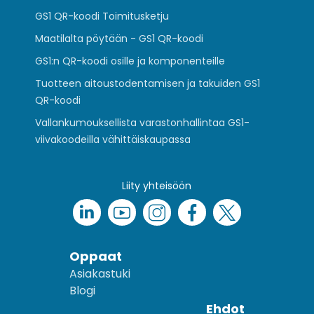
GS1 QR-koodi Toimitusketju
Maatilalta pöytään - GS1 QR-koodi
GS1:n QR-koodi osille ja komponenteille
Tuotteen aitoustodentamisen ja takuiden GS1
QR-koodi
Vallankumouksellista varastonhallintaa GS1-
viivakoodeilla vähittäiskaupassa
Liity yhteisöön
Oppaat
Asiakastuki
Blogi
Ehdot