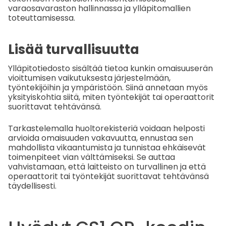
varaosavaraston hallinnassa ja ylläpitomallien
toteuttamisessa.
Lisää turvallisuutta
Ylläpitotiedosto sisältää tietoa kunkin omaisuuserän
vioittumisen vaikutuksesta järjestelmään,
työntekijöihin ja ympäristöön. Siinä annetaan myös
yksityiskohtia siitä, miten työntekijät tai operaattorit
suorittavat tehtävänsä.
Tarkastelemalla huoltorekisteriä voidaan helposti
arvioida omaisuuden vakavuutta, ennustaa sen
mahdollista vikaantumista ja tunnistaa ehkäisevät
toimenpiteet vian välttämiseksi. Se auttaa
vahvistamaan, että laitteisto on turvallinen ja että
operaattorit tai työntekijät suorittavat tehtävänsä
täydellisesti.