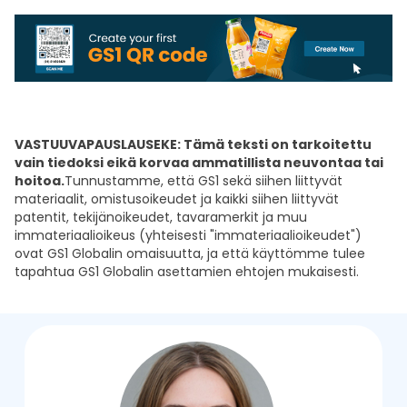
VASTUUVAPAUSLAUSEKE: Tämä teksti on tarkoitettu
vain tiedoksi eikä korvaa ammatillista neuvontaa tai
hoitoa.
Tunnustamme, että GS1 sekä siihen liittyvät
materiaalit, omistusoikeudet ja kaikki siihen liittyvät
patentit, tekijänoikeudet, tavaramerkit ja muu
immateriaalioikeus (yhteisesti "immateriaalioikeudet")
ovat GS1 Globalin omaisuutta, ja että käyttömme tulee
tapahtua GS1 Globalin asettamien ehtojen mukaisesti.