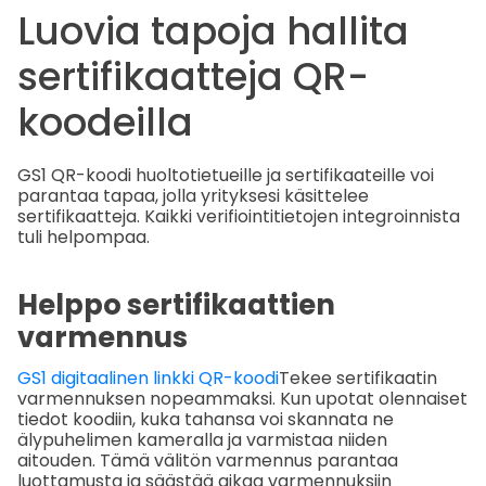
Luovia tapoja hallita
sertifikaatteja QR-
koodeilla
GS1 QR-koodi huoltotietueille ja sertifikaateille voi
parantaa tapaa, jolla yrityksesi käsittelee
sertifikaatteja. Kaikki verifiointitietojen integroinnista
tuli helpompaa.
Helppo sertifikaattien
varmennus
GS1 digitaalinen linkki QR-koodi
Tekee sertifikaatin
varmennuksen nopeammaksi. Kun upotat olennaiset
tiedot koodiin, kuka tahansa voi skannata ne
älypuhelimen kameralla ja varmistaa niiden
aitouden. Tämä välitön varmennus parantaa
luottamusta ja säästää aikaa varmennuksiin