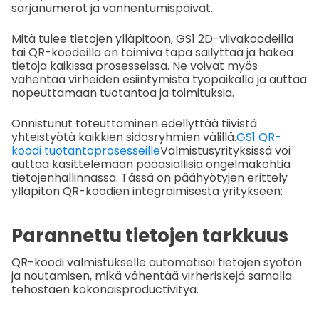
sarjanumerot ja vanhentumispäivät.
Mitä tulee tietojen ylläpitoon, GS1 2D-viivakoodeilla
tai QR-koodeilla on toimiva tapa säilyttää ja hakea
tietoja kaikissa prosesseissa. Ne voivat myös
vähentää virheiden esiintymistä työpaikalla ja auttaa
nopeuttamaan tuotantoa ja toimituksia.
Onnistunut toteuttaminen edellyttää tiivistä
yhteistyötä kaikkien sidosryhmien välillä.
GS1 QR-
koodi tuotantoprosesseille
Valmistusyrityksissä voi
auttaa käsittelemään pääasiallisia ongelmakohtia
tietojenhallinnassa. Tässä on päähyötyjen erittely
ylläpiton QR-koodien integroimisesta yritykseen:
Parannettu tietojen tarkkuus
QR-koodi valmistukselle automatisoi tietojen syötön
ja noutamisen, mikä vähentää virheriskejä samalla
tehostaen kokonaisproductivitya.