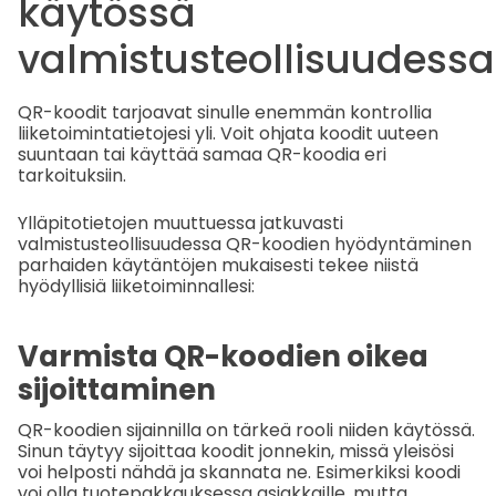
käytössä
valmistusteollisuudessa
QR-koodit tarjoavat sinulle enemmän kontrollia
liiketoimintatietojesi yli. Voit ohjata koodit uuteen
suuntaan tai käyttää samaa QR-koodia eri
tarkoituksiin.
Ylläpitotietojen muuttuessa jatkuvasti
valmistusteollisuudessa QR-koodien hyödyntäminen
parhaiden käytäntöjen mukaisesti tekee niistä
hyödyllisiä liiketoiminnallesi:
Varmista QR-koodien oikea
sijoittaminen
QR-koodien sijainnilla on tärkeä rooli niiden käytössä.
Sinun täytyy sijoittaa koodit jonnekin, missä yleisösi
voi helposti nähdä ja skannata ne. Esimerkiksi koodi
voi olla tuotepakkauksessa asiakkaille, mutta