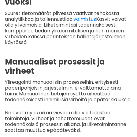
vuoksi
Suuret tietomäärät pilvessä vaativat tehokasta
analytiikkaa ja tallennustilaa.
valmistus
Kasvit voivat
olla ylivoimaisia. Liiketoimintasi todennäköisesti
kamppailee tiedon ylikuormituksen ja liian monien
virheiden kanssa perinteisten hallintajärjestelmien
käytössä.
Manuaaliset prosessit ja
virheet
Ylireagointi manuaalisiin prosesseihin, erityisesti
paperipohjaisiin järjestelmiin, ei välttämättä aina
toimi. Manuaalinen tietojen syöttö aiheuttaa
todennäköisesti inhimillisiä virheitä ja epätarkkuuksia.
Ne ovat myös aikaa vieviä, mikä voi hidastaa
toimintoja. Virheet ja tehottomuudet ovat
todennäköisiä prosessin aikana, ja
Liiketoimintanne
saattaa muuttua epäpäteväksi.