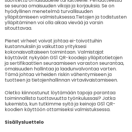
suoritettu omaisuudelle tai laitteelle. Periaatteessa
se seuraa omaisuuden vikoja ja korjauksia. Se on
hyödyllinen menetelmä turvallisuuden
ylläpitämiseen valmistuksessa.
Tietojen ja todistusten
ylläpitäminen voi olla aikaa vievää ja varsin
sitouttavaa.
Pienet virheet voivat johtaa ei-toivottuihin
kustannuksiin ja vaikuttaa yrityksesi
kokonaisvaltaiseen toimintaan. Valmistajat
käyttävät nykyään GS1 QR-koodeja ylläpitotietojen
ja sertifikaattien seuraamiseen varaston seurantaa,
omaisuuden hallintaa ja laadunvalvontaa varten.
Tämä johtaa virheiden riskin vähentymiseen ja
tuotteen ja tietojenhallinnan virtaviivaistamiseen.
Oletko kiinnostunut löytämään tapoja parantaa
toiminnallista tuottavuutta työnkulussasi? Jatka
lukemista, kun tutkimme syitä ja keinoja GS1 QR-
koodien käyttöön ottamiseksi valmistuksessa.
Sisällysluettelo