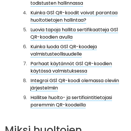
todistusten hallinnassa
Kuinka GS1 QR-koodit voivat parantaa
huoltotietojen hallintaa?
Luovia tapoja hallita sertifikaatteja GS1
QR-koodien avulla
Kuinka luoda GS1 QR-koodeja
valmistusteollisuudelle
Parhaat käytännöt GS1 QR-koodien
käytössä valmistuksessa
Integroi GS1 QR-koodi olemassa oleviin
järjestelmiin
Hallitse huolto- ja sertifiointitietojasi
paremmin QR-koodeilla
Miksi huoltojen