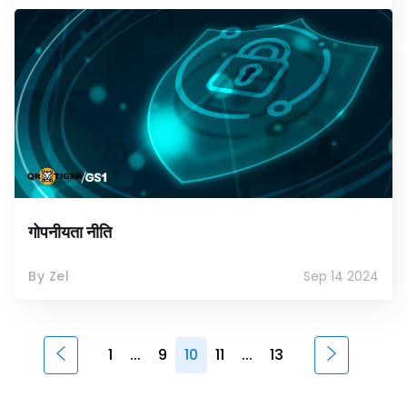
गोपनीयता नीति
By Zel
Sep 14 2024
1
...
9
10
11
...
13