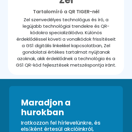
Tartalomíró a QR TIGER-nél
Zel szenvedélyes technológus és író, a
legújabb technológiai trendekre és QR-
kódokra specializálódva. Különös
érdeklődéssel követi a vonalkódok frissítéseit
a GS1 digitális linkekkel kapcsolatban, Zel
gondolatai értékes tartalmat nyújtanak
azoknak, akik érdeklődnek a technológia és a
GS1 QR-kód fejlesztések metszéspontja iránt.
Maradjon a
hurokban
Iratkozzon fel hírlevelünkre, és
elsőként értesül akcióinkról,