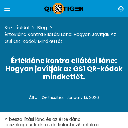
Kezdőoldal
Blog
Értéklánc Kontra Ellátási Lánc: Hogyan Javítják Az
GS1 QR-Kódok Mindkettőt.
Értéklánc kontra ellátási lánc:
Hogyan javítják az GS1 QR-kódok
mindkettőt.
Által
:
Zel
Frissítés
:
January 13, 2026
A beszállítási lánc és az értéklánc
összekapcsolódnak, de különböző célokra