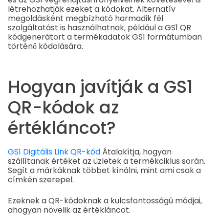
létrehozhatják ezeket a kódokat. Alternatív
megoldásként megbízható harmadik fél
szolgáltatást is használhatnak, például a GS1 QR
kódgenerátort a termékadatok GS1 formátumban
történő kódolására.
Hogyan javítják a GS1
QR-kódok az
értékláncot?
GS1 Digitális Link QR-kód
Átalakítja, hogyan
szállítanak értéket az üzletek a termékciklus során.
Segít a márkáknak többet kínálni, mint ami csak a
címkén szerepel.
Ezeknek a QR-kódoknak a kulcsfontosságú módjai,
ahogyan növelik az értékláncot.