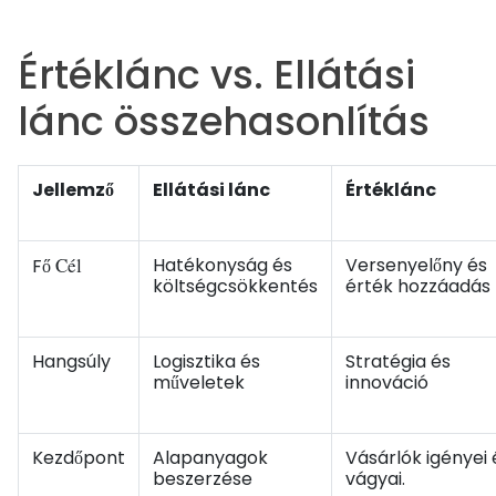
Értéklánc vs. Ellátási
lánc összehasonlítás
Jellemző
Ellátási lánc
Értéklánc
Cél
Hatékonyság és
Versenyelőny és
Fő
költségcsökkentés
érték hozzáadás
Hangsúly
Logisztika és
Stratégia és
műveletek
innováció
Kezdőpont
Alapanyagok
Vásárlók igényei 
beszerzése
vágyai.