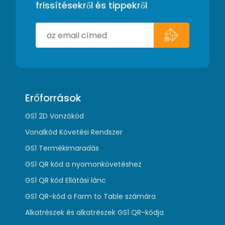
frissítésekről és tippekről
Erőforrások
GS1 2D Vonzókód
Vonalkód Követési Rendszer
GS1 Termékimaradás
GS1 QR kód a nyomonkövetéshez
GS1 QR kód Ellátási lánc
GS1 QR-kód a Farm to Table számára
Alkatrészek és alkatrészek GS1 QR-kódja