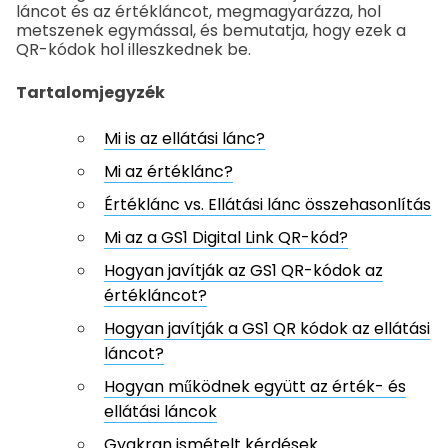
láncot és az értékláncot, megmagyarázza, hol
metszenek egymással, és bemutatja, hogy ezek a
QR-kódok hol illeszkednek be.
Tartalomjegyzék
Mi is az ellátási lánc?
Mi az értéklánc?
Értéklánc vs. Ellátási lánc összehasonlítás
Mi az a GS1 Digital Link QR-kód?
Hogyan javítják az GS1 QR-kódok az
értékláncot?
Hogyan javítják a GS1 QR kódok az ellátási
láncot?
Hogyan működnek együtt az érték- és
ellátási láncok
Gyakran ismételt kérdések