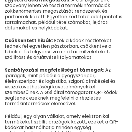
szabvány lehetővé teszi a termékinformációk
zökkenőmentes megosztását rendszerek és
partnerek között. Egyetlen kód több adatpontot is
tartalmazhat, például tételszámokat, lejárati
dátumokat és helykódokat.
Csökkentett hibák:
Ezek a kódok részleteket
fednek fel egyetlen pásztorban, csökkentve a
hibákat és felgyorsítva a raktár műveleteket,
szállítást és áruátvételi folyamatokat.
Szabályozási megfelelőséget támogat:
Az
iparágak, mint például a gyógyszeripar,
élelmiszeripar és logisztika, szigorú címkézési és
visszakövethetőségi követelményekkel
szembesülnek. A GS1 által támogatott QR-kódok
segítenek ezeknek megfelelni a részletes
termékinformációk elérésével.
Például, egy olyan vállalat, amely elektronikai
termékeket szállít országok között, ezeket a QR-
kódokat használhatja minden egység