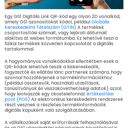
Egy GS1 Digitális Link QR-kód egy olyan 2D vonalkód,
amely GS1 azonosítókat kódol, például
Globális
Kereskedelmi Tételszám (GTIN)
A termékek
csoportosítási számait, vagy lejárati dátumait
alakítsa át webes formátumba. Ez lehetővé teszi a
fizikai termékek közvetlen kapcsolatát a digitális
tartalommal.
A hagyományos vonalkódokkal ellentétben ezek a
QR-kódok lehetővé teszik a kiskereskedők,
fogyasztók és ellátási lánc partnerek számára, hogy
azonnal hozzáférjenek a termékinformációkhoz
(például összetevők, használati utasítások,
tanúsítványok és visszakövethetőségi adatok) azzal,
hogy leolvaszák egy okostelefonnal.
értékesítési
pont (POS)
Az elektronikus kereskedelmi rendszerek
részt vesznek a részletes termékinformációk
digitális kapuként való szolgáltatásában.
A vállalkozások saját erőforrásaik felhasználásával
és az GS1 végrehajtási irányelveinek követésével is