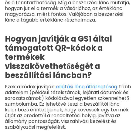
és a fenntarthatóság. Míg a beszerzési lánc mutatja,
hogyan jut el a termék a vásárlóhoz, az értéklánc
magyarázza, miért fontos. Valójában a beszerzési
lánc a tágabb értéklánc részhalmaza.
Hogyan javítják a GS1 által
támogatott QR-kódok a
termékek
visszakövethetőségét a
beszállítási láncban?
Ezek a kódok javítják.
ellátási lánc átláthatóság
Több
adatelem (például tételszámok, lejárati dátumok és
sorozatszámok) kódolásával egyetlen szkennelhető
szimbólumba. Ez lehetővé teszi a beszállítói lánc
különböző érintettjeinek, hogy kövessék egy termék
útját az eredettől a rendeltetési helyig, javítva az
állomány pontosságát, visszahívási kezelést és
szabályozási megfelelést.