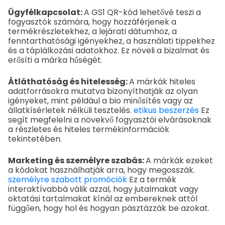
Ügyfélkapcsolat:
A GS1 QR-kód lehetővé teszi a
fogyasztók számára, hogy hozzáférjenek a
termékrészletekhez, a lejárati dátumhoz, a
fenntarthatósági igényekhez, a használati tippekhez
és a táplálkozási adatokhoz. Ez növeli a bizalmat és
erősíti a márka hűségét.
Átláthatóság és hitelesség:
A márkák hiteles
adatforrásokra mutatva bizonyíthatják az olyan
igényeket, mint például a bio minősítés vagy az
állatkísérletek nélküli tesztelés.
etikus beszerzés
Ez
segít megfelelni a növekvő fogyasztói elvárásoknak
a részletes és hiteles termékinformációk
tekintetében.
Marketing és személyre szabás:
A márkák ezeket
a kódokat használhatják arra, hogy megosszák.
személyre szabott promóciók
Ez a termék
interaktívabbá válik azzal, hogy jutalmakat vagy
oktatási tartalmakat kínál az embereknek attól
függően, hogy hol és hogyan pásztázzák be azokat.