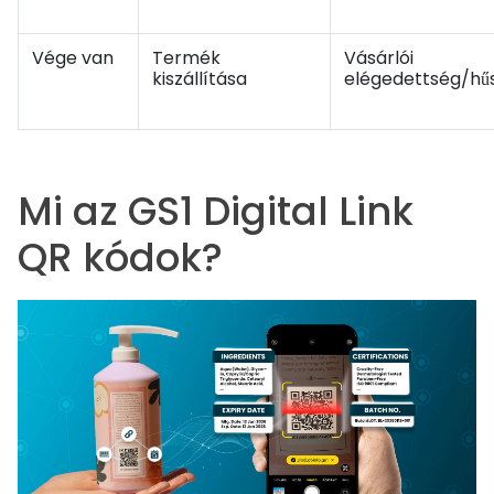
Vége van
Termék
Vásárlói
kiszállítása
elégedettség/hű
Mi az GS1 Digital Link
QR kódok?