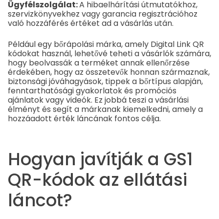
Ügyfélszolgálat:
A hibaelhárítási útmutatókhoz,
szervizkönyvekhez vagy garancia regisztrációhoz
való hozzáférés értéket ad a vásárlás után.
Például egy bőrápolási márka, amely Digital Link QR
kódokat használ, lehetővé teheti a vásárlók számára,
hogy beolvassák a terméket annak ellenőrzése
érdekében, hogy az összetevők honnan származnak,
biztonsági jóváhagyások, tippek a bőrtípus alapján,
fenntarthatósági gyakorlatok és promóciós
ajánlatok vagy videók. Ez jobbá teszi a vásárlási
élményt és segít a márkanak kiemelkedni, amely a
hozzáadott érték láncának fontos célja.
Hogyan javítják a GS1
QR-kódok az ellátási
láncot?