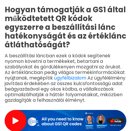
Hogyan támogatják a GS1 által
működtetett QR kódok
egyszerre a beszállítási lánc
hatékonyságát és az értéklánc
átláthatóságát?
A beszállítási láncban ezek a kódok segítenek
nyomon követni a termékeket, betartani a
szabályokat és gördülékenyen mozgatni az árukat.
Az értékláncban pedig világos termékinformációkat
nyújtanak, megépítik
ügyfélbizalom
Az ügyfélélmény
javítása érdekében az összes kulcsfontosságú adat
beágyazásával egy okos kódba, a vállalkozások
optimalizálhatják a háttér folyamataikat, miközben
gazdagítják a felhasználói élményt.