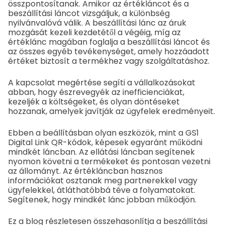
összpontosítanak. Amikor az értékláncot és a
beszállítási láncot vizsgáljuk, a különbség
nyilvánvalóvá válik. A beszállítási lánc az áruk
mozgását kezeli kezdetétől a végéig, míg az
értéklánc magában foglalja a beszállítási láncot és
az összes egyéb tevékenységet, amely hozzáadott
értéket biztosít a termékhez vagy szolgáltatáshoz.
A kapcsolat megértése segíti a vállalkozásokat
abban, hogy észrevegyék az inefficienciákat,
kezeljék a költségeket, és olyan döntéseket
hozzanak, amelyek javítják az ügyfelek eredményeit.
Ebben a beállításban olyan eszközök, mint a GS1
Digital Link QR-kódok, képesek egyaránt működni
mindkét láncban. Az ellátási láncban segítenek
nyomon követni a termékeket és pontosan vezetni
az állományt. Az értékláncban hasznos
információkat osztanak meg partnerekkel vagy
ügyfelekkel, átláthatóbbá téve a folyamatokat.
Segítenek, hogy mindkét lánc jobban működjön.
Ez a blog részletesen összehasonlítja a beszállítási