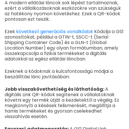
A modern ellátási láncok sok lépést tartalmaznak,
ezért a vállalkozásoknak eszközökre van szükségük
az hatékony nyomon követéshez. Ezek a QR-kódok
pontosan ezt teszik.
Ezek
következő generációs vonalkódok
Kódolja a GS1
azonosítókat, például a GTIN-t, SSCC-t (Serial
Shipping Container Code) és a GLN-t (Global
Location Number) egy olyan formátumban, amely
összekapcsolja a fizikai termékeket a digitális
adatokkal az egész ellátási láncban.
Ezeknek a kódoknak a kulcsfontosságú módjai a
beszállítási lánc javításában:
Jobb visszakövethetőség és láthatóság:
A
digitális Link QR-kódok segítenek a vállalatoknak
követni egy termék útját a kezdetektől a végéig. Ez
megkönnyíti a késések felismerését, megállítja a
hamis termékeket és gyorsan cselekedhet
visszahívás esetén.
Egyszerű adatmegosztás:
A GS1 Digital Link