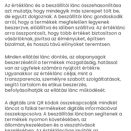
Az értéklánc és a beszállítói lánc összehasonlítása
azt mutatja, hogy mindegyik más szerepet tölt be,
de együtt dolgoznak. A beszállítói lánc gondoskodik
arról, hogy a termékek megfelelően legyenek
beszerzve, előállítva és időben szállítva. Az értéklánc
arra összpontosít, hogy több értéket biztosítson a
vásárlóknak, javítsa az élményüket, építsen
bizalmat, és hosszú távú előnyöket teremtsen.
Minden ellátási lánc döntés, az alapanyagok
beszerzésétől a termékek mozgatásáig, hatással
van az ügyfelek számára nyújtott értékre.
Ugyanakkor az értéklánc céljai, mint a
transzparencia, személyre szabott szolgáltatások,
segítő tartalom és etikus beszerzés,
befolyásolhatják az ellátási lánc működését.
A digitális Link QR kódok összekapcsolják mindkét
láncot a fizikai termékeket digitális információval
összekapcsolva. A beszállítási láncban segítenek a
termékek nyomon követésében, az
állománykezelésben és a visszahívások
kezelésében. Az értékláncban javítják az