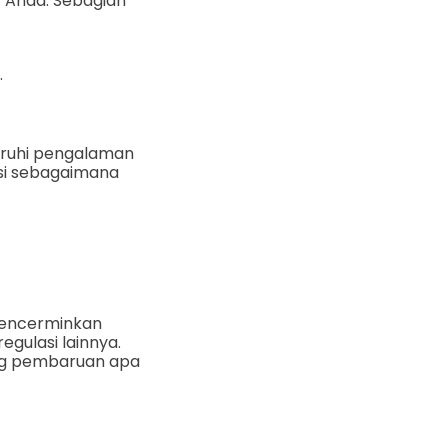
 Anda. Sebagian
.
aruhi pengalaman
gsi sebagaimana
mencerminkan
egulasi lainnya.
tang pembaruan apa