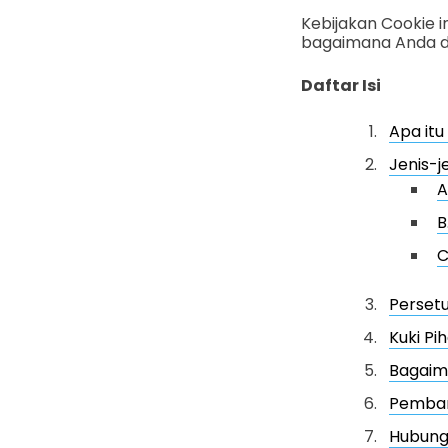
Kebijakan Cookie 
bagaimana Anda d
Daftar Isi
Apa itu
Jenis-j
A
B
C
Perset
Kuki Pi
Bagaim
Pembaru
Hubung