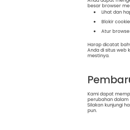
Anda dapat mengel
besar browser me
Lihat dan ha
Blokir cooki
Atur browse
Harap dicatat ba
Anda di situs web
mestinya.
Pembaru
Kami dapat memper
perubahan dalam pr
Silakan kunjungi h
pun.