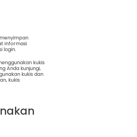
k menyimpan
t informasi
 login.
a menggunakan kukis
ng Anda kunjungi,
ggunakan kukis dan
an, kukis
unakan