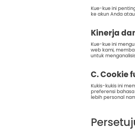
Kue-kue ini pentin
ke akun Anda atau
Kinerja da
Kue-kue ini meng
web kami, membant
untuk menganalisis
C. Cookie 
Kukis-kukis ini me
preferensi bahas
lebih personal nam
Persetu