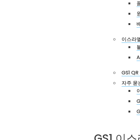
이스라엘
A
GS1 Q
자주 묻
GS1 이