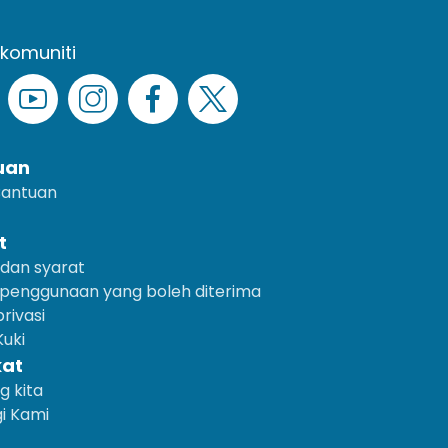
 komuniti
uan
Bantuan
t
dan syarat
 penggunaan yang boleh diterima
rivasi
uki
kat
g kita
i Kami