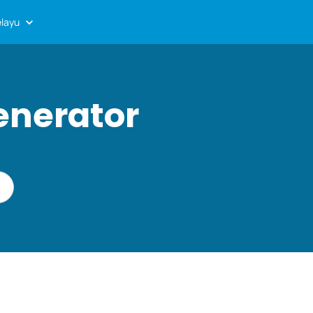
layu
enerator