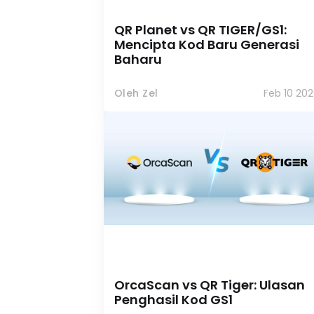
QR Planet vs QR TIGER/GS1:
Mencipta Kod Baru Generasi
Baharu
Oleh Zel
Feb 10 20
OrcaScan vs QR Tiger: Ulasan
Penghasil Kod GS1