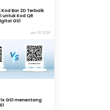
 Kod Bar 2D Terbaik
i untuk Kod QR
gital GS1
Jan 30 2026
ix GS1 menentang
S1