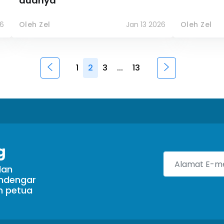
duanya
6
Oleh Zel
Jan 13 2026
Oleh Zel
1
2
3
...
13
g
dan
endengar
n petua