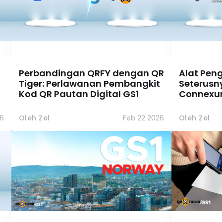
Perbandingan QRFY dengan QR
Alat Pen
Tiger: Perlawanan Pembangkit
Seterusny
Kod QR Pautan Digital GS1
Connexum
6
Oleh Zel
Feb 22 2026
Oleh Zel