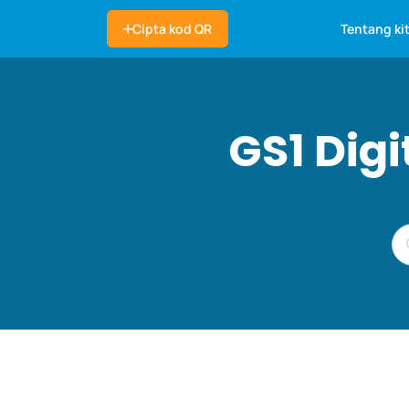
Tentang ki
Cipta kod QR
GS1 Dig