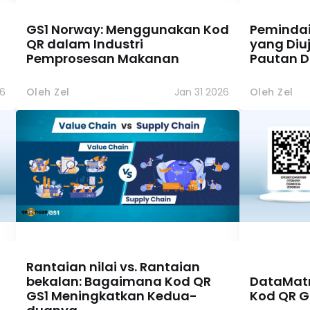
GS1 Norway: Menggunakan Kod
Pemindai
QR dalam Industri
yang Diuj
Pemprosesan Makanan
Pautan Di
26
Oleh Zel
Jan 31 2026
Oleh Zel
Rantaian nilai vs. Rantaian
bekalan: Bagaimana Kod QR
DataMatr
GS1 Meningkatkan Kedua-
Kod QR G