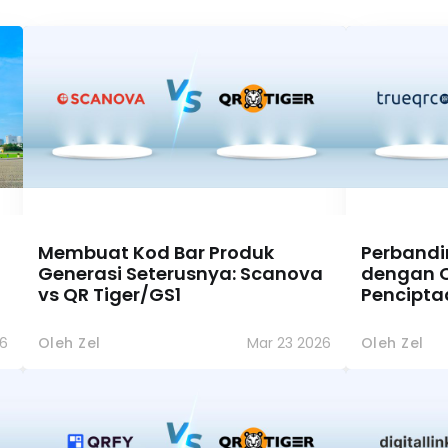
Membuat Kod Bar Produk
Perbandi
Generasi Seterusnya: Scanova
dengan QR
vs QR Tiger/GS1
Penciptaa
6
Oleh Zel
Mar 23 2026
Oleh Zel