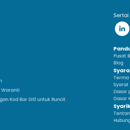
Sertai
Pand
Pusat 
Blog
Syara
Terma 
n
Syarat
 Waranti
Dasar p
Dasar K
an Kod Bar GS1 untuk Runcit
Syari
Tentan
Hubung