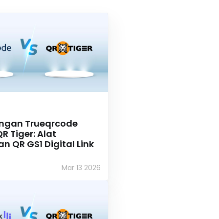
ngan Trueqrcode
 Tiger: Alat
n QR GS1 Digital Link
Mar 13 2026