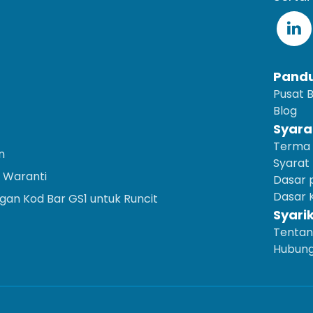
Pand
Pusat 
Blog
Syara
Terma 
n
Syarat
 Waranti
Dasar p
Dasar K
an Kod Bar GS1 untuk Runcit
Syari
Tentan
Hubung