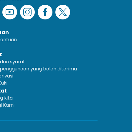
uan
Bantuan
t
dan syarat
 penggunaan yang boleh diterima
rivasi
uki
kat
g kita
i Kami