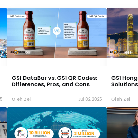
GS1 DataBar vs. GS1 QR Codes:
GS1 Hong
Differences, Pros, and Cons
Solutions
25
Oleh Zel
Jul 02 2025
Oleh Zel