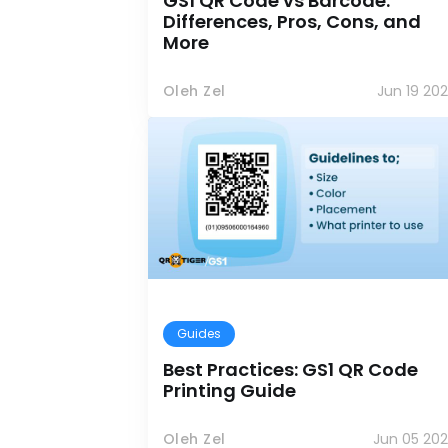
GS1 QR Code vs Barcode:
Differences, Pros, Cons, and
More
Oleh Zel
Jun 19 20
Guides
Best Practices: GS1 QR Code
Printing Guide
Oleh Zel
Jun 05 202