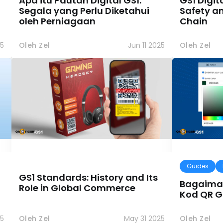
Apa itu Pautan Digital GS1:
GS1 Digita
Segala yang Perlu Diketahui
Safety a
oleh Perniagaan
Chain
25
Oleh Zel
Jun 11 2025
Oleh Zel
Guides
GS1 Standards: History and Its
Bagaima
Role in Global Commerce
Kod QR G
5
Oleh Zel
May 31 2025
Oleh Zel