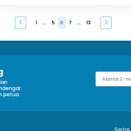
1
...
5
6
7
...
13
g
dan
endengar
n petua
Sertai