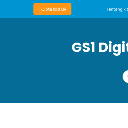
Tentang ki
Cipta kod QR
GS1 Dig