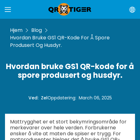
Hjem
Blog
Hvordan Bruke GS1 QR-Kode For Å Spore
Produsert Og Husdyr.
Hvordan bruke GS1 QR-kode for å
spore produsert og husdyr.
Ved
:
Zel
Oppdatering
:
March 06, 2025
Mattrygghet er et stort bekymringsområde for
merkevarer over hele verden. Forbrukerne
ønsker å vite at maten de spiser er trygg. For
matprodusenter hjelper det å bruke GS1 QR-