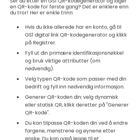
Ser du etter en GS1 QR-kodegenerator og lager
en QR-kode for første gang? Det er enklere enn
du tror! Her er enkle trinn:
Hvis du ikke allerede har en konto, gå til
GS1 digital link QR-kodegenerator og klikk
på Registrer.
Fyll ut din primære identifikasjonsnøkkel
og bruk viktige attributter (om
nødvendig).
Velg typen QR-kode som passer med din
bedrift og fyll inn nødvendig informasjon.
Generer QR-koden din; velg dynamisk
eller statisk QR, klikk deretter på "Generer
QR-kode".
Du kan tilpasse QR-koden din ved å endre
fargene, mønstrene og øynene etter
ønske. Du kan også legge til et