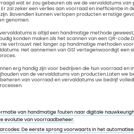
evraagd wat er zou gebeuren als we de vervaldatums van 
r zal zeker een verlies aan voorraad en inefficiëntie in d
 zijn. Bovendien kunnen verlopen producten ernstige gev
den genomen.
vervaldatums is altijd een handmatige methode geweest, 
voudig konden maken als het scannen van een QR-code.
D
strie vertrouwt niet langer op handmatige methoden voo
ldatums. Het aannemen van GS1 vertegenwoordigt een si
proces.
en erg handig zijn voor bedrijven die hun voorraad en i
bijhouden van de vervaldatums van producten.
Laten we be
beheren van voorraad en vervaldatums uw bedrijf volled
rocessen.
rmatie van handmatige fouten naar digitale nauwkeurigh
e evolutie van voorraadbeheer.
arcodes: De eerste sprong voorwaarts in het automatise