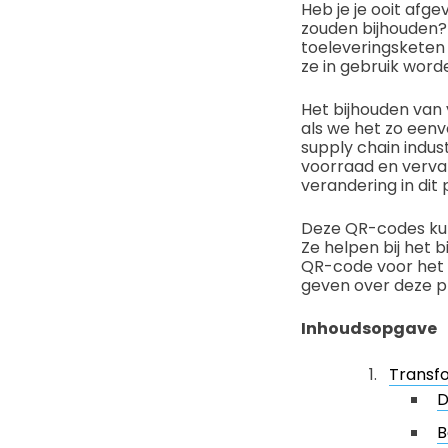
Heb je je ooit afg
zouden bijhouden? E
toeleveringsketen
ze in gebruik wor
Het bijhouden van 
als we het zo een
supply chain indu
voorraad en verva
verandering in dit 
Deze QR-codes kunn
Ze helpen bij het 
QR-code voor het 
geven over deze p
Inhoudsopgave
Transfo
D
B