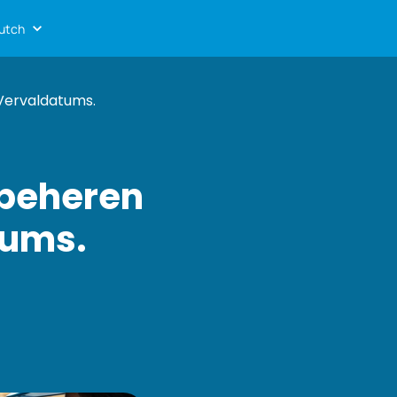
utch
Vervaldatums.
 beheren
tums.