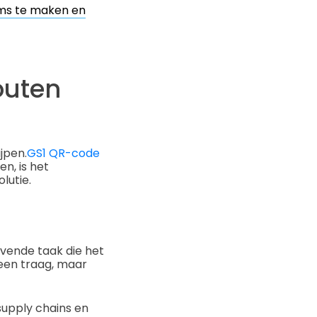
ms te maken en
outen
jpen.
GS1 QR-code
en, is het
lutie.
ovende taak die het
een traag, maar
supply chains en