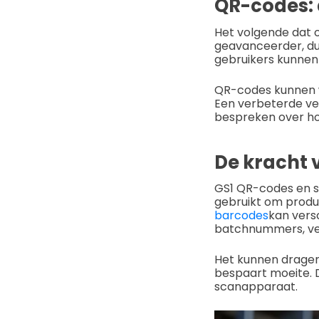
QR-codes: 
Het volgende dat 
geavanceerder, duu
gebruikers kunnen 
QR-codes kunnen w
Een verbeterde ver
bespreken over hoe
De kracht 
GS1 QR-codes en s
gebruikt om produc
barcodes
kan versc
batchnummers, ver
Het kunnen dragen
bespaart moeite.
scanapparaat.