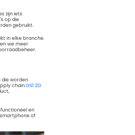
zijn iets
s op die
rden gebruikt.
t in elke branche.
aten we meer
voorraadbeheer.
s die worden
pply chain.
GS1 2D
uct,
functioneel en
 smartphone of