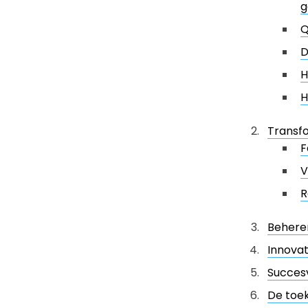
g
Q
D
H
H
Transfo
F
V
R
Behere
Innova
Succesv
De toe