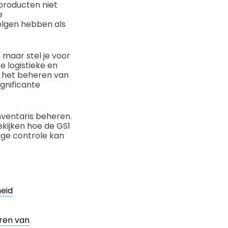
producten niet
e
olgen hebben als
maar stel je voor
e logistieke en
r het beheren van
gnificante
nventaris beheren.
kijken hoe de GS1
ige controle kan
eid
ren van