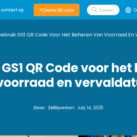
 contact op
Create QR code
D
ebruik GS1 QR Code Voor Het Beheren Van Voorraad En 
 GS1 QR Code voor het
voorraad en vervalda
Door
:
Zel
Bijwerken
:
July 14, 2025