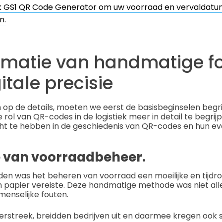
k GS1 QR Code Generator om uw voorraad en vervaldatu
n.
rmatie van handmatige f
itale precisie
op de details, moeten we eerst de basisbeginselen begri
rol van QR-codes in de logistiek meer in detail te begrijp
cht te hebben in de geschiedenis van QR-codes en hun evo
e van voorraadbeheer.
den was het beheren van voorraad een moeilijke en tijdr
n papier vereiste. Deze handmatige methode was niet all
menselijke fouten.
erstreek, breidden bedrijven uit en daarmee kregen ook 