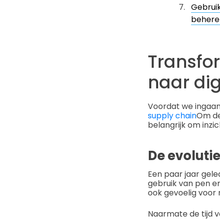
Gebrui
behere
Transfo
naar dig
Voordat we ingaan 
supply chain
Om de 
belangrijk om inzi
De evoluti
Een paar jaar gele
gebruik van pen e
ook gevoelig voor 
Naarmate de tijd v