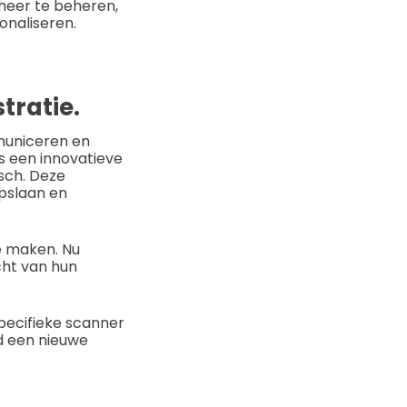
eer te beheren,
onaliseren.
tratie.
municeren en
 een innovatieve
sch. Deze
pslaan en
e maken. Nu
cht van hun
pecifieke scanner
d een nieuwe