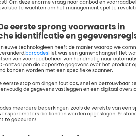
ost! Om deze enorme vraag naar aanbod en voorraadbeh
evolutie te wachten om het management spel te revoluti
De eerste sprong voorwaarts in
he identificatie en gegevensregis
n nieuwe technologieën heeft de manier waarop we com
 veranderd.
barcodes
Het was een game-changer! Het was
aatsen van voorraadbeheer van handmatig naar automati
D-ontwerpen die beperkte gegevens over het product o
nd konden worden met een specifieke scanner.
 eerste stap om dingen foutloos, snel en betrouwbaar t
eenvoudig de gegevens vastleggen en een digitaal overzi
des meerdere beperkingen, zoals de vereiste van een s
ensparameters die konden worden opgeslagen. Er ston
nt te gebeuren!