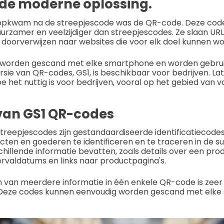
de moderne oplossing.
opkwam na de streepjescode was de QR-code. Deze codes 
rzamer en veelzijdiger dan streepjescodes. Ze slaan URL'
doorverwijzen naar websites die voor elk doel kunnen wo
orden gescand met elke smartphone en worden gebruik
sie van QR-codes, GS1, is beschikbaar voor bedrijven. L
 het nuttig is voor bedrijven, vooral op het gebied van 
van GS1 QR-codes
treepjescodes zijn gestandaardiseerde identificatiecode
ten en goederen te identificeren en te traceren in de su
hillende informatie bevatten, zoals details over een prod
valdatums en links naar productpagina's.
 van meerdere informatie in één enkele QR-code is zeer 
 Deze codes kunnen eenvoudig worden gescand met elke