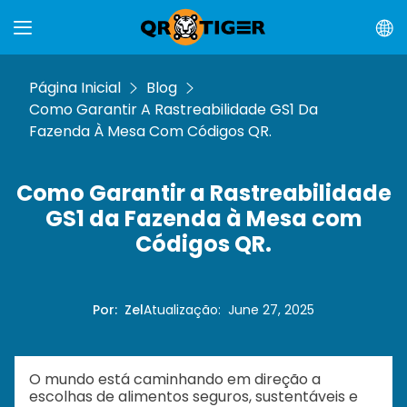
Página Inicial
Blog
Como Garantir A Rastreabilidade GS1 Da
Fazenda À Mesa Com Códigos QR.
Como Garantir a Rastreabilidade
GS1 da Fazenda à Mesa com
Códigos QR.
Por
:
Zel
Atualização
:
June 27, 2025
O mundo está caminhando em direção a
escolhas de alimentos seguros, sustentáveis e