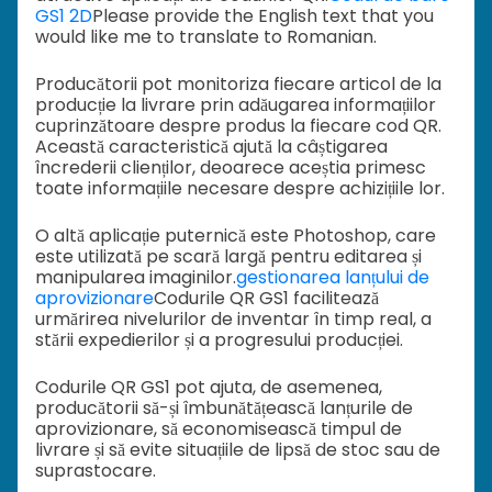
GS1 2D
Please provide the English text that you
would like me to translate to Romanian.
Producătorii pot monitoriza fiecare articol de la
producție la livrare prin adăugarea informațiilor
cuprinzătoare despre produs la fiecare cod QR.
Această caracteristică ajută la câștigarea
încrederii clienților, deoarece aceștia primesc
toate informațiile necesare despre achizițiile lor.
O altă aplicație puternică este Photoshop, care
este utilizată pe scară largă pentru editarea și
manipularea imaginilor.
gestionarea lanțului de
aprovizionare
Codurile QR GS1 facilitează
urmărirea nivelurilor de inventar în timp real, a
stării expedierilor și a progresului producției.
Codurile QR GS1 pot ajuta, de asemenea,
producătorii să-și îmbunătățească lanțurile de
aprovizionare, să economisească timpul de
livrare și să evite situațiile de lipsă de stoc sau de
suprastocare.