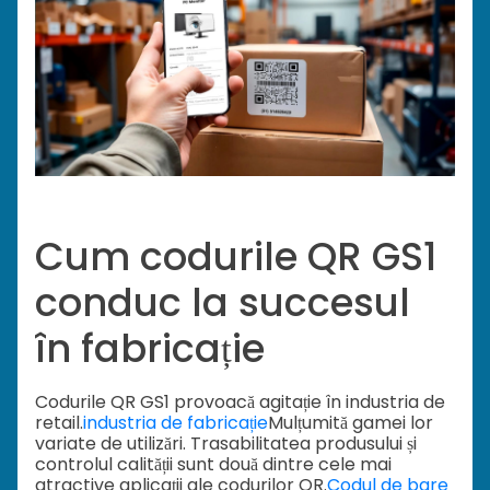
Cum codurile QR GS1
conduc la succesul
în fabricație
Codurile QR GS1 provoacă agitație în industria de
retail.
industria de fabricație
Mulțumită gamei lor
variate de utilizări. Trasabilitatea produsului și
controlul calității sunt două dintre cele mai
atractive aplicații ale codurilor QR.
Codul de bare