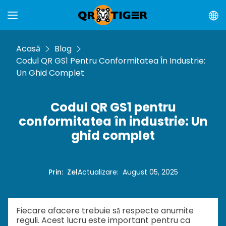
Acasă
Blog
Codul QR GS1 Pentru Conformitatea În Industrie:
Un Ghid Complet
Codul QR GS1 pentru
conformitatea în industrie: Un
ghid complet
Prin
:
Zel
Actualizare
:
August 05, 2025
Fiecare afacere trebuie să respecte anumite
reguli. Acest lucru este important pentru ca