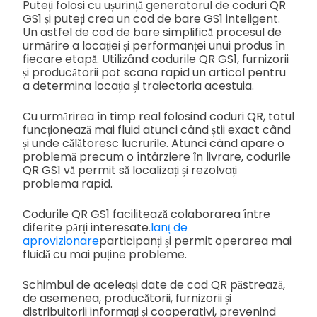
Puteți folosi cu ușurință generatorul de coduri QR
GS1 și puteți crea un cod de bare GS1 inteligent.
Un astfel de cod de bare simplifică procesul de
urmărire a locației și performanței unui produs în
fiecare etapă. Utilizând codurile QR GS1, furnizorii
și producătorii pot scana rapid un articol pentru
a determina locația și traiectoria acestuia.
Cu urmărirea în timp real folosind coduri QR, totul
funcționează mai fluid atunci când știi exact când
și unde călătoresc lucrurile. Atunci când apare o
problemă precum o întârziere în livrare, codurile
QR GS1 vă permit să localizați și rezolvați
problema rapid.
Codurile QR GS1 facilitează colaborarea între
diferite părți interesate.
lanț de
aprovizionare
participanți și permit operarea mai
fluidă cu mai puține probleme.
Schimbul de aceleași date de cod QR păstrează,
de asemenea, producătorii, furnizorii și
distribuitorii informați și cooperativi, prevenind