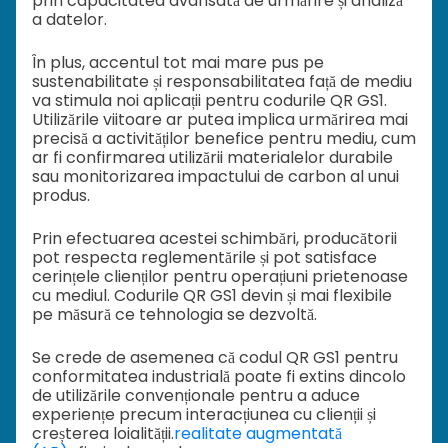
prin capacitatea avansată de urmărire și analiză
a datelor.
În plus, accentul tot mai mare pus pe
sustenabilitate și responsabilitatea față de mediu
va stimula noi aplicații pentru codurile QR GS1.
Utilizările viitoare ar putea implica urmărirea mai
precisă a activităților benefice pentru mediu, cum
ar fi confirmarea utilizării materialelor durabile
sau monitorizarea impactului de carbon al unui
produs.
Prin efectuarea acestei schimbări, producătorii
pot respecta reglementările și pot satisface
cerințele clienților pentru operațiuni prietenoase
cu mediul. Codurile QR GS1 devin și mai flexibile
pe măsură ce tehnologia se dezvoltă.
Se crede de asemenea că codul QR GS1 pentru
conformitatea industrială poate fi extins dincolo
de utilizările convenționale pentru a aduce
experiențe precum interacțiunea cu clienții și
creșterea loialității.
realitate augmentată