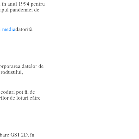
 în anul 1994 pentru
impul pandemiei de
i media
datorită
orporarea datelor de
produsului,
coduri pot fi, de
lor de loturi către
 bare GS1 2D, în