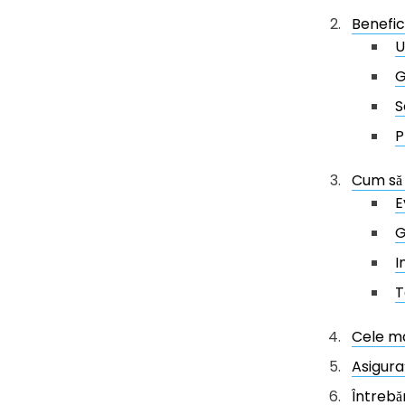
Benefici
U
G
S
P
Cum să 
E
G
I
T
Cele ma
Asigura
Întrebă