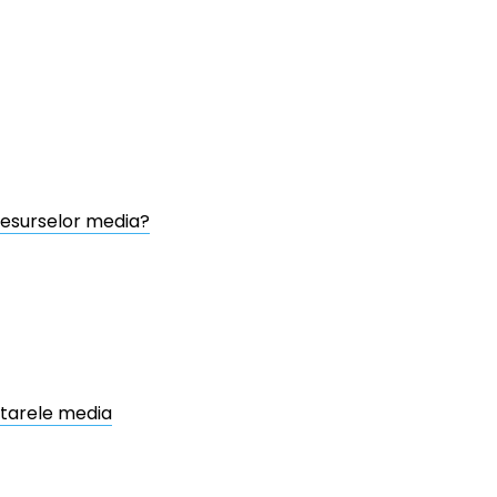
 resurselor media?
ntarele media