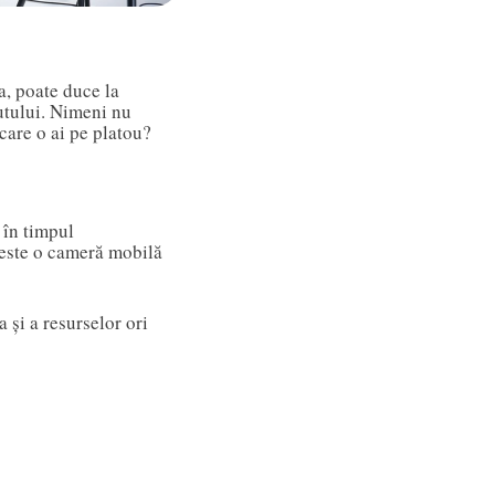
a, poate duce la
nutului. Nimeni nu
 care o ai pe platou?
 în timpul
e este o cameră mobilă
și a resurselor ori