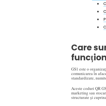
C
C
P
C
Care sun
funcțio
GS1 este o organizaț
comunicarea în aface
standardizate, numit
Aceste coduri QR GS1
marketing sau stocare
structurate și cuprin