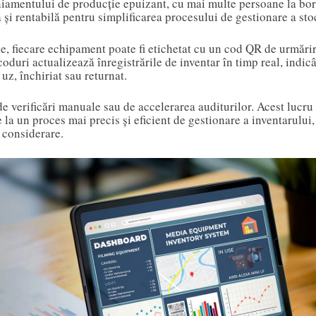
iniamentului de producție epuizant, cu mai multe persoane la bor
lă și rentabilă pentru simplificarea procesului de gestionare a sto
e, fiecare echipament poate fi etichetat cu un cod QR de urmări
coduri actualizează înregistrările de inventar în timp real, indi
uz, închiriat sau returnat.
e verificări manuale sau de accelerarea auditurilor. Acest lucru
la un proces mai precis și eficient de gestionare a inventarului, 
n considerare.