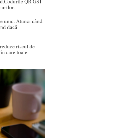
d.
Codurile QR GS1
curilor.
re unic. Atunci când
când dacă
 reduce riscul de
în care toate