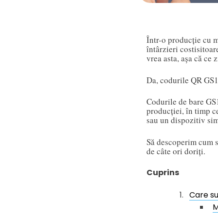
Într-o producție cu m
întârzieri costisitoa
vrea asta, așa că ce 
Da, codurile QR GS1
Codurile de bare GS1
producției, în timp c
sau un dispozitiv sim
Să descoperim cum s
de câte ori doriți.
Cuprins
Care su
M