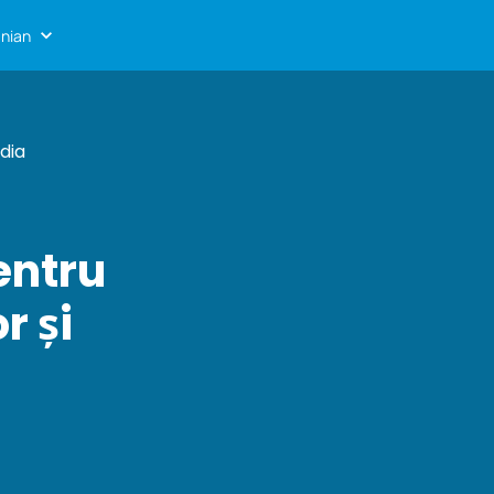
nian
dia
entru
r și