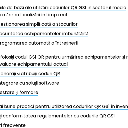
ile de bază ale utilizării codurilor QR GS1 în sectorul media
rmărirea localizării în timp real
estionarea simplificată a stocurilor
ecuritatea echipamentelor îmbunătățită
rogramarea automată a întreținerii
folosiți codul GS1 QR pentru urmărirea echipamentelor și
valuare echipamentului actual
enerați și atribuiți coduri QR
ntegrare cu soluții software
estare și formare
i bune practici pentru utilizarea codurilor QR GS1 în inve
ți conformitatea regulamentelor cu codurile QR GS1
ri frecvente