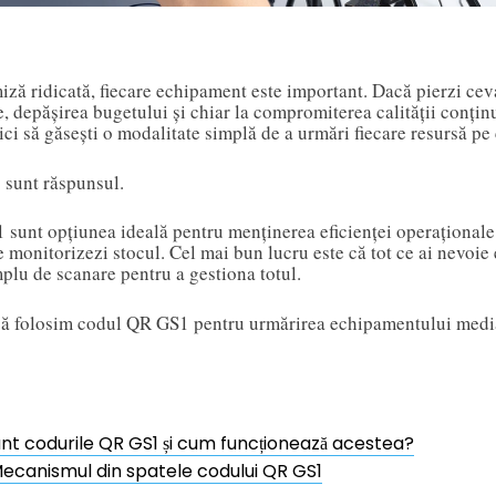
iză ridicată, fiecare echipament este important. Dacă pierzi cev
re, depășirea bugetului și chiar la compromiterea calității conți
zici să găsești o modalitate simplă de a urmări fiecare resursă pe
 sunt răspunsul.
 sunt opțiunea ideală pentru menținerea eficienței operaționale
e monitorizezi stocul. Cel mai bun lucru este că tot ce ai nevoi
plu de scanare pentru a gestiona totul.
ă folosim codul QR GS1 pentru urmărirea echipamentului media 
nt codurile QR GS1 și cum funcționează acestea?
ecanismul din spatele codului QR GS1