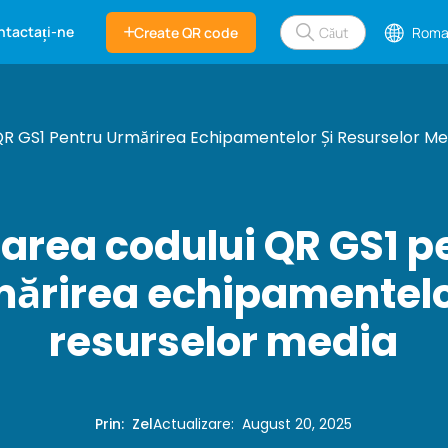
ntactați-ne
Create QR code
Roma
 QR GS1 Pentru Urmărirea Echipamentelor Și Resurselor Me
izarea codului QR GS1 p
ărirea echipamentelo
resurselor media
Prin
:
Zel
Actualizare
:
August 20, 2025