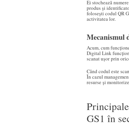
Ei stochează numere d
produs și identificat
folosești codul QR G
activitatea lor.
Mecanismul d
Acum, cum funcționea
Digital Link funcțion
scanat ușor prin oric
Când codul este scana
În cazul management
resurse și monitorize
Principale
GS1 în se