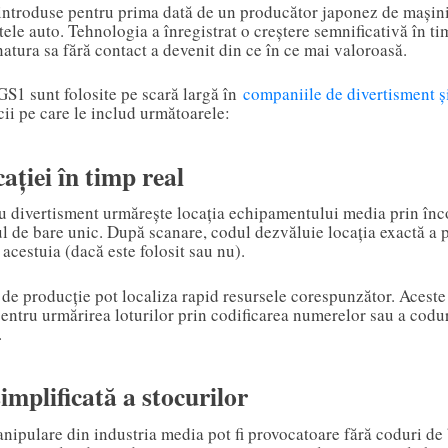
introduse pentru prima dată de un producător japonez de mașini
ele auto. Tehnologia a înregistrat o creștere semnificativă în t
atura sa fără contact a devenit din ce în ce mai valoroasă.
GS1 sunt folosite pe scară largă în
companiile de divertisment ș
ii pe care le includ următoarele:
ației în timp real
divertisment urmărește locația echipamentului media prin înc
ul de bare unic. După scanare, codul dezvăluie locația exactă a 
acestuia (dacă este folosit sau nu).
 de producție pot localiza rapid resursele corespunzător. Aceste 
entru urmărirea loturilor prin codificarea numerelor sau a coduri
.
implificată a stocurilor
ipulare din industria media pot fi provocatoare fără coduri de