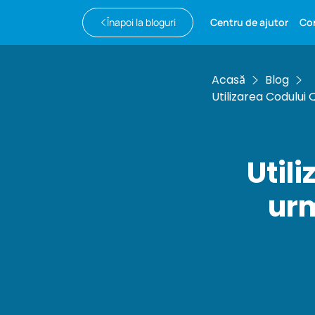
Înapoi la bloguri
Centru de ajutor
Co
Acasă
Blog
Utilizarea Codului
Util
urm