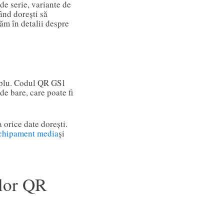
de serie, variante de
ând dorești să
ăm în detalii despre
mplu. Codul QR GS1
de bare, care poate fi
 orice date dorești.
chipament media
și
ilor QR