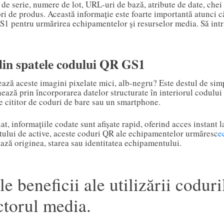
e serie, numere de lot, URL-uri de bază, atribute de date, chei 
ori de produs. Această informație este foarte importantă atunci c
S1 pentru urmărirea echipamentelor și resurselor media. Să intr
in spatele codului QR GS1
ză aceste imagini pixelate mici, alb-negru? Este destul de si
ează prin încorporarea datelor structurate în interiorul codului 
e cititor de coduri de bare sau un smartphone.
t, informațiile codate sunt afișate rapid, oferind acces instant la
ului de active, aceste coduri QR ale echipamentelor urmăresc
e
ază originea, starea sau identitatea echipamentului.
le beneficii ale utilizării codur
ctorul media.