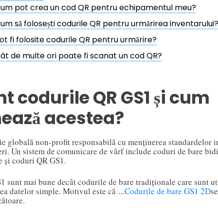
um pot crea un cod QR pentru echipamentul meu?
um să folosești codurile QR pentru urmărirea inventarului
ot fi folosite codurile QR pentru urmărire?
ât de multe ori poate fi scanat un cod QR?
t codurile QR GS1 și cum
nează acestea?
ie globală non-profit responsabilă cu menținerea standardelor i
ri. Un sistem de comunicare de vârf include coduri de bare bi
e și coduri QR GS1.
 sunt mai bune decât codurile de bare tradiționale care sunt ut
a datelor simple. Motivul este că ...
Codurile de bare GS1 2D
se
zătoare.