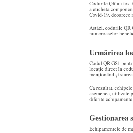
Codurile QR au fost 
a eticheta component
Covid-19, deoarece n
Astăzi, codurile QR 
numeroaselor benefic
Urmărirea loc
Codul QR GS1 pentru 
locație direct în cod
menționând și starea 
Ca rezultat, echipele
asemenea, utilizate p
diferite echipamente
Gestionarea s
Echipamentele de man