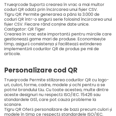
Trueqrcode
Suportă crearea în vrac a mai multor
coduri QR odată prin încărcarea unui fișier CSV.
Tigru QR:
Permite generarea a până la 3.000 de
coduri QR într-o singură serie folosind încărcarea unui
fișier CSV. Fiecare rând conține date unice.
Castigator: QR Tiger
Crearea în vrac este importantă pentru mărcile care
gestionează game mari de produse. Economisește
timp, asigură consistența și facilitează extinderea
implementării codurilor QR de produs pe mii de
articole.
Personalizare cod QR
Trueqrcode
Permite stilizarea codurilor QR cu logo-
uri, culori, forme, cadre, modele și ochi pentru a se
potrivi brandului tău. Cu toate acestea, multe dintre
aceste designuri nu respectă ISO/IEC.
15426
sau
standardele GS1, care pot cauza probleme la
scanare.
Tigru QR
Oferă personalizare de bază precum culori și
modele în timp ce respectă standardele ISO/IEC.