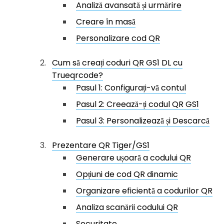
Analiză avansată și urmărire
Creare în masă
Personalizare cod QR
Cum să creați coduri QR GS1 DL cu
Trueqrcode?
Pasul 1: Configurați-vă contul
Pasul 2: Creează-ți codul QR GS1
Pasul 3: Personalizează și Descarcă
Prezentare QR Tiger/GS1
Generare ușoară a codului QR
Opțiuni de cod QR dinamic
Organizare eficientă a codurilor QR
Analiza scanării codului QR
Securitate