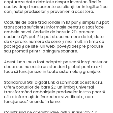
captureze date detaliate despre inventar, fiind în
același timp transparente cu clienții lor în legătură cu
conținutul produselor și proveniența acestora.
Codurile de bare tradiționale în 1D pur și simplu nu pot
transporta suficientă informație pentru a satisface
ambele nevoi. Codurile de bare în 2D, precum
codurile QR, pot. Ele pot stoca numere de lot, date
de expirare, numere de serie și mai mult, în timp ce
pot lega și de site-uri web, povești despre produse
sau promoții printr-o singură scanare.
Acest lucru nu a fost adoptat pe scară largă anterior
deoarece nu exista un standard global pentru a-l
face să funcționeze în toate sistemele și granițele.
Standardul GS1 Digital Link a schimbat acest lucru.
Oferă codurilor de bare 2D un limbaj universal,
transformând ambalajele produselor într-o poartă
către informații de încredere și verificate, care
funcționează oriunde în lume.
Construind pe aceasta idee, GS1 Sunrise 2027, o