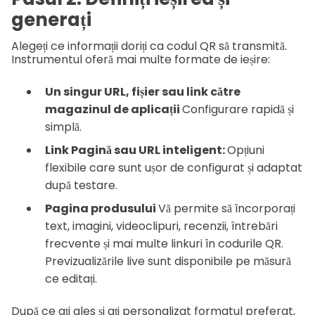
generați
Alegeți ce informații doriți ca codul QR să transmită.
Instrumentul oferă mai multe formate de ieșire:
Un singur URL, fișier sau link către
magazinul de aplicații
Configurare rapidă și
simplă.
Link Pagină sau URL inteligent:
Opțiuni
flexibile care sunt ușor de configurat și adaptat
după testare.
Pagina produsului
Vă permite să încorporați
text, imagini, videoclipuri, recenzii, întrebări
frecvente și mai multe linkuri în codurile QR.
Previzualizările live sunt disponibile pe măsură
ce editați.
După ce ați ales și ați personalizat formatul preferat,