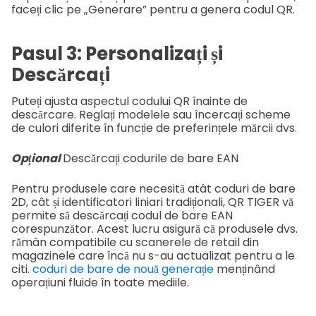
faceți clic pe „Generare” pentru a genera codul QR.
Pasul 3: Personalizați și
Descărcați
Puteți ajusta aspectul codului QR înainte de
descărcare. Reglați modelele sau încercați scheme
de culori diferite în funcție de preferințele mărcii dvs.
Opțional
Descărcați codurile de bare EAN
Pentru produsele care necesită atât coduri de bare
2D, cât și identificatori liniari tradiționali, QR TIGER vă
permite să descărcați codul de bare EAN
corespunzător. Acest lucru asigură că produsele dvs.
rămân compatibile cu scanerele de retail din
magazinele care încă nu s-au actualizat pentru a le
citi.
coduri de bare de nouă generație
menținând
operațiuni fluide în toate mediile.