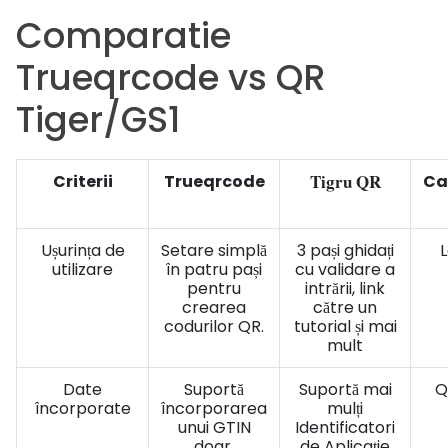
Comparatie
Trueqrcode vs QR
Tiger/GS1
Tigru QR
Criterii
Trueqrcode
Ca
Ușurința de
Setare simplă
3 pași ghidați
L
utilizare
în patru pași
cu validare a
pentru
intrării, link
crearea
către un
codurilor QR.
tutorial și mai
mult
Date
Suportă
Suportă mai
Q
încorporate
încorporarea
mulți
unui GTIN
Identificatori
doar.
de Aplicație