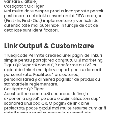
vânzare și altele).
Castigator: QR Tiger
Mai multe date despre produs încorporate permit
gestionarea detaliată a inventarului, FIFO mai ușor
(First-In, First-Out)
implementare și verificări de
autenticitate mai puternice, în funcție de cât de
detaliate sunt identificatorii.
Link Output & Customizare
Trueqrcode
Permite crearea unei pagini de linkuri
simple pentru partajarea conținutului și marketing.
Tigru QR
Suportă coduri QR conforme cu GS1 cu
opțiuni de linkuri multiple și suport pentru domenii
personalizate. Facilitează proiectarea,
personalizarea și alinierea paginilor de produs cu
standardele reglementare.
Castigator: QR Tiger
Acest criteriu contează deoarece definește
experiența digitală pe care o obțin utilizatorii după
scanarea unui cod QR. O pagină de link bine
proiectată poate găzdui mai multe resurse cum ar fi
detalii despre produs, manuale, promoții, etc.