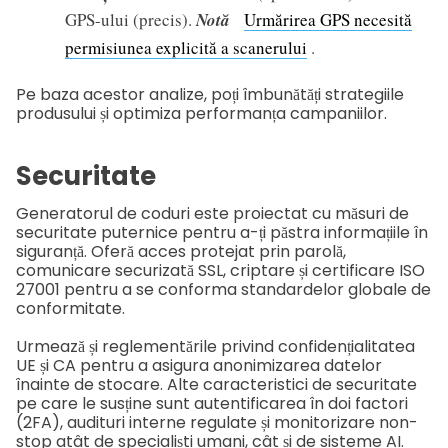
GPS-ului (precis).
Notă
Urmărirea GPS necesită
permisiunea explicită a scanerului
.
Pe baza acestor analize, poți îmbunătăți strategiile
produsului și optimiza performanța campaniilor.
Securitate
Generatorul de coduri este proiectat cu măsuri de
securitate puternice pentru a-ți păstra informațiile în
siguranță. Oferă acces protejat prin parolă,
comunicare securizată SSL, criptare și certificare ISO
27001 pentru a se conforma standardelor globale de
conformitate.
Urmează și reglementările privind confidențialitatea
UE și CA pentru a asigura anonimizarea datelor
înainte de stocare. Alte caracteristici de securitate
pe care le susține sunt autentificarea în doi factori
(2FA), audituri interne regulate și monitorizare non-
stop atât de specialiști umani, cât și de sisteme AI.