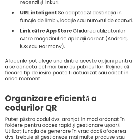
recenzii și linkuri.
URL inteligent
Se adaptează destinația în
funcție de limbă, locație sau numărul de scanări.
Link către App Store
Ghidarea utilizatorilor
către magazinul de aplicații corect (Android,
iOS sau Harmony).
Afacerile pot alege una dintre aceste opțiuni pentru
a se conecta cel mai bine cu publicul lor. Rețineți că
fiecare tip de ieșire poate fi actualizat sau editat în
orice moment.
Organizare eficientă a
codurilor QR
Puteți păstra codul dvs. aranjat în mod ordonat în
foldere pentru acces rapid și gestionare ușoară.
Utilizați funcția de generare în vrac dacă afacerea
dvs. trebuie să gestioneze mai multe produse sau