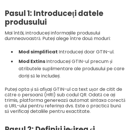
Pasul 1: Introduceți datele
produsului
Mai întâi, introduceți informațiile produsului
dumneavoastră. Puteți alege între două moduri:
Mod simplificat
Introduceți doar GTIN-ul.
Mod Extins
Introduceți GTIN-ul precum și
atributele suplimentare ale produsului pe care
doriți să le includeți.
Puteți opta și să afișați GTIN-ul ca text ușor de citit de
către o persoană (HRI) sub codul QR. Odată ce ați
trimis, platforma generează automat sintaxa corectă
a URL-ului pentru referința dvs. Este o practică bună
să verificați detaliile pentru exactitate.
Pasul 2: Definiți ieșirea și