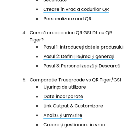
Creare în vrac a codurilor QR
Personalizare cod QR
Cum să creați coduri QR GS1 DL cu QR
Tiger?
Pasul 1: Introduceți datele produsului
Pasul 2: Definiți ieșirea și generați
Pasul 3: Personalizează și Descarcă
Comparatie Trueqrcode vs QR Tiger/GS1
Ușurința de utilizare
Date încorporate
Link Output & Customizare
Analiză și urmărire
Creare și gestionare în vrac