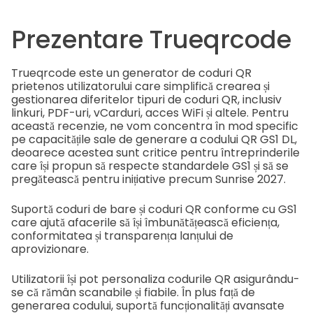
Prezentare Trueqrcode
Trueqrcode este un generator de coduri QR
prietenos utilizatorului care simplifică crearea și
gestionarea diferitelor tipuri de coduri QR, inclusiv
linkuri, PDF-uri, vCarduri, acces WiFi și altele. Pentru
această recenzie, ne vom concentra în mod specific
pe capacitățile sale de generare a codului QR GS1 DL,
deoarece acestea sunt critice pentru întreprinderile
care își propun să respecte standardele GS1 și să se
pregătească pentru inițiative precum Sunrise 2027.
Suportă coduri de bare și coduri QR conforme cu GS1
care ajută afacerile să își îmbunătățească eficiența,
conformitatea și transparența lanțului de
aprovizionare.
Utilizatorii își pot personaliza codurile QR asigurându-
se că rămân scanabile și fiabile. În plus față de
generarea codului, suportă funcționalități avansate