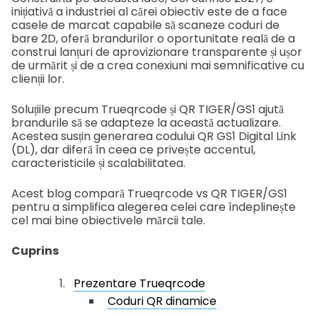
inițiativă a industriei al cărei obiectiv este de a face
casele de marcat capabile să scaneze coduri de
bare 2D, oferă brandurilor o oportunitate reală de a
construi lanțuri de aprovizionare transparente și ușor
de urmărit și de a crea conexiuni mai semnificative cu
clienții lor.
Soluțiile precum Trueqrcode și QR TIGER/GS1 ajută
brandurile să se adapteze la această actualizare.
Acestea susțin generarea codului QR GS1 Digital Link
(DL), dar diferă în ceea ce privește accentul,
caracteristicile și scalabilitatea.
Acest blog compară Trueqrcode vs QR TIGER/GS1
pentru a simplifica alegerea celei care îndeplinește
cel mai bine obiectivele mărcii tale.
Cuprins
Prezentare Trueqrcode
Coduri QR dinamice