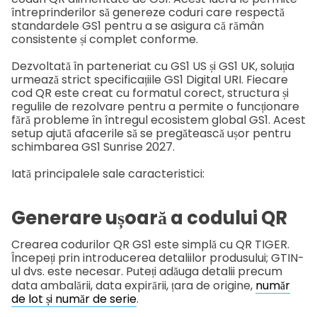
întreprinderilor să genereze coduri care respectă
standardele GS1 pentru a se asigura că rămân
consistente și complet conforme.
Dezvoltată în parteneriat cu GS1 US și GS1 UK, soluția
urmează strict specificațiile GS1 Digital URI. Fiecare
cod QR este creat cu formatul corect, structura și
regulile de rezolvare pentru a permite o funcționare
fără probleme în întregul ecosistem global GS1.
Acest
setup ajută afacerile să se pregătească ușor pentru
schimbarea GS1 Sunrise 2027.
Iată principalele sale caracteristici:
Generare ușoară a codului QR
Crearea codurilor QR GS1 este simplă cu QR TIGER.
Începeți prin introducerea detaliilor produsului; GTIN-
ul dvs. este necesar. Puteți adăuga detalii precum
data ambalării, data expirării, țara de origine,
număr
de lot și număr de serie
.