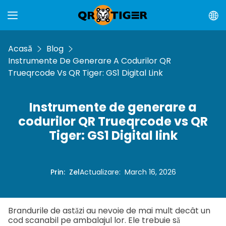
Acasă
Blog
Instrumente De Generare A Codurilor QR
Trueqrcode Vs QR Tiger: GS1 Digital Link
Instrumente de generare a
codurilor QR Trueqrcode vs QR
Tiger: GS1 Digital link
Prin
:
Zel
Actualizare
:
March 16, 2026
Brandurile de astăzi au nevoie de mai mult decât un
cod scanabil pe ambalajul lor. Ele trebuie să