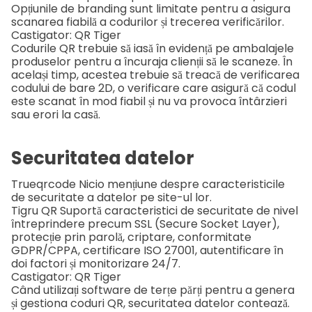
Opțiunile de branding sunt limitate pentru a asigura
scanarea fiabilă a codurilor și trecerea verificărilor.
Castigator: QR Tiger
Codurile QR trebuie să iasă în evidență pe ambalajele
produselor pentru a încuraja clienții să le scaneze. În
același timp, acestea trebuie să treacă de verificarea
codului de bare 2D, o verificare care asigură că codul
este scanat în mod fiabil și nu va provoca întârzieri
sau erori la casă.
Securitatea datelor
Trueqrcode
Nicio mențiune despre caracteristicile
de securitate a datelor pe site-ul lor.
Tigru QR
Suportă caracteristici de securitate de nivel
întreprindere precum SSL (Secure Socket Layer),
protecție prin parolă, criptare, conformitate
GDPR/CPPA, certificare ISO 27001, autentificare în
doi factori și monitorizare 24/7.
Castigator: QR Tiger
Când utilizați software de terțe părți pentru a genera
și gestiona coduri QR, securitatea datelor contează.