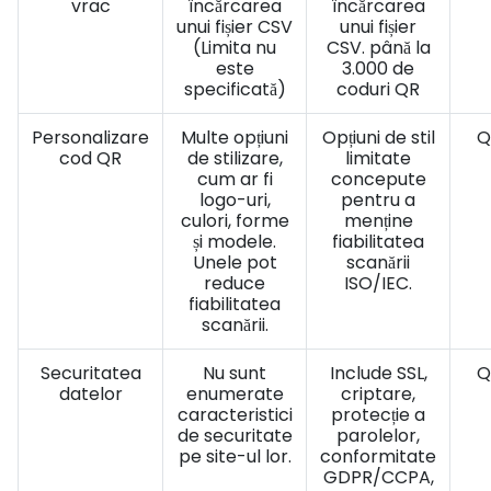
vrac
încărcarea
încărcarea
unui fișier CSV
unui fișier
(Limita nu
CSV. până la
este
3.000 de
specificată)
coduri QR
Personalizare
Multe opțiuni
Opțiuni de stil
Q
cod QR
de stilizare,
limitate
cum ar fi
concepute
logo-uri,
pentru a
culori, forme
menține
și modele.
fiabilitatea
Unele pot
scanării
reduce
ISO/IEC.
fiabilitatea
scanării.
Securitatea
Nu sunt
Include SSL,
Q
datelor
enumerate
criptare,
caracteristici
protecție a
de securitate
parolelor,
pe site-ul lor.
conformitate
GDPR/CCPA,