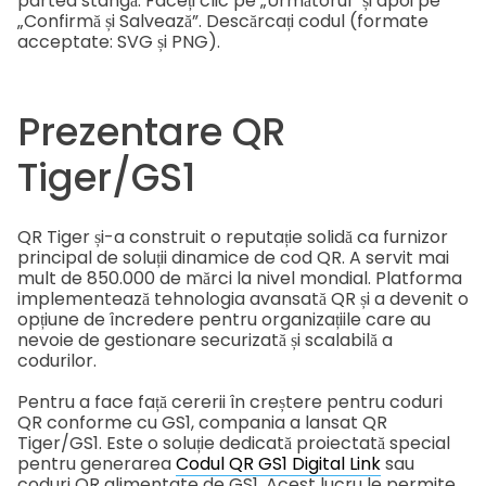
partea stângă. Faceți clic pe „Următorul” și apoi pe
„Confirmă și Salvează”. Descărcați codul (formate
acceptate: SVG și PNG).
Prezentare QR
Tiger/GS1
QR Tiger și-a construit o reputație solidă ca furnizor
principal de soluții dinamice de cod QR. A servit mai
mult de 850.000 de mărci la nivel mondial. Platforma
implementează tehnologia avansată QR și a devenit o
opțiune de încredere pentru organizațiile care au
nevoie de gestionare securizată și scalabilă a
codurilor.
Pentru a face față cererii în creștere pentru coduri
QR conforme cu GS1, compania a lansat QR
Tiger/GS1. Este o soluție dedicată proiectată special
pentru generarea
Codul QR GS1 Digital Link
sau
coduri QR alimentate de GS1. Acest lucru le permite