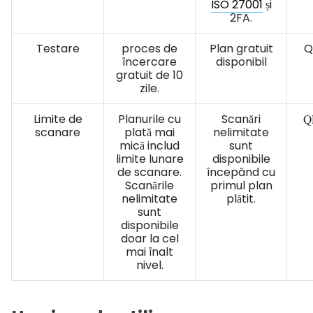
ISO 27001
și
2FA.
Testare
proces de
Plan gratuit
Q
încercare
disponibil
gratuit de 10
zile.
Limite de
Planurile cu
Scanări
Q
scanare
plată mai
nelimitate
mică includ
sunt
limite lunare
disponibile
de scanare.
începând cu
Scanările
primul plan
nelimitate
plătit.
sunt
disponibile
doar la cel
mai înalt
nivel.