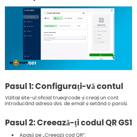
Pasul 1: Configurați-vă contul
Vizitați site-ul oficial trueqrcode și creați un cont
introducând adresa dvs. de email și setând o parolă.
Pasul 2: Creează-ți codul QR GS1
Apasă pe „Creează cod QR”.