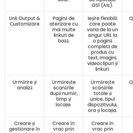
GS1 (AIs).
Link Output &
Pagină de
Ieșire flexibilă
Q
Customizare
aterizare cu
care poate
mai multe
varia de la un
linkuri de
singur URL la
bază.
o pagină
completă de
produs cu
text, imagini,
videoclipuri și
linkuri.
Urmărire și
Urmărește
Urmărește
Q
analiză
scanările
scanările
după număr,
totale și
timp și
unice, tipul
locație.
dispozitivului,
ora și locația.
Creare și
Creare în
Creare în
gestionare în
vrac prin
vrac prin