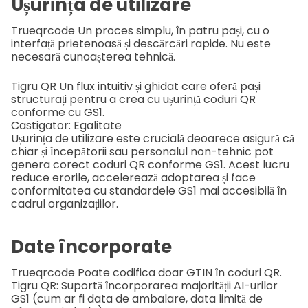
Ușurința de utilizare
Trueqrcode
Un proces simplu, în patru pași, cu o
interfață prietenoasă și descărcări rapide. Nu este
necesară cunoașterea tehnică.
Tigru QR
Un flux intuitiv și ghidat care oferă pași
structurați pentru a crea cu ușurință coduri QR
conforme cu GS1.
Castigator: Egalitate
Ușurința de utilizare este crucială deoarece asigură că
chiar și începătorii sau personalul non-tehnic pot
genera corect coduri QR conforme GS1. Acest lucru
reduce erorile, accelerează adoptarea și face
conformitatea cu standardele GS1 mai accesibilă în
cadrul organizațiilor.
Date încorporate
Trueqrcode
Poate codifica doar GTIN în coduri QR.
Tigru QR:
Suportă încorporarea majorității AI-urilor
GS1 (cum ar fi data de ambalare, data limită de