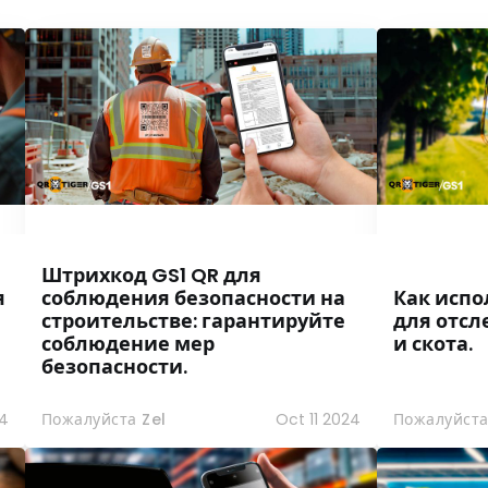
Штрихкод GS1 QR для
я
соблюдения безопасности на
Как испо
строительстве: гарантируйте
для отсл
соблюдение мер
и скота.
безопасности.
4
Пожалуйста Zel
Oct 11 2024
Пожалуйста