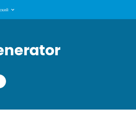
ский
enerator