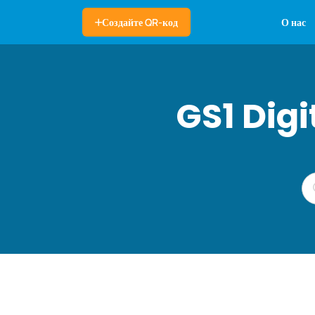
О нас
Создайте QR-код
GS1 Dig