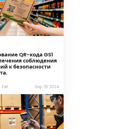
вание QR-кода GS1
спечения соблюдения
ий к безопасности
та.
 Zel
Sep 25 2024