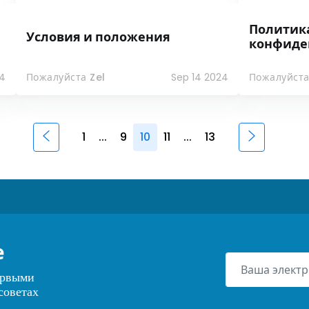
Политик
Условия и положения
конфиде
24
Пожалуйста Zel
Sep 14 2024
Пожалуйста
1
...
9
10
11
...
13
е
ервыми
советах