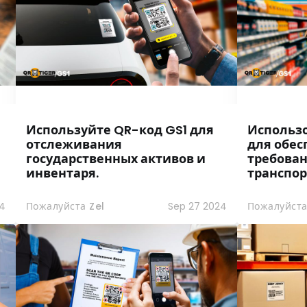
Используйте QR-код GS1 для
Использо
отслеживания
для обе
государственных активов и
требован
инвентаря.
транспор
4
Пожалуйста Zel
Sep 27 2024
Пожалуйста