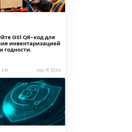
йте GS1 QR-код для
ния инвентаризацией
и годности.
 Zel
Sep 16 2024