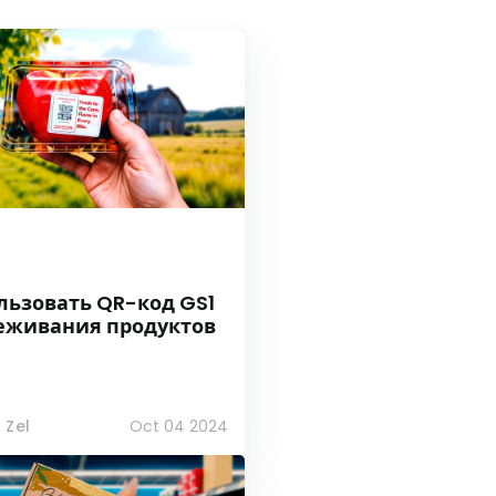
льзовать QR-код GS1
еживания продуктов
 Zel
Oct 04 2024