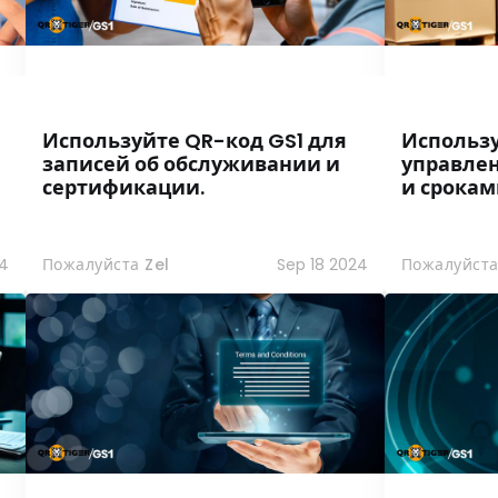
Используйте QR-код GS1 для
Использу
записей об обслуживании и
управле
сертификации.
и срокам
24
Пожалуйста Zel
Sep 18 2024
Пожалуйста