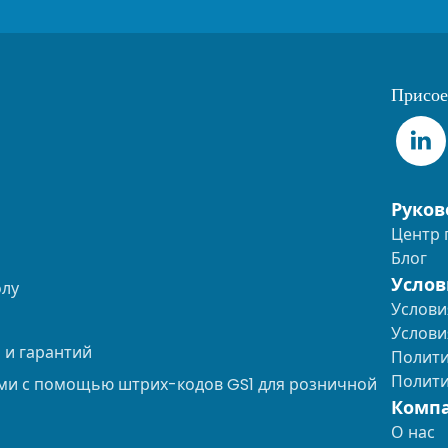
Присое
Руков
Центр
Блог
Услов
олу
Услови
Услови
 и гарантий
Полити
Полити
ми с помощью штрих-кодов GS1 для розничной
Комп
О нас