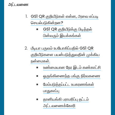
அட்டவணை
GS1 QR குறியீடுகள் என்ன, அவை எப்படி
செயல்படுகின்றன?
GS1 QR குறியீடுக்கு பிடித்தல்
பின்வரும் இயக்கங்கள்
மீடியா பருவம் உபயோகிப்பதில் GS1 QR
குறியீடுகளை பயன்படுத்துவதின் முக்கிய
நன்மைகள்.
உண்மையான நேர இடம் கண்காட்சி
ஒருங்கிணைந்த பங்கு நிர்வகணை
மேம்படுத்தப்பட்ட உபகரணங்கள்
பாதுகாப்பு
தானியங்கி பராமரிப்பு தட்டம்
அட்டவணைக்கோரி