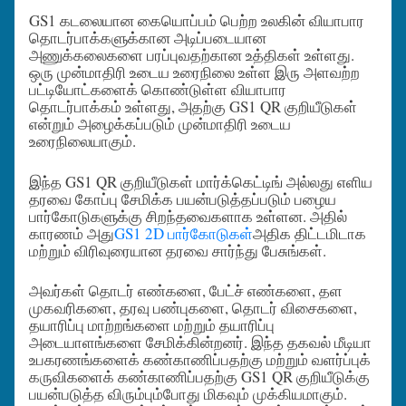
GS1 கடலையான கையொப்பம் பெற்ற உலகின் வியாபார
தொடர்பாக்களுக்கான அடிப்படையான
அணுக்கலைகளை பரப்புவதற்கான உத்திகள் உள்ளது.
ஒரு முன்மாதிரி உடைய உரைநிலை உள்ள இரு அளவற்ற
பட்டியோட்களைக் கொண்டுள்ள வியாபார
தொடர்பாக்கம் உள்ளது, அதற்கு GS1 QR குறியீடுகள்
என்றும் அழைக்கப்படும் முன்மாதிரி உடைய
உரைநிலையாகும்.
இந்த GS1 QR குறியீடுகள் மார்க்கெட்டிங் அல்லது எளிய
தரவை கோப்பு சேமிக்க பயன்படுத்தப்படும் பழைய
பார்கோடுகளுக்கு சிறந்தவைகளாக உள்ளன. அதில்
காரணம் அது
GS1 2D பார்கோடுகள்
அதிக திட்டமிடாக
மற்றும் விரிவுரையான தரவை சார்ந்து பேசுங்கள்.
அவர்கள் தொடர் எண்களை, பேட்ச் எண்களை, தள
முகவரிகளை, தரவு பண்புகளை, தொடர் விசைகளை,
தயாரிப்பு மாற்றங்களை மற்றும் தயாரிப்பு
அடையாளங்களை சேமிக்கின்றனர். இந்த தகவல் மீடியா
உபகரணங்களைக் கண்காணிப்பதற்கு மற்றும் வளர்ப்புக்
கருவிகளைக் கண்காணிப்பதற்கு GS1 QR குறியீடுக்கு
பயன்படுத்த விரும்பும்போது மிகவும் முக்கியமாகும்.