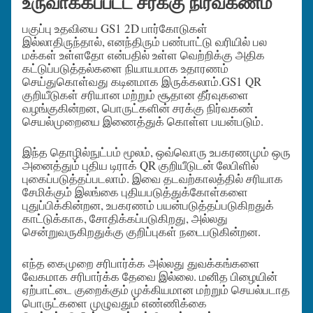
உருவாக்கப்பட்ட சரக்கு நிர்வகணம்
பகுப்பு உதவியை GS1 2D பார்கோடுகள்
இல்லாதிருந்தால், எனந்திரும் பண்பாட்டு வரியில் பல
மக்கள் உள்ளதோ என்பதில் உள்ள வெற்றிக்கு அதிக
கட்டுப்படுத்தல்களை நியாயமாக உதாரணம்
செய்துகொள்வது கடினமாக இருக்கலாம்.
GS1 QR
குறியீடுகள் சரியான மற்றும் சூதான தீர்வுகளை
வழங்குகின்றன, பொருட்களின் சரக்கு நிர்வகண்
செயல்முறையை இணைத்துக் கொள்ள பயன்படும்.
இந்த தொழில்நுட்பம் மூலம், ஒவ்வொரு உபகரணமும் ஒரு
அனைத்தும் புதிய டிராக் QR குறியீடுடன் லேபிளில்
புகைப்படுத்தப்படலாம். இவை தடவற்காலத்தில் சரியாக
சேமிக்கும் இலங்கை புதியபடுத்துக்கோள்களை
புதுப்பிக்கின்றன, உபகரணம் பயன்படுத்தப்படுகிறதுக்
காட்டுக்காக, சோதிக்கப்படுகிறது, அல்லது
சென்றுவருகிறதுக்கு குறிப்புகள் நடைபடுகின்றன.
எந்த கைமுறை சரிபார்க்க அல்லது துவக்கங்களை
வேகமாக சரிபார்க்க தேவை இல்லை. மனித பிழையின்
ஏற்பாட்டை குறைக்கும் முக்கியமான மற்றும் செயல்படாத
பொருட்களை முழுவதும் எண்ணிக்கை