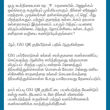
ஒரு உயர்நிலையான உத्पாதனையில், அணுக்கம்
ஒவ்வொரு கருவியும் முக்கியமாகும். நீங்கள் ஏதேனும்
மறந்தால், முதல்வர்கள் தள்ளல்களுக்கு, பட்ஜெட் மீது
மீறத்தக்கதும், மற்றும் குறைந்த உள்ளடக்கம் தரமாக
உள்ளதாகவும் இருக்கலாம். யாரும் அந்தப் பயனரை
விரும்பவில்லை, அதற்கு ஆராய்ச்சியை உள்ளடக்கும்
எளிதான வழியை கண்டுபிடிக்குங்களா?
ஆம், GS1 QR குறியீடுகள் பதில் ஆகுகின்றன.
GS1 பார்கோடுகள் உங்கள் சரக்குகளை கண்காணிப்பு
செய்வதற்கு ஆன்மிக சார்ந்திருவது உத்தமமான
விருப்பம். சிறந்த பகுப்பு என்றால் அனைத்தும்
நிர்வகித்துக்கொள்ள மொபைல் கேமரா அல்லது எளிய
ஸ்கேனிங் சாதனத்தை உங்கள் செயலாக்கத்தை
நிர்வகித்துக்கொள்ள போது யாரேயாவது தேவைப்படும்.
நாம் எப்படி GS1 QR குறியீட்டை பயன்படுத்த வேண்டும்
என்று கண்டறியலாம் உடனே நீங்கள் விரைவில்
பயன்படுத்தக் கருவிகள் மற்றும் வளர்ச்சிகளைக்
கண்காணிக்க காத்திருக்கிறீர்கள்.