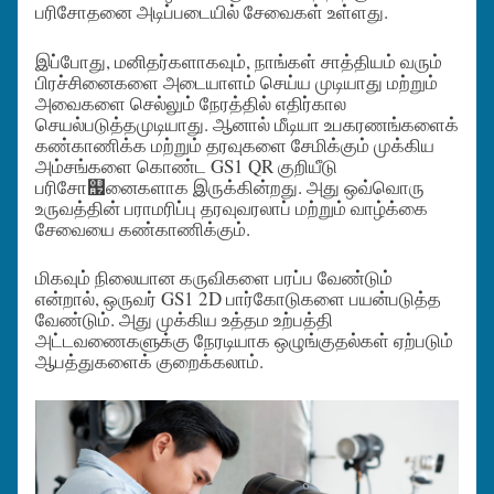
பரிசோதனை அடிப்படையில் சேவைகள் உள்ளது.
இப்போது, மனிதர்களாகவும், நாங்கள் சாத்தியம் வரும்
பிரச்சினைகளை அடையாளம் செய்ய முடியாது மற்றும்
அவைகளை செல்லும் நேரத்தில் எதிர்கால
செயல்படுத்தமுடியாது. ஆனால் மீடியா உபகரணங்களைக்
கண்காணிக்க மற்றும் தரவுகளை சேமிக்கும் முக்கிய
அம்சங்களை கொண்ட GS1 QR குறியீடு
பரிசோ஧னைகளாக இருக்கின்றது. அது ஒவ்வொரு
உருவத்தின் பராமரிப்பு தரவுவரலாப் மற்றும் வாழ்க்கை
சேவையை கண்காணிக்கும்.
மிகவும் நிலையான கருவிகளை பரப்ப வேண்டும்
என்றால், ஒருவர் GS1 2D பார்கோடுகளை பயன்படுத்த
வேண்டும். அது முக்கிய உத்தம உற்பத்தி
அட்டவணைகளுக்கு நேரடியாக ஒழுங்குதல்கள் ஏற்படும்
ஆபத்துகளைக் குறைக்கலாம்.