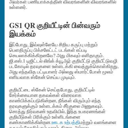
அவர்கள் பணியாக்கத்தின் விவரங்களின் விவரங்களில்
உள்ளனர்.
GS1 QR குறியீட்டின் பின்வரும்
இயக்கம்
இப்போது, இவ்வுள்ளேயே சிறிய கருப்பு மற்றும்
பெளதிருப்பு பிக்சலேட்டட் படங்கள் எப்படி
செயலாக்கிக்கிறனவே? அது மிகவும் எளிதாகும்.
ஜி.எஸ்.1 டிஜிட்டல் லிங்க் க்யூஆர் குறியீட்டு குறியீட்டுவழி
படகோடில் தரவுகளை உள்ளடக்கி வைத்துக்கொள்கிறது,
அது எந்தவித பட்டியாளர் அல்லது ஸ்மார்ட்போன் மூலம்
எளியவாக ஸ்கேன் செய்ய முடியும்.
குறியீட்டை ஸ்கேன் செய்தபோது, குறியீட்டில்
சேர்க்கையான தகவல்கள் விரைவாக
காண்பிக்கப்படுகின்றன, நீங்கள் விரும்பும் எந்த
தரவுகளுக்கும் உள்ளடக்கம் சீர்குலை அணுகவும்.
சொத்து நிர்வகண் உதவியில், இந்த உபகரணங்கள்
குறியீடுகள் பிரிக்கும் உள்ளிடங்களை
கண்காணிக்கின்றன.
ஊடக உற்பத்தி
மற்றும் வளங்களை
தகவல் சேகரிக்கும் மூலம், நிலை, அல்லது