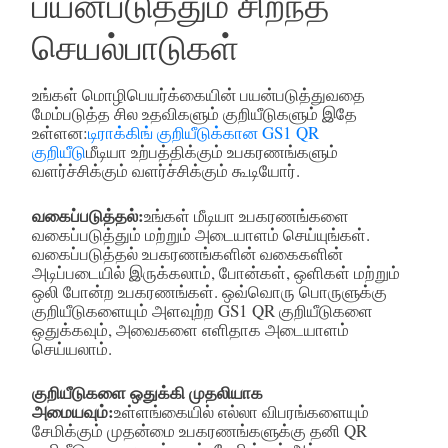
பயன்படுத்தும் சிறந்த
செயல்பாடுகள்
உங்கள் மொழிபெயர்க்கையின் பயன்படுத்துவதை
மேம்படுத்த சில உதவிகளும் குறியீடுகளும் இதே
உள்ளன:
டிராக்கிங் குறியீடுக்கான GS1 QR
குறியீடு
மீடியா உற்பத்திக்கும் உபகரணங்களும்
வளர்ச்சிக்கும் வளர்ச்சிக்கும் கூடியோர்.
வகைப்படுத்தல்:
உங்கள் மீடியா உபகரணங்களை
வகைப்படுத்தும் மற்றும் அடையாளம் செய்யுங்கள்.
வகைப்படுத்தல் உபகரணங்களின் வகைகளின்
அடிப்படையில் இருக்கலாம், போன்கள், ஒளிகள் மற்றும்
ஒலி போன்ற உபகரணங்கள். ஒவ்வொரு பொருளுக்கு
குறியீடுகளையும் அளவுற்ற GS1 QR குறியீடுகளை
ஒதுக்கவும், அவைகளை எளிதாக அடையாளம்
செய்யலாம்.
குறியீடுகளை ஒதுக்கி முதலியாக
அமையவும்:
உள்ளங்கையில் எல்லா விபரங்களையும்
சேமிக்கும் முதன்மை உபகரணங்களுக்கு தனி QR