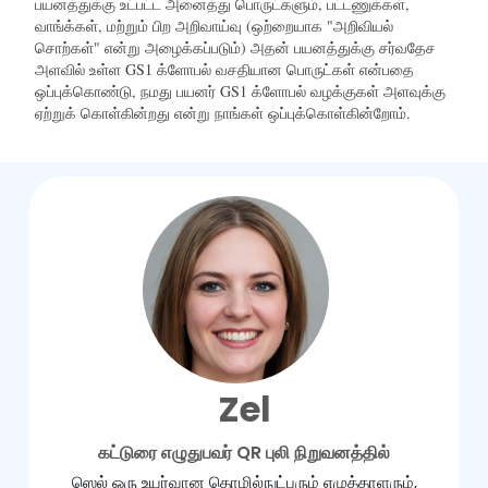
பயனத்துக்கு உட்பட்ட அனைத்து பொருட்களும், பட்டணுக்கள்,
வாங்க்கள், மற்றும் பிற அறிவாய்வு (ஒற்றையாக "அறிவியல்
சொற்கள்" என்று அழைக்கப்படும்) அதன் பயனத்துக்கு சர்வதேச
அளவில் உள்ள GS1 க்ளோபல் வசதியான பொருட்கள் என்பதை
ஒப்புக்கொண்டு, நமது பயனர் GS1 க்ளோபல் வழக்குகள் அளவுக்கு
ஏற்றுக் கொள்கின்றது என்று நாங்கள் ஒப்புக்கொள்கின்றோம்.
Zel
கட்டுரை எழுதுபவர் QR புலி நிறுவனத்தில்
ஸெல் ஒரு உயர்வான தொழில்நுட்பரும் எழுத்தாளரும்,