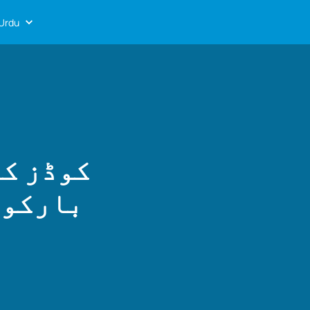
Urdu
کیے گئے بہتری