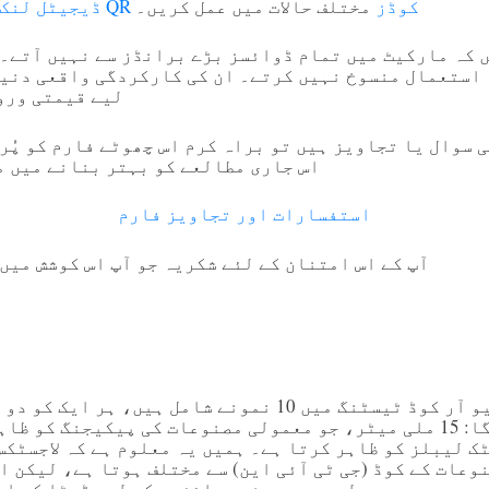
GS1 ڈیجیٹل لنک QR کوڈز
مختلف حالات میں عمل کریں۔
 کہ مارکیٹ میں تمام ڈوائسز بڑے برانڈز سے نہیں آتے۔ 
استعمال منسوخ نہیں کرتے۔ ان کی کارکردگی واقعی دنیا
لیے قیمتی ورو
 سوال یا تجاویز ہیں تو براہ کرم اس چھوٹے فارم کو پُر
اس جاری مطالعے کو بہتر بنانے میں م
استفسارات اور تجاویز فارم
آپ کے اس امتنان کے لئے شکریہ جو آپ اس کوشش میں
یہ جی ایس 1 کیو آر کوڈ ٹیسٹنگ میں 10 نمونے شامل ہیں،
ٹک لیبلز کو ظاہر کرتا ہے۔ ہمیں یہ معلوم ہے کہ لاجسٹکس
نوعات کے کوڈ (جی ٹی آئی این) سے مختلف ہوتا ہے، لیکن ا
لیے، ہم دونوں سائزوں کے لیے ڈیٹا کو ای