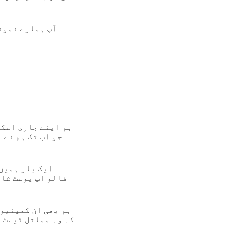
آپ ہمارے نمون
ہم اپنے جاری اسکی
جو اب تک ہم نے 
ایک بار ہمیں
فالو اپ پوسٹ شائ
ہم بھی ان کمپنیوں
کہ وہ مماثل ٹیسٹ 