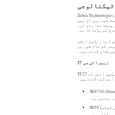
ٹیکنالوجی
Zebra Technologies ایک امریکی کمپنی ہے جو انٹرپرائز گریڈ اسکینر اور موبائل کمپیوٹر کے
PRZM Intelligent Imaging، کا
 پہچانتا ہے، اور
رق کو بڑھاتا ہے۔
وڈ یا رنگین انکس
ینر کو عام طور پر
ریشان کرتے ہیں۔
زیبرا ٹی سی 27
TC27 ایک مضبوط ہینڈہیلڈ اینڈرائیڈ موبائل کمپیوٹر ہے۔ اس میں دو اسکین انجن کے
اہم کیے گئے ہیں۔
(0.76 میٹر) تک 2D بارکوڈ پڑھتا ہے۔ خریداری
ے مناسب ہے۔
SE55 (اعلی رینج، انٹیلی فوکس™): قریب سے دور تک بارکوڈ پڑھتا ہے۔ گودام یا
ے مثالی ہے۔