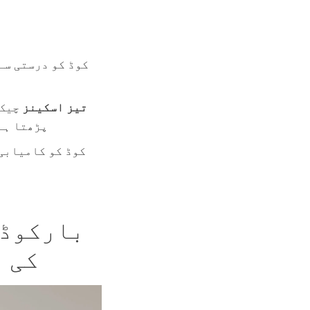
5 تیز اسکینز
چیک 
پڑھتا ہے
کی 