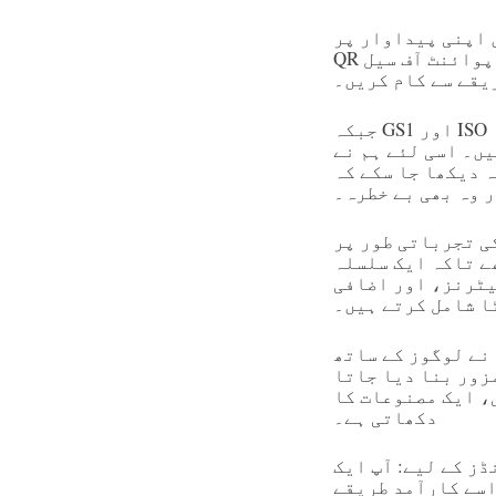
یداوار پر GS1 ڈیجیٹل لنک
QR کوڈ کا امتحان شروع کر چکی ہیں۔ مقصد یہ ہے کہ یہ کوڈ پوائنٹ آف سیل (POS) اور صارف کے
یقے سے کام کریں۔
جبکہ GS1 اور ISO معیار فراہم کرتے ہیں، واقعی اسکیننگ ٹیسٹس اکثر اظہار کرتے ہیں کہ یہ
GS1 QR کوڈ ٹیسٹس کا ایک
کتنی ترتیب دینے کے باوجود اسکین کیا جا
 وہ بھی بے خطرہ۔
ال کیے جو کی تجرباتی طور پر
 نمونے کا اندازہ لگایا جا سکے۔ یہ نمونے عام
یٹرنز، اور اضافی
ا شامل کرتے ہیں۔
ز کے ساتھ QR کوڈ شامل نہیں کیا کیونکہ عام طور پر GS1 انہیں منع کرتا ہے۔
زور بنا دیا جاتا
گو کی ضرورت نہیں ہوتی؛ پیکیجنگ پہلے ہی برانڈ
دکھاتی ہے۔
ڈز کے لیے: آپ ایک
ی اسے کارآمد طریقے