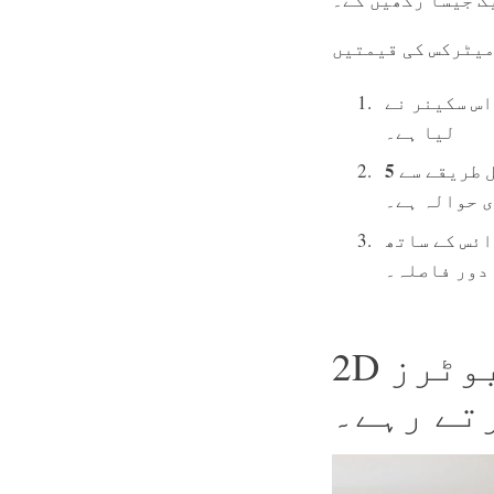
یٹرکس کی قیمتیں
اس سکینر نے QR کوڈ کو درستی سے پڑھ
لیا ہے۔
 طریقے سے
ی حوالہ ہے۔
QR کوڈ کو کامیابی سے اسکین کیا جا سکتا ہے وہ سب سے
دور فاصلہ۔
2D بارکوڈ اسکینرز اور موبائل کمپیوٹرز
تے رہے۔