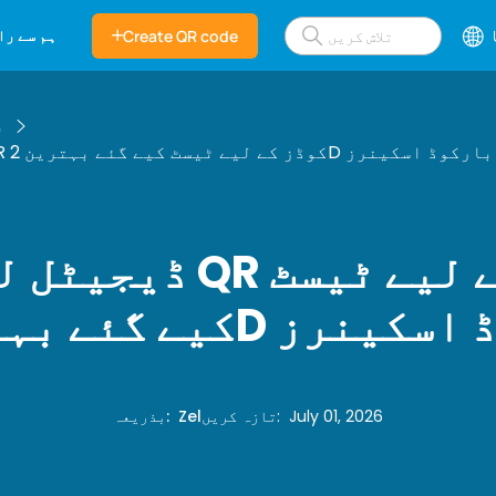
ہم سے را
Create QR code
ب
GS1 ڈیجیٹل لنک QR کوڈز کے لیے ٹیسٹ کیے گئے بہترین 2D بارکوڈ اسکینرز
ن 2D بارکوڈ اسکینرز
July 01, 2026
:
تازہ کریں
Zel
:
بذریعہ