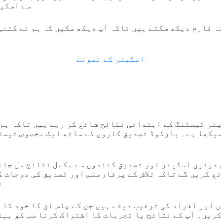
سے اسکین
ہ فارم دیکھ سکتے ہیں تاکہ آپ دیکھ سکیں کہ ہم نے کتنی
اسکینر کے نمونے
ا
نر ٹیسٹنگ کے ابتدائی نتائج شائع کر رہے ہیں تاکہ ہم 
سیکھا ہے۔ بارکوڈ تصدیق کاروں کے ساتھ ایک مخصوص ٹیسٹ
 دونوں اسکینر اور تصدیق کنندوں سے مکمل نتائج مل جائ
ع کریں گے تاکہ تلاش کے پرفارمنس اور تصدیق کی درجات ک
ت
 اور افراد کی ترغیب دیتے ہیں جن کے پاس ان کا خود کا
کریں۔ آپ کے نتائج یا تجربات کا اشتراک کرنا سب کو بہت