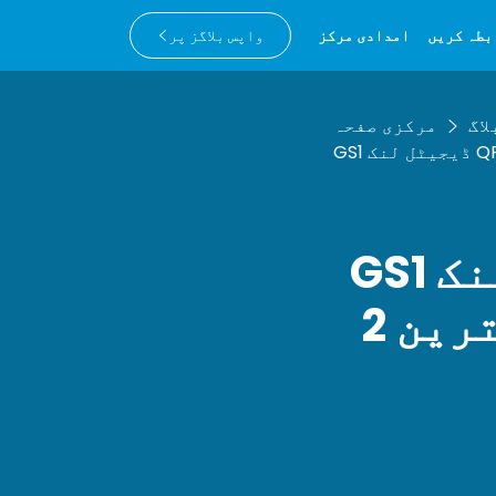
بطہ کریں
امدادی مرکز
واپس بلاگز پر
لاگ
مرکزی صفحہ
GS1 ڈیجیٹل لنک QR کوڈز کے لیے ٹیسٹ