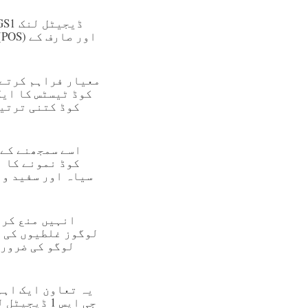
سیاہ اور سفید ور
لوگوز غلطیوں کی ص
یہ تعاون ایک اہم
جی ایس 1 ڈ