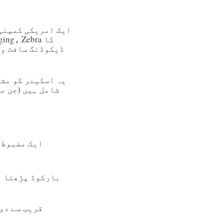
ڈیکوڈنگ سافٹ وی
یہ اسکینر کو مشک
شامل ہیں (جن م