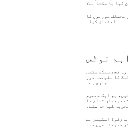
 کیا جا سکتا ہے؟
 مختلف صورتوں کا
امتحان کیا۔
ہم نوٹس
وہ کچھ سیکھ سکیں
نگ کا علیحدہ دور
جاری ہے۔
یں، ہم ایک مخصوص
ے درمیان تعلق کا
جزیہ کیا جا سکے۔
 بارکوڈ اسکینر ہے
ر سمجھنے میں مدد