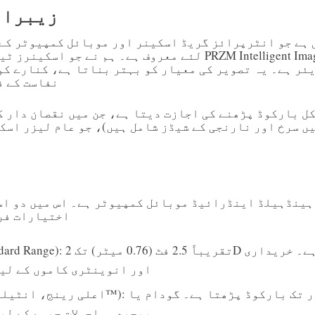
زیبرا 
لئے معروف ہے۔ ہم نے جو اسکینرز ٹیسٹ کیے ہیں ان میں  Zebra
ئر ہے۔ یہ تصویر کی معیار کو بہتر بناتا ہے، کنارے کو
نفاست کے ف
ل بارکوڈ پڑھنے کی اجازت دیتا ہے، جن میں نقصان دار ک
یں سرخ اور نارنجی کے شیڈز شامل ہیں)، جو عام لیزر اسک
پ
اختیارات فر
SE4710 (Standard Range): تقریباً 2.5 فٹ 
اور انوینٹری کاموں کے لی
پیچیدہ ماحولات جیسے کے لی