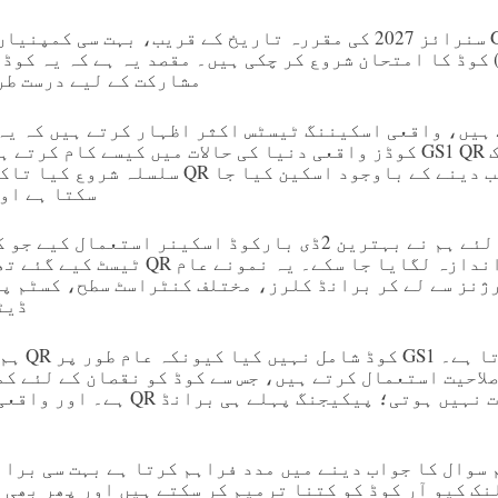
سنرائز 2027 کی مقررہ تاریخ کے قریب، بہت سی کمپنیاں اپنی پ
مشارکت کے لیے درست طر
کوڈز واقعی دنیا کی حالات میں کیسے کام کرتے ہیں۔ اسی لئے ہم نے 
سلسلہ شروع کیا تاکہ دیکھا جا سکے کہ QR کوڈ 
سکتا ہے اور
اسے سمجھنے کے لئے ہم نے بہترین 2ڈی بارکوڈ اسکینر استعم
ٹیسٹ کیے گئے تھے تاکہ ایک سلسلہ QR کوڈ
ژنز سے لے کر برانڈ کلرز، مختلف کنٹراسٹ سطح، کسٹم پ
ڈیٹ
ہم نے لوگو
لاحیت استعمال کرتے ہیں، جس سے کوڈ کو نقصان کے لئے کم
ہے۔ اور واقعی، ایک مصنوعات کا QR لو
 سوال کا جواب دینے میں مدد فراہم کرتا ہے بہت سی بران
یجیٹل لنک کیو آر کوڈ کو کتنا ترمیم کر سکتے ہیں اور پھر بھ