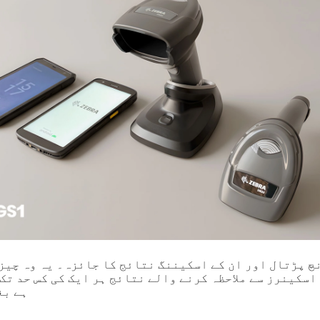
 پڑتال اور ان کے اسکیننگ نتائج کا جائزہ۔ یہ وہ چیز 
اسکینرز سے ملاحظہ کرنے والے نتائج ہر ایک کی کس حد تک
ہے بغ