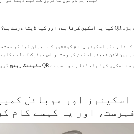
م
کیا یہ اسکین کرتا ہے، اور کیا ڈیٹا درست ہے؟
کرتا ہے کہ اسکینر پانچ کوششوں کے دوران کوڈ کو مستقل
۔ بین لائن نمونہ اسکین کی رفتار اس میٹرک کے لیے کلید
سکیننگ رینج
ڈیوائس کے ساتھ 
فہرست، اور یہ کیسے کام کر