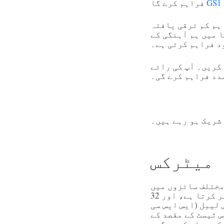
فراہم کرے گا
ہم کم ترقی یافتہ
 میں ہم آہنگی کے
د فراہم کرتی ہے۔
 کریں۔ آپ کی رائے
دد فراہم کرے گی۔
 شریک ہو رہے ہیں۔
میٹرکس
 ہر ایک کو دو مختلف سائزوں میں
ٹیسٹ کیا جائے گا: 15 ملی میٹر، جو معمولی مصنوعات کی پیکیجنگ کو ظاہر کرتا ہے، اور 32
 لیبل (ایس ایس سی
س ٹیسٹ کے مقصد کے
ک جیسا رکھیں گے۔