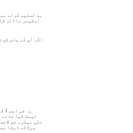
ہم تسلیم کرتے ہیں
اسکینر ماڈلز کا 
اگر آپ کے پاس کوئی
ملی میٹر، جو لاجس
سی) کے ڈیٹا مص