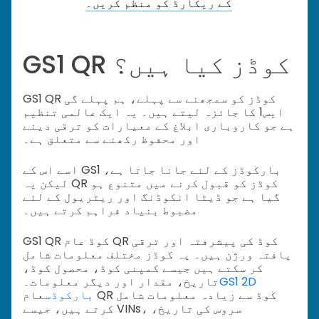
کے ریکارڈ کو منظم کریں۔
GS1 QR کوڈز کیا ہیں؟
GS1 QR کوڈز کو سمجھنے سے پہلے، ہم پہلے گی
ایس1 کا جائزہ لیتے ہیں۔ یہ ایک عالمی تنظیم
ہے جو کاروباری ابلاغ کے معیارات کو ترقی دینے
اور محفوظ رکھنے سے متعلق ہے۔
اسے اس کے GS1 بارکوڈز کے لئے جانا جاتا ہے،
لیکن یہ QR کوڈز کو قبول کرنے میں متنوع ہو
گیا ہے جو ڈیٹا انکوڈنگ اور ریٹریول کے لئے
مضبوط بنیاد فراہم کرتے ہیں۔
GS1 QR کوڈ عام QR کوڈ کی پیشرفتہ اور ترقی
یافتہ ورژن ہیں۔ یہ کوڈز مختلف معلومات شامل
کر سکتے ہیں جیسے کمپنی کوڈ، محصول کوڈ،
GS1 2D
تاریخ، مقدار اور دیگر معلومات۔
بارکوڈس
عام QR کوڈ سے زیادہ معلومات شامل
کرتے ہیں، جیسے VINs، سروس کی تاریخ،