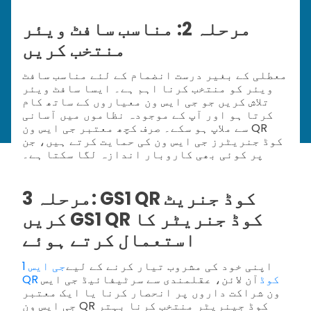
مرحلہ 2: مناسب سافٹ ویئر
منتخب کریں
معطلی کے بغیر درست انضمام کے لئے مناسب سافٹ
ویئر کو منتخب کرنا اہم ہے۔ ایسا سافٹ ویئر
تلاش کریں جو جی ایس ون معیاروں کے ساتھ کام
کرتا ہو اور آپ کے موجودہ نظاموں میں آسانی
سے ملاپ ہو سکے۔ صرف کچھ معتبر جی ایس ون QR
کوڈ جنریٹرز جی ایس ون کی حمایت کرتے ہیں، جن
پر کوئی بھی کاروبار اندازہ لگا سکتا ہے۔
مرحلہ 3: GS1 QR کوڈ جنریٹ
کریں GS1 QR کوڈ جنریٹر کا
استعمال کرتے ہوئے
اپنی خود کی مشروب تیار کرنے کے لیے
جی ایس 1
QR کوڈ
آن لائن، عقلمندی سے سرٹیفائیڈ جی ایس
ون شراکت داروں پر انحصار کرنا یا ایک معتبر
جی ایس ون QR کوڈ جینریٹر منتخب کرنا بہتر