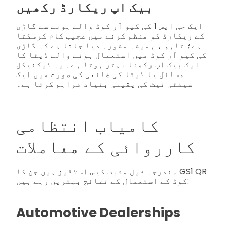
بیک اپ ریکارڈ رکھیں
ایک جی ایس 1 کی کیو آر کوڈ والے ہونے سے گاڑی
کے ریکارڈ کو منظم کرنے میں عجیب کام کرسکتا
ہے؛ تاہم ، ہمیشہ مشورہ دیا جاتا ہے کہ گاڑی
کی کیو آر کوڈ میں استعمال ہونے والے ڈیٹا کا
ایک بیک اپ رکھنا بہتر ہوتا ہے۔ یہ ٹیکنیکل
مسائل یا ڈیٹا کی ضائعی کی صورت میں ایک
سیفٹی نیٹ کی یقینی بنیاد فراہم کرتا ہے۔
کامیاب انتظامی
کارروائی کے معاملات
مندرجہ ذیل مثبت کیس اسٹڈیز ہیں جن کا GS1 QR
کوڈ کے استعمال کے نتائج بہترین رہے ہیں:
Automotive Dealerships