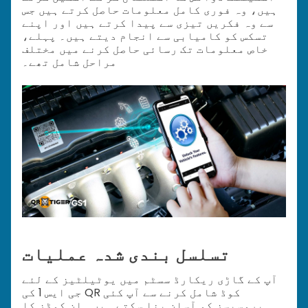
ہیں، وہ فوری کامل معلومات حاصل کرتے ہیں جس
سے وہ فکریں تیزی سے پیدا کرتے ہیں اور اپنے
تسکس کو کامیابی سے انجام دیتے ہیں۔ پہلے،
خاص معلومات تک رسائی حاصل کرنے میں مختلف
مراحل شامل تھے۔
تسلسل بندی شدہ عملیات
آپ کے گاڑی ریکارڈ سسٹم میں یوٹیلٹیز کے لئے
جی ایس 1 کی QR کوڈ شامل کرنے سے آپ کئی
پروسیسز کو آسان بنا سکتے ہیں۔ ان کوڈز کا