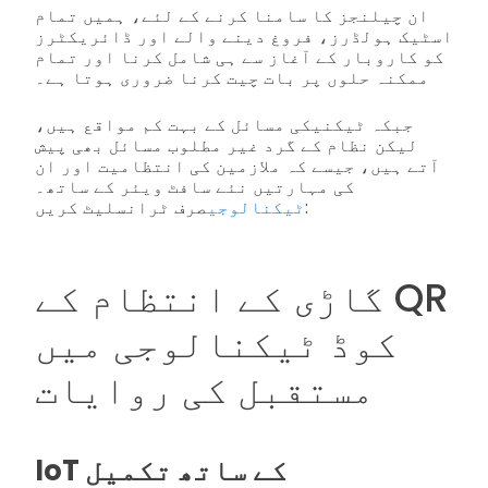
ان چیلنجز کا سامنا کرنے کے لئے، ہمیں تمام
اسٹیک ہولڈرز، فروغ دینے والے اور ڈائریکٹرز
کو کاروبار کے آغاز سے ہی شامل کرنا اور تمام
ممکنہ حلوں پر بات چیت کرنا ضروری ہوتا ہے۔
جبکہ ٹیکنیکی مسائل کے بہت کم مواقع ہیں،
لیکن نظام کے گرد غیر مطلوب مسائل بھی پیش
آتے ہیں، جیسے کہ ملازمین کی انتظامیت اور ان
کی مہارتیں نئے سافٹ ویئر کے ساتھ۔
صرف ٹرانسلیٹ کریں:
ٹیکنالوجی
گاڑی کے انتظام کے QR
کوڈ ٹیکنالوجی میں
مستقبل کی روایات
IoT کے ساتھ تکمیل