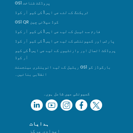
GS1 پروڈکٹ شناخت
ٹریکنگ کے لئے جی ایس 1 کی کیو آر کوڈ
GS1 QR کوڈ سپلائی چین
فارم سے ٹیبل کے لیے جی ایس 1 کی کیو آر کوڈ
پارٹس اور کمپوننٹس کے لیے جی ایس 1 کی کیو آر کوڈ
پروڈکٹ اتصال اور وارنٹیوں کے لیے جی ایس 1 کی کیو
آر کوڈ
ریٹیل کے لیے انوینٹری مینجمنٹ GS1 بارکوڈز کو
انقلابی بنائیں۔
کمیونٹی میں شامل ہوں۔
ہدایات
امدادی مرکز