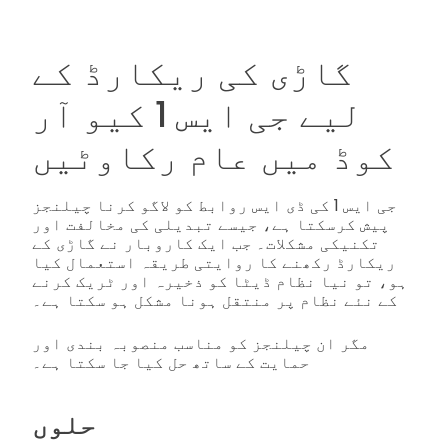
گاڑی کی ریکارڈ کے
لیے جی ایس 1 کیو آر
کوڈ میں عام رکاوٹیں
جی ایس 1 کی ڈی ایس روابط کو لاگو کرنا چیلنجز
پیش کرسکتا ہے، جیسے تبدیلی کی مخالفت اور
تکنیکی مشکلات۔ جب ایک کاروبار نے گاڑی کے
ریکارڈ رکھنے کا روایتی طریقہ استعمال کیا
ہو، تو نیا نظام ڈیٹا کو ذخیرہ اور ٹریک کرنے
کے نئے نظام پر منتقل ہونا مشکل ہو سکتا ہے۔
مگر ان چیلنجز کو مناسب منصوبہ بندی اور
حمایت کے ساتھ حل کیا جا سکتا ہے۔
حلوں