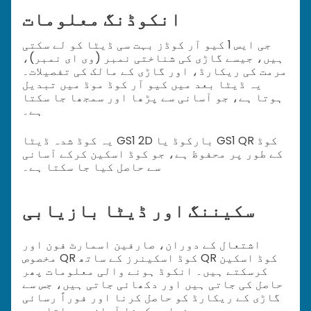
انکوڈنگ معلومات
جی ایس 1 کیو آر کوڈز بہت سی ڈیٹا کو لے سکتی
ہیں، جیسے گاڑی کی شناختی نمبر (وی ای نمبر)،
مرمت کی ریکارڈ، اور گاڑی کے مالک کی تفصیلات۔
یہ ڈیٹا بعد میں کیو آر کوڈ موڈ میں تبدیل
ہوتا ہے، جو آسانی سے پڑھا اور سمجھا جا سکتا
ہے۔
یہ کوڈ شدہ ڈیٹا GS1 2D بارکوڈ یا GS1 QR کوڈ
کے طور پر محفوظ ہے، جو کوڈ اسکین کرکے آسانی
سے حاصل کیا جا سکتا ہے۔
سکیننگ اور ڈیٹا بازیابی
اشتعال کے دوران، صارفین اسمارٹ فون اور
مخصوص QR کوڈ اسکینرز کے ساتھ QR کوڈ اسکین
کرسکتے ہیں۔ انکوڈ ہونے والی معلومات پھر
حاصل کی جاتی ہیں اور دکھائی جاتی ہیں، جس سے
گاڑی کے ریکارڈ کو حاصل کرنا اور فوراً رسائی
فراہم کرنا آسان ہو جاتا ہے۔