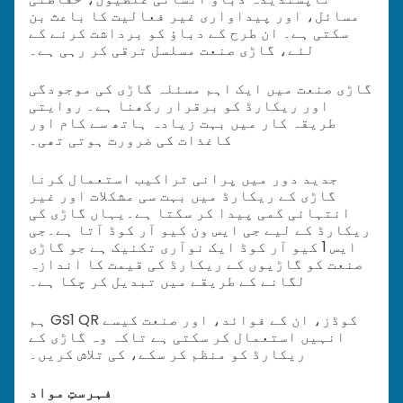
مسائل، اور پیداواری غیر فعالیت کا باعث بن
سکتی ہے۔ ان طرح کے دباؤ کو برداشت کرنے کے
لئے، گاڑی صنعت مسلسل ترقی کر رہی ہے۔
گاڑی صنعت میں ایک اہم مسئلہ گاڑی کی موجودگی
اور ریکارڈ کو برقرار رکھنا ہے۔ روایتی
طریقہ کار میں بہت زیادہ ہاتھ سے کام اور
کاغذات کی ضرورت ہوتی تھی۔
جدید دور میں پرانی تراکیب استعمال کرنا
گاڑی کے ریکارڈ میں بہت سی مشکلات اور غیر
انتہائی کمی پیدا کر سکتا ہے۔
یہاں گاڑی کی
ریکارڈ کے لیے جی ایس ون کیو آر کوڈ آتا ہے۔
جی
ایس 1 کیو آر کوڈ ایک نوآری تکنیک ہے جو گاڑی
صنعت کو گاڑیوں کے ریکارڈ کی قیمت کا اندازہ
لگانے کے طریقے میں تبدیل کر چکا ہے۔
ہم GS1 QR کوڈز، ان کے فوائد، اور صنعت کیسے
انہیں استعمال کر سکتی ہے تاکہ وہ گاڑی کے
ریکارڈ کو منظم کر سکے، کی تلاش کریں۔
فہرستِ مواد