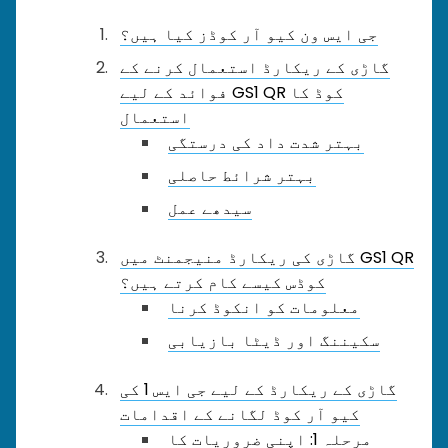
جی ایس ون کیو آر کوڈز کیا ہیں؟
گاڑی کے ریکارڈ استعمال کرنے کے
فوائد کے لیے GS1 QR کوڈ کا
استعمال
بہتر شدت داد کی درستگی
بہتر شرائط حاصلی
سیدھے عمل
گاڑی کی ریکارڈ منیجمنٹ میں GS1 QR
کوڈس کیسے کام کرتے ہیں؟
معلومات کو انکوڈ کرنا
سکیننگ اور ڈیٹا بازیابی
گاڑی کے ریکارڈ کے لیے جی ایس 1 کی
کیو آر کوڈ لگانے کے اقدامات
مرحلہ 1: اپنی ضروریات کا