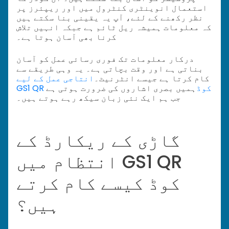
استعمال انوینٹری کنٹرول میں اور ریپئرز پر
نظر رکھنے کے لئے، آپ یہ یقینی بنا سکتے ہیں
کہ معلومات ہمیشہ ریل ٹائم ہے جبکہ انہیں تلاش
کرنا بھی آسان ہوتا ہے۔
درکار معلومات تک فوری رسائی عمل کو آسان
بناتی ہے اور وقت بچاتی ہے۔ یہ وہی طریقے سے
کام کرتا ہے جیسے انٹرنیٹ۔
انتاجی عمل کے لیے
GS1 QR کوڈ
ہمیں بصری اشاروں کی ضرورت ہوتی ہے
جب ہم ایک نئی زبان سیکھ رہے ہوتے ہیں۔
گاڑی کے ریکارڈ کے
انتظام میں GS1 QR
کوڈ کیسے کام کرتے
ہیں؟