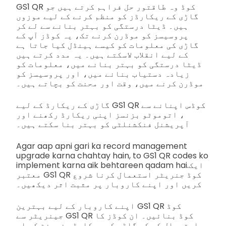
GS1 QR کوڈ وہ طاقتور حل فراہم کرتے ہیں جو
گاڑی کے ریکارڈز کو منظم کرنے کے لیے موزوں
ہیں۔ ڈیٹا درستگی کو بہتر بنانے سے لے کر
پروسیسز کو موڈرن کرنے تک، یہ کوڈز آپ کے
گاڑی کی معلومات کو کیسے ہینڈل کیا جاتا ہے
کے لیے انقلاب لاسکتے ہیں۔ یہ مدد کرتے ہیں
ڈیٹا درستگی کو بہتر بنانے میں، معلومات کو
زیادہ دستیاب بنانے میں، اور پروسیسز کو
موڈرن کرنے میں، وقت اور محنت کو بچاتے ہیں۔
گاڑی کے ریکارڈ کے لیے GS1 QR کوڈس اپنانے سے
، اتوموٹو بزنسز اپنی ریکارڈ رکھنے اور
آپریشنل فنکشنلٹی کو بہتر بنا سکتے ہیں۔
Agar aap apni gari ka record management
upgrade karna chahtay hain, to GS1 QR codes ko
ایک
implement karna aik behtareen qadam hai.
معتبر GS1 QR کوڈ جنریٹر استعمال کرنا شروع
کریں اور اپنے کاروبار پر مثبت اثر دیکھیں۔
اپنے کاروبار کے لیے بہترین GS1 QR کوڈ
جینریٹر سے GS1 QR کوڈ بنائیں۔ ان کوڈز کا
استعمال کر کے گاڑی کی ریکارڈ منجمنٹ کو اپ