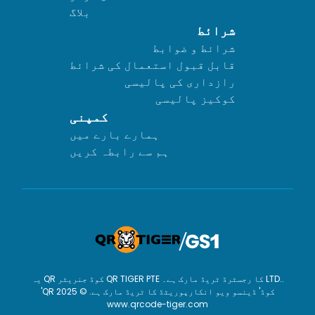
بلاگ
شرائط
شرائط و ضوابط
قابل قبول استعمال کی شرائط
رازداری کی پالیسی
کوکیز پالیسی
کمپنی
ہمارے بارے میں
ہم سے رابطہ کریں
یہ QR کوڈ جنریٹر QR TIGER PTE کا رجسٹرڈ ٹریڈ مارک ہے۔ LTD..
'QR کوڈ' ڈینسو ویو انکارپوریٹڈ کا ٹریڈ مارک ہے. © 2025
www.qrcode-tiger.com