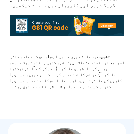
گریڈ کریں اور کاروبار میں منفعت دیکھیں۔
تنبیہ:
ہم مانتے ہیں کہ جی ایس 1، اس کے مواد، ذاتی
اشیاء، اور تمام متعلقہ پیٹنٹس، کاپی رائٹ، ٹریڈ مارک،
اور دیگر دانشوری مالکیت (جمع کر کے "انٹیلیکٹوا
مالکیت") جو اس کا استعمال کرنے کے لیے ہیں، جی ایس 1
گلوبل کی مالکیت ہیں، اور ہمارا اس کا استعمال جی ایس 1
گلوبل کی جانب سے فراہم شدہ شرائط کے مطابق ہوگا۔