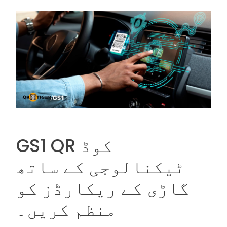
GS1 QR کوڈ
ٹیکنالوجی کے ساتھ
گاڑی کے ریکارڈز کو
منظم کریں۔