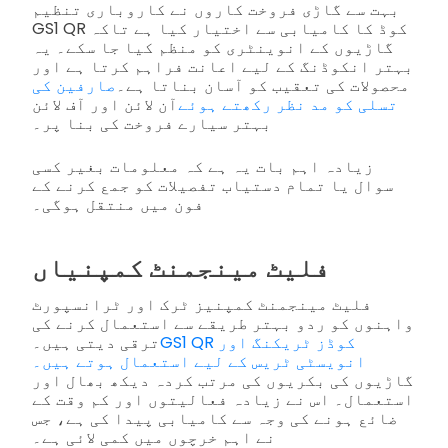
بہت سے گاڑی فروخت کاروں نے کاروباری تنظیم
GS1 QR کوڈ کا کامیابی سے اختیار کیا ہے تاکہ
گاڑیوں کے انوینٹری کو منظم کیا جا سکے۔ یہ
بہتر انکوڈنگ کے لیے اعانت فراہم کرتا ہے اور
محصولات کی تعقیب کو آسان بناتا ہے۔
صارفین کی
تسلی کو مد نظر رکھتے ہوئے
آن لائن اور آف لائن
بہتر سیارے فروخت کی بنا پر۔
زیادہ اہم بات یہ ہے کہ معلومات بغیر کسی
سوال یا تمام دستیاب تفصیلات کو جمع کرنے کے
فون میں منتقل ہوگی۔
فلیٹ مینجمنٹ کمپنیاں
فلیٹ مینجمنٹ کمپنیز ٹرک اور ٹرانسپورٹ
واہنوں کو ردو بہتر طریقے سے استعمال کرنے کی
GS1 QR کوڈز ٹریکنگ اور
ترقی دیتی ہیں۔
انویسٹی ٹریس کے لیے استعمال ہوتے ہیں۔
گاڑیوں کی بکریوں کی مرتب کردہ دیکھ بھال اور
استعمال۔ اس نے زیادہ فعالیتوں اور کم وقت کے
ضائع ہونے کی وجہ سے کامیابی پیدا کی ہے، جس
نے اہم خرچوں میں کمی لائی ہے۔