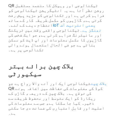
QR ٹیکنالوجی اور وہیکل کا منجمد مستقبل
روشن نظر آتا ہے. یہ انٹیگریشن ٹیکنالوجی کو
فراہم کرتی ہے اور ٹکنالوجی کو مزید پیش رفت
کرتی ہے، گاڑیوں کو مکمل طریقہ کار کے ساتھ
IoT یعنی انٹرنیٹ آف
انتظام دینے کے لئے۔
تھنگز ہے۔
ٹیکنالوجی واقعی وقت میں ٹریکنگ
اور مانیٹرنگ فراہم کرتی ہے، جو ایک شخص کی
گاڑیوں کا مکمل معلومات اور اپ ڈیٹ کو ممکن
بناتی ہے جو فی الحال استعمال ہونے والی
تکنالوجی پر ہے۔
بلاک چین برائے بہتر
سیکیورٹی
بلاک چین
ٹیکنالوجی ایک اور آنے والا رواج ہے جو
QR کوڈ کی معلومات کی حفاظت میں اضافہ ہونے
کی توقع ہے۔ بلاک چین کے ذریعہ، گاڑی کے
ریکارڈ کو ایک متوسط اور محفوظ طریقے سے
ذخیرہ کیا جا سکتا ہے، جس سے معلومات کی
اصلیت اور قابل اعتباری کی ضمانت دی جا سکتی
ہے۔