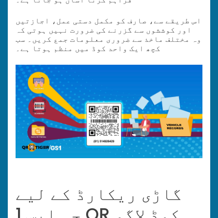
اس طریقے سے، صارف کو مکمل دستی عمل، اجازتیں
اور کوششوں سے گزرنے کی ضرورت نہیں ہوتی کہ
وہ مختلف ماخذ سے ضروری معلومات جمع کریں۔ سب
کچھ ایک واحد کوڈ میں منظم ہوتا ہے۔
گاڑی ریکارڈ کے لیے
جی ایس 1 QR کوڈ لاگو