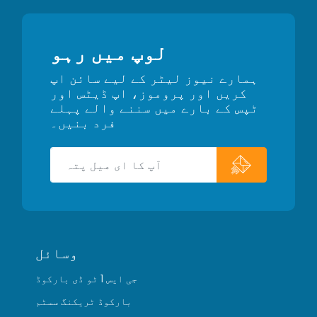
لوپ میں رہو
ہمارے نیوز لیٹر کے لیے سائن اپ
کریں اور پروموز، اپ ڈیٹس اور
ٹپس کے بارے میں سننے والے پہلے
فرد بنیں۔
وسائل
جی ایس 1 ٹو ڈی بارکوڈ
بارکوڈ ٹریکنگ سسٹم