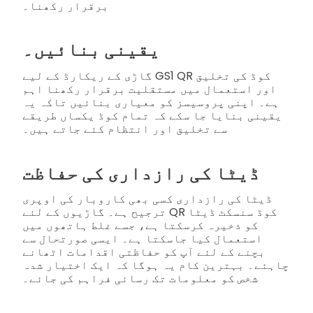
برقرار رکھنا۔
یقینی بنائیں۔
گاڑی کے ریکارڈ کے لیے GS1 QR کوڈ کی تخلیق
اور استعمال میں مستقلیت برقرار رکھنا اہم
ہے۔ اپنی پروسیسز کو معیاری بنائیں تاکہ یہ
یقینی بنایا جا سکے کہ تمام کوڈ یکساں طریقے
سے تخلیق اور انتظام کئے جاتے ہیں۔
ڈیٹا کی رازداری کی حفاظت
ڈیٹا کی رازداری کسی بھی کاروبار کی اوپری
ترجیح ہے۔ گاڑیوں کے لئے QR کوڈ سنسکٹ ڈیٹا
کو ذخیرہ کرسکتا ہے، جسے غلط ہاتھوں میں
استعمال کیا جاسکتا ہے۔ ایسی صورتحال سے
بچنے کے لئے آپ کو حفاظتی اقدامات اٹھانے
چاہئے۔ بہترین کام یہ ہوگا کہ ایک اختیار شدہ
شخص کو معلومات تک رسائی فراہم کی جائے۔