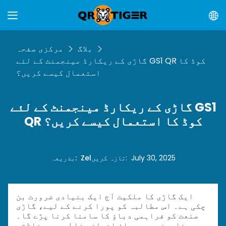
بلاگ
مرکزی صفحہ
گاڑی کے ریکارڈ مینجمنٹ کے لئے GS1 QR کوڈ کا
استعمال کیسے کریں؟
گاڑی کے ریکارڈ مینجمنٹ کے لئے GS1
QR کوڈ کا استعمال کیسے کریں؟
July 30, 2025
:
تازہ کریں
Zel
:
بذریعہ
ایک گاڑی کا ملکیت آج ایک بنیادی ضرورت بن
چکی ہے۔ اس مطالبہ کو پورا کرنے کے لیے، گاڑی
صنعت کو فراہمی دباؤ کا سامنا کرنا پڑے گا۔
ناپسندیدہ دباؤ انسانی غلطیوں، حفاظتی