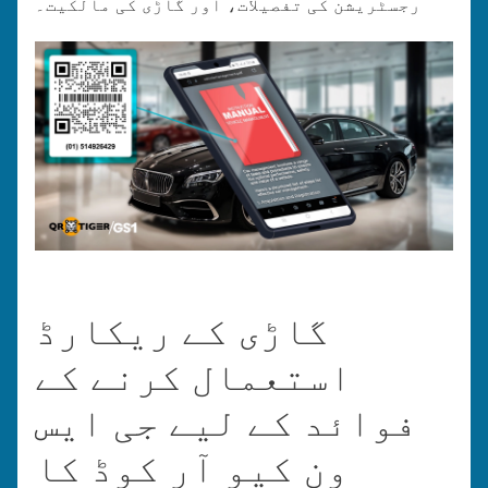
رجسٹریشن کی تفصیلات، اور گاڑی کی مالکیت۔
گاڑی کے ریکارڈ
استعمال کرنے کے
فوائد کے لیے جی ایس
ون کیو آر کوڈ کا