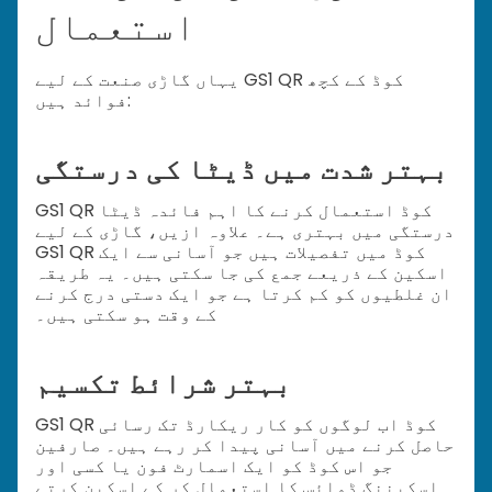
استعمال
یہاں گاڑی صنعت کے لیے GS1 QR کوڈ کے کچھ
فوائد ہیں:
بہتر شدت میں ڈیٹا کی درستگی
GS1 QR کوڈ استعمال کرنے کا اہم فائدہ ڈیٹا
درستگی میں بہتری ہے۔ علاوہ ازیں، گاڑی کے لیے
GS1 QR کوڈ میں تفصیلات ہیں جو آسانی سے ایک
اسکین کے ذریعے جمع کی جا سکتی ہیں۔ یہ طریقہ
ان غلطیوں کو کم کرتا ہے جو ایک دستی درج کرنے
کے وقت ہو سکتی ہیں۔
بہتر شرائط تکسیم
GS1 QR کوڈ اب لوگوں کو کار ریکارڈ تک رسائی
حاصل کرنے میں آسانی پیدا کر رہے ہیں۔ صارفین
جو اس کوڈ کو ایک اسمارٹ فون یا کسی اور
اسکیننگ ڈوائس کا استعمال کر کے اسکین کرتے