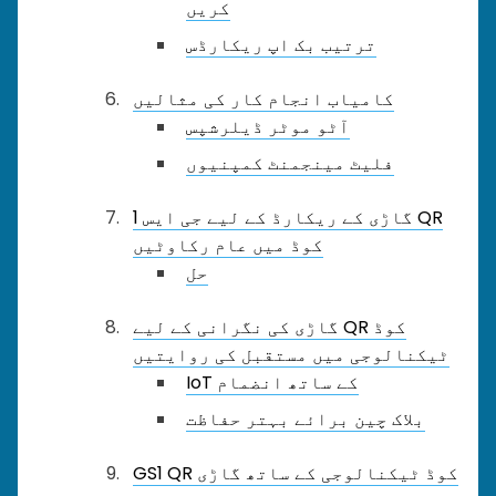
کریں
ترتیب بک اپ ریکارڈس
کامیاب انجام کار کی مثالیں
آٹو موٹر ڈیلرشپس
فلیٹ مینجمنٹ کمپنیوں
گاڑی کے ریکارڈ کے لیے جی ایس 1 QR
کوڈ میں عام رکاوٹیں
حل
گاڑی کی نگرانی کے لیے QR کوڈ
ٹیکنالوجی میں مستقبل کی روایتیں
IoT کے ساتھ انضمام
بلاک چین برائے بہتر حفاظت
GS1 QR کوڈ ٹیکنالوجی کے ساتھ گاڑی