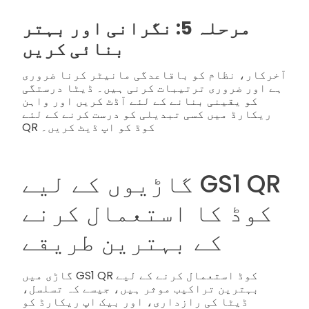
مرحلہ 5: نگرانی اور بہتر
بنائی کریں
آخرکار، نظام کو باقاعدگی مانیٹر کرنا ضروری
ہے اور ضروری ترتیبات کرنی ہیں۔ ڈیٹا درستگی
کو یقینی بنانے کے لئے آڈٹ کریں اور واہن
ریکارڈ میں کسی تبدیلی کو درست کرنے کے لئے
QR کوڈ کو اپ ڈیٹ کریں۔
گاڑیوں کے لیے GS1 QR
کوڈ کا استعمال کرنے
کے بہترین طریقے
گاڑی میں GS1 QR کوڈ استعمال کرنے کے لیے
بہترین تراکیب موثر ہیں، جیسے کہ تسلسل،
ڈیٹا کی رازداری، اور بیک اپ ریکارڈ کو