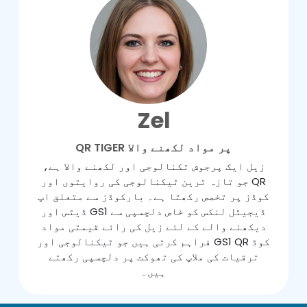
Zel
QR TIGER پر مواد لکھنے والا
زیل ایک پرجوش تکنالوجی اور لکھنے والا ہے،
جو تازہ ترین ٹیکنالوجی کی روایتوں اور QR
کوڈز پر تخصص رکھتا ہے۔ بارکوڈز سے متعلق اپ
ڈیٹس اور GS1 ڈیجیٹل لنکس کو خاص دلچسپی سے
دیکھنے والے کے لئے زیل کی رائے قیمتی مواد
فراہم کرتی ہیں جو ٹیکنالوجی اور GS1 QR کوڈ
ترقیات کی ملاپ کی تھوکت پر دلچسپی رکھتے
ہیں۔