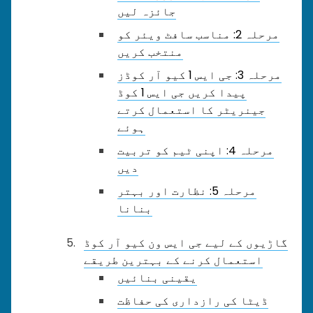
جائزہ لیں
مرحلہ 2: مناسب سافٹ ویئر کو
منتخب کریں
مرحلہ 3: جی ایس 1 کیو آر کوڈز
پیدا کریں جی ایس 1 کوڈ
جینریٹر کا استعمال کرتے
ہوئے
مرحلہ 4: اپنی ٹیم کو تربیت
دیں
مرحلہ 5: نظارت اور بہتر
بنانا
گاڑیوں کے لیے جی ایس ون کیو آر کوڈ
استعمال کرنے کے بہترین طریقے
یقینی بنائیں
ڈیٹا کی رازداری کی حفاظت