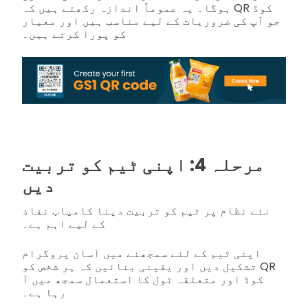
ہوگا۔ یہ عموماً اندازہ رکھتے ہیں کہ QR کوڈ
جو آپ کی ضروریات کے لیے مناسب ہیں اور معیار
کو پورا کرتے ہیں۔
مرحلہ 4: اپنی ٹیم کو تربیت
دیں
نئے نظام پر ٹیم کو تربیت دینا کامیاب نفاذ
کے لیے اہم ہے۔
اپنی ٹیم کے لئے سمجھنے میں آسان پروگرام
تشکیل دیں اور یقینی بنائیں کہ ہر شخص کو QR
کوڈ اور متعلقہ ٹول کا استعمال سمجھ میں آ
رہا ہے۔