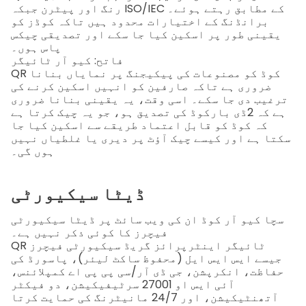
رنگ اور پیٹرن جبکہ ISO/IEC کے مطابق رہتے ہوئے۔
برانڈنگ کے اختیارات محدود ہیں تاکہ کوڈز کو
یقینی طور پر اسکین کیا جا سکے اور تصدیقی چیکس
پاس ہوں۔
فاتح: کیو آر ٹائیگر
QR کوڈ کو مصنوعات کی پیکیجنگ پر نمایاں بنانا
ضروری ہے تاکہ صارفین کو انہیں اسکین کرنے کی
ترغیب دی جا سکے۔ اسی وقت، یہ یقینی بنانا ضروری
ہے کہ 2ڈی بارکوڈ کی تصدیق ہو، جو یہ چیک کرتا ہے
کہ کوڈ کو قابل اعتماد طریقے سے اسکین کیا جا
سکتا ہے اور کیسے چیک آؤٹ پر دیری یا غلطیاں نہیں
ہوں گی۔
ڈیٹا سیکیورٹی
سچا کیو آر کوڈ
ان کی ویب سائٹ پر ڈیٹا سیکیورٹی
فیچرز کا کوئی ذکر نہیں ہے۔
QR ٹائیگر
اینٹرپرائز گریڈ سیکیورٹی فیچرز
جیسے ایس ایس ایل (محفوظ ساکٹ لیئر)، پاسورڈ کی
حفاظت، انکرپشن، جی ڈی آر/سی پی پی اے کمپلائنس،
آئی ایس او 27001 سرٹیفیکیشن، دو فیکٹر
آتھنٹیکیشن، اور 24/7 مانیٹرنگ کی حمایت کرتا