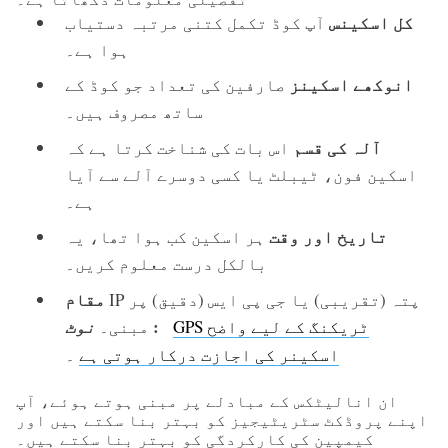
کل اسکینس
آپ کوڈ تکمل کتنی مرتبہ دستیاب
ہوا ہے۔
انوکھے اسکینز
صارفین کی تعداد جو کوڈ کے
ساتھ مصروف ہیں۔
آلہ کی قسم
اس بات کی شناخت کرتا ہے کہ
اسکین فون، ٹیبلٹ یا کسی دوسرے آلے سے آیا
ہے۔
تاریخ اور وقت
ہر اسکین کب ہوا تھا، یہ
بالکل درست معلوم کریں۔
مقام
IP پتہ (تقریبی) یا جی پی ایس (دقیق) پر
:
GPS ٹریکنگ کے لیے واضح
نوٹ
مبنی۔
اسکینر کی اجازت درکار ہوتی ہے
۔
ان انالیٹکس کے مبادلے پر مبنی ہوتے ہوئے، آپ
اپنے پروڈکٹ سٹریٹیجیز کو بہتر بنا سکتے ہیں اور
کیمپین کی کارکردگی کو بہتر بنا سکتے ہیں۔