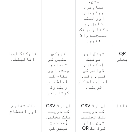
متن،
تصاویر،
ویڈیوز،
اور لنکس
شامل ہو
سکتا ہے، تک
پہنچنے والا
نتیجہ
QR
ٹوٹل اور
ٹریکس
ٹریکنگ اور
بغلی
یونیک
اسکین کو
انالیٹکس
اسکینز،
تعداد،
ڈوائس کی
وقت، اور
قسم، وقت،
مقام کے
اور مقام کے
لحاظ سے
ٹریکس۔
ریکارڈ
کرتا ہے۔
تانا
CSV اپلوڈ
CSV اپلوڈ
بلک تخلیق
کے ذریعے
کے ذریعے
اور انتظام
بلک تخلیق.
بلک تخلیق
تین ہزار
(حد درج
QR کوڈ تک
نہیں کی