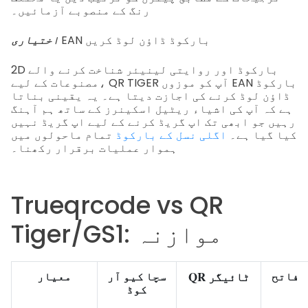
رنگ کے منصوبے آزمائیں۔
EAN بارکوڈ ڈاؤن لوڈ کریں
اختیاری
2D بارکوڈ اور روایتی لینیئر شناخت کرنے والے
مصنوعات کے لیے، QR TIGER آپ کو موزوں EAN بارکوڈ
ڈاؤن لوڈ کرنے کی اجازت دیتا ہے۔ یہ یقینی بناتا
ہے کہ آپ کی اشیاء ریٹیل اسکینرز کے ساتھ ہم آہنگ
رہیں جو ابھی تک اپ گریڈ کرنے کے لیے اپ گریڈ نہیں
کیا گیا ہے۔
اگلی نسل کے بارکوڈ
تمام ماحولوں میں
ہموار عملیات برقرار رکھنا۔
Trueqrcode vs QR
Tiger/GS1: موازنہ
QR ٹائیگر
فاتح
سچا کیو آر
معیار
کوڈ