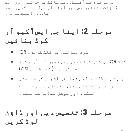
ٹریو کوڈ کی آفیشل ویب سائٹ پر جائیں اور ایک
اکاؤنٹ بنائیں جس میں اپنا ای میل درج کریں اور
پاس ورڈ سیٹ کریں۔
مرحلہ 2: اپنا جی ایس 1 کیو آر
کوڈ بنائیں
'QR کوڈ بنائیں' پر کلک کریں۔
آپ کئی کوڈ قسمیں دیکھیں گے۔ 'بارکوڈ QR کوڈ
(GS1 کے مطابق)' منتخب کریں۔
ان پٹ پروڈکٹ
عالمی تجارتی اشیاء کی شناختی
شمار
مصنوعات کا ہیڈر، تفصیل، مصنوعات کے
لنکس، اور سوشل میڈیا کے لنکس۔
مرحلہ 3: تخصیص دیں اور ڈاؤن
لوڈ کریں