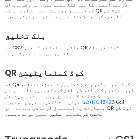
ذریعے اسکین کا پتہ لگا سکتے ہیں۔ یہ وجوہات آپ
کو کیمپین کو بہتر بنانے اور آپ کے QR کوڈ کی
کارکردگی کو بڑھانے میں مدد فراہم کرتی ہیں۔
بلک تخلیق
یہ CSV فائل اپ لوڈ کر کے کئی QR کوڈز کی بلک
تخلیق کی اجازت دیتا ہے۔
QR کوڈ کسٹمايٹیشن
آپ QR کوڈز کو لوگو، رنگ، شکلیں، فریمز، نمونے،
اور آنکھوں کے ساتھ ڈیزائن کرسکتے ہیں تاکہ ان کی
برانڈ شناخت کے مطابق ہوں۔ بہت سی ویژوئل
GS1
ISO/IEC 15426
ترتیبات کامیاب نہیں ہوتیں۔
معیارات یا استعمال کرنے کی بجائے، جو QR کوڈ کو
صحیح طریقے سے اسکین نہیں ہونے دیتے۔