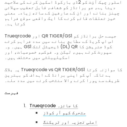
اسٹور چیک آؤٹ کو 2ڈی بارکوڈ اسکین کرنے کی صلاحیت
دینا ہے، جو برانڈز کو شفاف، قابل تعقیب سپلائی
چینز بنانے اور ان کے صارفین کے ساتھ زیادہ معنی
خیز تعلقات قائم کرنے کا ایک واقعی موقع فراہم
کرتا ہے۔
Trueqrcode اور QR TIGER/GS1 جیسے حل برانڈز کو
اس اپ گریڈ کے مطابق بنانے میں مدد فراہم کرتے
ہیں۔ وہ GS1 ڈیجیٹل لنک (DL) QR کوڈ جنریشن کا
سپورٹ کرتے ہیں، لیکن وہ فوکس، خصوصیات، اور
اسکیلیبلٹی میں مختلف ہیں۔
یہ بلاگ Trueqrcode vs QR TIGER/GS1 کا موازنہ کرتا
ہے تاکہ آپ کو اپنی برانڈ کے اہداف کو بہترین
طریقے سے پورا کرنے والا منتخب کرنے میں مدد ملے۔
فہرست
Trueqrcode کا جائزہ
متحرک کیو آر کوڈز
اعلی تجزیہ اور ٹریکنگ