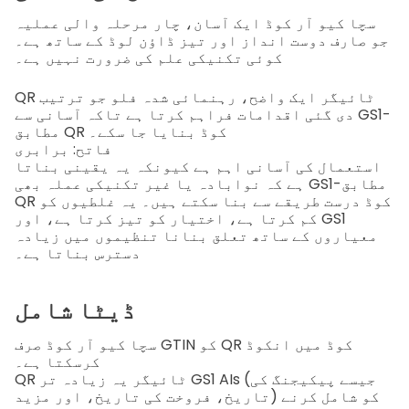
سچا کیو آر کوڈ
ایک آسان، چار مرحلہ والی عملیہ
جو صارف دوست انداز اور تیز ڈاؤن لوڈ کے ساتھ ہے۔
کوئی تکنیکی علم کی ضرورت نہیں ہے۔
QR ٹائیگر
ایک واضح، رہنمائی شدہ فلو جو ترتیب
دی گئی اقدامات فراہم کرتا ہے تاکہ آسانی سے GS1-
مطابق QR کوڈ بنایا جا سکے۔
فاتح: برابری
استعمال کی آسانی اہم ہے کیونکہ یہ یقینی بناتا
ہے کہ نوابادہ یا غیر تکنیکی عملہ بھی GS1-مطابق
QR کوڈ درست طریقے سے بنا سکتے ہیں۔ یہ غلطیوں کو
کم کرتا ہے، اختیار کو تیز کرتا ہے، اور GS1
معیاروں کے ساتھ تعلق بنانا تنظیموں میں زیادہ
دسترس بناتا ہے۔
ڈیٹا شامل
سچا کیو آر کوڈ
صرف GTIN کو QR کوڈ میں انکوڈ
کرسکتا ہے۔
QR ٹائیگر
یہ زیادہ تر GS1 AIs (جیسے پیکیجنگ کی
تاریخ، فروخت کی تاریخ، اور مزید) کو شامل کرنے