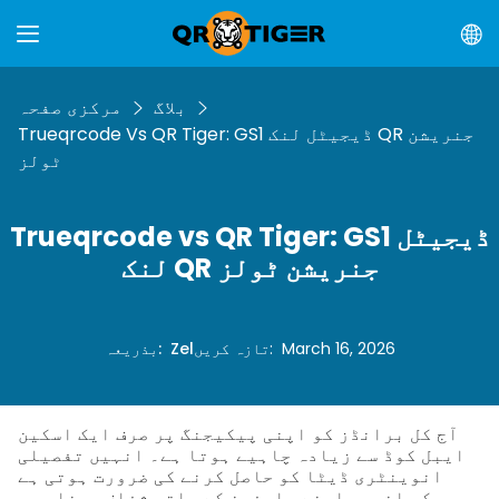
بلاگ
مرکزی صفحہ
Trueqrcode Vs QR Tiger: GS1 ڈیجیٹل لنک QR جنریشن
ٹولز
Trueqrcode vs QR Tiger: GS1 ڈیجیٹل
لنک QR جنریشن ٹولز
March 16, 2026
:
تازہ کریں
Zel
:
بذریعہ
آج کل برانڈز کو اپنی پیکیجنگ پر صرف ایک اسکین
ایبل کوڈ سے زیادہ چاہیے ہوتا ہے۔ انہیں تفصیلی
انوینٹری ڈیٹا کو حاصل کرنے کی ضرورت ہوتی ہے
جبکہ انہیں اپنے صارفین کے ساتھ شفاف ہونا بھی