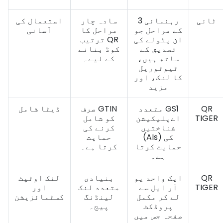
ٹائی
3 رہنمائی
سادہ چار
استعمال کی
کے مراحل جو
مراحل کا
آسانی
ان پٹولے کی
ترتیب QR
تصدیق کے
کوڈ بنانے
ساتھ ہیں،
کے لیے۔
ٹیوٹوریل
کا لنک، اور
مزید
QR
متعدد GS1
صرف GTIN
ڈیٹا شامل
TIGER
اےپلیکیشن
کو شامل
شناختیں
کرنے کی
(AIs) کی
حمایت
حمایت کرتا
کرتا ہے۔
ہے۔
QR
ایک واحد یو
بنیادی
لنک اوٹپٹ
TIGER
آر ایل سے
متعدد لنک
اور
لے کر مکمل
لینڈنگ
کسٹمائزیشن
پروڈکٹ
پیج۔
صفحہ جس میں