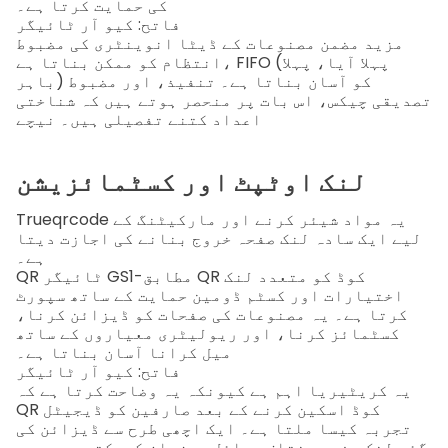
کی حمایت کرتا ہے۔
فاتح: کیو آر ٹائیگر
مزید مضمن مصنوعات کے ڈیٹا انوینٹری کی مضبوط
انتظام کو ممکن بناتا ہے، FIFO (پہلا آیا، پہلا
باہر) کو آسان بناتا ہے۔
تنفيذ، اور مضبوط
تصدیقی چیکس، اس بات پر منحصر ہوتے ہیں کہ شناختی
اعداد کتنے تفصیلی ہیں۔
نیچے
لنک اوٹپٹ اور کسٹمائزیشن
یہ مواد شیئر کرنے اور مارکیٹنگ کے
Trueqrcode
لیے ایک سادہ لنک صفحہ خروج بنانے کی اجازت دیتا
ہے۔
GS1-مطابق QR کوڈ کو متعدد لنک
QR ٹائیگر
اختیارات اور کسٹم ڈومین حمایت کے ساتھ سپورٹ
کرتا ہے۔ یہ مصنوعات کی صفحات کو ڈیزائن کرنا،
کسٹمائز کرنا، اور ریولیٹری معیاروں کے ساتھ
میل کرانا آسان بناتا ہے۔
فاتح: کیو آر ٹائیگر
یہ کریٹیریا اہم ہے کیونکہ یہ وضاحت کرتا ہے کہ
QR کوڈ اسکین کرنے کے بعد صارفین کو ڈیجیٹل
تجربہ کیسا ملتا ہے۔ ایک اچھی طرح سے ڈیزائن کی
گئی لنک صفحہ مختلف وسائل میزبان کرسکتی ہے جیسے