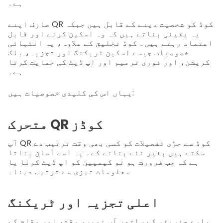
ہے۔
صارف اپنے QR کوڈ کو شخصیت دینے کے قابل ہیں جبکہ
یہ یقینی بناتے ہیں کہ وہ اسکین کرنے اور قابل
اعتماد رہتے ہیں۔ کوڈ تخلیق کے علاوہ، یہ انتہائی
خصوصیات جیسے اسکین ٹریکنگ اور تجزیہ، بلک
کریشن، اور فوری ترمیم اور اپ ڈیٹ کی حمایت کرتا
ہے۔
یہاں اس کی کلیدی خصوصیات ہیں:
متحرک QR کوڈز
آپ QR کوڈ سے جڑی تفصیلات کو کسی بھی وقت ترتیب دے
سکتے ہیں بغیر نئے بنانے کے۔ یہ اسے آسان بناتا
ہے کہ جب ضرورت ہو تو کیمپین کو اپ ڈیٹ کرنا یا
معلومات تیزی سے ترتیب دینا۔
اعلی تجزیہ اور ٹریکنگ
ہمارے جنریٹر کے ساتھ، آپ نمبر، وقت، اور مقام کے