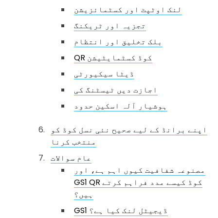
لنک اوٹپٹ اور کسٹمائزیشن
تجزیہ اور ٹریکنگ
بلک تخلیق اور انتظام
QR کوڈ کسٹمايٹیشن
ڈیٹا سیکیورٹی
اجازت دیں ٹیسٹنگ کی
ہوشیار آلہ اسکین حدود
اپنے برانڈ کے لیے صحیح نئی نسل کوڈ کو
منتخب کرنا
عام سوالات
مصنوعہ شفافیت کیوں اہم ہے، اور
GS1 QR کوڈ کیسے مدد فراہم کرتے
ہیں؟
GS1 ڈیجیٹل لنک کیا ہے؟