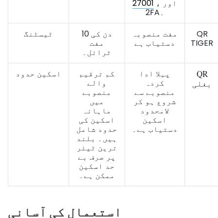
، اور
27001
2FA۔
QR
مفت منصوبہ
10 دن کی
ٹیسٹنگ
TIGER
دستیاب ہے
مفت
ٹرائل۔
QR
پہلا ادا
کم ترقیم
اسکین حدود
کردہ
والے
بغلی
منصوبے سے
منصوبے
شروع ہو کر
میں
لامحدود
ماہانہ
اسکین
اسکین کی
دستیاب ہے۔
حدود شامل
ہیں۔ بلند
ترین ٹیئر
پر صرف بے
حد اسکین
ممکن ہے۔
استعمال کی آسانی