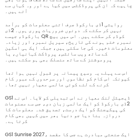
چاہیے کہ ان کی پروڈکٹس میں کیا ہے اور وہ کہاں سے
آتے ہیں۔
روایتی 1ڈی بارکوڈ صرف اتنی معلومات کو برآمد
نہیں کر سکتے کہ دونوں ضروریات پوری ہوں۔ 2ڈی
بارکوڈ، جیسے QR کوڈ، کر سکتے ہیں۔ اس میں بیچ
نمبر، ختم ہونے کی تاریخ، سیریل نمبر، اور زیادہ
معلومات ذخیرہ کی جا سکتی ہیں، جبکہ ایک ہی اسکین
کے ساتھ ویب سائٹس، پروڈکٹ کہانیاں، یا
پروموشنز کے ساتھ منسلک بھی ہو سکتے ہیں۔
اس سے پہلے یہ وسیع پیمانہ پر قبول نہیں ہوا تھا
کیونکہ اس کام کو نظاموں اور سرحدوں کے عبور کام
کرنے کے لئے کوئی عالمی معیار نہیں تھا۔
GS1 ڈیجیٹل لنک معیار نے اس تبدیلی کو لایا۔ اس نے
2ڈی بارکوڈ کو ایک عالمی زبان دی، جس سے مصنوعات
کی پیکیجنگ کو ایک درست، تصدیق شدہ معلومات کا
دروازہ بنا دیا جو دنیا بھر میں کہیں بھی کام
کرتا ہے۔
GS1 Sunrise 2027، ایک صنعتی مبادرت ہے جس کا مقصد