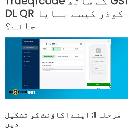
Trueqrcode کے ساتھ GS1
DL QR کوڈز کیسے بنایا
جائے؟
مرحلہ 1: اپنے اکاؤنٹ کو تشکیل
دیں