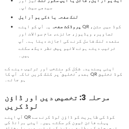
ایک یو آر ایل، فائل یا ایپ سٹور لنک
تیز اور
سیدھی سیٹ اپ۔
لنک صفحہ یا ذکی یو آر ایل
پروڈکٹ صفحہ
یہ آپ کو اپنے QR کوڈ میں متن،
تصاویر، ویڈیوز، جائزے، عام سوالات اور
متعدد لنک شامل کرنے کی اجازت دیتا ہے۔ آپ
ترتیب دیتے ہوئے لائیو پیش نظر دیکھ سکتے
ہیں۔
اپنی پسندیدہ شکل کو منتخب اور ترتیب دینے کے
بعد، 'تخلیق' پر کلک کریں تاکہ آپ کا QR کوڈ تخلیق
ہو جائے۔
مرحلہ 3: تخصیص دیں اور ڈاؤن
لوڈ کریں
آپ اپنے QR کوڈ کی ظاہریت کو ڈاؤن لوڈ کرنے سے
پہلے فائن ٹیون کر سکتے ہیں۔ اپنی برانڈ کی
ترجیحات کے مطابق پیٹرن کو ترتیب دیں یا مختلف