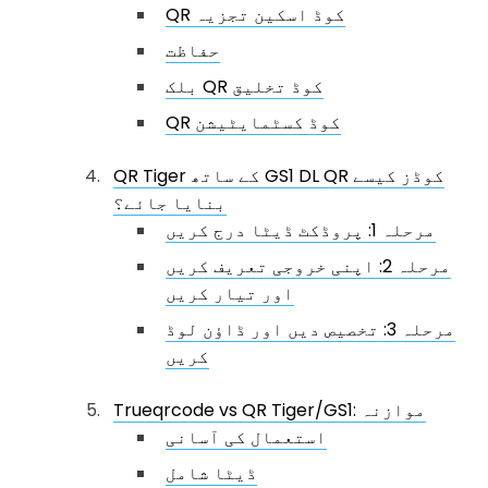
QR کوڈ اسکین تجزیہ
حفاظت
بلک QR کوڈ تخلیق
QR کوڈ کسٹمايٹیشن
QR Tiger کے ساتھ GS1 DL QR کوڈز کیسے
بنایا جائے؟
مرحلہ 1: پروڈکٹ ڈیٹا درج کریں
مرحلہ 2: اپنی خروجی تعریف کریں
اور تیار کریں
مرحلہ 3: تخصیص دیں اور ڈاؤن لوڈ
کریں
Trueqrcode vs QR Tiger/GS1: موازنہ
استعمال کی آسانی
ڈیٹا شامل