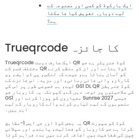
ایک بارکوڈ کو کسی اور مصنوعہ کے
لیے دوبارہ تفویض کیا جا سکتا
ہے؟
Trueqrcode کا جائزہ
Trueqrcode ایک صارف دوست QR کوڈ جنریٹر ہے جو
مختلف قسم کے QR کوڈ بنانے اور ان کو منظم کرنے
کو آسان بناتا ہے، جیسے کہ لنکس، پی ڈی ایف، وی
کارڈز، وائی فائی رسائی، اور مزید۔ اس جائزے کے
لیے، ہم خصوصی طور پر اس کی GS1 DL QR کوڈ جنریشن
کی صلاحیتوں پر توجہ دیں گے، کیونکہ یہ کاروبار جو
GS1 معیاروں کو پورا کرنے اور Sunrise 2027 جیسی
منصوبوں کے لیے تیاری کرنے والے کاروبار کے لیے
اہم ہیں۔
یہ بعض کوڈ اور جی ایس 1-مطابق QR کوڈ کو سپورٹ
کرتا ہے جو کاروبار کو فعالیت، پابندی اور سپلائی
چین کی شفافیت میں اضافہ کرنے میں مدد فراہم کرتا