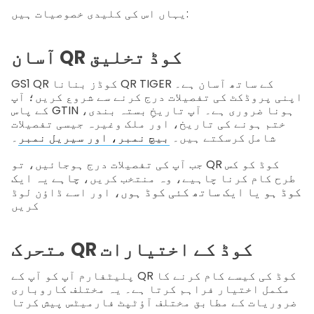
یہاں اس کی کلیدی خصوصیات ہیں:
آسان QR کوڈ تخلیق
GS1 QR کوڈز بنانا QR TIGER کے ساتھ آسان ہے۔
اپنی پروڈکٹ کی تفصیلات درج کرنے سے شروع کریں؛ آپ
کے پاس GTIN ہونا ضروری ہے۔ آپ تاریخِ بستہ بندی،
ختم ہونے کی تاریخ، اور ملک وغیرہ جیسی تفصیلات
شامل کرسکتے ہیں۔
بیچ نمبر، اور سیریل نمبر
۔
جب آپ کی تفصیلات درج ہوجائیں، تو QR کوڈ کو کس
چاہے یہ ایک
طرح کام کرنا چاہیے، وہ منتخب کریں،
کوڈ ہو یا ایک ساتھ کئی کوڈ ہوں،
اور اسے ڈاؤن لوڈ
کریں
متحرک QR کوڈ کے اختیارات
پلیٹفارم آپ کو آپ کے QR کوڈ کی کیسے کام کرنے کا
مکمل اختیار فراہم کرتا ہے۔ یہ مختلف کاروباری
ضروریات کے مطابق مختلف آؤٹپٹ فارمیٹس پیش کرتا