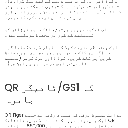
آپ کوڈ ڈیزائن کو ترتیب دینے کے لئے بیک گراؤنڈ،
ٹائٹل، اور تفصیل کے رنگ ترتیب کرسکتے ہیں۔ بٹن
کے لئے، آپ اس کے بیک گراؤنڈ، متن، ہوور اثر، اور
بارڈر کی سٹائل ترتیب کرسکتے ہیں۔
آپ لوگو، فریم، پیٹرن، آنکھ اور ڈیزائن کو
ٹیمپلیٹ کے طور پر محفوظ کرسکتے ہیں۔
ایک پیش نظر جنریٹ کوڈ کا بایاں طرف دکھایا گیا
ہے۔ 'اگلا' پر کلک کریں اور پھر 'تصدیق اور محفوظ
کریں' پر کلک کریں۔ کوڈ ڈاؤن لوڈ کریں (معتمد
فارمیٹس: ایس وی جی اور پی این جی)۔
QR ٹائیگر/GS1 کا
جائزہ
QR Tiger نے ایک مضبوط ترقی کی بنیاد رکھی ہے جیسے
ایک پریمیئر مہیا کنندہ کے طور پر ڈائنامک QR
کوڈ حل۔ اس نے پوری دنیا میں 850,000 سے زیادہ