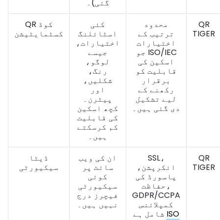
گئی)۔
QR
محدود
کئی
QR کوڈ
TIGER
ترتیب کے
اسٹائلنگ
کسٹمايٹیشن
اختیارات
اختیارات،
جو ISO/IEC
جیسے
اسکین کی
لوگو،
قابلیت کو
رنگ،
برقرار
شکلیں،
رکھنے کے
اور
لیے تشکیل
پیٹرن۔
دی گئی ہیں۔
کچھ اسکین
کی قابلیت
کم کرسکتے
ہیں۔
QR
SSL،
ان کی ویب
ڈیٹا
TIGER
انکرپشن،
سائٹ پر
سیکیورٹی
پاسورڈ کی
کوئی
حفاظت،
سیکیورٹی
GDPR/CCPA
فیچرز درج
کمپلائنس
نہیں ہیں۔
ISO
شامل ہے