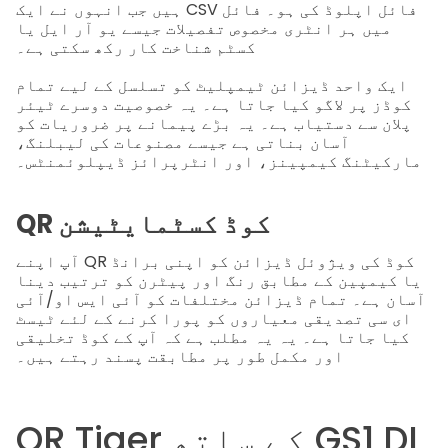
ہیں جب انہوں نے ایک CSV فائل اپلوڈ کی ہو۔ فائل
میں ہر انٹری مخصوص تفصیلات جیسے یو آر ایل یا
کسٹم شناخت کار رکھ سکتی ہے۔
ایک واحد ڈیزائن ٹیمپلیٹ کو تسلسل کے لیے تمام
کوڈز پر لاگو کیا جاتا ہے۔
یہ خصوصیت دوسرے ٹیئر
پلان سے دستیاب ہے۔ یہ بڑے پیمانے پر ضروریات کو
آسان بناتی ہے جیسے مصنوعات کی لیبلنگ،
مارکیٹنگ کیمپینز، اور انٹرپرائز ڈیپلوئمنٹس۔
QR کوڈ کسٹمايٹیشن
آپ اپنے QR کوڈ کی ویژوئل ڈیزائن کو اپنی برانڈ
یا کیمپین کے مطابق رنگ اور پیٹرن کو ترتیب دینا
آسان ہے۔ تمام ڈیزائن مختلفات کو آئی ایس او/آئی
ای سی تصدیقی معیاروں کو پورا کرنے کے لئے ٹیسٹ
کیا جاتا ہے۔ یہ یہ مطلب ہے کہ آپ کے کوڈ تخلیقی
اور مکمل طور پر مطابقت پسند رہتے ہیں۔
QR Tiger کے ساتھ GS1 DL