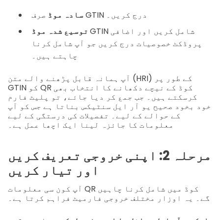
صرف GTIN درج کریں۔
سادہ موڈ
GTIN شامل کریں اور اضافی
توسیع شدہ موڈ
پروڈکٹ خصوصیات درج کریں جو آپ شامل کرنا
چاہتے ہیں۔
آپ ہمانہ قابل پڑھنے والے متن (HRI) کے طور پر
GTIN کو QR کوڈ کے نیچے دکھانے کا انتخاب بھی
کرسکتے ہیں۔ جب جمع کر دیا جائے، تو پلیٹ فارم
خود بخود صحیح یو آر ایل سنٹیکس بناتا ہے جس کو آپ
کے حوالے کے لیے۔ تفصیلات کی درستگی کے لیے
معلومات کا جائزہ لینا ایک اچھا عمل ہے۔
مرحلہ 2: اپنی خروجی تعریف کریں
اور تیار کریں
آپ کون سی معلومات QR کوڈ میں شامل کرنا چاہیں
گے۔ یہ اوزار مختلف خروجی فارمیٹ فراہم کرتا ہے۔