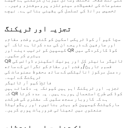
مصنوعات کی تفصیلات، مینوئلز، پروموشنز، وغیرہ۔
تخصیص برانڈ کی تسلسل کی یقینی بناتی ہے۔
نیچے
تجزیہ اور ٹریکنگ
سچا کیو آر کوڈ
ٹریکس اسکین کو گنتی، وقت، مقام،
اور صارفین کے ذریعے ان کی مدد کرتا ہے تاکہ آپ
کیمپین کو ترتیب دینے اور QR کوڈ کارکردگی میں
بہتری کر سکیں۔
QR ٹائیگر
مانیٹر کل اور یونیک اسکینز، ڈوائس کی
قسم، تاریخ/وقت، اور مقام کو نگرانی کے ساتھ
ردعمل مرکوز انالیٹکس کے ساتھ محفوظ مصنوعات کی
ٹریکنگ کے لیے۔
فاتح: کیو آر ٹائیگر
تجزیہ اور ٹریکنگ اہم ہیں کیونکہ یہ دکھاتے ہیں
کہ QR کوڈ کس طرح استعمال ہورہے ہیں۔ یہ مدد کرتا
ہے کہ کاروبار سمجھ سکیں کہ مشتری کی شرکت،
مارکیٹنگ کیمپین کو بہتر بنائیں، اور ریگولیٹڈ
صنعتوں میں تعیناتی ضروریات پوری کریں۔
بلک تخلیق اور انتظام