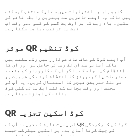
کاروبار یہ اختیارات میں سے ایک منتخب کرسکتے
ہیں تاکہ وہ اپنے حاضرین سے بہترین رابطہ قائم کر
سکیں۔ یاد رہے کہ ہر اوٹ پٹ قسم کو کسی بھی وقت اپ
ڈیٹ یا ترتیب دیا جا سکتا ہے۔
موثر QR کوڈ تنظیم
آپ اپنے کوڈ کو صاف صاف فولڈرز میں رکھ سکتے ہیں
تاکہ آسانی سے ان تک رسائی حاصل ہو اور ان کا
انتظام کیا جا سکے۔ اگر آپ کے کاروبار کو متعدد
مصنوعات یا کیمپینز کا انتظام کرنے کی ضرورت ہو
تو بلک جنریشن فیچر کا استعمال کریں۔ یہ آپ کو
محنت اور وقت بچانے کے لئے ایک ساتھ کئی کوڈ
بنانے کی اجازت دیتا ہے۔
QR کوڈ اسکین تجزیہ
اس پلیٹ فارم کے ذریعے آپ کے QR کوڈ کی کارکردگی
کو چیک کرنا آسان ہے۔ ہر اسکین میٹرکس جیسے
تفصیلی معلومات دکھاتا ہے۔