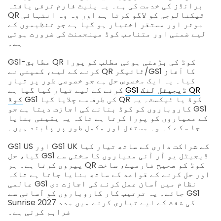
برانڈز کی خدمت کی ہے۔ یہ پلیٹ فارم ترقی یافتہ
QR ٹیکنالوجی کو لاگو کرتا ہے اور وہ وہ انتہائی
موثر اور مستقر اختیار ہو گیا ہے جو تنظیموں کے
لیے ضمنی اور متناسب کوڈ مینجمنٹ کی ضرورت ہوتی
ہے۔
GS1-مطابق QR کوڈ کی بڑھتی ہوئی مطلب کو پورا
کرنے کے لیے، کمپنی نے QR ٹائیگر/GS1 کا آغاز
کیا۔ یہ ایک مخصوص حل ہے جو خصوصی طور پر تیار
GS1 ڈیجیٹل لنک QR
کرنے کے لیے تیار کیا گیا ہے
GS1 کی طرف سے چلایا گیا QR کوڈ یا ٹیکسٹ۔ یہ
کوڈ
کاروباروں کو کوڈ بنانے کی اجازت دیتا ہے جو GS1
کے معیاروں کو پورا کرتا ہے تاکہ یہ یقینی بنایا
جا سکے کہ وہ مستقل اور مکمل طور پر پابند ہیں۔
GS1 US اور GS1 UK کے شراکت داری کے ساتھ تیار کیا
گیا، حل GS1 ڈیجیٹل یو آر آئی معیاروں کا سختی سے
پیروی کرتا ہے۔ ہر QR کوڈ کو صحیح فارمیٹ، ساخت
اور حل کرنے کے قواعد کے ساتھ بنایا جاتا ہے تاکہ
عالمی GS1 نظام میں آسان عمل کرنے کی اجازت دی
جائے۔
یہ ترتیب کار کاروباروں کو آسانی سے GS1
Sunrise 2027 کی شفٹ کے لیے تیاری کرنے میں مدد
فراہم کرتی ہے۔