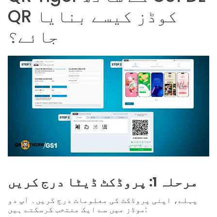
QR کوڈز کیسے بنایا
جائے؟
مرحلہ 1: پروڈکٹ ڈیٹا درج کریں
پہلے، اپنی پروڈکٹ کی معلومات درج کریں۔ آپ دو
موڈز میں سے ایک منتخب کرسکتے ہیں: