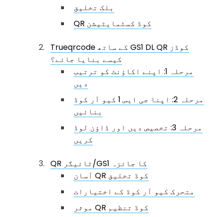
بلک تخلیق
QR کوڈ کسٹمايٹیشن
Trueqrcode کے ساتھ GS1 DL QR کوڈز
کیسے بنایا جائے؟
مرحلہ 1: اپنے اکاؤنٹ کو ترتیب
دیں
مرحلہ 2: اپنا جی ایس 1 کیو آر کوڈ
بنائیں
مرحلہ 3: تخصیص دیں اور ڈاؤن لوڈ
کریں
QR ٹائیگر/GS1 کا جائزہ
آسان QR کوڈ تخلیق
متحرک کیو آر کوڈ کے اختیارات
موثر QR کوڈ تنظیم