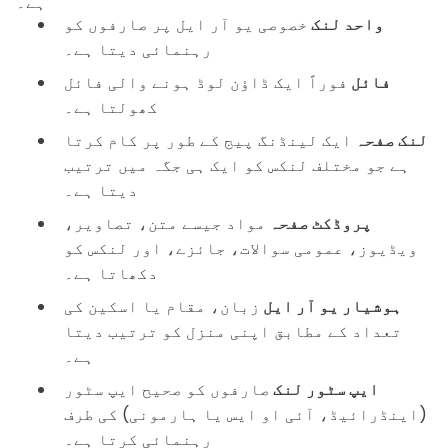
ہے۔
واحد لنک
خصوصی یو آر ایل پر صارفوں کو
رہنمائی دیتا ہے۔
فائل
فوراً ایک ڈاؤن لوڈ ہونے والی فائل
کھولتا ہے۔
لنک صفحہ
ایک لینڈنگ پیج کے طور پر کام کرتا
ہے جو مختلف لنکس کو ایک ہی جگہ میں ترتیب
دیتا ہے۔
پروڈکٹ صفحہ
مواد جیسے متن، تصاویر،
ویڈیوز، عمومی سوالات، جائزے، اور لنکس کو
دکھاتا ہے۔
ہوشیار یو آر ایل
زبان، مقام یا اسکین کی
تعداد کے مطابق اپنی منزل کو ترتیب دیتا
ہے۔
ایپ سٹور لنک
صارفوں کو صحیح ایپ سٹور
(اینڈرائیڈ، آئی او ایس یا ہارمونی) کی طرف
رہنمائی کرتا ہے۔