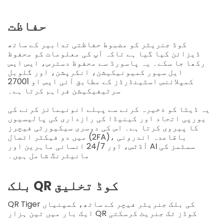
حفاظت
کوڈ جنریٹر کو مضبوط حفاظتی تدابیر کے ساتھ
ڈیزائن کیا گیا ہے تاکہ آپ کی معلومات کو محفوظ
رکھا جا سکے۔ یہ پاسورڈ سے محفوظ دسترس، ایس ایس
ایل سیور کمیونیکیشن، انکرپشن، اور گلوبل
کمپلائنس اسٹینڈرڈز کے مطابق آئی ایس او 27001
سرٹیفیکیشن فراہم کرتا ہے۔
یہ ڈیٹا کو ذخیرہ کرنے سے پہلے انونیمائز کرنے کی
یورپی اتحاد اور کینیڈا کی رازداری کی پالیسیوں
کا پیروی کرتا ہے۔ اس کی دوسری سیکیورٹی فیچرز
میں دو فیکٹر اتصال (2FA)، باقاعدہ اندرونی
آڈٹس، اور 24/7 انسانی ماہرین اور AI سسٹمز کی
مانیٹرنگ شامل ہیں۔
بلک QR کوڈ تخلیق
QR Tiger کی بلک جنریٹر فیچر کے ساتھ، کمپنیاں
ایک بار میں تین ہزار QR کوڈز تک جنریٹ کرسکتی