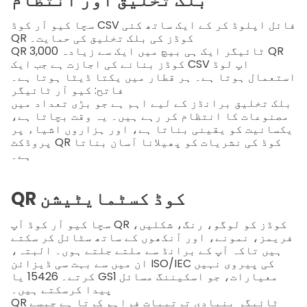
CSV فائل اپلوڈ کر کے ایک ساتھ کئی
سچا کیو آر کوڈ
QR کوڈز کی بلک تخلیق کی حمایت۔
QR ٹائیگر
ایک ہی بیچ میں ایک سے زیادہ 3,000 QR
کوڈز بنانے کی اجازت ہے جب ایک CSV اپ لوڈ
استعمال ہوتا ہے۔ ہر قطار میں یکتا ڈیٹا ہوتا ہے۔
فاتح: کیو آر ٹائیگر
بلک تخلیق برانڈز کے لیے اہم ہے جو بڑی تعداد میں
مصنوعات کا انتظام کر رہے ہیں۔ یہ وقت بچاتا ہے،
یکسانیت کو یقینی بناتا ہے، اور ہزاروں اشیاء پر
پروڈکٹ QR کوڈ کی نشریات کو پھیلانا آسان بناتا
ہے۔
QR کوڈ کسٹمايٹیشن
سچا کیو آر کوڈ
آپ QR کوڈز کو لوگو، رنگ، شکلیں،
فریمز، نمونے، اور آنکھوں کے ساتھ سٹائل کر سکتے
ہیں تاکہ آپ کے برانڈ سے ملتے جلتے ہوں۔ البتہ،
ان میں سے بہت سی ڈیزائن ISO/IEC کی پیروی نہیں
کرتے۔
15426
یا GS1 معیارات، جو اسکیننگ مسائل
پیدا کرسکتے ہیں۔
QR ٹائیگر
بنیادی ترتیبات فراہم کرتا ہے جیسے