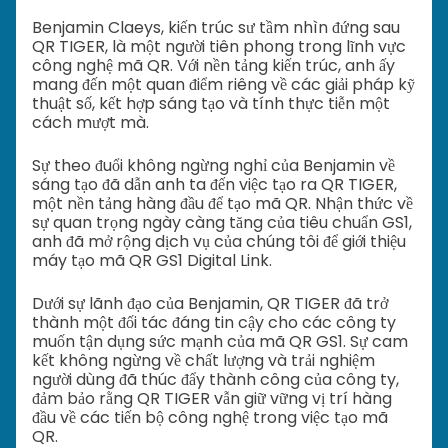
Benjamin Claeys, kiến ​​trúc sư tầm nhìn đứng sau
QR TIGER, là một người tiên phong trong lĩnh vực
công nghệ mã QR. Với nền tảng kiến trúc, anh ấy
mang đến một quan điểm riêng về các giải pháp kỹ
thuật số, kết hợp sáng tạo và tính thực tiễn một
cách mượt mà.
Sự theo đuổi không ngừng nghỉ của Benjamin về
sáng tạo đã dẫn anh ta đến việc tạo ra QR TIGER,
một nền tảng hàng đầu để tạo mã QR. Nhận thức về
sự quan trọng ngày càng tăng của tiêu chuẩn GS1,
anh đã mở rộng dịch vụ của chúng tôi để giới thiệu
máy tạo mã QR GS1 Digital Link.
Dưới sự lãnh đạo của Benjamin, QR TIGER đã trở
thành một đối tác đáng tin cậy cho các công ty
muốn tận dụng sức mạnh của mã QR GS1. Sự cam
kết không ngừng về chất lượng và trải nghiệm
người dùng đã thúc đẩy thành công của công ty,
đảm bảo rằng QR TIGER vẫn giữ vững vị trí hàng
đầu về các tiến bộ công nghệ trong việc tạo mã
QR.