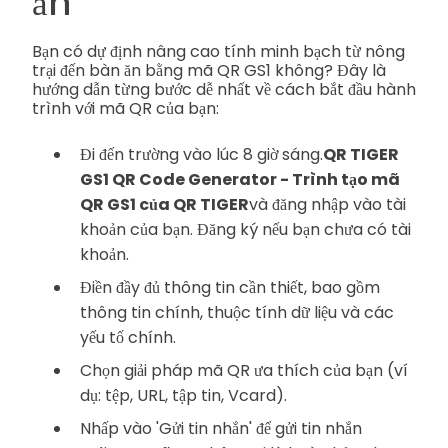
ăn
Bạn có dự định nâng cao tính minh bạch từ nông
trại đến bàn ăn bằng mã QR GS1 không? Đây là
hướng dẫn từng bước dễ nhất về cách bắt đầu hành
trình với mã QR của bạn:
Đi đến trường vào lúc 8 giờ sáng.
QR TIGER
GS1 QR Code Generator - Trình tạo mã
QR GS1 của QR TIGER
và đăng nhập vào tài
khoản của bạn. Đăng ký nếu bạn chưa có tài
khoản.
Điền đầy đủ thông tin cần thiết, bao gồm
thông tin chính, thuộc tính dữ liệu và các
yếu tố chính.
Chọn giải pháp mã QR ưa thích của bạn (ví
dụ: tệp, URL, tập tin, Vcard).
Nhấp vào 'Gửi tin nhắn' để gửi tin nhắn