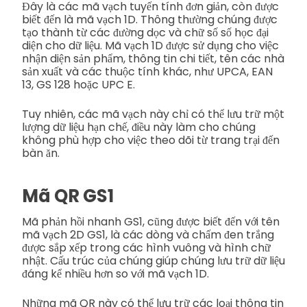
Đây là các mã vạch tuyến tính đơn giản, còn được
biết đến là mã vạch 1D. Thông thường chúng được
tạo thành từ các đường dọc và chữ số số học đại
diện cho dữ liệu. Mã vạch 1D được sử dụng cho việc
nhận diện sản phẩm, thông tin chi tiết, tên các nhà
sản xuất và các thuộc tính khác, như UPCA, EAN
13, GS 128 hoặc UPC E.
Tuy nhiên, các mã vạch này chỉ có thể lưu trữ một
lượng dữ liệu hạn chế, điều này làm cho chúng
không phù hợp cho việc theo dõi từ trang trại đến
bàn ăn.
Mã QR GS1
Mã phản hồi nhanh GS1, cũng được biết đến với tên
mã vạch 2D GS1, là các dòng và chấm đen trắng
được sắp xếp trong các hình vuông và hình chữ
nhật. Cấu trúc của chúng giúp chúng lưu trữ dữ liệu
đáng kể nhiều hơn so với mã vạch 1D.
Những mã QR này có thể lưu trữ các loại thông tin