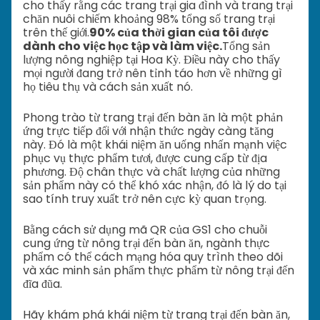
cho thấy rằng các trang trại gia đình và trang trại
chăn nuôi chiếm khoảng 98% tổng số trang trại
trên thế giới.
90% của thời gian của tôi được
dành cho việc học tập và làm việc.
Tổng sản
lượng nông nghiệp tại Hoa Kỳ. Điều này cho thấy
mọi người đang trở nên tỉnh táo hơn về những gì
họ tiêu thụ và cách sản xuất nó.
Phong trào từ trang trại đến bàn ăn là một phản
ứng trực tiếp đối với nhận thức ngày càng tăng
này. Đó là một khái niệm ăn uống nhấn mạnh việc
phục vụ thực phẩm tươi, được cung cấp từ địa
phương. Độ chân thực và chất lượng của những
sản phẩm này có thể khó xác nhận, đó là lý do tại
sao tính truy xuất trở nên cực kỳ quan trọng.
Bằng cách sử dụng mã QR của GS1 cho chuỗi
cung ứng từ nông trại đến bàn ăn, ngành thực
phẩm có thể cách mạng hóa quy trình theo dõi
và xác minh sản phẩm thực phẩm từ nông trại đến
đĩa đũa.
Hãy khám phá khái niệm từ trang trại đến bàn ăn,