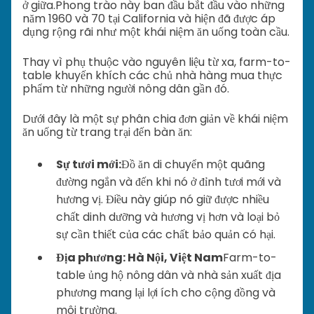
ở giữa.
Phong trào này ban đầu bắt đầu vào những
năm 1960 và 70 tại California và hiện đã được áp
dụng rộng rãi như một khái niệm ăn uống toàn cầu.
Thay vì phụ thuộc vào nguyên liệu từ xa, farm-to-
table khuyến khích các chủ nhà hàng mua thực
phẩm từ những người nông dân gần đó.
Dưới đây là một sự phân chia đơn giản về khái niệm
ăn uống từ trang trại đến bàn ăn:
Sự tươi mới:
Đồ ăn di chuyển một quãng
đường ngắn và đến khi nó ở đỉnh tươi mới và
hương vị. Điều này giúp nó giữ được nhiều
chất dinh dưỡng và hương vị hơn và loại bỏ
sự cần thiết của các chất bảo quản có hại.
Địa phương: Hà Nội, Việt Nam
Farm-to-
table ủng hộ nông dân và nhà sản xuất địa
phương mang lại lợi ích cho cộng đồng và
môi trường.