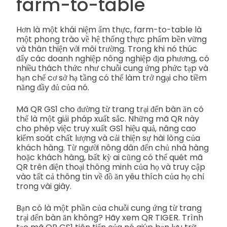
farm-to-table
Hơn là một khái niệm ẩm thực, farm-to-table là
một phong trào về hệ thống thực phẩm bền vững
và thân thiện với môi trường. Trong khi nó thúc
đẩy các doanh nghiệp nông nghiệp địa phương, có
nhiều thách thức như chuỗi cung ứng phức tạp và
hạn chế cơ sở hạ tầng có thể làm trở ngại cho tiềm
năng đầy đủ của nó.
Mã QR GS1 cho đường từ trang trại đến bàn ăn có
thể là một giải pháp xuất sắc. Những mã QR này
cho phép việc truy xuất GS1 hiệu quả, nâng cao
kiểm soát chất lượng và cải thiện sự hài lòng của
khách hàng. Từ người nông dân đến chủ nhà hàng
hoặc khách hàng, bất kỳ ai cũng có thể quét mã
QR trên điện thoại thông minh của họ và truy cập
vào tất cả thông tin về đồ ăn yêu thích của họ chỉ
trong vài giây.
Bạn có là một phần của chuỗi cung ứng từ trang
trại đến bàn ăn không? Hãy xem QR TIGER. Trình