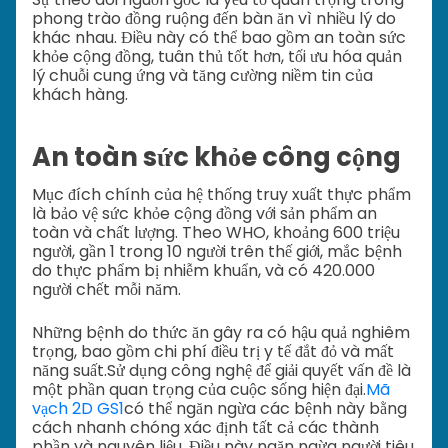
phong trào đồng ruộng đến bàn ăn vì nhiều lý do
khác nhau. Điều này có thể bao gồm an toàn sức
khỏe cộng đồng, tuân thủ tốt hơn, tối ưu hóa quản
lý chuỗi cung ứng và tăng cường niềm tin của
khách hàng.
An toàn sức khỏe công cộng
Mục đích chính của hệ thống truy xuất thực phẩm
là bảo vệ sức khỏe cộng đồng với sản phẩm an
toàn và chất lượng. Theo WHO, khoảng 600 triệu
người, gần 1 trong 10 người trên thế giới, mắc bệnh
do thực phẩm bị nhiễm khuẩn, và có 420.000
người chết mỗi năm.
Những bệnh do thức ăn gây ra có hậu quả nghiêm
trọng, bao gồm chi phí điều trị y tế đắt đỏ và mất
năng suất.
Sử dụng công nghệ để giải quyết vấn đề là
một phần quan trọng của cuộc sống hiện đại.
Mã
vạch 2D GS1
có thể ngăn ngừa các bệnh này bằng
cách nhanh chóng xác định tất cả các thành
phần và nguyên liệu. Điều này ngăn ngừa người tiêu