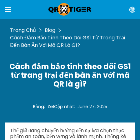
Trang Chủ
Blog
Cách Đảm Bảo Tính Theo Dõi GS1 Từ Trang Trại
Đến Bàn Ăn Với Mã QR Là Gì?
Cách đảm bảo tính theo dõi GS1
từ trang trại đến bàn ăn với mã
QR là gì?
Bằng
:
Zel
Cập nhật
:
June 27, 2025
Thế giới đang chuyển hướng đến sự lựa chọn thực
phẩm an toàn, bền vững và lành mạnh. Thống kê