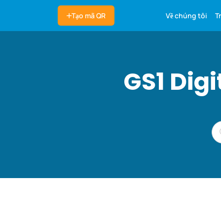
Về chúng tôi
T
Tạo mã QR
GS1 Dig