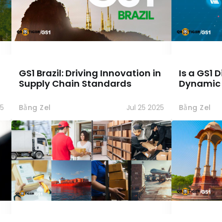
GS1 Brazil: Driving Innovation in
Is a GS1 
Supply Chain Standards
Dynamic
25
Bằng Zel
Jul 25 2025
Bằng Zel