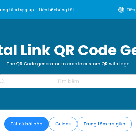
rung tâm trợ giúp
Liên hệ chúng tôi
Tiếng
ital Link QR Code G
The QR Code generator to create custom QR with logo
Tất cả bài báo
Guides
Trung tâm trợ giúp