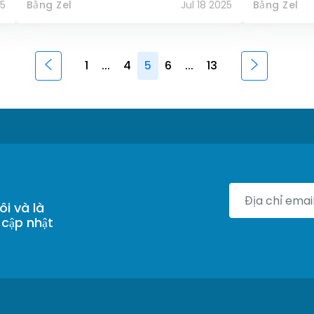
25
Bằng Zel
Jul 18 2025
Bằng Zel
1
...
4
5
6
...
13
ôi và là
 cập nhật