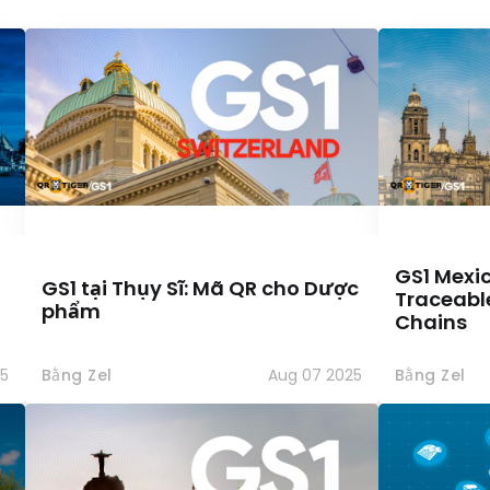
GS1 Mexi
h
GS1 tại Thụy Sĩ: Mã QR cho Dược
Traceabl
phẩm
Chains
5
Bằng Zel
Aug 07 2025
Bằng Zel