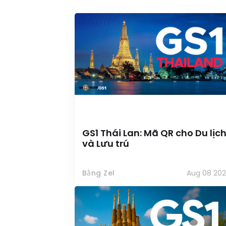
GS1 Thái Lan: Mã QR cho Du lịc
và Lưu trú
Bằng Zel
Aug 08 202