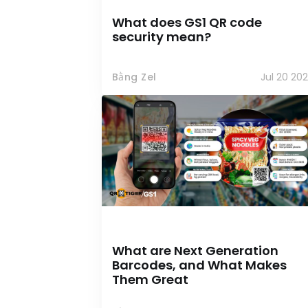
What does GS1 QR code
security mean?
Bằng Zel
Jul 20 20
What are Next Generation
Barcodes, and What Makes
Them Great