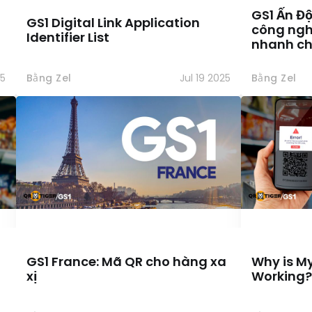
GS1 Ấn Đ
GS1 Digital Link Application
công ngh
Identifier List
nhanh ch
25
Bằng Zel
Jul 19 2025
Bằng Zel
GS1 France: Mã QR cho hàng xa
Why is M
xị
Working?