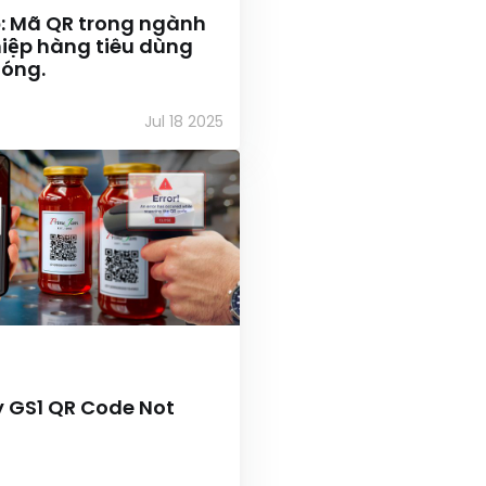
ộ: Mã QR trong ngành
iệp hàng tiêu dùng
óng.
Jul 18 2025
y GS1 QR Code Not