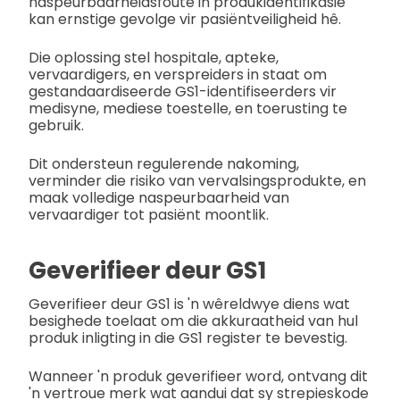
naspeurbaarheidsfoute in produkidentifikasie
kan ernstige gevolge vir pasiëntveiligheid hê.
Die oplossing stel hospitale, apteke,
vervaardigers, en verspreiders in staat om
gestandaardiseerde GS1-identifiseerders vir
medisyne, mediese toestelle, en toerusting te
gebruik.
Dit ondersteun regulerende nakoming,
verminder die risiko van vervalsingsprodukte, en
maak volledige naspeurbaarheid van
vervaardiger tot pasiënt moontlik.
Geverifieer deur GS1
Geverifieer deur GS1 is 'n wêreldwye diens wat
besighede toelaat om die akkuraatheid van hul
produk inligting in die GS1 register te bevestig.
Wanneer 'n produk geverifieer word, ontvang dit
'n vertroue merk wat aandui dat sy strepieskode