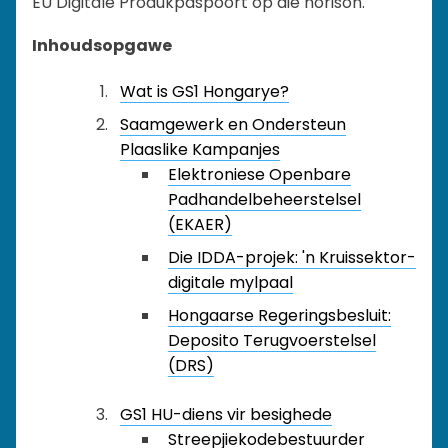
EU Digitale Produkpaspoort op die horison.
Inhoudsopgawe
Wat is GS1 Hongarye?
Saamgewerk en Ondersteun
Plaaslike Kampanjes
Elektroniese Openbare
Padhandelbeheerstelsel
(EKAER)
Die IDDA-projek: 'n Kruissektor-
digitale mylpaal
Hongaarse Regeringsbesluit:
Deposito Terugvoerstelsel
(DRS)
GS1 HU-diens vir besighede
Streepjiekodebestuurder