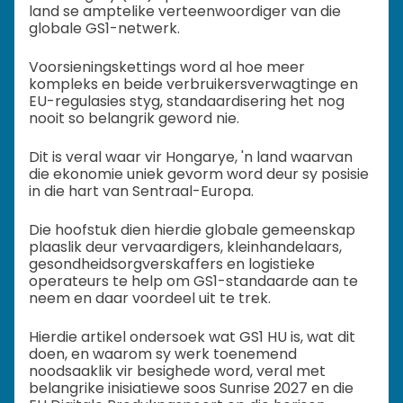
land se amptelike verteenwoordiger van die
globale GS1-netwerk.
Voorsieningskettings word al hoe meer
kompleks en beide verbruikersverwagtinge en
EU-regulasies styg, standaardisering het nog
nooit so belangrik geword nie.
Dit is veral waar vir Hongarye, 'n land waarvan
die ekonomie uniek gevorm word deur sy posisie
in die hart van Sentraal-Europa.
Die hoofstuk dien hierdie globale gemeenskap
plaaslik deur vervaardigers, kleinhandelaars,
gesondheidsorgverskaffers en logistieke
operateurs te help om GS1-standaarde aan te
neem en daar voordeel uit te trek.
Hierdie artikel ondersoek wat GS1 HU is, wat dit
doen, en waarom sy werk toenemend
noodsaaklik vir besighede word, veral met
belangrike inisiatiewe soos Sunrise 2027 en die