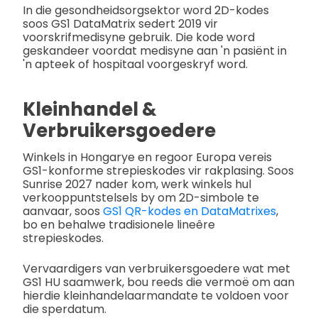
In die gesondheidsorgsektor word 2D-kodes
soos GS1 DataMatrix sedert 2019 vir
voorskrifmedisyne gebruik. Die kode word
geskandeer voordat medisyne aan 'n pasiënt in
'n apteek of hospitaal voorgeskryf word.
Kleinhandel &
Verbruikersgoedere
Winkels in Hongarye en regoor Europa vereis
GS1-konforme strepieskodes vir rakplasing. Soos
Sunrise 2027 nader kom, werk winkels hul
verkooppuntstelsels by om 2D-simbole te
aanvaar, soos
GS1 QR-kodes en DataMatrixes
,
bo en behalwe tradisionele lineêre
strepieskodes.
Vervaardigers van verbruikersgoedere wat met
GS1 HU saamwerk, bou reeds die vermoë om aan
hierdie kleinhandelaarmandate te voldoen voor
die sperdatum.