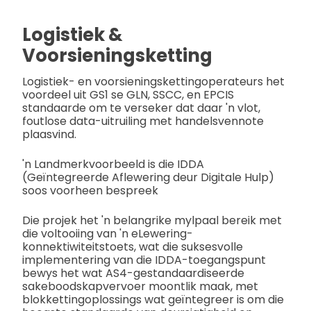
Logistiek &
Voorsieningsketting
Logistiek- en voorsieningskettingoperateurs het
voordeel uit GS1 se GLN, SSCC, en EPCIS
standaarde om te verseker dat daar 'n vlot,
foutlose data-uitruiling met handelsvennote
plaasvind.
'n Landmerkvoorbeeld is die IDDA
(Geïntegreerde Aflewering deur Digitale Hulp)
soos voorheen bespreek
Die projek het 'n belangrike mylpaal bereik met
die voltooiing van 'n eLewering-
konnektiwiteitstoets, wat die suksesvolle
implementering van die IDDA-toegangspunt
bewys het wat AS4-gestandaardiseerde
sakeboodskapvervoer moontlik maak, met
blokkettingoplossings wat geïntegreer is om die