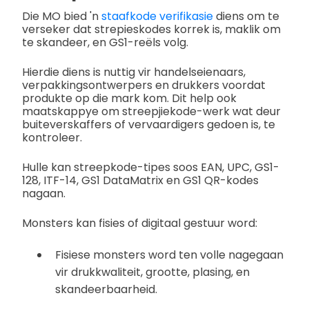
Die MO bied 'n
staafkode verifikasie
diens om te
verseker dat strepieskodes korrek is, maklik om
te skandeer, en GS1-reëls volg.
Hierdie diens is nuttig vir handelseienaars,
verpakkingsontwerpers en drukkers voordat
produkte op die mark kom. Dit help ook
maatskappye om streepjiekode-werk wat deur
buiteverskaffers of vervaardigers gedoen is, te
kontroleer.
Hulle kan streepkode-tipes soos EAN, UPC, GS1-
128, ITF-14, GS1 DataMatrix en GS1 QR-kodes
nagaan.
Monsters kan fisies of digitaal gestuur word:
Fisiese monsters word ten volle nagegaan
vir drukkwaliteit, grootte, plasing, en
skandeerbaarheid.