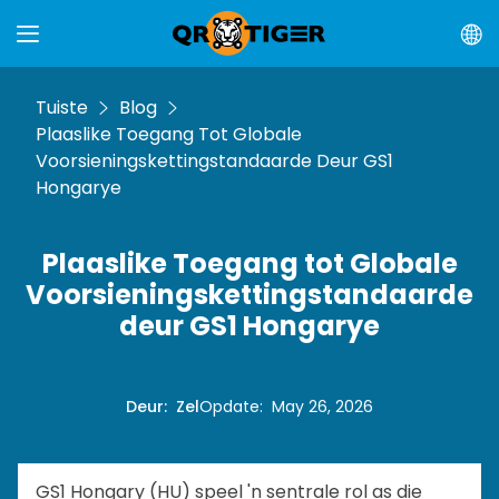
Tuiste
Blog
Plaaslike Toegang Tot Globale
Voorsieningskettingstandaarde Deur GS1
Hongarye
Plaaslike Toegang tot Globale
Voorsieningskettingstandaarde
deur GS1 Hongarye
Deur
:
Zel
Opdate
:
May 26, 2026
GS1 Hongary (HU) speel 'n sentrale rol as die