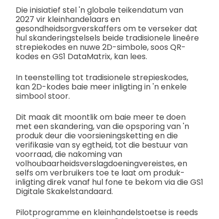
Die inisiatief stel 'n globale teikendatum van
2027 vir kleinhandelaars en
gesondheidsorgverskaffers om te verseker dat
hul skanderingstelsels beide tradisionele lineêre
strepiekodes en nuwe 2D-simbole, soos QR-
kodes en GS1 DataMatrix, kan lees.
In teenstelling tot tradisionele strepieskodes,
kan 2D-kodes baie meer inligting in 'n enkele
simbool stoor.
Dit maak dit moontlik om baie meer te doen
met een skandering, van die opsporing van 'n
produk deur die voorsieningsketting en die
verifikasie van sy egtheid, tot die bestuur van
voorraad, die nakoming van
volhoubaarheidsverslagdoeningvereistes, en
selfs om verbruikers toe te laat om produk-
inligting direk vanaf hul fone te bekom via die GS1
Digitale Skakelstandaard.
Pilotprogramme en kleinhandelstoetse is reeds