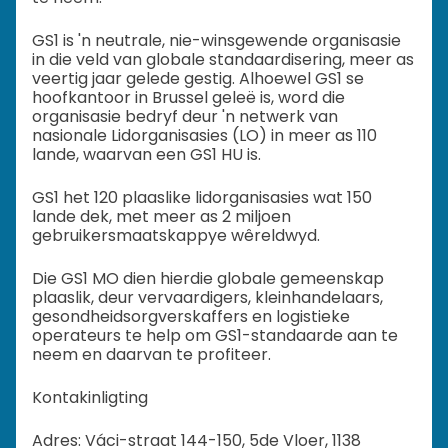
GS1 is 'n neutrale, nie-winsgewende organisasie
in die veld van globale standaardisering, meer as
veertig jaar gelede gestig. Alhoewel GS1 se
hoofkantoor in Brussel geleë is, word die
organisasie bedryf deur 'n netwerk van
nasionale Lidorganisasies (LO) in meer as 110
lande, waarvan een GS1 HU is.
GS1 het 120 plaaslike lidorganisasies wat 150
lande dek, met meer as 2 miljoen
gebruikersmaatskappye wêreldwyd.
Die GS1 MO dien hierdie globale gemeenskap
plaaslik, deur vervaardigers, kleinhandelaars,
gesondheidsorgverskaffers en logistieke
operateurs te help om GS1-standaarde aan te
neem en daarvan te profiteer.
Kontakinligting
Adres: Váci-straat 144-150, 5de Vloer, 1138