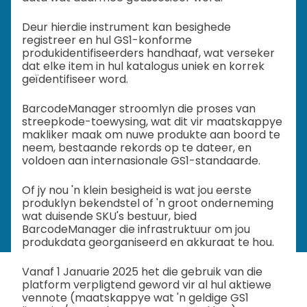
Deur hierdie instrument kan besighede
registreer en hul GS1-konforme
produkidentifiseerders handhaaf, wat verseker
dat elke item in hul katalogus uniek en korrek
geïdentifiseer word.
BarcodeManager stroomlyn die proses van
streepkode-toewysing, wat dit vir maatskappye
makliker maak om nuwe produkte aan boord te
neem, bestaande rekords op te dateer, en
voldoen aan internasionale GS1-standaarde.
Of jy nou 'n klein besigheid is wat jou eerste
produklyn bekendstel of 'n groot onderneming
wat duisende SKU's bestuur, bied
BarcodeManager die infrastruktuur om jou
produkdata georganiseerd en akkuraat te hou.
Vanaf 1 Januarie 2025 het die gebruik van die
platform verpligtend geword vir al hul aktiewe
vennote (maatskappye wat 'n geldige GS1