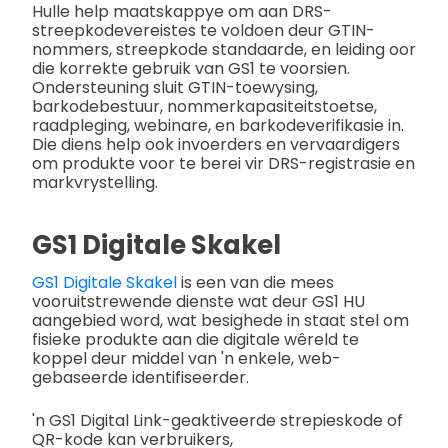
Hulle help maatskappye om aan DRS-
streepkodevereistes te voldoen deur GTIN-
nommers, streepkode standaarde, en leiding oor
die korrekte gebruik van GS1 te voorsien.
Ondersteuning sluit GTIN-toewysing,
barkodebestuur, nommerkapasiteitstoetse,
raadpleging, webinare, en barkodeverifikasie in.
Die diens help ook invoerders en vervaardigers
om produkte voor te berei vir DRS-registrasie en
markvrystelling.
GS1 Digitale Skakel
GS1 Digitale Skakel
is een van die mees
vooruitstrewende dienste wat deur GS1 HU
aangebied word, wat besighede in staat stel om
fisieke produkte aan die digitale wêreld te
koppel deur middel van 'n enkele, web-
gebaseerde identifiseerder.
'n GS1 Digital Link-geaktiveerde strepieskode of
QR-kode kan verbruikers,