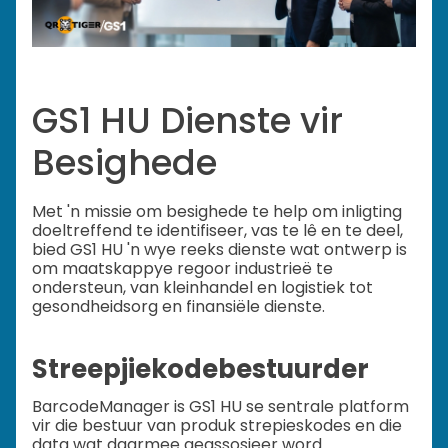
GS1 HU Dienste vir
Besighede
Met 'n missie om besighede te help om inligting
doeltreffend te identifiseer, vas te lê en te deel,
bied GS1 HU 'n wye reeks dienste wat ontwerp is
om maatskappye regoor industrieë te
ondersteun, van kleinhandel en logistiek tot
gesondheidsorg en finansiële dienste.
Streepjiekodebestuurder
BarcodeManager is GS1 HU se sentrale platform
vir die bestuur van produk strepieskodes en die
data wat daarmee geassosieer word.