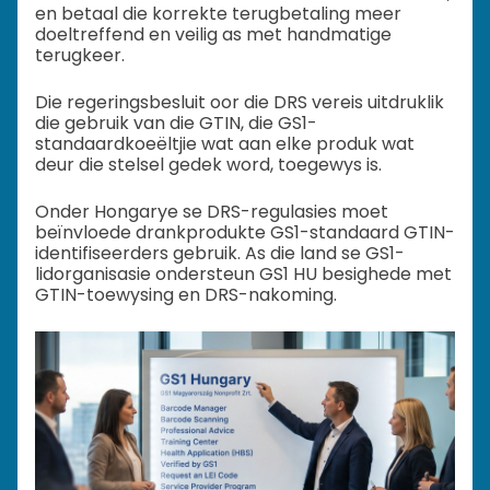
en betaal die korrekte terugbetaling meer
doeltreffend en veilig as met handmatige
terugkeer.
Die regeringsbesluit oor die DRS vereis uitdruklik
die gebruik van die GTIN, die GS1-
standaardkoeëltjie wat aan elke produk wat
deur die stelsel gedek word, toegewys is.
Onder Hongarye se DRS-regulasies moet
beïnvloede drankprodukte GS1-standaard GTIN-
identifiseerders gebruik. As die land se GS1-
lidorganisasie ondersteun GS1 HU besighede met
GTIN-toewysing en DRS-nakoming.