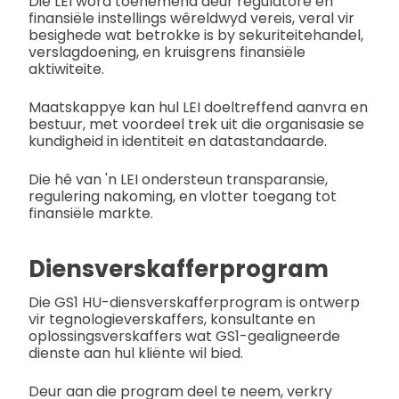
Die LEI word toenemend deur regulatore en
finansiële instellings wêreldwyd vereis, veral vir
besighede wat betrokke is by sekuriteitehandel,
verslagdoening, en kruisgrens finansiële
aktiwiteite.
Maatskappye kan hul LEI doeltreffend aanvra en
bestuur, met voordeel trek uit die organisasie se
kundigheid in identiteit en datastandaarde.
Die hê van 'n LEI ondersteun transparansie,
regulering nakoming, en vlotter toegang tot
finansiële markte.
Diensverskafferprogram
Die GS1 HU-diensverskafferprogram is ontwerp
vir tegnologieverskaffers, konsultante en
oplossingsverskaffers wat GS1-gealigneerde
dienste aan hul kliënte wil bied.
Deur aan die program deel te neem, verkry