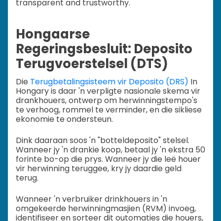
transparent and trustworthy.
Hongaarse
Regeringsbesluit: Deposito
Terugvoerstelsel (DTS)
Die
Terugbetalingsisteem vir Deposito (DRS)
In
Hongary is daar 'n verpligte nasionale skema vir
drankhouers, ontwerp om herwinningstempo's
te verhoog, rommel te verminder, en die sikliese
ekonomie te ondersteun.
Dink daaraan soos 'n "botteldeposito" stelsel.
Wanneer jy 'n drankie koop, betaal jy 'n ekstra 50
forinte bo-op die prys. Wanneer jy die leë houer
vir herwinning teruggee, kry jy daardie geld
terug.
Wanneer 'n verbruiker drinkhouers in 'n
omgekeerde herwinningmasjien (RVM) invoeg,
identifiseer en sorteer dit outomaties die houers,