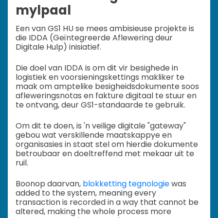
mylpaal
Een van GS1 HU se mees ambisieuse projekte is
die IDDA (Geïntegreerde Aflewering deur
Digitale Hulp) inisiatief.
Die doel van IDDA is om dit vir besighede in
logistiek en voorsieningskettings makliker te
maak om amptelike besigheidsdokumente soos
afleweringsnotas en fakture digitaal te stuur en
te ontvang, deur GS1-standaarde te gebruik.
Om dit te doen, is 'n veilige digitale "gateway"
gebou wat verskillende maatskappye en
organisasies in staat stel om hierdie dokumente
betroubaar en doeltreffend met mekaar uit te
ruil.
Boonop daarvan,
blokketting tegnologie
was
added to the system, meaning every
transaction is recorded in a way that cannot be
altered, making the whole process more