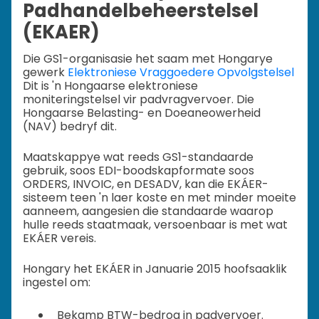
Padhandelbeheerstelsel
(EKAER)
Die GS1-organisasie het saam met Hongarye
gewerk
Elektroniese Vraggoedere Opvolgstelsel
Dit is 'n Hongaarse elektroniese
moniteringstelsel vir padvragvervoer. Die
Hongaarse Belasting- en Doeaneowerheid
(NAV) bedryf dit.
Maatskappye wat reeds GS1-standaarde
gebruik, soos EDI-boodskapformate soos
ORDERS, INVOIC, en DESADV, kan die EKÁER-
sisteem teen 'n laer koste en met minder moeite
aanneem, aangesien die standaarde waarop
hulle reeds staatmaak, versoenbaar is met wat
EKÁER vereis.
Hongary het EKÁER in Januarie 2015 hoofsaaklik
ingestel om:
Bekamp BTW-bedrog in padvervoer.