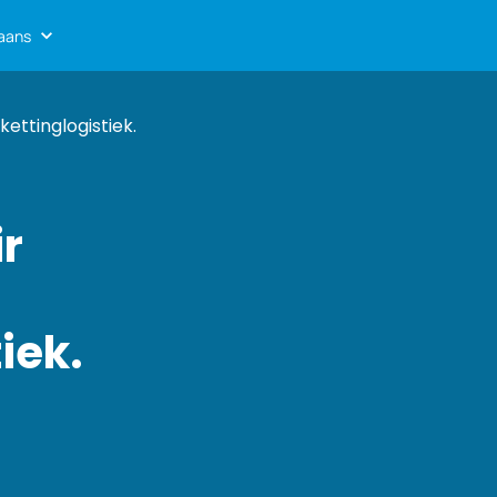
kaans
ettinglogistiek.
ir
iek.