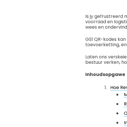
Is jy gefrustreerd
voorraad en logisti
wees en ondervind
GS1 QR-kodes kan 
toevoerketting, en
Laten ons verskeie
bestuur verken, ho
Inhoudsopgawe
Hoe Rev
M
R
O
I