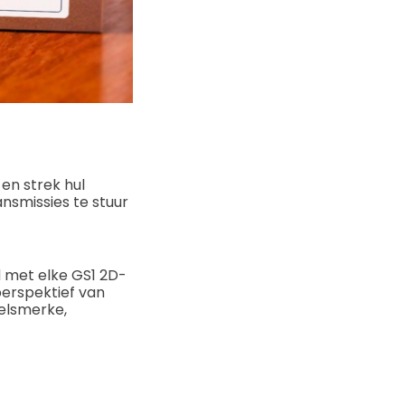
en strek hul
ansmissies te stuur
d met elke GS1 2D-
perspektief van
elsmerke,