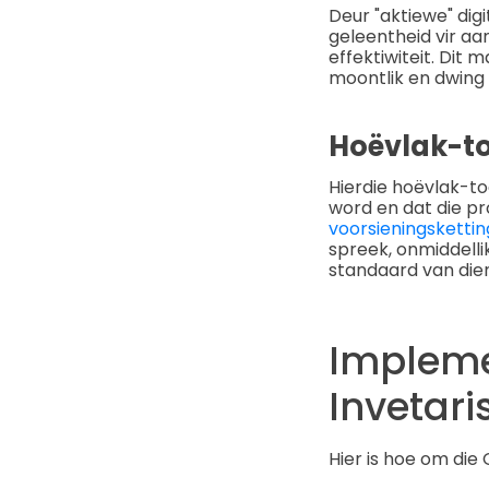
Deur "aktiewe" dig
geleentheid vir a
effektiwiteit. Di
moontlik en dwing
Hoëvlak-t
Hierdie hoëvlak-to
word en dat die pro
voorsieningskettin
spreek, onmiddelli
standaard van dien
Impleme
Invetari
Hier is hoe om die