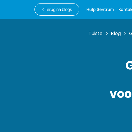
Terug na blogs
Hulp Sentrum
Konta
Tuiste
Blog
G
G
voo