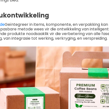
ings bied.
dukontwikkeling
ode
Geïntegreer in items, komponente, en verpakking kan
asbare metode wees vir die ontwikkeling van intelligent
nde produkte noodsaaklik vir die verbetering van alle fas
, van integrasie tot werking, verkryging, en verspreiding.