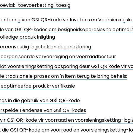
oëvlak-toevoerketting-toesig
ntering van GS1 QR-kode vir Invetaris en Voorsieningsket
e van GS1 QR-kodes om besigheidsoperasies te optimali
olledige produk inligting
ereenvoudig logistiek en doeaneklaring
eorganiseerde vervaardiging en voorraadbestuur
lot voorsieningsketting opsporing deur GS1 QR kode vir v
ie tradisionele proses om 'n item terug te bring behels:
eoptimeerde produk-verifikasie
ngs in die gebruik van GS1 QR-kode
orspelde Tendense van GS1 QR-kodes
ir GS1 QR-kode vir voorraad en voorsieningsketting-logis
 die GS1 QR-kode om voorraad en voorsieningsketting-log