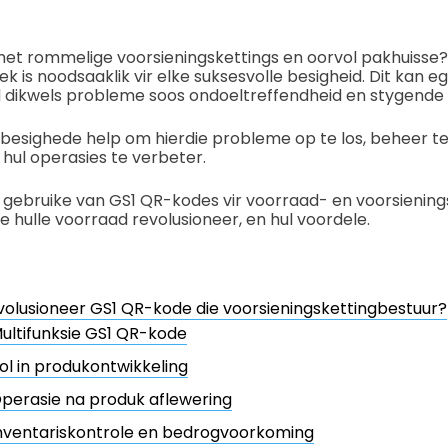
 met rommelige voorsieningskettings en oorvol pakhuisse?
ek is noodsaaklik vir elke suksesvolle besigheid. Dit kan 
 dikwels probleme soos ondoeltreffendheid en stygende k
besighede help om hierdie probleme op te los, beheer t
 hul operasies te verbeter.
 gebruike van GS1 QR-kodes vir voorraad- en voorsiening
e hulle voorraad revolusioneer, en hul voordele.
olusioneer GS1 QR-kode die voorsieningskettingbestuur?
ultifunksie GS1 QR-kode
ol in produkontwikkeling
perasie na produk aflewering
nventariskontrole en bedrogvoorkoming