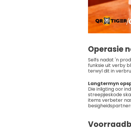
Operasie n
Selfs nadat 'n pro
funksie uit verby b
terwyl dit in verbr
Langtermyn ops
Die inligting oor 
streepjieskode ska
items verbeter na
besigheidspartners
Voorraadb