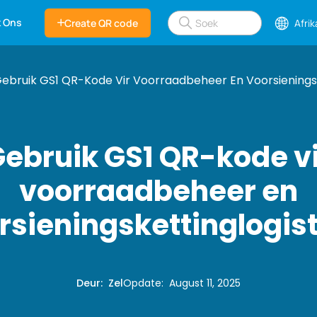
k Ons
Create QR code
Afri
ebruik GS1 QR-Kode Vir Voorraadbeheer En Voorsieningsk
ebruik GS1 QR-kode v
voorraadbeheer en
rsieningskettinglogist
Deur
:
Zel
Opdate
:
August 11, 2025