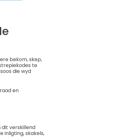
de
dere bekom, skep,
 strepiekodes te
soos die wyd
rraad en
it verskillend
inligting, skakels,