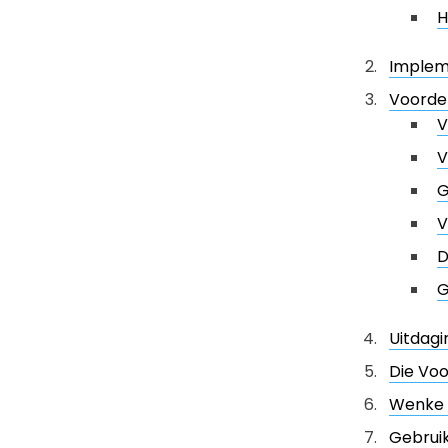
H
Impleme
Voordel
V
V
G
V
D
G
Uitdagi
Die Vo
Wenke v
Gebruik