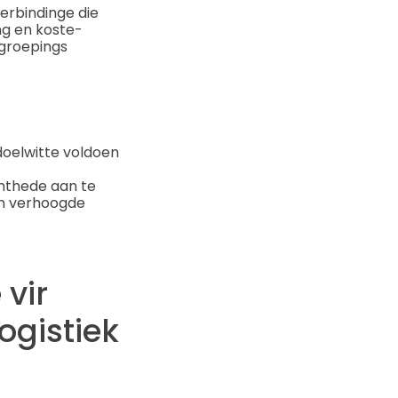
verbindinge die
ng en koste-
ugroepings
 doelwitte voldoen
nthede aan te
'n verhoogde
vir
ogistiek