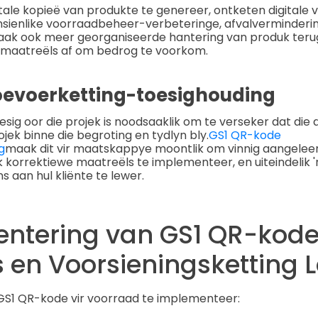
itale kopieë van produkte te genereer, ontketen digitale 
ansienlike voorraadbeheer-verbeteringe, afvalverminderi
t maak ook meer georganiseerde hantering van produk ter
 maatreëls af om bedrog te voorkom.
oevoerketting-toesighouding
esig oor die projek is noodsaaklik om te verseker dat die
jek binne die begroting en tydlyn bly.
GS1 QR-kode
g
maak dit vir maatskappye moontlik om vinnig aangelee
k korrektiewe maatreëls te implementeer, en uiteindelik 
s aan hul kliënte te lewer.
ntering van GS1 QR-kode 
s en Voorsieningsketting L
 GS1 QR-kode vir voorraad te implementeer: