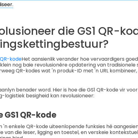
iseer.
olusioneer die GS1 QR-ko
fingskettingbestuur?
l QR-kode
Het aansienlik verander hoe vervaardigers goe
 klein nog baie revolusionêre opdatering van tradisionele
weeg QR-kodes wat 'n produk-ID met 'n URL kombineer, 
anlyn benader word. Hier is hoe die GS1 QR-kode vir voo
g-logistiek besigheid kan revolusioneer:
e GS1 QR-kode
'n enkele QR-kode uiteenlopende funksies hê aangesien d
van die leser, ligging en toestel, en verskeie kontekstuele 