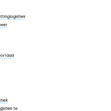
tinglogistiek
seer
oorraad
tiek
istiek te