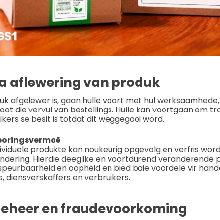
a aflewering van produk
duk afgelewer is, gaan hulle voort met hul werksaamhede, 
loot die vervul van bestellings. Hulle kan voortgaan om tr
uikers se besit is totdat dit weggegooi word.
poringsvermoë
individuele produkte kan noukeurig opgevolg en verfris wor
ndering. Hierdie deeglike en voortdurend veranderende 
speurbaarheid en oopheid en bied baie voordele vir hand
, diensverskaffers en verbruikers.
eheer en fraudevoorkoming