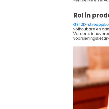
kenmerke en ervar
Rol in pro
GS1 2D-streepjek
volhoubare en aanp
Verder is innovere
voorsieningsketting