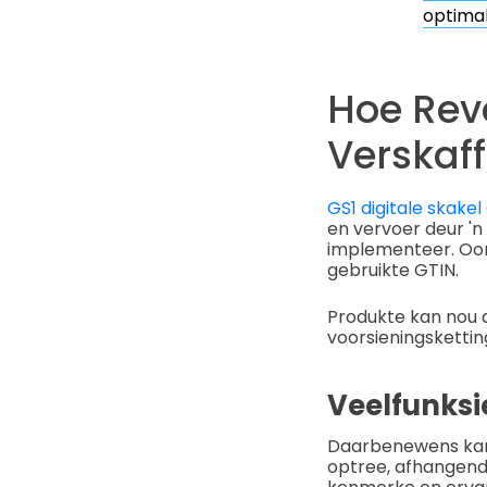
optimal
Hoe Rev
Verskaf
GS1 digitale skake
en vervoer deur 'n
implementeer. Oor
gebruikte GTIN.
Produkte kan nou a
voorsieningskettin
Veelfunksi
Daarbenewens kan 
optree, afhangende 