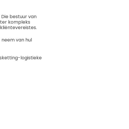
 Die bestuur van
egter kompleks
liëntevereistes.
e neem van hul
sketting-logistieke