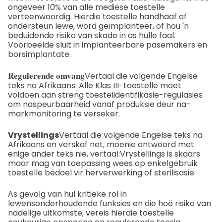
ongeveer 10% van alle mediese toestelle
verteenwoordig. Hierdie toestelle handhaaf of
ondersteun lewe, word geïmplanteer, of hou 'n
beduidende risiko van skade in as hulle faal.
Voorbeelde sluit in implanteerbare pasemakers en
borsimplantate.
Regulerende omvang
Vertaal die volgende Engelse
teks na Afrikaans:
Alle Klas III-toestelle moet
voldoen aan streng toestelidentifikasie-regulasies
om naspeurbaarheid vanaf produksie deur na-
markmonitoring te verseker.
Vrystellings
Vertaal die volgende Engelse teks na
Afrikaans en verskaf net, moenie antwoord met
enige ander teks nie, vertaal:
Vrystellings is skaars
maar mag van toepassing wees op enkelgebruik
toestelle bedoel vir herverwerking of sterilisasie.
As gevolg van hul kritieke rol in
lewensonderhoudende funksies en die hoë risiko van
nadelige uitkomste, vereis hierdie toestelle