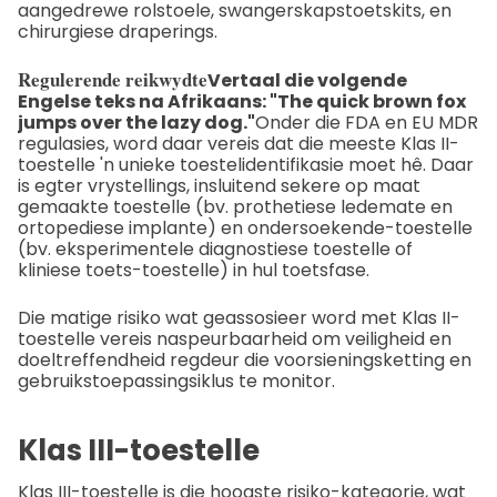
aangedrewe rolstoele, swangerskapstoetskits, en
chirurgiese draperings.
Regulerende reikwydte
Vertaal die volgende
Engelse teks na Afrikaans: "The quick brown fox
jumps over the lazy dog."
Onder die FDA en EU MDR
regulasies, word daar vereis dat die meeste Klas II-
toestelle 'n unieke toestelidentifikasie moet hê. Daar
is egter vrystellings, insluitend sekere op maat
gemaakte toestelle (bv. prothetiese ledemate en
ortopediese implante) en ondersoekende-toestelle
(bv. eksperimentele diagnostiese toestelle of
kliniese toets-toestelle) in hul toetsfase.
Die matige risiko wat geassosieer word met Klas II-
toestelle vereis naspeurbaarheid om veiligheid en
doeltreffendheid regdeur die voorsieningsketting en
gebruikstoepassingsiklus te monitor.
Klas III-toestelle
Klas III-toestelle is die hoogste risiko-kategorie, wat