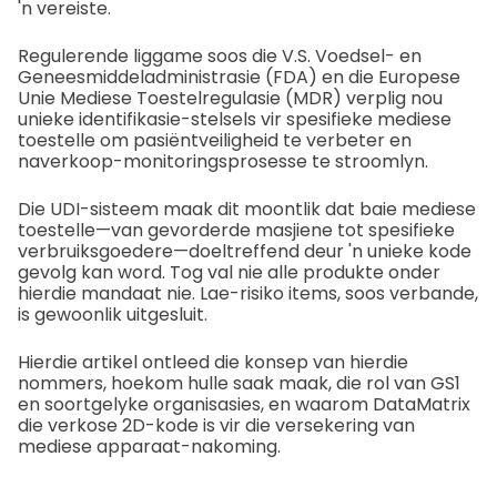
'n vereiste.
Regulerende liggame soos die V.S. Voedsel- en
Geneesmiddeladministrasie (FDA) en die Europese
Unie Mediese Toestelregulasie (MDR) verplig nou
unieke identifikasie-stelsels vir spesifieke mediese
toestelle om pasiëntveiligheid te verbeter en
naverkoop-monitoringsprosesse te stroomlyn.
Die UDI-sisteem maak dit moontlik dat baie mediese
toestelle—van gevorderde masjiene tot spesifieke
verbruiksgoedere—doeltreffend deur 'n unieke kode
gevolg kan word. Tog val nie alle produkte onder
hierdie mandaat nie. Lae-risiko items, soos verbande,
is gewoonlik uitgesluit.
Hierdie artikel ontleed die konsep van hierdie
nommers, hoekom hulle saak maak, die rol van GS1
en soortgelyke organisasies, en waarom DataMatrix
die verkose 2D-kode is vir die versekering van
mediese apparaat-nakoming.