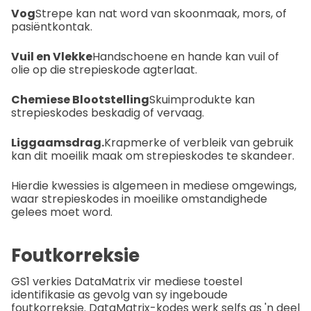
Vog
Strepe kan nat word van skoonmaak, mors, of
pasiëntkontak.
Vuil en Vlekke
Handschoene en hande kan vuil of
olie op die strepieskode agterlaat.
Chemiese Blootstelling
Skuimprodukte kan
strepieskodes beskadig of vervaag.
Liggaamsdrag.
Krapmerke of verbleik van gebruik
kan dit moeilik maak om strepieskodes te skandeer.
Hierdie kwessies is algemeen in mediese omgewings,
waar strepieskodes in moeilike omstandighede
gelees moet word.
Foutkorreksie
GS1 verkies DataMatrix vir mediese toestel
identifikasie as gevolg van sy ingeboude
foutkorreksie. DataMatrix-kodes werk selfs as 'n deel