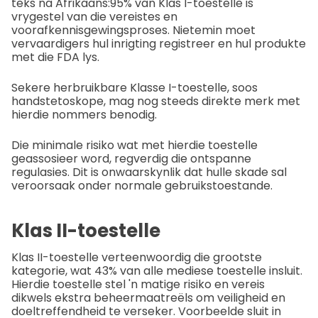
teks na Afrikaans:
95% van Klas I-toestelle is
vrygestel van die vereistes en
voorafkennisgewingsproses. Nietemin moet
vervaardigers hul inrigting registreer en hul produkte
met die FDA lys.
Sekere herbruikbare Klasse I-toestelle, soos
handstetoskope, mag nog steeds direkte merk met
hierdie nommers benodig.
Die minimale risiko wat met hierdie toestelle
geassosieer word, regverdig die ontspanne
regulasies. Dit is onwaarskynlik dat hulle skade sal
veroorsaak onder normale gebruikstoestande.
Klas II-toestelle
Klas II-toestelle verteenwoordig die grootste
kategorie, wat 43% van alle mediese toestelle insluit.
Hierdie toestelle stel 'n matige risiko en vereis
dikwels ekstra beheermaatreëls om veiligheid en
doeltreffendheid te verseker. Voorbeelde sluit in