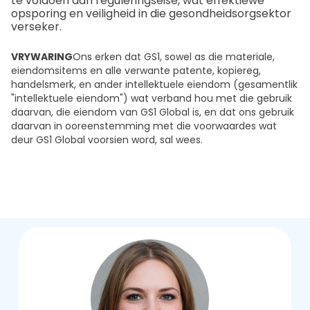
te voldoen aan reguleringseise, wat effektiewe
opsporing en veiligheid in die gesondheidsorgsektor
verseker.
VRYWARING
Ons erken dat GS1, sowel as die materiale,
eiendomsitems en alle verwante patente, kopiereg,
handelsmerk, en ander intellektuele eiendom (gesamentlik
"intellektuele eiendom") wat verband hou met die gebruik
daarvan, die eiendom van GS1 Global is, en dat ons gebruik
daarvan in ooreenstemming met die voorwaardes wat
deur GS1 Global voorsien word, sal wees.