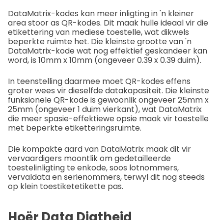
DataMatrix-kodes kan meer inligting in 'n kleiner
area stoor as QR-kodes. Dit maak hulle ideaal vir die
etikettering van mediese toestelle, wat dikwels
beperkte ruimte het. Die kleinste grootte van 'n
DataMatrix-kode wat nog effektief geskandeer kan
word, is 10mm x 10mm (ongeveer 0.39 x 0.39 duim).
In teenstelling daarmee moet QR-kodes effens
groter wees vir dieselfde datakapasiteit. Die kleinste
funksionele QR-kode is gewoonlik ongeveer 25mm x
25mm (ongeveer 1 duim vierkant), wat DataMatrix
die meer spasie-effektiewe opsie maak vir toestelle
met beperkte etiketteringsruimte.
Die kompakte aard van DataMatrix maak dit vir
vervaardigers moontlik om gedetailleerde
toestelinligting te enkode, soos lotnommers,
vervaldata en serienommers, terwyl dit nog steeds
op klein toestiketetikette pas.
Hoër Data Digtheid