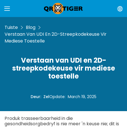
Tuiste
Blog
Verstaan Van UDI En 2D-Streepkodekeuse Vir
Mediese Toestelle
Verstaan van UDI en 2D-
streepkodekeuse vir mediese
toestelle
Deur
:
Zel
Opdate
:
March 19, 2025
Produk trasseerbaarheid in die
gesondheidsorgbedryf is nie meer 'n keuse nie; dit is