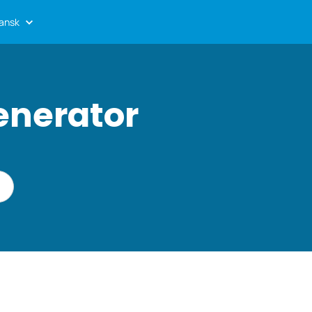
ansk
enerator