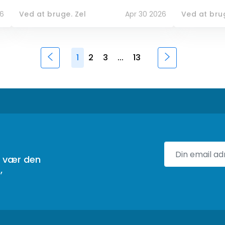
6
Ved at bruge. Zel
Apr 30 2026
Ved at brug
1
2
3
...
13
g vær den
,