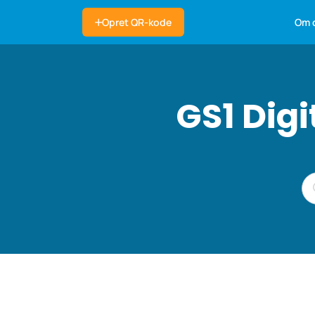
Om 
Opret QR-kode
GS1 Dig