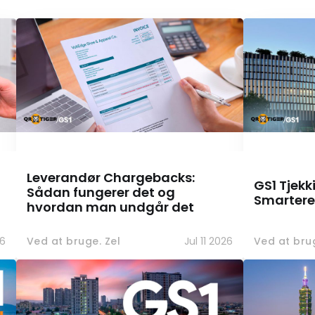
Leverandør Chargebacks:
GS1 Tjekk
Sådan fungerer det og
Smartere
hvordan man undgår det
26
Ved at bruge. Zel
Jul 11 2026
Ved at brug