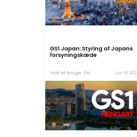
GS1 Japan: Styring af Japans
forsyningskæde
Ved at bruge. Zel
Jun 10 20