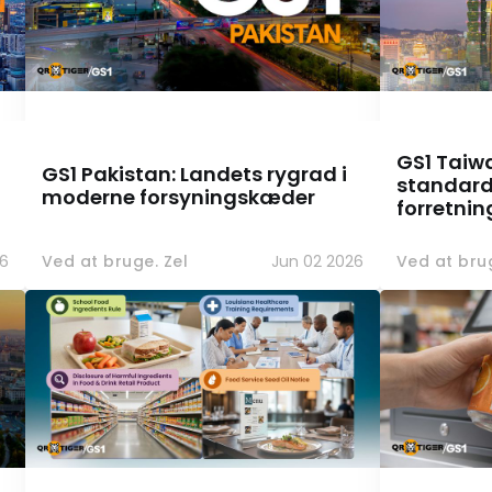
GS1 Taiwan
GS1 Pakistan: Landets rygrad i
standarde
moderne forsyningskæder
forretnin
26
Ved at bruge. Zel
Jun 02 2026
Ved at brug