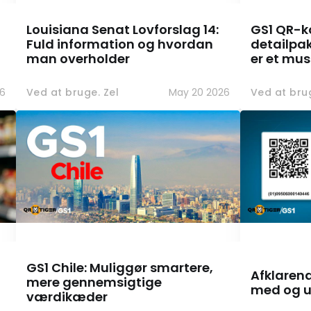
Louisiana Senat Lovforslag 14:
GS1 QR-k
Fuld information og hvordan
detailpak
man overholder
er et mu
6
Ved at bruge. Zel
May 20 2026
Ved at brug
GS1 Chile: Muliggør smartere,
Afklaren
mere gennemsigtige
med og u
værdikæder