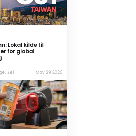
: Lokal kilde til
r for global
g
e. Zel
May 29 2026