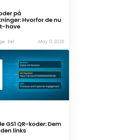
oder på
ninger: Hvorfor de nu
st-have
e. Zel
May 13 2026
de GS1 QR-koder: Dem
den links