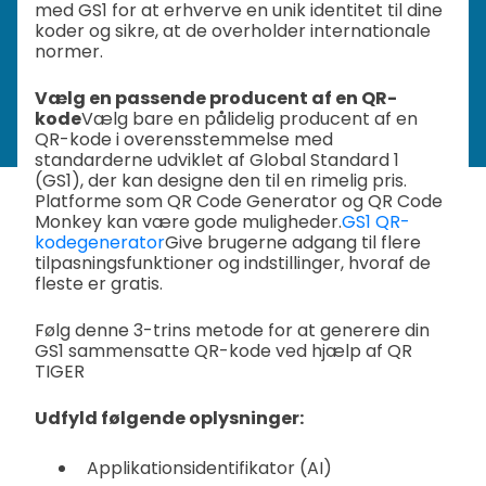
med GS1 for at erhverve en unik identitet til dine
koder og sikre, at de overholder internationale
normer.
Vælg en passende producent af en QR-
kode
Vælg bare en pålidelig producent af en
QR-kode i overensstemmelse med
standarderne udviklet af Global Standard 1
(GS1), der kan designe den til en rimelig pris.
Platforme som QR Code Generator og QR Code
Monkey kan være gode muligheder.
GS1 QR-
kodegenerator
Give brugerne adgang til flere
tilpasningsfunktioner og indstillinger, hvoraf de
fleste er gratis.
Følg denne 3-trins metode for at generere din
GS1 sammensatte QR-kode ved hjælp af QR
TIGER
Udfyld følgende oplysninger:
Applikationsidentifikator (AI)