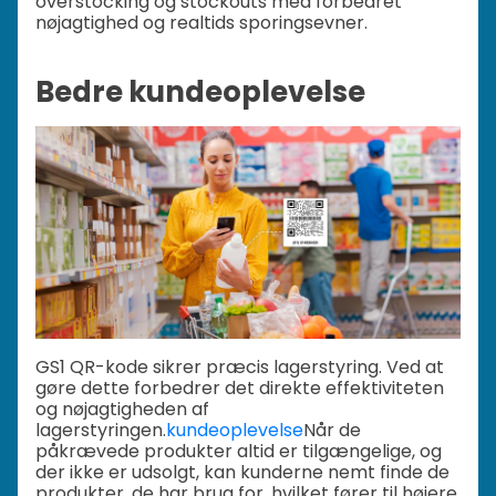
overstocking og stockouts med forbedret
nøjagtighed og realtids sporingsevner.
Bedre kundeoplevelse
GS1 QR-kode sikrer præcis lagerstyring. Ved at
gøre dette forbedrer det direkte effektiviteten
og nøjagtigheden af
lagerstyringen.
kundeoplevelse
Når de
påkrævede produkter altid er tilgængelige, og
der ikke er udsolgt, kan kunderne nemt finde de
produkter, de har brug for, hvilket fører til højere