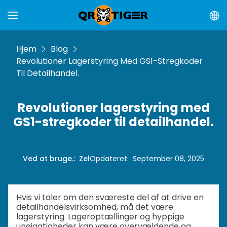
Hjem
Blog
Revolutioner Lagerstyring Med GS1-Stregkoder
Til Detailhandel.
Revolutioner lagerstyring med
GS1-stregkoder til detailhandel.
Ved at bruge.
:
Zel
Opdateret
:
September 08, 2025
Hvis vi taler om den sværeste del af at drive en
detailhandelsvirksomhed, må det være
lagerstyring. Lageroptællinger og hyppige
unøjagtigheder kan være overvældende og