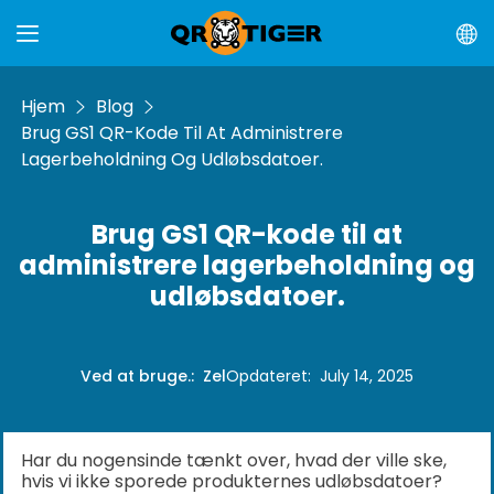
Hjem
Blog
Brug GS1 QR-Kode Til At Administrere
Lagerbeholdning Og Udløbsdatoer.
Brug GS1 QR-kode til at
administrere lagerbeholdning og
udløbsdatoer.
Ved at bruge.
:
Zel
Opdateret
:
July 14, 2025
Har du nogensinde tænkt over, hvad der ville ske,
hvis vi ikke sporede produkternes udløbsdatoer?