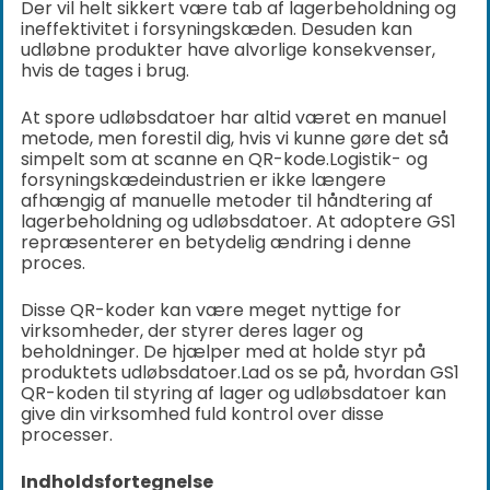
Der vil helt sikkert være tab af lagerbeholdning og
ineffektivitet i forsyningskæden. Desuden kan
udløbne produkter have alvorlige konsekvenser,
hvis de tages i brug.
At spore udløbsdatoer har altid været en manuel
metode, men forestil dig, hvis vi kunne gøre det så
simpelt som at scanne en QR-kode.
Logistik- og
forsyningskædeindustrien er ikke længere
afhængig af manuelle metoder til håndtering af
lagerbeholdning og udløbsdatoer. At adoptere GS1
repræsenterer en betydelig ændring i denne
proces.
Disse QR-koder kan være meget nyttige for
virksomheder, der styrer deres lager og
beholdninger. De hjælper med at holde styr på
produktets udløbsdatoer.
Lad os se på, hvordan GS1
QR-koden til styring af lager og udløbsdatoer kan
give din virksomhed fuld kontrol over disse
processer.
Indholdsfortegnelse