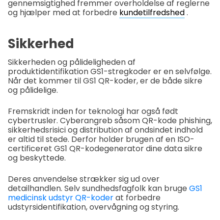
gennemsigtighed fremmer overholdelse af reglerne
og hjælper med at forbedre
kundetilfredshed
.
Sikkerhed
Sikkerheden og pålideligheden af
produktidentifikation GS1-stregkoder er en selvfølge.
Når det kommer til GS1 QR-koder, er de både sikre
og pålidelige.
Fremskridt inden for teknologi har også født
cybertrusler. Cyberangreb såsom QR-kode phishing,
sikkerhedsrisici og distribution af ondsindet indhold
er altid til stede. Derfor holder brugen af en ISO-
certificeret GS1 QR-kodegenerator dine data sikre
og beskyttede.
Deres anvendelse strækker sig ud over
detailhandlen. Selv sundhedsfagfolk kan bruge
GS1
medicinsk udstyr QR-koder
at forbedre
udstyrsidentifikation, overvågning og styring.