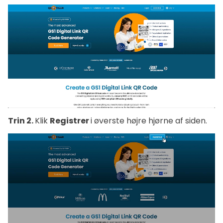
Trin 2.
Klik
Registrer
i øverste højre hjørne af siden.