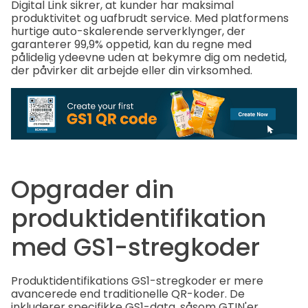
Digital Link sikrer, at kunder har maksimal
produktivitet og uafbrudt service. Med platformens
hurtige auto-skalerende serverklynger, der
garanterer 99,9% oppetid, kan du regne med
pålidelig ydeevne uden at bekymre dig om nedetid,
der påvirker dit arbejde eller din virksomhed.
Opgrader din
produktidentifikation
med GS1-stregkoder
Produktidentifikations GS1-stregkoder er mere
avancerede end traditionelle QR-koder. De
inkluderer specifikke GS1-data, såsom GTIN'er,