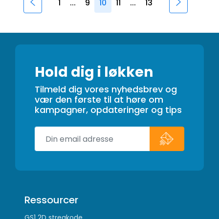
1
...
9
10
11
...
13
Hold dig i løkken
Tilmeld dig vores nyhedsbrev og
vær den første til at høre om
kampagner, opdateringer og tips
Ressourcer
GS1 2D stregkode