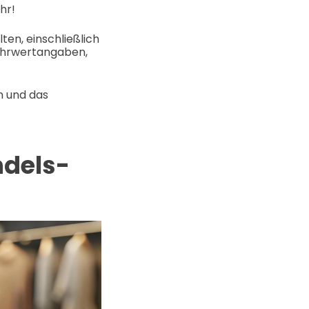
hr!
ten, einschließlich
Nährwertangaben,
n und das
ndels-