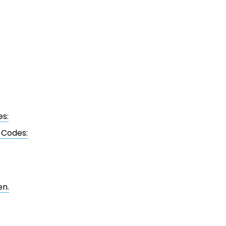
es:
-Codes:
en.