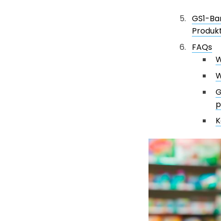
GS1-Bar
Produkt
FAQs
W
W
G
p
K