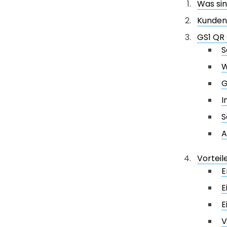
Was si
Kunden
GS1 QR
S
W
G
I
S
A
Vortei
E
E
E
V