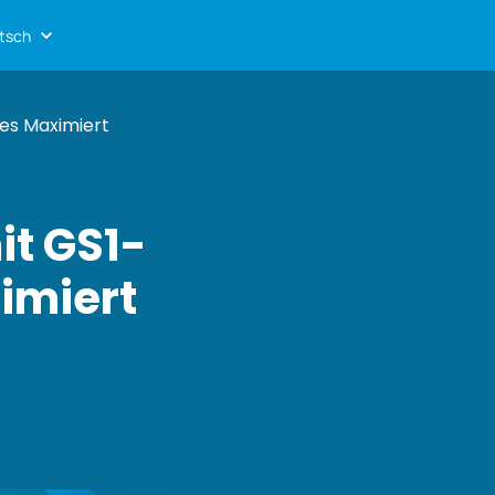
tsch
es Maximiert
t GS1-
imiert