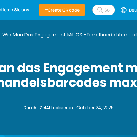
tieren Sie uns
Create QR code
Deu
Wie Man Das Engagement Mit GS1-Einzelhandelsbarcod
an das Engagement mi
lhandelsbarcodes max
Durch
:
Zel
Aktualisieren
:
October 24, 2025