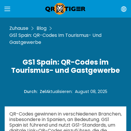
Zuhause
Blog
GS1 Spain: QR-Codes Im Tourismus- Und
Gastgewerbe
GS1 Spain: QR-Codes im
Tourismus- und Gastgewerbe
Durch
:
Zel
Aktualisieren
:
August 08, 2025
QR-Codes gewinnen in verschiedenen Branchen,
insbesondere in Spanien, an Bedeutung. GS1
Spain ist führend und nutzt GS1-Standards, um
digitale Link-QR-Codes einzuführen, die die