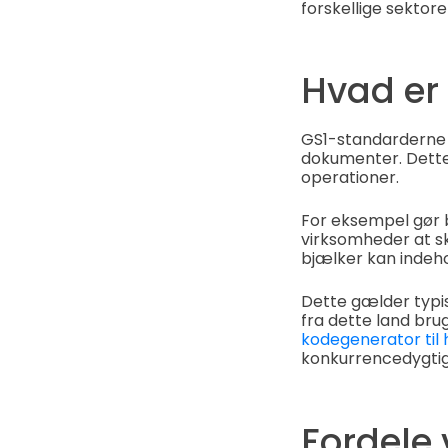
forskellige sektore
Hvad er
GS1-standarderne ti
dokumenter. Dette
operationer.
For eksempel gør b
virksomheder at sk
bjælker kan indeho
Dette gælder typis
fra dette land bru
kodegenerator til
konkurrencedygti
Fordele