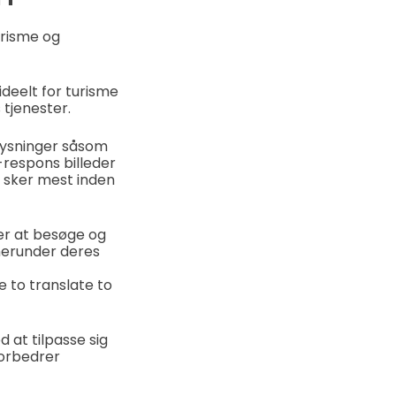
urisme og
eelt for turisme
 tjenester.
lysninger såsom
-respons billeder
e sker mest inden
er at besøge og
herunder deres
e to translate to
at tilpasse sig
orbedrer