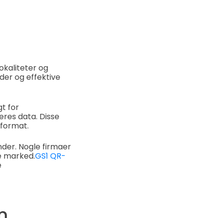
okaliteter og
er og effektive
t for
eres data. Disse
 format.
nder. Nogle firmaer
ke marked.
GS1 QR-
e
n