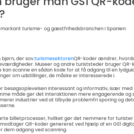
 bruger man GS1 QR-kode
?
arkant turisme- og gæstfrihedsbranchen i Spanien:
 bjørn, der sov.
turismesektoren
QR-koder ændrer, hvord
værdigheder. Museer og andre turiststeder bruger QR-kod
 kan scanne en sådan kode for at få adgang til en lydguid
ger om udstillinger, de måske er interesserede i.
r besøgsoplevelsen interessant og informativ, især med 
amme måde gør det interaktionen mere engagerende og s
erer industrier ved at tilbyde problemfri sporing og detal
serne.
rte billetprocesser, hvilket gør det nemmere for turister 
 modtager QR-koder genereret ved hjælp af en GS1 digital
der dem adgang ved scanning.