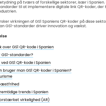
ydning på tværs af forskellige sektorer, især i Spanien. G
andarder til at implementere digitale link QR-koder, der
ndustrien.
rsker virkningen af ​​GS1 Spaniens QR-koder på disse sekt
n GS1-standarder driver innovation og vækst.
else
k over GS1 QR-kode i Spanien
r GS1-standarder?
 ved GS1 QR-kode i Spanien
n bruger man GS1 QR-koder i Spanien?
urisme
æstfrihed
remtidige trends i Spanien
orstærket virkelighed (AR)