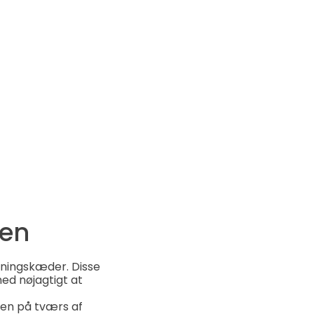
ien
syningskæder. Disse
ed nøjagtigt at
ten på tværs af