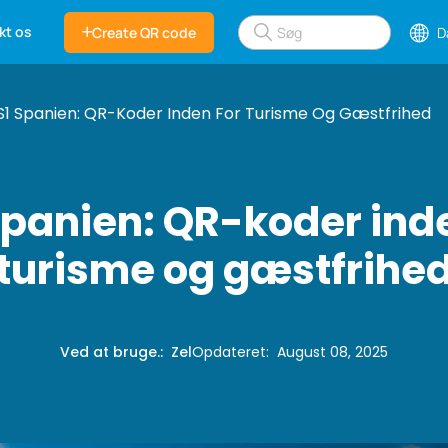
kt os
Create QR code
D
1 Spanien: QR-Koder Inden For Turisme Og Gæstfrihed
Spanien: QR-koder inde
turisme og gæstfrihe
Ved at bruge.
:
Zel
Opdateret
:
August 08, 2025