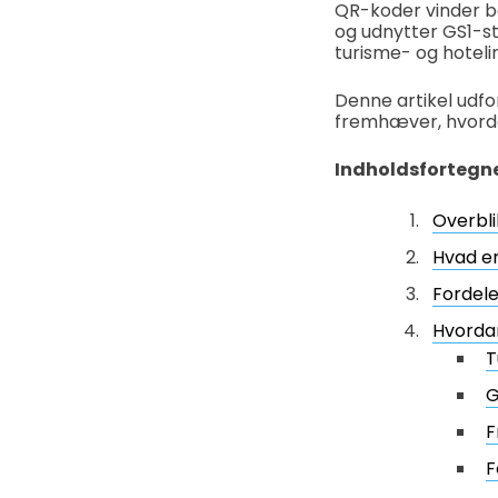
QR-koder vinder bet
og udnytter GS1-st
turisme- og hoteli
Denne artikel udfo
fremhæver, hvorda
Indholdsfortegn
Overbli
Hvad e
Fordele
Hvorda
T
G
F
F