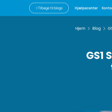
Tilbage til blogs
Hjælpecenter
Konta
Hjem
Blog
GS
GS1 