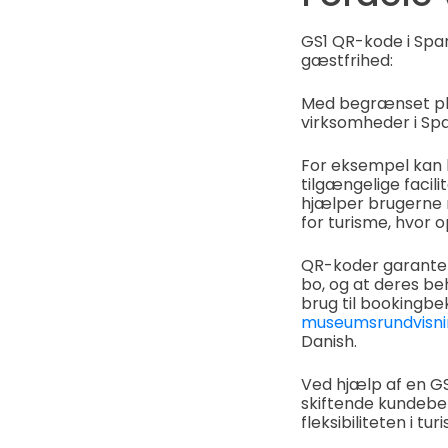
GS1 QR-kode i Spani
gæstfrihed:
Med begrænset pla
virksomheder i Spa
For eksempel kan 
tilgængelige facili
hjælper brugerne m
for turisme, hvor 
QR-koder garanter
bo, og at deres beh
brug til bookingbek
museumsrundvisni
Danish.
Ved hjælp af en G
skiftende kundeb
fleksibiliteten i tur