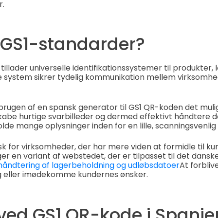
r.
 GS1-standarder?
llader universelle identifikationssystemer til produkter, l
 system sikrer tydelig kommunikation mellem virksomhed
rugen af en spansk generator til GS1 QR-koden det mulig
abe hurtige svarbilleder og dermed effektivt håndtere d
lde mange oplysninger inden for en lille, scanningsvenlig
k for virksomheder, der har mere viden at formidle til ku
ger en variant af webstedet, der er tilpasset til det dans
 håndtering af lagerbeholdning og udløbsdatoer
At forbliv
g eller imødekomme kundernes ønsker.
 ved GS1 QR-kode i Spanie