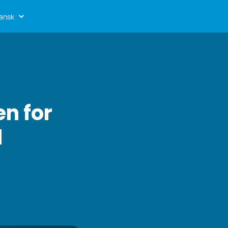
ansk
n for
d