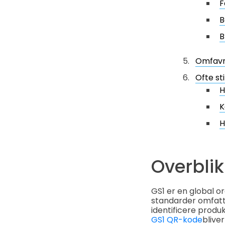
F
B
B
Omfavn
Ofte st
H
K
H
Overblik
GS1 er en global o
standarder omfatt
identificere produ
GS1 QR-kode
blive