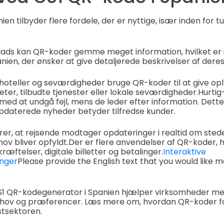
en tilbyder flere fordele, der er nyttige, især inden for t
ds kan QR-koder gemme meget information, hvilket er id
nien, der ønsker at give detaljerede beskrivelser af deres
hoteller og seværdigheder bruge QR-koder til at give op
teter, tilbudte tjenester eller lokale seværdigheder.
Hurtig
ed at undgå fejl, mens de leder efter information. Dett
opdaterede nyheder betyder tilfredse kunder.
er, at rejsende modtager opdateringer i realtid om sted
ov bliver opfyldt.
Der er flere anvendelser af QR-koder, 
ræftelser, digitale billetter og betalinger.
Interaktive
nger
Please provide the English text that you would like m
S1 QR-kodegenerator i Spanien hjælper virksomheder med 
ehov og præferencer. Læs mere om, hvordan QR-koder f
istsektoren.