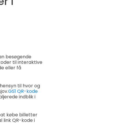
r i
an besøgende
er til interaktive
e eller få
hensyn til hvor og
jov.
GS1 QR-kode
jerede indblik i
at købe billetter
 link QR-kode i