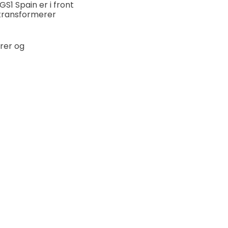
S1 Spain er i front
 transformerer
orer og