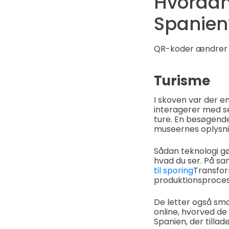
Hvordan
Spanien
QR-koder ændrer m
Turisme
I skoven var der en
interagerer med se
ture. En besøgende
museernes oplysnin
Sådan teknologi gø
hvad du ser. På s
til sporing
Transform
produktionsproces
De letter også sma
online, hvorved de
Spanien, der tilla