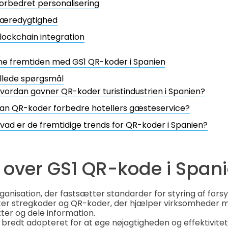
orbedret personalisering
æredygtighed
lockchain integration
e fremtiden med GS1 QR-koder i Spanien
illede spørgsmål
vordan gavner QR-koder turistindustrien i Spanien?
an QR-koder forbedre hotellers gæsteservice?
vad er de fremtidige trends for QR-koder i Spanien?
 over GS1 QR-kode i Span
rganisation, der fastsætter standarder for styring af for
er stregkoder og QR-koder, der hjælper virksomheder m
kter og dele information.
r bredt adopteret for at øge nøjagtigheden og effektivite