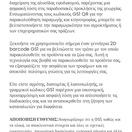
διαχείριση της αλυσίδας εφοδιασμού, παρέχοντας μια
ψηφιακή λύση στις παραδοσιακές προκλήσεις της γεωργίας.
Ενσωματώνοντας τους κωδικούς GS1 QR για την
παρακολούθηση παραγωγής και κτηνοτροφίας, μπορείτε να
βελτιστοποιήσετε την παραγωγικότητα του αγροκτήματος ή
των επιχειρηματικών σας πράξεων.
Ξεκινήστε να χρησιμοποιείτε σήμερα έναν γεννήτρια 2D
barcode GS1 για να βελτιώσετε τον τρόπο με τον οποίο
παρακολουθείτε τα προϊόντα και τα ζώα σας. Αυτή η
τεχνολογία σας βοηθά να παρακολουθείτε τα προϊόντα σας,
να εξασφαλίζετε την ασφάλεια των τροφίμων και να
αποκτάτε πολύτιμες γνώσεις για τις λειτουργίες σας.
Είτε είστε αγρότης, διανομέας ή λιανοπωλητής, οι
γραμμικοί κώδικες GS1 παρέχουν μια οικονομική,
προσαρμόσιμη και ασφαλή λύση για να απλοποιήσετε τις
διαδικασίες σας και να ανταποκριθείτε στη ζήτηση των
καταναλωτών για διαφάνεια.
ΑΠΟΠΟΙΗΣΗ ΕΥΘΥΝΗΣ:
Αναγνωρίζουμε ότι η GS1, καθώς και
τα υλικά, τα αποκλειστικά στοιχεία και όλες οι σχετικές
ευρεσιτεχνίες, πνευματικά δικαιώματα, εμπορικά σήματα και άλλη