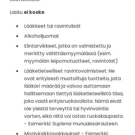
Lasku
ei koske
Lääkkeet tai ravintolisät
Alkoholijuomat
Elintarvikkeet, jotka on valmistettu ja
merkitty vähittäismyymälässä (esim.
myymälän leipomotuotteet, ravintolat)
Lääketieteelliset ravintovalmisteet: Ne
ovat erityisesti muotoiltuja tuotteita, joita
lääkäri määrää ja valvoo auttamaan
hallitsemaan tiettyä lääketieteellistä tilaa,
joka vaatii erityisruokavaliota. Nämä eivät
ole yleistä terveyttä tai hyvinvointia
varten, eikä niitä voi ostaa ruokakaupasta.
- Esimerkki: Suplena munuaissairauteen.
Moniyksikköpakkaukset - Esimerkki: