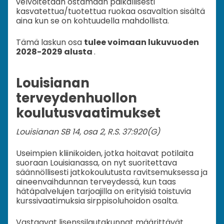
velvoitetaan ostamaan paikallisesti
kasvatettua/tuotettua ruokaa osavaltion sisältä
aina kun se on kohtuudella mahdollista.
Tämä laskun osa
tulee voimaan lukuvuoden
2028-2029 alusta
.
Louisianan
terveydenhuollon
koulutusvaatimukset
Louisianan SB 14, osa 2, R.S. 37:920(G)
Useimpien kliinikoiden, jotka hoitavat potilaita
suoraan Louisianassa, on nyt suoritettava
säännöllisesti jatkokoulutusta ravitsemuksessa ja
aineenvaihdunnan terveydessä, kun taas
hätäpalvelujen tarjoajilla on erityisiä toistuvia
kurssivaatimuksia sirppisoluhoidon osalta.
Vastaavat lisenssilautakunnat määrittävät