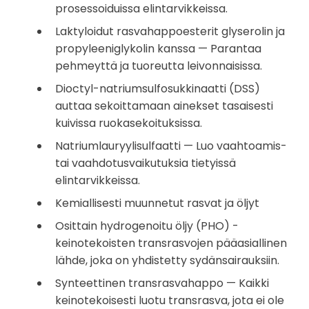
prosessoiduissa elintarvikkeissa.
Laktyloidut rasvahappoesterit glyserolin ja
propyleeniglykolin kanssa — Parantaa
pehmeyttä ja tuoreutta leivonnaisissa.
Dioctyl-natriumsulfosukkinaatti (DSS)
auttaa sekoittamaan ainekset tasaisesti
kuivissa ruokasekoituksissa.
Natriumlauryylisulfaatti — Luo vaahtoamis-
tai vaahdotusvaikutuksia tietyissä
elintarvikkeissa.
Kemiallisesti muunnetut rasvat ja öljyt
Osittain hydrogenoitu öljy (PHO) -
keinotekoisten transrasvojen pääasiallinen
lähde, joka on yhdistetty sydänsairauksiin.
Synteettinen transrasvahappo — Kaikki
keinotekoisesti luotu transrasva, jota ei ole