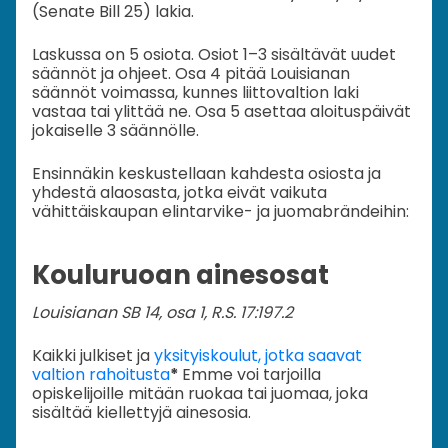
(Senate Bill 25) lakia.
Laskussa on 5 osiota. Osiot 1–3 sisältävät uudet
säännöt ja ohjeet. Osa 4 pitää Louisianan
säännöt voimassa, kunnes liittovaltion laki
vastaa tai ylittää ne. Osa 5 asettaa aloituspäivät
jokaiselle 3 säännölle.
Ensinnäkin keskustellaan kahdesta osiosta ja
yhdestä alaosasta, jotka eivät vaikuta
vähittäiskaupan elintarvike- ja juomabrändeihin:
Kouluruoan ainesosat
Louisianan SB 14, osa 1, R.S. 17:197.2
Kaikki julkiset ja
yksityiskoulut, jotka saavat
valtion rahoitusta
*
Emme voi tarjoilla
opiskelijoille mitään ruokaa tai juomaa, joka
sisältää kiellettyjä ainesosia.