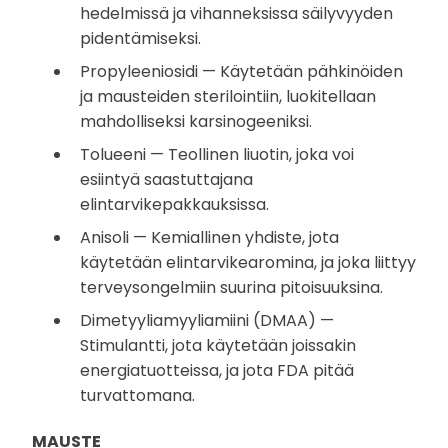
hedelmissä ja vihanneksissa säilyvyyden
pidentämiseksi.
Propyleeniosidi — Käytetään pähkinöiden
ja mausteiden sterilointiin, luokitellaan
mahdolliseksi karsinogeeniksi.
Tolueeni — Teollinen liuotin, joka voi
esiintyä saastuttajana
elintarvikepakkauksissa.
Anisoli — Kemiallinen yhdiste, jota
käytetään elintarvikearomina, ja joka liittyy
terveysongelmiin suurina pitoisuuksina.
Dimetyyliamyyliamiini (DMAA) —
Stimulantti, jota käytetään joissakin
energiatuotteissa, ja jota FDA pitää
turvattomana.
MAUSTE