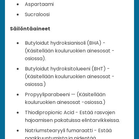
Aspartaami
Sucraloosi
Säilöntäaineet
Butyloidut hydroksianisoli (BHA) -
(Käsitellään kouluruokien ainesosat -
osiossa).
Butyloidut hydroksitolueeni (BHT) -
(Käsitellään kouluruokien ainesosat -
osiossa.)
Propyyliparabeeni — (Käsitellään
kouluruokien ainesosat -osiossa.)
Thiodipropionic Acid - Estää rasvojen
hajoamisen pakatuissa elintarvikkeissa.
Natriumstearyyli fumaraatti - Estää
paakkuuntumista ja pidentää