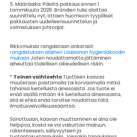
5. Määräaika: Päivitä pakkaus ennen 1.
tammikuuta 2028. Brändien tulisi aloittaa
suunnittelu nyt, ottaen huomioon tyypilliset
pakkausten uudelleensuunnittelun ja
valmistuksen johtoajat.
Rikkomuksia rangaistaan ankarasti
rangaistuksen alainen Louisianan hygieniakoodin
mukaan
Joten noudattamatta jättäminen
aiheuttaa todellisen oikeudellisen riskin.
*
Toinen vaihtoehto
Tuotteen kaavaa
muutetaan poistamalla tai korvaamalla mitkä
tahansa luetelluista ainesosista. Jos tuote ei
enää sisällä mitään 44 luetellusta ainesosasta,
sitä ei ehkä enää tarvitse noudattaa tätä
ilmoitusvelvollisuussääntöä.
Sanottuaan, kaavan muuttaminen ei aina ole
helppoa, koska se voi vaikuttaa makuun,
rakenteeseen, säilyvyyteen ja
tuotantokustannuksiin. Joissakin tapauksissa