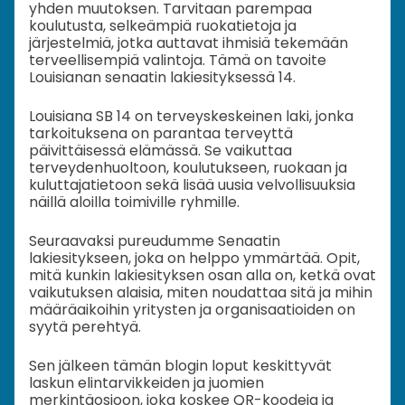
yhden muutoksen. Tarvitaan parempaa
koulutusta, selkeämpiä ruokatietoja ja
järjestelmiä, jotka auttavat ihmisiä tekemään
terveellisempiä valintoja. Tämä on tavoite
Louisianan senaatin lakiesityksessä 14.
Louisiana SB 14 on terveyskeskeinen laki, jonka
tarkoituksena on parantaa terveyttä
päivittäisessä elämässä. Se vaikuttaa
terveydenhuoltoon, koulutukseen, ruokaan ja
kuluttajatietoon sekä lisää uusia velvollisuuksia
näillä aloilla toimiville ryhmille.
Seuraavaksi pureudumme Senaatin
lakiesitykseen, joka on helppo ymmärtää. Opit,
mitä kunkin lakiesityksen osan alla on, ketkä ovat
vaikutuksen alaisia, miten noudattaa sitä ja mihin
määräaikoihin yritysten ja organisaatioiden on
syytä perehtyä.
Sen jälkeen tämän blogin loput keskittyvät
laskun elintarvikkeiden ja juomien
merkintäosioon, joka koskee QR-koodeja ja