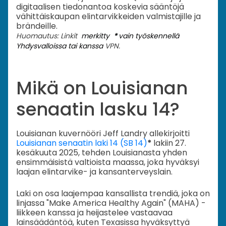
digitaalisen tiedonantoa koskevia sääntöjä
vähittäiskaupan elintarvikkeiden valmistajille ja
brändeille.
Huomautus: Linkit
merkitty
*
vain työskennellä
Yhdysvalloissa tai kanssa
VPN.
Mikä on Louisianan
senaatin lasku 14?
Louisianan kuvernööri Jeff Landry allekirjoitti
Louisianan senaatin laki 14 (SB 14)
*
lakiin 27.
kesäkuuta 2025, tehden Louisianasta yhden
ensimmäisistä valtioista maassa, joka hyväksyi
laajan elintarvike- ja kansanterveyslain.
Laki on osa laajempaa kansallista trendiä, joka on
linjassa "Make America Healthy Again" (MAHA) -
liikkeen kanssa ja heijastelee vastaavaa
lainsäädäntöä, kuten Texasissa hyväksyttyä