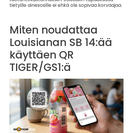
tietyille ainesosille ei ehkä ole sopivaa korvaajaa.
Miten noudattaa
Louisianan SB 14:ää
käyttäen QR
TIGER/GS1:ä