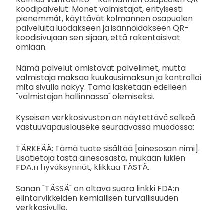
koodipalvelut: Monet valmistajat, erityisesti
pienemmät, käyttävät kolmannen osapuolen
palveluita luodakseen ja isännöidäkseen QR-
koodisivujaan sen sijaan, että rakentaisivat
omiaan.
Nämä palvelut omistavat palvelimet, mutta
valmistaja maksaa kuukausimaksun ja kontrolloi
mitä sivulla näkyy. Tämä lasketaan edelleen
"valmistajan hallinnassa" olemiseksi.
Kyseisen verkkosivuston on näytettävä selkeä
vastuuvapauslauseke seuraavassa muodossa:
TÄRKEÄÄ: Tämä tuote sisältää [ainesosan nimi].
Lisätietoja tästä ainesosasta, mukaan lukien
FDA:n hyväksynnät, klikkaa TÄSTÄ.
Sanan "TÄSSÄ" on oltava suora linkki FDA:n
elintarvikkeiden kemiallisen turvallisuuden
verkkosivulle.