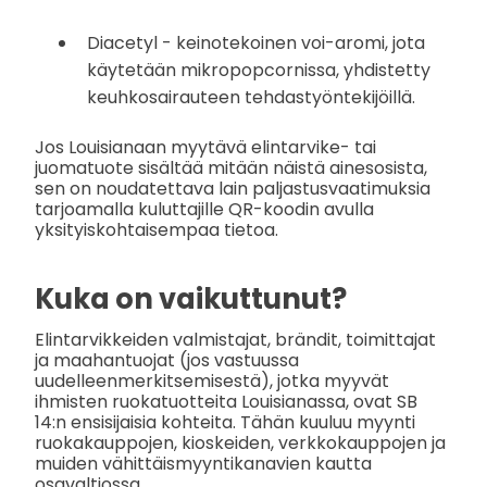
Diacetyl - keinotekoinen voi-aromi, jota
käytetään mikropopcornissa, yhdistetty
keuhkosairauteen tehdastyöntekijöillä.
Jos Louisianaan myytävä elintarvike- tai
juomatuote sisältää mitään näistä ainesosista,
sen on noudatettava lain paljastusvaatimuksia
tarjoamalla kuluttajille QR-koodin avulla
yksityiskohtaisempaa tietoa.
Kuka on vaikuttunut?
Elintarvikkeiden valmistajat, brändit, toimittajat
ja maahantuojat (jos vastuussa
uudelleenmerkitsemisestä), jotka myyvät
ihmisten ruokatuotteita Louisianassa, ovat SB
14:n ensisijaisia kohteita. Tähän kuuluu myynti
ruokakauppojen, kioskeiden, verkkokauppojen ja
muiden vähittäismyyntikanavien kautta
osavaltiossa.