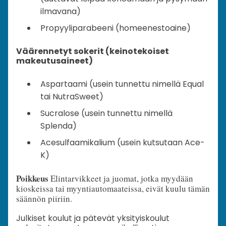
ilmavana)
Propyyliparabeeni (homeenestoaine)
Väärennetyt sokerit (keinotekoiset
makeutusaineet)
Aspartaami (usein tunnettu nimellä Equal
tai NutraSweet)
Sucralose (usein tunnettu nimellä
Splenda)
Acesulfaamikalium (usein kutsutaan Ace-
K)
Poikkeus
Elintarvikkeet ja juomat, jotka myydään
kioskeissa tai myyntiautomaateissa, eivät kuulu tämän
säännön piiriin.
Julkiset koulut ja pätevät yksityiskoulut