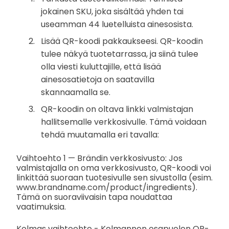
jokainen SKU, joka sisältää yhden tai
useamman 44 luetelluista ainesosista.
Lisää QR-koodi pakkaukseesi. QR-koodin
tulee näkyä tuotetarrassa, ja siinä tulee
olla viesti kuluttajille, että lisää
ainesosatietoja on saatavilla
skannaamalla se.
QR-koodin on oltava linkki valmistajan
hallitsemalle verkkosivulle. Tämä voidaan
tehdä muutamalla eri tavalla:
Vaihtoehto 1 — Brändin verkkosivusto: Jos
valmistajalla on oma verkkosivusto, QR-koodi voi
linkittää suoraan tuotesivulle sen sivustolla (esim.
www.brandname.com/product/ingredients).
Tämä on suoraviivaisin tapa noudattaa
vaatimuksia.
Kolmas vaihtoehto - Kolmannen osapuolen QR-