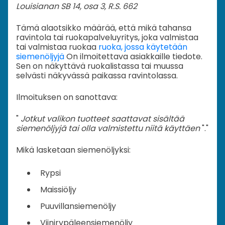
Louisianan SB 14, osa 3, R.S. 662
Tämä alaotsikko määrää, että mikä tahansa
ravintola tai ruokapalveluyritys, joka valmistaa
tai valmistaa ruokaa
ruoka, jossa käytetään
siemenöljyjä
On ilmoitettava asiakkaille tiedote.
Sen on näkyttävä ruokalistassa tai muussa
selvästi näkyvässä paikassa ravintolassa.
Ilmoituksen on sanottava:
"
Jotkut valikon tuotteet saattavat sisältää
siemenöljyjä tai olla valmistettu niitä käyttäen
"."
Mikä lasketaan siemenöljyksi:
Rypsi
Maissiöljy
Puuvillansiemenöljy
Viinirypäleensiemenöljy