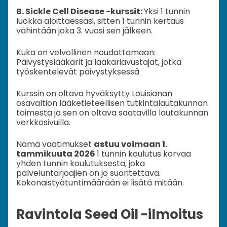
B. Sickle Cell Disease -kurssit:
Yksi 1 tunnin
luokka aloittaessasi, sitten 1 tunnin kertaus
vähintään joka 3. vuosi sen jälkeen.
Kuka on velvollinen noudattamaan:
Päivystyslääkärit ja lääkäriavustajat, jotka
työskentelevät päivystyksessä
Kurssin on oltava hyväksytty Louisianan
osavaltion lääketieteellisen tutkintalautakunnan
toimesta ja sen on oltava saatavilla lautakunnan
verkkosivuilla.
Nämä vaatimukset
astuu voimaan 1.
tammikuuta 2026
1 tunnin koulutus korvaa
yhden tunnin koulutuksesta, joka
palveluntarjoajien on jo suoritettava.
Kokonaistyötuntimäärään ei lisätä mitään.
Ravintola Seed Oil -ilmoitus