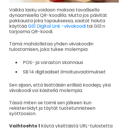
Vaikka lasku voidaan maksaa tavallisella
dynaamisella QR-koodilla. Mutta jos päivität
pakkausta joka tapauksessa, saatat haluta
käyttää
GS1 Digital Link -viivakoodi
tai GS1:n
tarjoama QR-koodi.
Tämä mahdollistaa yhden viivakoodin
tulostamisen, joka tukee molempia:
POS- ja varaston skannaus
SB 14 digitaaliset ilmoitusvaatimukset
Sen sijaan, että lisättäisiin erillisiä koodeja, yksi
viivakoodi voi käsitellä molempia.
Tässä miten se toimii sen jälkeen kun
rekisteröidyt ja täytät tuotetunnisteen
syöttöosion.
Vaihtoehto 1
Käytä yksittäistä URL-tulostetta