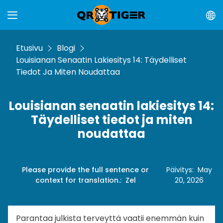
Etusivu
Blogi
Louisianan Senaatin Lakiesitys 14: Täydelliset
Tiedot Ja Miten Noudattaa
Louisianan senaatin lakiesitys 14:
Täydelliset tiedot ja miten
noudattaa
Please provide the full sentence or
Päivitys
:
May
context for translation.
:
Zel
20, 2026
Parantaa julkista terveyttä vaatii enemmän kuin