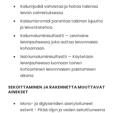
Kaliumjodidi vahvistaa ja hoitaa taikinaa
leivän valmistuksessa.
Kalsiumbromidi parantaa taikinan lujuutta
ja leivontatehoa.
Kaliumalumiinisulfaatti — Leivinaine
leivinjauheessa, joka auttaa leivonnaisia
kohoamaan.
Natriumalumiinisulfaatti — Käytetään
leivinjauheessa luomaan toinen
kohoaminen leivonnaisen paistamisen
aikana.
SEKOITTAMINEN JA RAKENNETTA MUUTTAVAT
AINEKSET
Mono- ja diglyseridien asetyloituneet
esterit - Pitää öljyn ja veden sekoittuneena