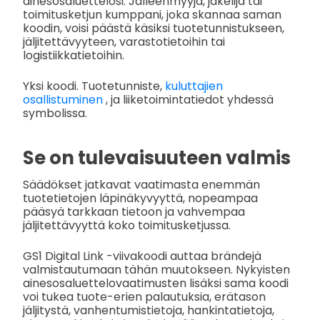
ainesosaluettelosi. Jälleenmyyjä, jakelija tai
toimitusketjun kumppani, joka skannaa saman
koodin, voisi päästä käsiksi tuotetunnistukseen,
jäljitettävyyteen, varastotietoihin tai
logistiikkatietoihin.
Yksi koodi. Tuotetunniste,
kuluttajien
osallistuminen
, ja liiketoimintatiedot yhdessä
symbolissa.
Se on tulevaisuuteen valmis
Säädökset jatkavat vaatimasta enemmän
tuotetietojen läpinäkyvyyttä, nopeampaa
pääsyä tarkkaan tietoon ja vahvempaa
jäljitettävyyttä koko toimitusketjussa.
GS1 Digital Link -viivakoodi auttaa brändejä
valmistautumaan tähän muutokseen. Nykyisten
ainesosaluettelovaatimusten lisäksi sama koodi
voi tukea tuote-erien palautuksia, erätason
jäljitystä, vanhentumistietoja, hankintatietoja,