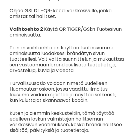
Ohjaa GS1 DL -QR-koodi verkkosivulle, jonka
omistat tai hallitset.
Vaihtoehto 2
Käytä QR TIGER/GS1:n Tuotesivun
ominaisuutta.
Toinen vaihtoehto on käyttää tuotesivumme
ominaisuutta luodaksesi brändätyn sivun
tuotteellesi. Voit valita suunnittelun ja mukauttaa
sen vastaamaan brändiäsi, lisätä tuotetietoja,
arvosteluja, kuvia ja videota.
Turvallisuusosio voidaan nimetä uudelleen
Huomautus-osioon, jossa vaadittu ilmoitus
lausuma voidaan sijoittaa ja näyttää selkeästi,
kun kuluttajat skannaavat koodin.
Kuten jo aiemmin keskusteltiin, tämä täyttää
edelleen laskun valmistajan hallitseman
verkkosivun vaatimuksen, koska brändi hallitsee
sisältöä, päivityksiä ja tuotetietoja.