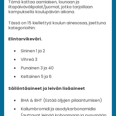
Tämä kattaa aamiaisen, lounaan ja
iltapäivävälipalat/juomat, jotka tarjoillaan
kampuksella koulupäivän aikana.
Tässä on 15 kiellettyä koulun ainesosaa, jaettuna
kategorioihin:
Elintarvikeväri.
Sininen 1 ja 2
Vihreä 3
Punainen 3 ja 40
Keltainen 5 ja 6
Säilöntäaineet ja leivän lisäaineet
BHA & BHT (Estää öljyjen pilaantumisen)
Kaliumbromidi ja asodykarbonamidia
(auttavat leipää kohoamaan ja pysymään