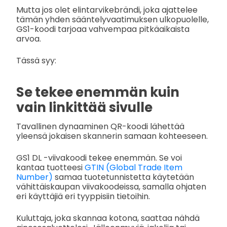
Mutta jos olet elintarvikebrändi, joka ajattelee
tämän yhden sääntelyvaatimuksen ulkopuolelle,
GS1-koodi tarjoaa vahvempaa pitkäaikaista
arvoa.
Tässä syy:
Se tekee enemmän kuin
vain linkittää sivulle
Tavallinen dynaaminen QR-koodi lähettää
yleensä jokaisen skannerin samaan kohteeseen.
GS1 DL -viivakoodi tekee enemmän. Se voi
kantaa tuotteesi
GTIN (Global Trade Item
Number)
samaa tuotetunnistetta käytetään
vähittäiskaupan viivakoodeissa, samalla ohjaten
eri käyttäjiä eri tyyppisiin tietoihin.
Kuluttaja, joka skannaa kotona, saattaa nähdä