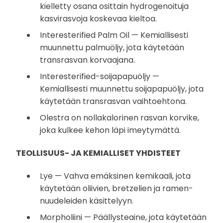
kielletty osana osittain hydrogenoituja
kasvirasvoja koskevaa kieltoa.
Interesterified Palm Oil — Kemiallisesti
muunnettu palmuöljy, jota käytetään
transrasvan korvaajana.
Interesterified-soijapapuöljy —
Kemiallisesti muunnettu soijapapuöljy, jota
käytetään transrasvan vaihtoehtona.
Olestra on nollakalorinen rasvan korvike,
joka kulkee kehon läpi imeytymättä.
TEOLLISUUS- JA KEMIALLISET YHDISTEET
Lye — Vahva emäksinen kemikaali, jota
käytetään oliivien, bretzelien ja ramen-
nuudeleiden käsittelyyn.
Morpholiini — Päällysteaine, jota käytetään