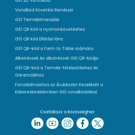
GS1 2D Vonzókód
Vonalkód Követési Rendszer
GS1 Termékimaradás
GS1 QR kód a nyomonkövetéshez
GS1 QR kód Ellátási lánc
GS1 QR-kód a Farm to Table számára
Alkatrészek és alkatrészek GS1 QR-kódja
GS1 QR-kód a Termék-hitelesítéshez és
Garanciákhoz
Forradalmasítsa az Árukészlet Kezelését a
Kiskereskedelemben GS1 vonalkódokkal
Csatlakozz a közösséghez