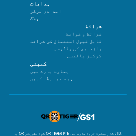
ہدایات
امدادی مرکز
بلاگ
شرائط
شرائط و ضوابط
قابل قبول استعمال کی شرائط
رازداری کی پالیسی
کوکیز پالیسی
کمپنی
ہمارے بارے میں
ہم سے رابطہ کریں
یہ QR کوڈ جنریٹر QR TIGER PTE کا رجسٹرڈ ٹریڈ مارک ہے۔ LTD..