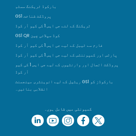
بارکوڈ ٹریکنگ سسٹم
GS1 پروڈکٹ شناخت
ٹریکنگ کے لئے جی ایس 1 کی کیو آر کوڈ
GS1 QR کوڈ سپلائی چین
فارم سے ٹیبل کے لیے جی ایس 1 کی کیو آر کوڈ
پارٹس اور کمپوننٹس کے لیے جی ایس 1 کی کیو آر کوڈ
پروڈکٹ اتصال اور وارنٹیوں کے لیے جی ایس 1 کی کیو
آر کوڈ
ریٹیل کے لیے انوینٹری مینجمنٹ GS1 بارکوڈز کو
انقلابی بنائیں۔
کمیونٹی میں شامل ہوں۔