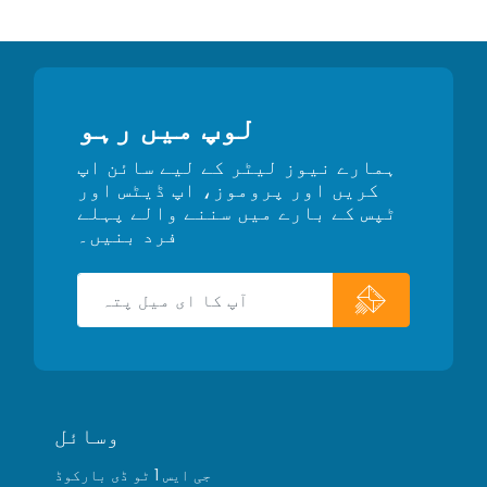
لوپ میں رہو
ہمارے نیوز لیٹر کے لیے سائن اپ
کریں اور پروموز، اپ ڈیٹس اور
ٹپس کے بارے میں سننے والے پہلے
فرد بنیں۔
وسائل
جی ایس 1 ٹو ڈی بارکوڈ