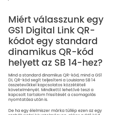
Miért válasszunk egy
GS1 Digital Link QR-
kódot egy standard
dinamikus QR-kód
helyett az SB 14-hez?
Mind a standard dinamikus QR-kód, mind a GS1
DL QR-kód segít teljesíteni a Louisiana SB 14
összetevőkkel kapcsolatos közzétételi
követelményét. Mindkettő lehetővé teszi a
kapcsolt tartalom frissítését a csomagolás
nyomtatása után is.
De ha egy élelmiszer márka túllép ezen az egy