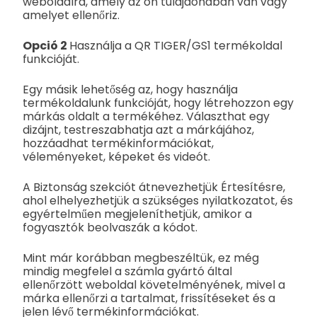
weboldalra, amely az ön tulajdonában van vagy
amelyet ellenőriz.
Opció 2
Használja a QR TIGER/GS1 termékoldal
funkcióját.
Egy másik lehetőség az, hogy használja
termékoldalunk funkcióját, hogy létrehozzon egy
márkás oldalt a termékéhez. Választhat egy
dizájnt, testreszabhatja azt a márkájához,
hozzáadhat termékinformációkat,
véleményeket, képeket és videót.
A Biztonság szekciót átnevezhetjük Értesítésre,
ahol elhelyezhetjük a szükséges nyilatkozatot, és
egyértelműen megjeleníthetjük, amikor a
fogyasztók beolvaszák a kódot.
Mint már korábban megbeszéltük, ez még
mindig megfelel a számla gyártó által
ellenőrzött weboldal követelményének, mivel a
márka ellenőrzi a tartalmat, frissítéseket és a
jelen lévő termékinformációkat.