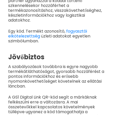
partner ugyanazzal a kóddal történő
szkennelésekor hozzáférhet a
termékazonosításhoz, visszakövethetőséghez,
készletinformációkhoz vagy logisztikai
adatokhoz.
Egy kód. Termékt azonosító,
fogyasztói
elkötelezettség
üzleti adatokat egyetlen
szimbólumban.
Jövőbiztos
A szabályozások továbbra is egyre nagyobb
termékátláthatóságot, gyorsabb hozzáférést a
pontos információkhoz és erősebb
nyomonkövethetőséget követelnek az ellátási
láncban.
A GS1 Digital Link QR-kód segít a márkáknak
felkészülni erre a változásra. A mai
összetevőkkel kapcsolatos követelmények
túllépve ugyanez a kód támogathatja a