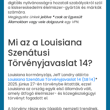
digitális nyilvánosságra hozatali szabályokról szól
a kiskereskedelmi élelmiszer-gyártók és márkák
számára.
Megjegyzés: Linkek
jelölve
*
csak az Egyesült
Államokban vagy vele dolgozunk
egy VPN.
Mi az a Louisiana
Szenátusi
Törvényjavaslat 14?
Louisiana kormányzója, Jeff Landry aláírta
Louisiana Szenátusi Törvényjavaslat 14 (SB 14)
*
2025. június 27-én törvénybe iktatták, ezzel
Louisiana az ország egyik első államává vált,
amely átfogó élelmiszer- és közegészségügyi
törvényt fogadott el.
A törvény része egy tágabb nemzeti trendnek,