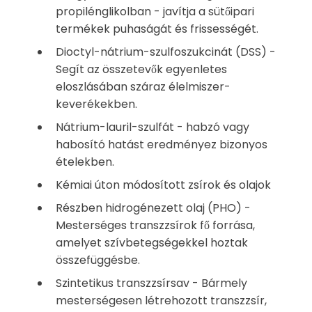
propilénglikolban - javítja a sütőipari
termékek puhaságát és frissességét.
Dioctyl-nátrium-szulfoszukcinát (DSS) -
Segít az összetevők egyenletes
eloszlásában száraz élelmiszer-
keverékekben.
Nátrium-lauril-szulfát - habzó vagy
habosító hatást eredményez bizonyos
ételekben.
Kémiai úton módosított zsírok és olajok
Részben hidrogénezett olaj (PHO) -
Mesterséges transzzsírok fő forrása,
amelyet szívbetegségekkel hoztak
összefüggésbe.
Szintetikus transzzsírsav - Bármely
mesterségesen létrehozott transzzsír,