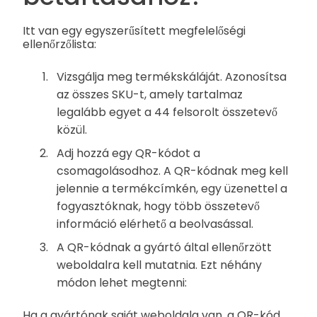
Itt van egy egyszerűsített megfelelőségi
ellenőrzőlista:
Vizsgálja meg termékskáláját. Azonosítsa
az összes SKU-t, amely tartalmaz
legalább egyet a 44 felsorolt összetevő
közül.
Adj hozzá egy QR-kódot a
csomagolásodhoz. A QR-kódnak meg kell
jelennie a termékcímkén, egy üzenettel a
fogyasztóknak, hogy több összetevő
információ elérhető a beolvasással.
A QR-kódnak a gyártó által ellenőrzött
weboldalra kell mutatnia. Ezt néhány
módon lehet megtenni:
Ha a gyártónak saját weboldala van, a QR-kód