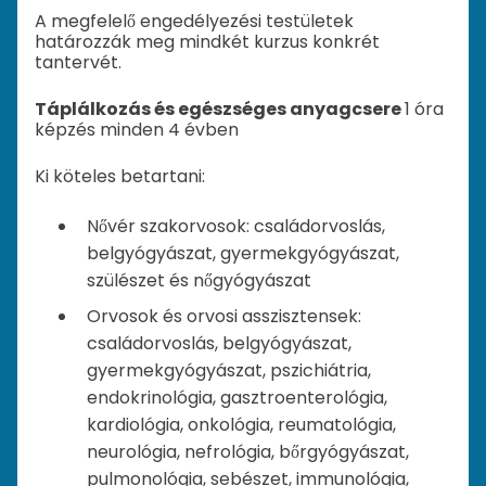
A megfelelő engedélyezési testületek
határozzák meg mindkét kurzus konkrét
tantervét.
Táplálkozás és egészséges anyagcsere
1 óra
képzés minden 4 évben
Ki köteles betartani:
Nővér szakorvosok: családorvoslás,
belgyógyászat, gyermekgyógyászat,
szülészet és nőgyógyászat
Orvosok és orvosi asszisztensek:
családorvoslás, belgyógyászat,
gyermekgyógyászat, pszichiátria,
endokrinológia, gasztroenterológia,
kardiológia, onkológia, reumatológia,
neurológia, nefrológia, bőrgyógyászat,
pulmonológia, sebészet, immunológia,