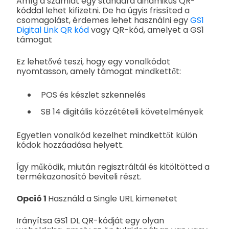
Amíg a számlát egy standard dinamikus QR-
kóddal lehet kifizetni. De ha úgyis frissíted a
csomagolást, érdemes lehet használni egy
GS1
Digital Link QR kód
vagy QR-kód, amelyet a GS1
támogat
Ez lehetővé teszi, hogy egy vonalkódot
nyomtasson, amely támogat mindkettőt:
POS és készlet szkennelés
SB 14 digitális közzétételi követelmények
Egyetlen vonalkód kezelhet mindkettőt külön
kódok hozzáadása helyett.
Így működik, miután regisztráltál és kitöltötted a
termékazonosító beviteli részt.
Opció 1
Használd a Single URL kimenetet
Irányítsa GS1 DL QR-kódját egy olyan