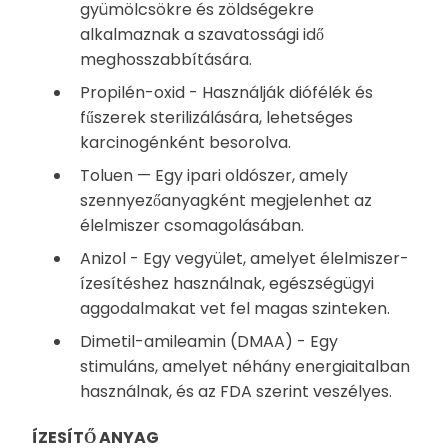
gyümölcsökre és zöldségekre
alkalmaznak a szavatossági idő
meghosszabbítására.
Propilén-oxid - Használják diófélék és
fűszerek sterilizálására, lehetséges
karcinogénként besorolva.
Toluen — Egy ipari oldószer, amely
szennyezőanyagként megjelenhet az
élelmiszer csomagolásában.
Anizol - Egy vegyület, amelyet élelmiszer-
ízesítéshez használnak, egészségügyi
aggodalmakat vet fel magas szinteken.
Dimetil-amileamin (DMAA) - Egy
stimuláns, amelyet néhány energiaitalban
használnak, és az FDA szerint veszélyes.
ÍZESÍTŐ ANYAG