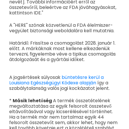
nevét]. További információért erről az
összetevőről, beleértve az FDA jóváhagyásokat,
kattintson IDE."
A "HERE" szónak közvetlenül a FDA élelmiszer-
vegyület biztonsági weboldalára kell mutatnia.
Határidő: Frissítse a csomagolást 2028. január 1.
előtt. A márkáknak most kellene elkezdeniük
tervezni, figyelembe véve a tipikus csomagolás
átdolgozását és a gyártási időket.
A jogsértések súlyosak
büntetésre kerül a
Louisiana Egészségügyi Kódexe alapján
így a
szabálytalanság valós jogi kockázatot jelent.
*
Másik lehetőség
A termék összetételének
megváltoztatása az egyik felsorolt összetevő
eltávolításával vagy kicserélésével történhet.
Ha a termék már nem tartalmaz egyik 44
felsorolt összetevőt sem, akkor lehet, hogy nem
kell tovább követnie ezt a közzétételi szabályt.