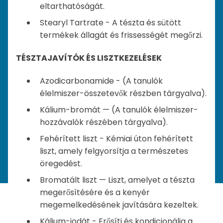
eltarthatóságát.
Stearyl Tartrate - A tészta és sütött
termékek állagát és frissességét megőrzi.
TÉSZTAJAVÍTÓK ÉS LISZTKEZELÉSEK
Azodicarbonamide - (A tanulók
élelmiszer-összetevők részben tárgyalva).
Kálium-bromát — (A tanulók élelmiszer-
hozzávalók részében tárgyalva).
Fehérített liszt - Kémiai úton fehérített
liszt, amely felgyorsítja a természetes
öregedést.
Bromatált liszt — Liszt, amelyet a tészta
megerősítésére és a kenyér
megemelkedésének javítására kezeltek.
Kálium-jodát - Erősíti és kondicionálja a