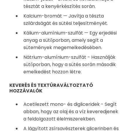
tésztát a kenyérkészítés során.
Kalcium-bromát — Javítja a tészta
szilárdságát és sütési teljesítményét.
Kálium-alumínium-szulfát — Egy erjedési
anyag a sütőporban, amely segít a
sütemények megemelkedésében.
Nátrium-alumínium-szulfát - Használják
sütőporban, hogy a sütés során második
emelkedést hozzon létre.
KEVERÉS ÉS TEXTÚRAVÁLTOZTATÓ
HOZZÁVALÓK
Acetilezett mono- és digliceridek - Segít
abban, hogy az olaj és a víz keveredjenek
a feldolgozott élelmiszerekben.
A lágyított zsírsavészterek glicerinben és