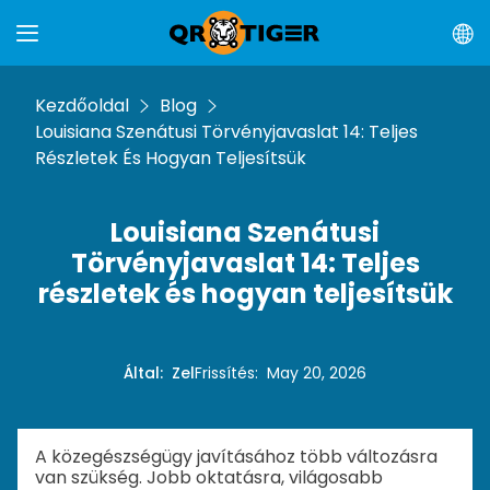
Kezdőoldal
Blog
Louisiana Szenátusi Törvényjavaslat 14: Teljes
Részletek És Hogyan Teljesítsük
Louisiana Szenátusi
Törvényjavaslat 14: Teljes
részletek és hogyan teljesítsük
Által
:
Zel
Frissítés
:
May 20, 2026
A közegészségügy javításához több változásra
van szükség. Jobb oktatásra, világosabb