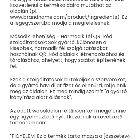
közvetlenül a termékoldalra mutathat az
oldalán (pl.
www.brandname.com/product/ingredients). Ez
a legegyszerűbb módja a megfelelésnek.
Második lehetőség - Harmadik fél QR-kód
szolgáltatások: Sok gyártó, különösen a
kisebbek, harmadik fél szolgáltatásokat
használnak QR-kód oldalaik létrehozásához és
tárolásához, ahelyett, hogy sajátot építenének
fel.
Ezek a szolgáltatások birtokolják a szervereket,
de a gyártó havi díjat fizet és ellenőrzi, mi jelenik
meg az oldalon. Ez még mindig számít "a gyártó
irányítása alatt állásnak".
Az adott weboldalon feltűnően kell megjelennie
egy figyelmeztető nyilatkozatnak a következő
formátumban:
"FIGYELEM: Ez a termék tartalmazza a [összetevő