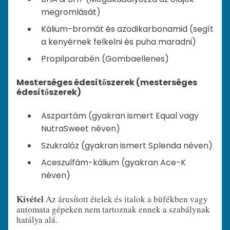
megromlását)
Kálium-bromát és azodikarbonamid (segít
a kenyérnek felkelni és puha maradni)
Propilparabén (Gombaellenes)
Mesterséges édesítőszerek (mesterséges
édesítőszerek)
Aszpartám (gyakran ismert Equal vagy
NutraSweet néven)
Szukralóz (gyakran ismert Splenda néven)
Aceszulfám-kálium (gyakran Ace-K
néven)
Kivétel
Az árusított ételek és italok a büfékben vagy
automata gépeken nem tartoznak ennek a szabálynak
hatálya alá.