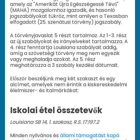
amely az "Amerikát Újra Egészségessé Tévő"
(MAHA) mozgalomhoz igazodik, és hasonló
jogszabályokat tükröz, mint amilyen a Texasban
elfogadott (25. szenátusi törvény) jogszabály.
A törvényjavaslat 5 részt tartalmaz. Az 1–3. rész
az új szabályokat és irányelveket tartalmazza. A
4. rész fenntartja Louisiana szabályait addig,
amíg a szövetségi törvény meg nem egyezik
vagy meghaladja azokat. Az 5. rész
meghatározza a 3 szabály kezdési dátumait.
Először beszéljünk meg két szakaszt és egy
alcímet, amelyek nem érintik a kiskereskedelmi
élelmiszer- és italmárkákat:
Iskolai étel összetevők
Louisiana SB 14, 1. szakasz, R.S. 17:197.2
Minden nyilvános és
állami támogatást kapó