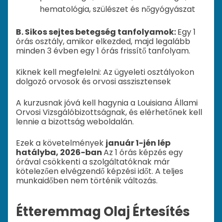
hematológia, szülészet és nőgyógyászat
B. Sikos sejtes betegség tanfolyamok:
Egy 1
órás osztály, amikor elkezded, majd legalább
minden 3 évben egy 1 órás frissítő tanfolyam.
Kiknek kell megfelelni: Az ügyeleti osztályokon
dolgozó orvosok és orvosi asszisztensek
A kurzusnak jóvá kell hagynia a Louisiana Állami
Orvosi Vizsgálóbizottságnak, és elérhetőnek kell
lennie a bizottság weboldalán.
Ezek a követelmények
január 1-jén lép
hatályba, 2026-ban
Az 1 órás képzés egy
órával csökkenti a szolgáltatóknak már
kötelezően elvégzendő képzési időt. A teljes
munkaidőben nem történik változás.
Étteremmag Olaj Értesítés