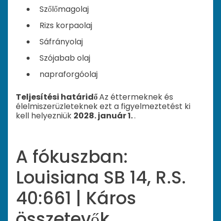
Szőlőmagolaj
Rizs korpaolaj
Sáfrányolaj
Szójabab olaj
napraforgóolaj
Teljesítési határidő
Az éttermeknek és
élelmiszerüzleteknek ezt a figyelmeztetést ki
kell helyezniük
2028. január 1.
.
A fókuszban:
Louisiana SB 14, R.S.
40:661 | Káros
összetevők