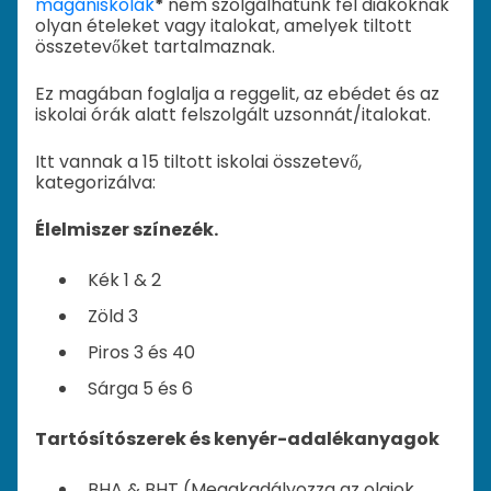
magániskolák
*
nem szolgálhatunk fel diákoknak
olyan ételeket vagy italokat, amelyek tiltott
összetevőket tartalmaznak.
Ez magában foglalja a reggelit, az ebédet és az
iskolai órák alatt felszolgált uzsonnát/italokat.
Itt vannak a 15 tiltott iskolai összetevő,
kategorizálva:
Élelmiszer színezék.
Kék 1 & 2
Zöld 3
Piros 3 és 40
Sárga 5 és 6
Tartósítószerek és kenyér-adalékanyagok
BHA & BHT (Megakadályozza az olajok