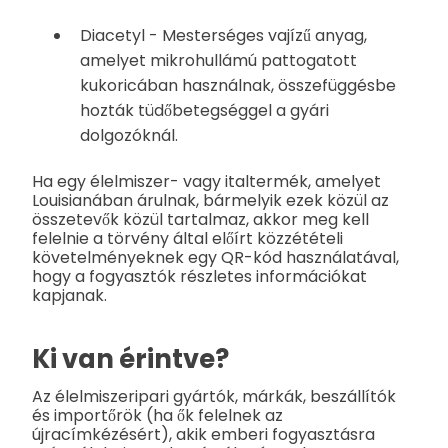
Diacetyl - Mesterséges vajízű anyag,
amelyet mikrohullámú pattogatott
kukoricában használnak, összefüggésbe
hozták tüdőbetegséggel a gyári
dolgozóknál.
Ha egy élelmiszer- vagy italtermék, amelyet
Louisianában árulnak, bármelyik ezek közül az
összetevők közül tartalmaz, akkor meg kell
felelnie a törvény által előírt közzétételi
követelményeknek egy QR-kód használatával,
hogy a fogyasztók részletes információkat
kapjanak.
Ki van érintve?
Az élelmiszeripari gyártók, márkák, beszállítók
és importőrök (ha ők felelnek az
újracímkézésért), akik emberi fogyasztásra