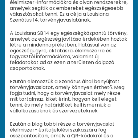
élelmiszer-információkra és olyan rendszerekre,
amelyek segítik az embereket egészségesebb
választásokat tenni. Ez a célja a Louisiana
Szenátus 14. törvényjavaslatának.
A Louisiana SB 14 egy egészségközpontú törvény,
amelyet az egészség javítása érdekében hoztak
létre a mindennapi életben. Hatással van az
egészségügyre, oktatásra, élelmiszerre és
fogyasztói információkra, valamint új
feladatokat ad az ezen a területen dolgozó
csoportoknak.
Ezután elemezzük a Szenátus által benyújtott
törvényjavaslatot, amely könnyen érthető. Meg
fogja tudni, hogy a törvényjavaslat mely része
mit tartalmaz, kiket érint, hogyan kell eleget
tenni, és mely határidőket kell ismerniük a
vállalkozásoknak és szervezeteknek.
Ezután a blog többi része a törvényjavaslat
élelmiszer- és italjelölési szakaszára fog
összpontosítani, amely a QR-kódokról és a