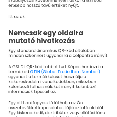
szabályozási követelményen, akkor a GS1 kód
erősebb hosszú távú értéket nyújt.
Itt az ok:
Nemcsak egy oldalra
mutató hivatkozás
Egy standard dinamikus QR-kód általában
minden szkennert ugyanarra a célpontra irányít.
A GS1 DL QR-kód többet tud. Képes hordozni a
terméked
GTIN (Global Trade Item Number)
ugyanazt a termékkulcsot használja a
kiskereskedelmi vonalkódokban, miközben
különböző felhasználókat irányít különböző
információk típusaihoz.
Egy otthoni fogyasztó láthatja az Ön
összetevőkkel kapcsolatos tájékoztató oldalát.
Egy kiskereskedő, disztribútor vagy ellátási lánc