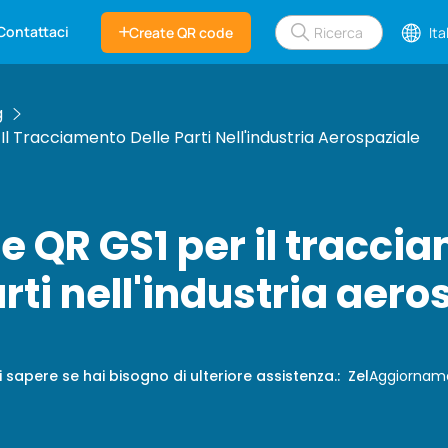
Contattaci
Create QR code
Ita
g
Il Tracciamento Delle Parti Nell'industria Aerospaziale
e QR GS1 per il tracci
arti nell'industria aero
 sapere se hai bisogno di ulteriore assistenza.
:
Zel
Aggiornam