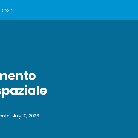
liano
amento
spaziale
ento
:
July 10, 2026