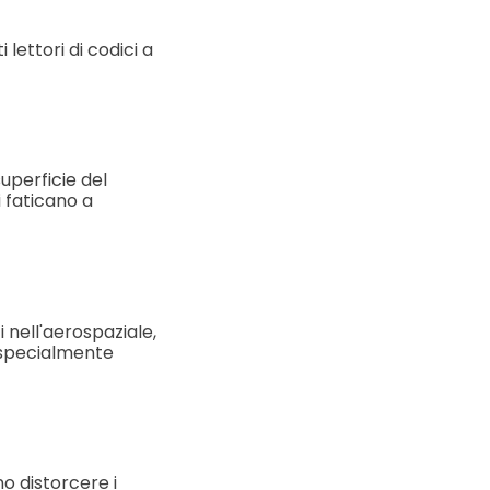
ettori di codici a
uperficie del
i faticano a
 nell'aerospaziale,
, specialmente
o distorcere i