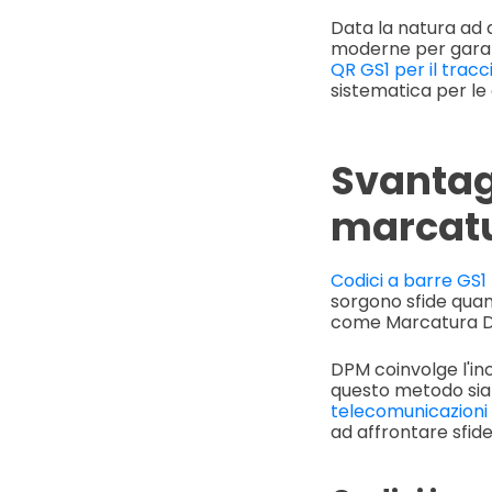
Data la natura ad a
moderne per garant
QR GS1 per il trac
sistematica per le 
Svantagg
marcatur
Codici a barre GS1
sorgono sfide quan
come Marcatura Dir
DPM coinvolge l'in
questo metodo sia 
telecomunicazioni
ad affrontare sfide