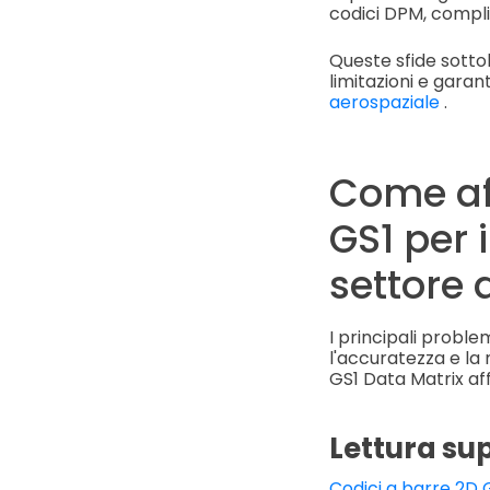
codici DPM, compli
Queste sfide sotto
limitazioni e gara
aerospaziale
.
Come aff
GS1 per 
settore 
I principali proble
l'accuratezza e la
GS1 Data Matrix af
Lettura su
Codici a barre 2D 