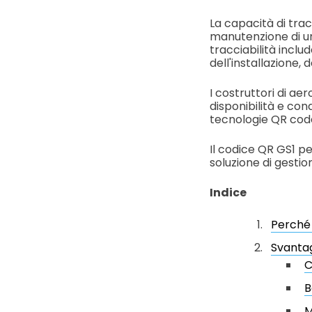
La capacità di tracc
manutenzione di un
tracciabilità inclu
dell'installazione
I costruttori di ae
disponibilità e con
tecnologie QR code
Il codice QR GS1 pe
soluzione di gestion
Indice
Perché 
Svantag
C
B
M