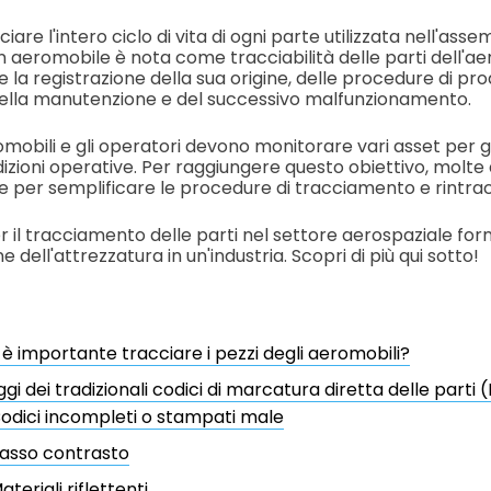
iare l'intero ciclo di vita di ogni parte utilizzata nell'ass
 aeromobile è nota come tracciabilità delle parti dell'a
de la registrazione della sua origine, delle procedure di pr
, della manutenzione e del successivo malfunzionamento.
romobili e gli operatori devono monitorare vari asset per 
dizioni operative. Per raggiungere questo obiettivo, molte 
 per semplificare le procedure di tracciamento e rintracc
r il tracciamento delle parti nel settore aerospaziale for
e dell'attrezzatura in un'industria. Scopri di più qui sotto!
è importante tracciare i pezzi degli aeromobili?
gi dei tradizionali codici di marcatura diretta delle parti
odici incompleti o stampati male
asso contrasto
ateriali riflettenti