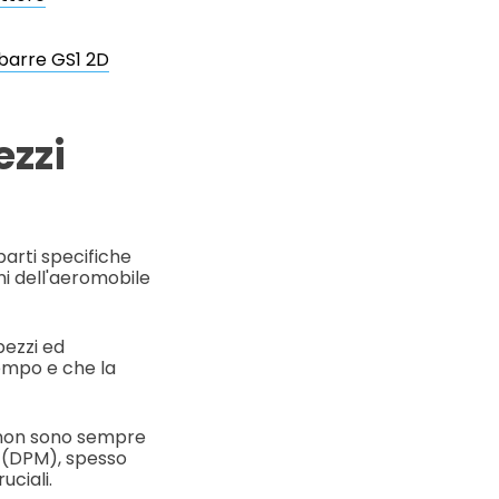
 barre GS1 2D
ezzi
parti specifiche
i dell'aeromobile
pezzi ed
tempo e che la
i non sono sempre
ti (DPM), spesso
uciali.