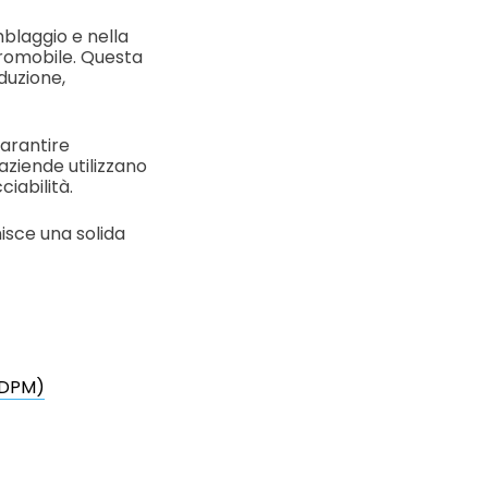
emblaggio e nella
eromobile. Questa
oduzione,
garantire
aziende utilizzano
iabilità.
nisce una solida
 (DPM)