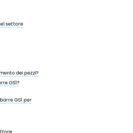
el settore
amento dei pezzi?
arre GS1?
 barre GS1 per
ettore