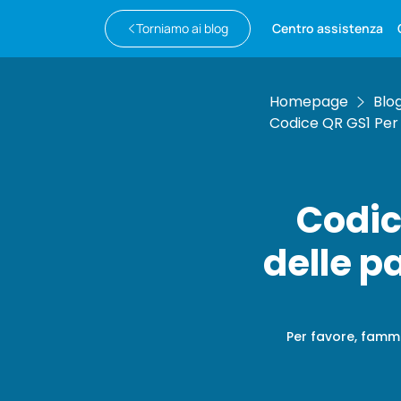
Torniamo ai blog
Centro assistenza
Homepage
Blo
Codice QR GS1 Per 
Codic
delle p
Per favore, fammi