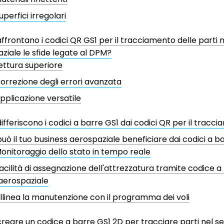
uperfici irregolari
frontano i codici QR GS1 per il tracciamento delle parti n
ziale le sfide legate al DPM?
ettura superiore
orrezione degli errori avanzata
pplicazione versatile
fferiscono i codici a barre GS1 dai codici QR per il tracci
ò il tuo business aerospaziale beneficiare dai codici a b
onitoraggio dello stato in tempo reale
acilità di assegnazione dell'attrezzatura tramite codice a
'aerospaziale
llinea la manutenzione con il programma dei voli
eare un codice a barre GS1 2D per tracciare parti nel s