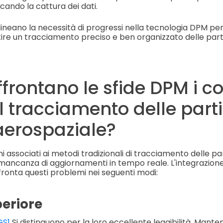
cando la cattura dei dati.
lineano la necessità di progressi nella tecnologia DPM pe
ntire un tracciamento preciso e ben organizzato delle part
rontano le sfide DPM i co
il tracciamento delle parti
aerospaziale?
mi associati ai metodi tradizionali di tracciamento delle pa
 mancanza di aggiornamenti in tempo reale. L'integrazione
fronta questi problemi nei seguenti modi:
periore
GS1
Si distinguono per la loro eccellente leggibilità. Mant