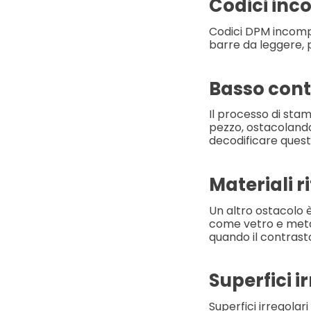
Codici inc
Codici DPM incompl
barre da leggere, p
Basso cont
Il processo di sta
pezzo, ostacolando 
decodificare questi
Materiali ri
Un altro ostacolo è
come vetro e metal
quando il contrasto
Superfici i
Superfici irregolar