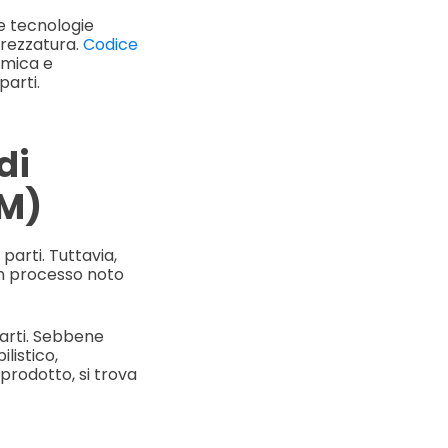
ie tecnologie
trezzatura.
Codice
omica e
parti.
di
PM)
arti. Tuttavia,
un processo noto
parti. Sebbene
listico,
prodotto, si trova