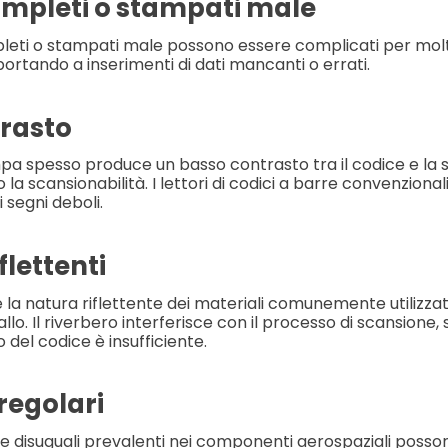
ompleti o stampati male
eti o stampati male possono essere complicati per molti l
ortando a inserimenti di dati mancanti o errati.
rasto
mpa spesso produce un basso contrasto tra il codice e la s
la scansionabilità. I lettori di codici a barre convenzional
 segni deboli.
flettenti
 la natura riflettente dei materiali comunemente utilizzati
lo. Il riverbero interferisce con il processo di scansione
 del codice è insufficiente.
rregolari
i e disuguali prevalenti nei componenti aerospaziali posson