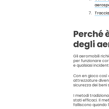
aerosp
Traccia
Perché è
degli a
Gli aeromobili ric
per funzionare cor
e qualsiasi inciden
Con en gioco così al
attrezzature divent
sicurezza dei beni
I metodi tradizion
stati efficaci. Il 
falliscono quando l