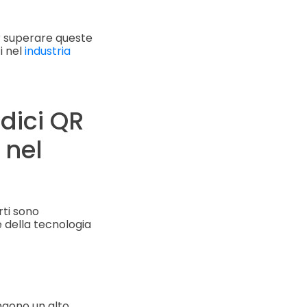
r superare queste
i nel
industria
dici QR
 nel
rti sono
 della tecnologia
engono un alto