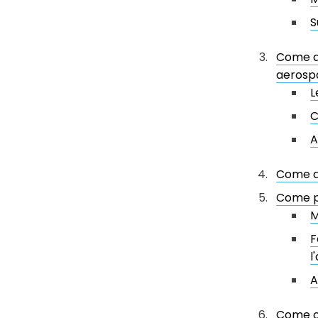
S
Come af
aerospa
L
C
A
Come di
Come pu
M
F
l
A
Come cr