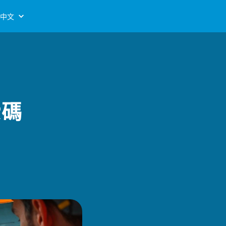
中文
R碼