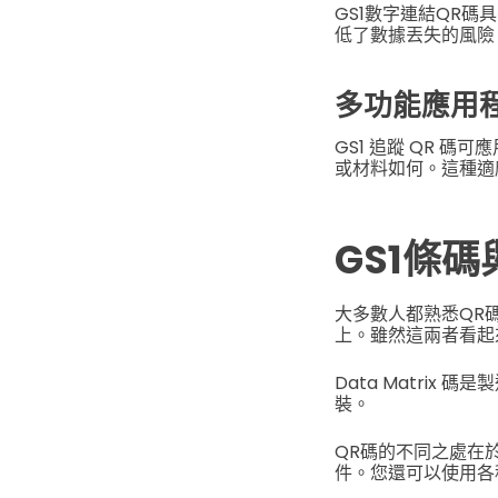
GS1數字連結QR
低了數據丟失的風險
多功能應用
GS1 追蹤 QR 
或材料如何。這種適
GS1條
大多數人都熟悉QR碼
上。雖然這兩者看起
Data Matri
裝。
QR碼的不同之處在
件。您還可以使用各