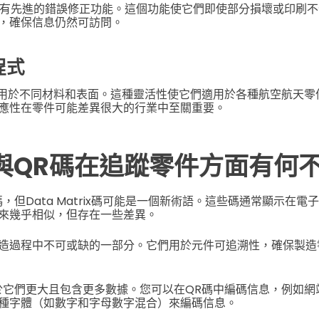
碼具有先進的錯誤修正功能。這個功能使它們即使部分損壞或印刷
，確保信息仍然可訪問。
程式
碼可應用於不同材料和表面。這種靈活性使它們適用於各種航空航天
應性在零件可能差異很大的行業中至關重要。
碼與QR碼在追蹤零件方面有何
，但Data Matrix碼可能是一個新術語。這些碼通常顯示在
來幾乎相似，但存在一些差異。
x 碼是製造過程中不可或缺的一部分。它們用於元件可追溯性，確保製
於它們更大且包含更多數據。您可以在QR碼中編碼信息，例如網站
種字體（如數字和字母數字混合）來編碼信息。