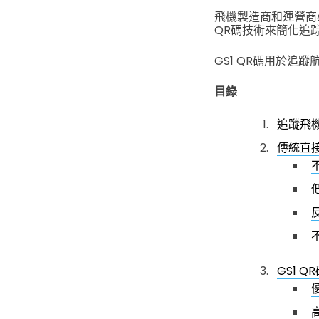
飛機製造商和運營商
QR碼技術來簡化追
GS1 QR碼用於
目錄
追蹤飛
傳統直
GS1 