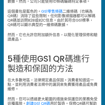
數據。然而，公司只能使用1D條碼編碼特定事項。
這個書包是藍色的。
GS1零售條碼
二維條碼（也稱為
QR碼）消除了這些限制。任何影像掃描器都可以解碼
QR碼並訪問B2B或B2C信息。由於其符合GS1標準，
QR碼可以顯示典型的一維條碼數據。
然而，它也允許您附加額外信息，以簡化管理保修和驗
證產品。
5種使用GS1 QR碼進行
製造和保固的方法
在大多數地區，法律規定產品保固。消費者知道這一
點，並利用消費者法規中的漏洞來免費獲得產品或免費
維修。
然而，您可以透過更大範圍的措施來保護您的業務免受
這種風險。
創建GS1 QR碼
用於製造。保修QR碼可幫助