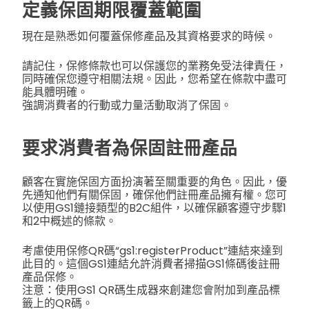
定義保固期限覆蓋範圍
現在是熟悉如何覆蓋保修產品及其資格要求的時候。
請記住，保修條款也可以保護您的業務免受法律責任，
同時確保您遵守相關法規。因此，您希望在條款中盡可
能具體明確。
強調消費者的行動或力量活動取消了保固。
要求消費者為保固註冊產品
顧客在實施保固方面扮演著至關重要的角色。因此，優
先通知他們有關保固，確保他們註冊產品擁有權。您可
以使用GS1鏈接類型的B2C組件，以確保顧客遵守步驟1
和2中概述的條款。
考慮使用保修QR碼“gs1:registerProduct”連結來達到
此目的。這個GS1連結允許消費者掃描GS1條碼後註冊
產品保修。
注意：使用GS1 QR碼生成器來創建您會附加到產品標
籤上的QR碼。