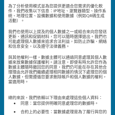
為了分析使用模式並為您提供更適合您需求的優化軟
件，我們收集以下信息：IP地址、瀏覽器類型、操作系
統、地理位置、設備數據和使用數據（例如QR碼生成
活動）。
我們也使用以上提及的個人數據之一或組合來向您發送
更新、通訊和促銷材料，您可以隨時選擇退出。我們也
可能處理個人數據來追求合法利益，如防止詐騙、網絡
和信息安全，以及遵守法律義務。
與其他權利一樣，數據主體可以通過同意處理其個人數
據來放棄數據保護權利。請注意，即使有時允許您作為
數據主體隨時撤回您的同意，我們仍可能在存在其他合
理理由允許我們繼續處理相同數據的情況下處理您的個
人數據，但需遵循您要求刪除帳戶和個人數據的權利，
當適用時。
總的來說，我們依賴以下理由來處理這些個人資料：
同意：當您提供明確同意處理您的數據時。
合約上的必要性：當數據處理是為了履行與您的