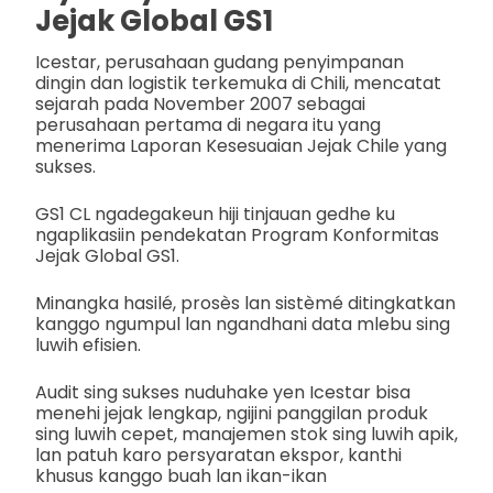
Jejak Global GS1
Icestar, perusahaan gudang penyimpanan
dingin dan logistik terkemuka di Chili, mencatat
sejarah pada November 2007 sebagai
perusahaan pertama di negara itu yang
menerima Laporan Kesesuaian Jejak Chile yang
sukses.
GS1 CL ngadegakeun hiji tinjauan gedhe ku
ngaplikasiin pendekatan Program Konformitas
Jejak Global GS1.
Minangka hasilé, prosès lan sistèmé ditingkatkan
kanggo ngumpul lan ngandhani data mlebu sing
luwih efisien.
Audit sing sukses nuduhake yen Icestar bisa
menehi jejak lengkap, ngijini panggilan produk
sing luwih cepet, manajemen stok sing luwih apik,
lan patuh karo persyaratan ekspor, kanthi
khusus kanggo buah lan ikan-ikan