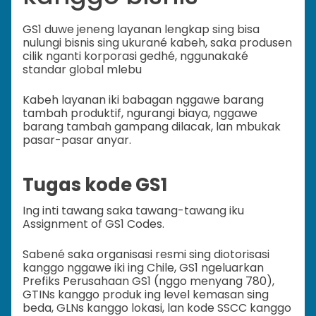
GS1 duwe jeneng layanan lengkap sing bisa
nulungi bisnis sing ukurané kabeh, saka produsen
cilik nganti korporasi gedhé, nggunakaké
standar global mlebu
Kabeh layanan iki babagan nggawe barang
tambah produktif, ngurangi biaya, nggawe
barang tambah gampang dilacak, lan mbukak
pasar-pasar anyar.
Tugas kode GS1
Ing inti tawang saka tawang-tawang iku
Assignment of GS1 Codes.
Sabené saka organisasi resmi sing diotorisasi
kanggo nggawe iki ing Chile, GS1 ngeluarkan
Prefiks Perusahaan GS1 (nggo menyang 780),
GTINs kanggo produk ing level kemasan sing
beda, GLNs kanggo lokasi, lan kode SSCC kanggo