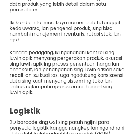
data produk yang lebih detail dalam satu
pemindaian.
Iki kalebu informasi kaya nomer batch, tanggal
kedaluwarsa, lan pengenal produk, sing bisa
nambahi manajemen inventaris, rotasi stok, lan
jejak
Kanggo pedagang, iki ngandhani kontrol sing
luwih apik menyang pergerakan produk, akurasi
sing luwih apik ing proses penentuan harga lan
checkout, lan penanganan sing luwih efisien saka
recall lan isu kualitas. Uga ngadukung konsistensi
data sing kuat menyang sistem ing toko lan
online, nglampahi operasi omnichannel sing
luwih apik.
Logistik
2D barcode sing GS1 sing patuh ngijini para
penyedia logistik kanggo nangkep lan ngandhani
data detil, kalebu identifikasi produk (GTIN),