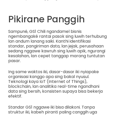
Pikirane Panggih
Sampuné, GS1 Chili ngandamel bisnis
ngembangaké rantai pasok sing luwih terhubung
lan andum lanang saiki. Kanthi identifikasi
standar, pangiriman data, lan jejak, perusahaan
sedang nggawe kawruh sing luwih apik, ngurangi
kesalahan, lan cepet tanggap marang tuntutan
pasar.
Ing same waktos iki, dasar-dasar iki nyiapake
organisasi kanggo apa sing bakal nyusul.
Teknologi kaya IoT (Internet of Things),
blockchain, lan analitika real-time ngandhani
data sing bersih, konsisten supaya bisa bekerja
efektif.
Standar GS1 nggawe iki bisa dilakoni. Tanpa
struktur iki, kabeh piranti paling canggih uga