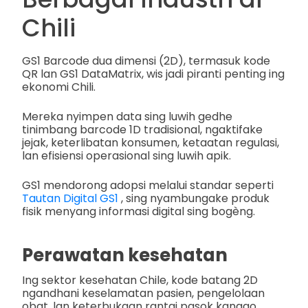
Chili
GS1 Barcode dua dimensi (2D), termasuk kode
QR lan GS1 DataMatrix, wis jadi piranti penting ing
ekonomi Chili.
Mereka nyimpen data sing luwih gedhe
tinimbang barcode 1D tradisional, ngaktifake
jejak, keterlibatan konsumen, ketaatan regulasi,
lan efisiensi operasional sing luwih apik.
GS1 mendorong adopsi melalui standar seperti
Tautan Digital GS1
, sing nyambungake produk
fisik menyang informasi digital sing bogèng.
Perawatan kesehatan
Ing sektor kesehatan Chile, kode batang 2D
ngandhani keselamatan pasien, pengelolaan
obat, lan keterbukaan rantai pasok kanggo