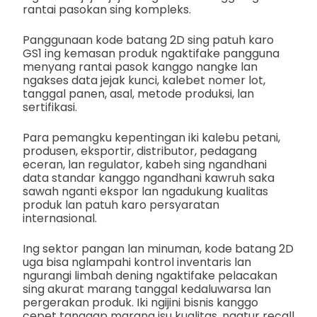
rantai pasokan sing kompleks.
Panggunaan kode batang 2D sing patuh karo
GS1 ing kemasan produk ngaktifake pangguna
menyang rantai pasok kanggo nangke lan
ngakses data jejak kunci, kalebet nomer lot,
tanggal panen, asal, metode produksi, lan
sertifikasi.
Para pemangku kepentingan iki kalebu petani,
produsen, eksportir, distributor, pedagang
eceran, lan regulator, kabeh sing ngandhani
data standar kanggo ngandhani kawruh saka
sawah nganti ekspor lan ngadukung kualitas
produk lan patuh karo persyaratan
internasional.
Ing sektor pangan lan minuman, kode batang 2D
uga bisa nglampahi kontrol inventaris lan
ngurangi limbah dening ngaktifake pelacakan
sing akurat marang tanggal kedaluwarsa lan
pergerakan produk. Iki ngijini bisnis kanggo
cepet tanggap marang isu kualitas, ngatur recall