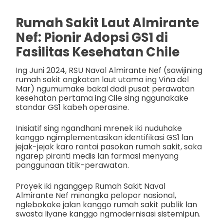
Rumah Sakit Laut Almirante
Nef: Pionir Adopsi GS1 di
Fasilitas Kesehatan Chile
Ing Juni 2024, RSU Naval Almirante Nef (sawijining
rumah sakit angkatan laut utama ing Viña del
Mar) ngumumake bakal dadi pusat perawatan
kesehatan pertama ing Cile sing nggunakake
standar GS1 kabeh operasine.
Inisiatif sing ngandhani mrenek iki nuduhake
kanggo ngimplementasikan identifikasi GS1 lan
jejak-jejak karo rantai pasokan rumah sakit, saka
ngarep piranti medis lan farmasi menyang
panggunaan titik-perawatan.
Proyek iki nganggep Rumah Sakit Naval
Almirante Nef minangka pelopor nasional,
nglebokake jalan kanggo rumah sakit publik lan
swasta liyane kanggo ngmodernisasi sistemipun.