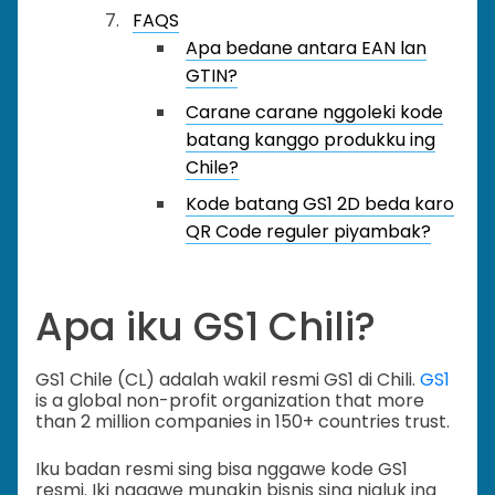
FAQS
Apa bedane antara EAN lan
GTIN?
Carane carane nggoleki kode
batang kanggo produkku ing
Chile?
Kode batang GS1 2D beda karo
QR Code reguler piyambak?
Apa iku GS1 Chili?
GS1 Chile (CL) adalah wakil resmi GS1 di Chili.
GS1
is a global non-profit organization that more
than 2 million companies in 150+ countries trust.
Iku badan resmi sing bisa nggawe kode GS1
resmi. Iki nggawe mungkin bisnis sing njaluk ing