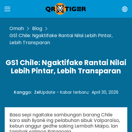
Omah
Blog
GS1 Chile: Ngaktifake Rantai Nilai Lebih Pintar,
Lebih Transparan
GS1 Chile: Ngaktifake Rantai Nilai
Lebih Pintar, Lebih Transparan
Kanggo
:
Zel
Update - Kabar terbaru
:
April 30, 2026
Basa sepi ngaitake sambungan barang Chile
karo sisih liyané ing pelabuhan sibuk Valparaíso,
kebun anggur gedhe saking Lembah Maipo, lan
tambak salmon Patagonia.