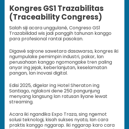
Kongres GS1 Trazabilitas
(Traceability Congress)
Salah siji acara unggulané, Congreso GS1
Trazabilidad wis jadi panggih tahunan kanggo
para profesional rantai pasokan.
Digawé sajrone sawetara dasawarsa, kongres iki
ngumpulake pemimpin industri, pakar, lan
perusahaan kanggo ngomongake tren paling
anyar ing jejak, keberlanjutan, keselamatan
pangan, lan inovasi digital.
Edisi 2025, digelar ing Hotel Sheraton ing
Santiago, nglakoni dene 250 pangunjung
menyang langsung lan ratusan liyane lewat
streaming.
Acara iki ngandika Expo Traza, sing ngemot
solusi teknologi, kisah sukses nyata, lan cara
praktis kanggo nggarap. Iki nggarap karo cara