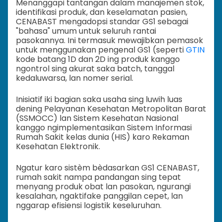
Menanggapi tantangan dalam manajemen stok,
identifikasi produk, dan keselamatan pasien,
CENABAST mengadopsi standar GS1 sebagai
"bahasa" umum untuk seluruh rantai
pasokannya. Ini termasuk mewajibkan pemasok
untuk menggunakan pengenal GS1 (seperti
GTIN
kode batang 1D dan 2D ing produk kanggo
ngontrol sing akurat saka batch, tanggal
kedaluwarsa, lan nomer serial.
Inisiatif iki bagian saka usaha sing luwih luas
dening Pelayanan Kesehatan Metropolitan Barat
(SSMOCC) lan Sistem Kesehatan Nasional
kanggo ngimplementasikan Sistem Informasi
Rumah Sakit kelas dunia (HIS) karo Rekaman
Kesehatan Elektronik.
Ngatur karo sistèm bèdasarkan GS1 CENABAST,
rumah sakit nampa pandangan sing tepat
menyang produk obat lan pasokan, ngurangi
kesalahan, ngaktifake panggilan cepet, lan
nggarap efisiensi logistik keseluruhan.