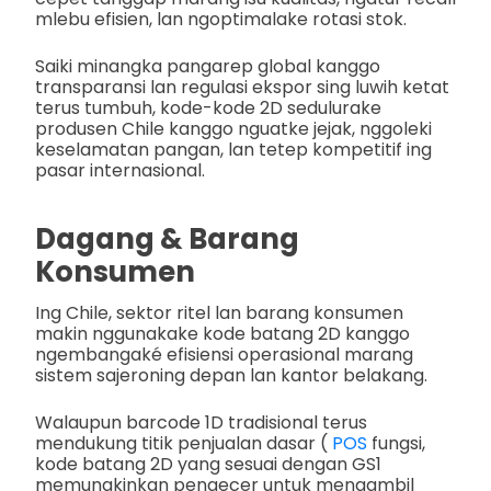
mlebu efisien, lan ngoptimalake rotasi stok.
Saiki minangka pangarep global kanggo
transparansi lan regulasi ekspor sing luwih ketat
terus tumbuh, kode-kode 2D sedulurake
produsen Chile kanggo nguatke jejak, nggoleki
keselamatan pangan, lan tetep kompetitif ing
pasar internasional.
Dagang & Barang
Konsumen
Ing Chile, sektor ritel lan barang konsumen
makin nggunakake kode batang 2D kanggo
ngembangaké efisiensi operasional marang
sistem sajeroning depan lan kantor belakang.
Walaupun barcode 1D tradisional terus
mendukung titik penjualan dasar (
POS
fungsi,
kode batang 2D yang sesuai dengan GS1
memungkinkan pengecer untuk mengambil