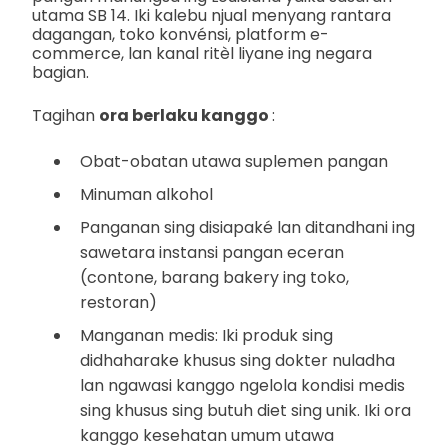
utama SB 14. Iki kalebu njual menyang rantara
dagangan, toko konvénsi, platform e-
commerce, lan kanal ritèl liyane ing negara
bagian.
Tagihan
ora berlaku kanggo
:
Obat-obatan utawa suplemen pangan
Minuman alkohol
Panganan sing disiapaké lan ditandhani ing
sawetara instansi pangan eceran
(contone, barang bakery ing toko,
restoran)
Manganan medis: Iki produk sing
didhaharake khusus sing dokter nuladha
lan ngawasi kanggo ngelola kondisi medis
sing khusus sing butuh diet sing unik. Iki ora
kanggo kesehatan umum utawa