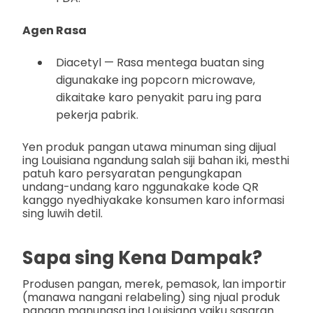
Agen Rasa
Diacetyl — Rasa mentega buatan sing
digunakake ing popcorn microwave,
dikaitake karo penyakit paru ing para
pekerja pabrik.
Yen produk pangan utawa minuman sing dijual
ing Louisiana ngandung salah siji bahan iki, mesthi
patuh karo persyaratan pengungkapan
undang-undang karo nggunakake kode QR
kanggo nyedhiyakake konsumen karo informasi
sing luwih detil.
Sapa sing Kena Dampak?
Produsen pangan, merek, pemasok, lan importir
(manawa nangani relabeling) sing njual produk
pangan manungsa ing Louisiana yaiku sasaran