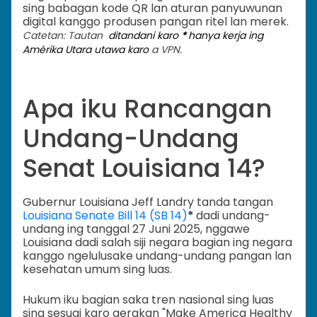
sing babagan kode QR lan aturan panyuwunan
digital kanggo produsen pangan ritel lan merek.
Catetan: Tautan
ditandani karo
*
hanya kerja ing
Amérika Utara utawa karo
a VPN.
Apa iku Rancangan
Undang-Undang
Senat Louisiana 14?
Gubernur Louisiana Jeff Landry tanda tangan
Louisiana Senate Bill 14 (SB 14)
*
dadi undang-
undang ing tanggal 27 Juni 2025, nggawe
Louisiana dadi salah siji negara bagian ing negara
kanggo ngelulusake undang-undang pangan lan
kesehatan umum sing luas.
Hukum iku bagian saka tren nasional sing luas
sing sesuai karo gerakan "Make America Healthy