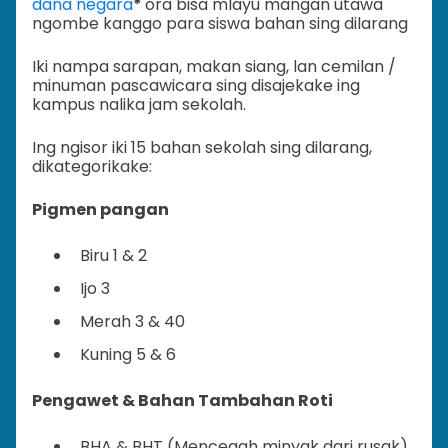
dana negara
*
ora bisa mlayu mangan utawa
ngombe kanggo para siswa bahan sing dilarang
Iki nampa sarapan, makan siang, lan cemilan /
minuman pascawicara sing disajekake ing
kampus nalika jam sekolah.
Ing ngisor iki 15 bahan sekolah sing dilarang,
dikategorikake:
Pigmen pangan
Biru 1 & 2
Ijo 3
Merah 3 & 40
Kuning 5 & 6
Pengawet & Bahan Tambahan Roti
BHA & BHT (Mencegah minyak dari rusak)