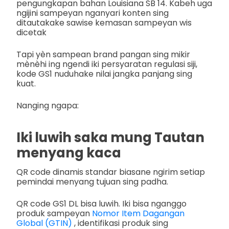
pengungkapan bahan Louisiana SB 14. Kabeh uga
ngijini sampeyan nganyari konten sing
ditautakake sawise kemasan sampeyan wis
dicetak
Tapi yèn sampean brand pangan sing mikir
mènèhi ing ngendi iki persyaratan regulasi siji,
kode GS1 nuduhake nilai jangka panjang sing
kuat.
Nanging ngapa:
Iki luwih saka mung Tautan
menyang kaca
QR code dinamis standar biasane ngirim setiap
pemindai menyang tujuan sing padha.
QR code GS1 DL bisa luwih. Iki bisa nganggo
produk sampeyan
Nomor Item Dagangan
Global (GTIN)
, identifikasi produk sing