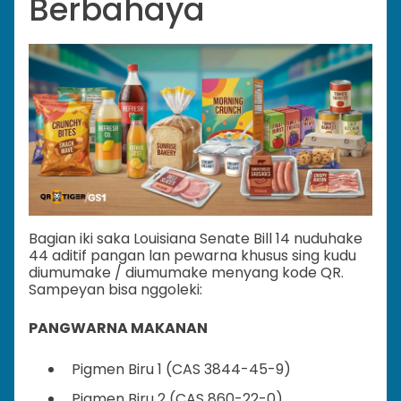
Berbahaya
Bagian iki saka Louisiana Senate Bill 14 nuduhake
44 aditif pangan lan pewarna khusus sing kudu
diumumake / diumumake menyang kode QR.
Sampeyan bisa nggoleki:
PANGWARNA MAKANAN
Pigmen Biru 1 (CAS 3844-45-9)
Pigmen Biru 2 (CAS 860-22-0)