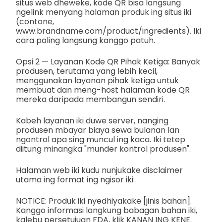
situs web dheweke, kode QR bisa langsung
ngelink menyang halaman produk ing situs iki
(contone,
www.brandname.com/product/ingredients). Iki
cara paling langsung kanggo patuh.
Opsi 2 — Layanan Kode QR Pihak Ketiga: Banyak
produsen, terutama yang lebih kecil,
menggunakan layanan pihak ketiga untuk
membuat dan meng-host halaman kode QR
mereka daripada membangun sendiri.
Kabeh layanan iki duwe server, nanging
produsen mbayar biaya sewa bulanan lan
ngontrol apa sing muncul ing kaca. Iki tetep
diitung minangka "munder kontrol produsen".
Halaman web iki kudu nunjukake disclaimer
utama ing format ing ngisor iki:
NOTICE: Produk iki nyedhiyakake [jinis bahan].
Kanggo informasi langkung babagan bahan iki,
kalebu persetujuan FDA, klik KANAN ING KENE.