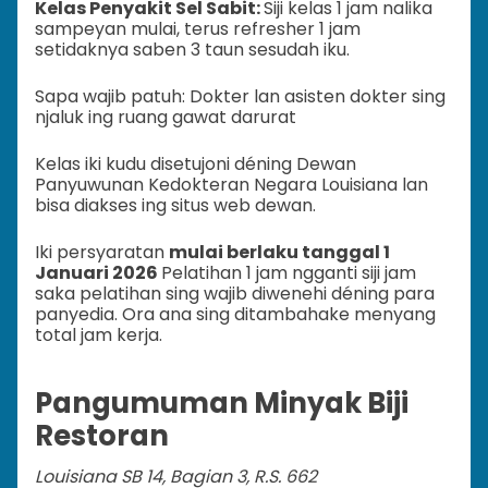
Kelas Penyakit Sel Sabit:
Siji kelas 1 jam nalika
sampeyan mulai, terus refresher 1 jam
setidaknya saben 3 taun sesudah iku.
Sapa wajib patuh: Dokter lan asisten dokter sing
njaluk ing ruang gawat darurat
Kelas iki kudu disetujoni déning Dewan
Panyuwunan Kedokteran Negara Louisiana lan
bisa diakses ing situs web dewan.
Iki persyaratan
mulai berlaku tanggal 1
Januari 2026
Pelatihan 1 jam ngganti siji jam
saka pelatihan sing wajib diwenehi déning para
panyedia. Ora ana sing ditambahake menyang
total jam kerja.
Pangumuman Minyak Biji
Restoran
Louisiana SB 14, Bagian 3, R.S. 662