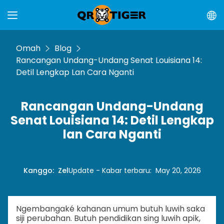
Omah
Blog
Rancangan Undang-Undang Senat Louisiana 14:
Detil Lengkap Lan Cara Nganti
Rancangan Undang-Undang
Senat Louisiana 14: Detil Lengkap
lan Cara Nganti
Kanggo
:
Zel
Update - Kabar terbaru
:
May 20, 2026
Ngembangaké kahanan umum butuh luwih saka
siji perubahan. Butuh pendidikan sing luwih apik,