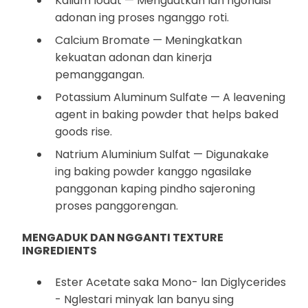
Kalium Iodat — Menguatkan lan ngondisi
adonan ing proses nganggo roti.
Calcium Bromate — Meningkatkan
kekuatan adonan dan kinerja
pemanggangan.
Potassium Aluminum Sulfate — A leavening
agent in baking powder that helps baked
goods rise.
Natrium Aluminium Sulfat — Digunakake
ing baking powder kanggo ngasilake
panggonan kaping pindho sajeroning
proses panggorengan.
MENGADUK DAN NGGANTI TEXTURE
INGREDIENTS
Ester Acetate saka Mono- lan Diglycerides
- Nglestari minyak lan banyu sing