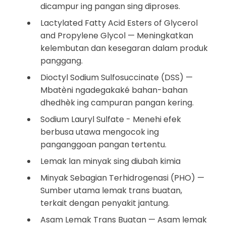
dicampur ing pangan sing diproses.
Lactylated Fatty Acid Esters of Glycerol
and Propylene Glycol — Meningkatkan
kelembutan dan kesegaran dalam produk
panggang.
Dioctyl Sodium Sulfosuccinate (DSS) —
Mbatèni ngadegakaké bahan-bahan
dhedhèk ing campuran pangan kering.
Sodium Lauryl Sulfate - Menehi efek
berbusa utawa mengocok ing
panganggoan pangan tertentu.
Lemak lan minyak sing diubah kimia
Minyak Sebagian Terhidrogenasi (PHO) —
Sumber utama lemak trans buatan,
terkait dengan penyakit jantung.
Asam Lemak Trans Buatan — Asam lemak