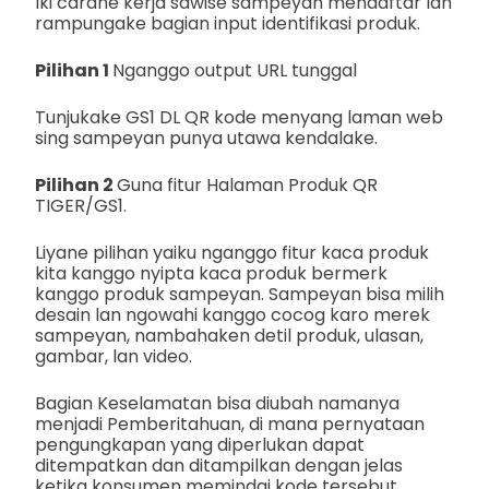
Iki carane kerja sawise sampeyan mendaftar lan
rampungake bagian input identifikasi produk.
Pilihan 1
Nganggo output URL tunggal
Tunjukake GS1 DL QR kode menyang laman web
sing sampeyan punya utawa kendalake.
Pilihan 2
Guna fitur Halaman Produk QR
TIGER/GS1.
Liyane pilihan yaiku nganggo fitur kaca produk
kita kanggo nyipta kaca produk bermerk
kanggo produk sampeyan. Sampeyan bisa milih
desain lan ngowahi kanggo cocog karo merek
sampeyan, nambahaken detil produk, ulasan,
gambar, lan video.
Bagian Keselamatan bisa diubah namanya
menjadi Pemberitahuan, di mana pernyataan
pengungkapan yang diperlukan dapat
ditempatkan dan ditampilkan dengan jelas
ketika konsumen memindai kode tersebut.