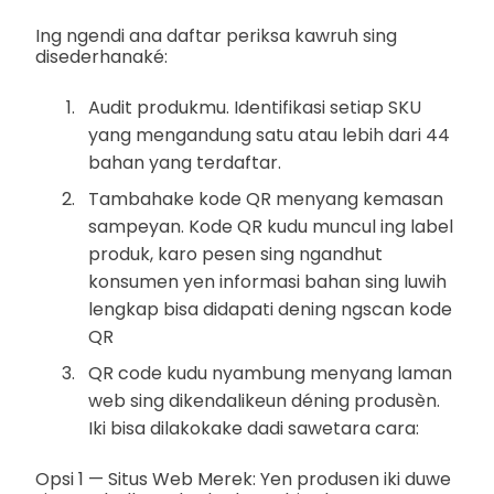
Ing ngendi ana daftar periksa kawruh sing
disederhanaké:
Audit produkmu. Identifikasi setiap SKU
yang mengandung satu atau lebih dari 44
bahan yang terdaftar.
Tambahake kode QR menyang kemasan
sampeyan. Kode QR kudu muncul ing label
produk, karo pesen sing ngandhut
konsumen yen informasi bahan sing luwih
lengkap bisa didapati dening ngscan kode
QR
QR code kudu nyambung menyang laman
web sing dikendalikeun déning produsèn.
Iki bisa dilakokake dadi sawetara cara:
Opsi 1 — Situs Web Merek: Yen produsen iki duwe