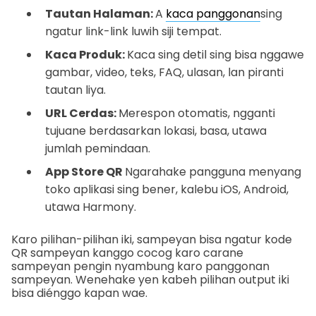
Tautan Halaman:
A
kaca panggonan
sing
ngatur link-link luwih siji tempat.
Kaca Produk:
Kaca sing detil sing bisa nggawe
gambar, video, teks, FAQ, ulasan, lan piranti
tautan liya.
URL Cerdas:
Merespon otomatis, ngganti
tujuane berdasarkan lokasi, basa, utawa
jumlah pemindaan.
App Store QR
Ngarahake pangguna menyang
toko aplikasi sing bener, kalebu iOS, Android,
utawa Harmony.
Karo pilihan-pilihan iki, sampeyan bisa ngatur kode
QR sampeyan kanggo cocog karo carane
sampeyan pengin nyambung karo panggonan
sampeyan. Wenehake yen kabeh pilihan output iki
bisa diénggo kapan wae.