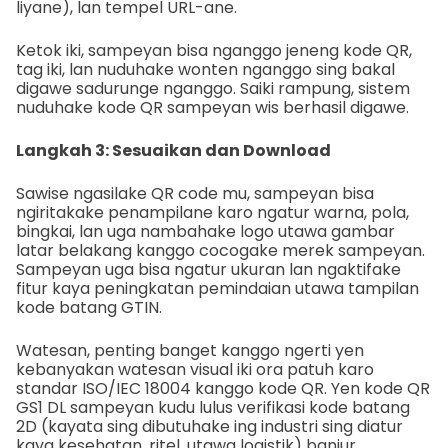
liyane), lan tempel URL-ane.
Ketok iki, sampeyan bisa nganggo jeneng kode QR,
tag iki, lan nuduhake wonten nganggo sing bakal
digawe sadurunge nganggo. Saiki rampung, sistem
nuduhake kode QR sampeyan wis berhasil digawe.
Langkah 3: Sesuaikan dan Download
Sawise ngasilake QR code mu, sampeyan bisa
ngiritakake penampilane karo ngatur warna, pola,
bingkai, lan uga nambahake logo utawa gambar
latar belakang kanggo cocogake merek sampeyan.
Sampeyan uga bisa ngatur ukuran lan ngaktifake
fitur kaya peningkatan pemindaian utawa tampilan
kode batang GTIN.
Watesan, penting banget kanggo ngerti yen
kebanyakan watesan visual iki ora patuh karo
standar ISO/IEC 18004 kanggo kode QR. Yen kode QR
GS1 DL sampeyan kudu lulus verifikasi kode batang
2D (kayata sing dibutuhake ing industri sing diatur
kaya kesehatan, ritel, utawa logistik) banjur