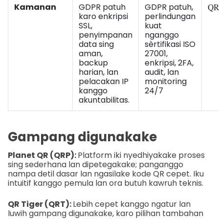
Kamanan
GDPR patuh
GDPR patuh,
QR
karo enkripsi
perlindungan
SSL,
kuat
penyimpanan
nganggo
data sing
sèrtifikasi ISO
aman,
27001,
backup
enkripsi, 2FA,
harian, lan
audit, lan
pelacakan IP
monitoring
kanggo
24/7
akuntabilitas.
Gampang digunakake
Planet QR (QRP):
Platform iki nyedhiyakake proses
sing sederhana lan dipetegakake; panganggo
nampa detil dasar lan ngasilake kode QR cepet. Iku
intuitif kanggo pemula lan ora butuh kawruh teknis.
QR Tiger (QRT):
Lebih cepet kanggo ngatur lan
luwih gampang digunakake, karo pilihan tambahan