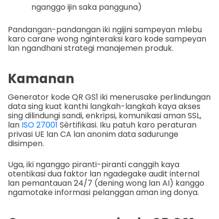
nganggo ijin saka pangguna)
Pandangan-pandangan iki ngijini sampeyan mlebu
karo carane wong nginteraksi karo kode sampeyan
lan ngandhani strategi manajemen produk.
Kamanan
Generator kode QR GS1 iki menerusake perlindungan
data sing kuat kanthi langkah-langkah kaya akses
sing dilindungi sandi, enkripsi, komunikasi aman SSL,
lan
ISO 27001
Sèrtifikasi. Iku patuh karo peraturan
privasi UE lan CA lan anonim data sadurunge
disimpen.
Uga, iki nganggo piranti-piranti canggih kaya
otentikasi dua faktor lan ngadegake audit internal
lan pemantauan 24/7 (dening wong lan AI) kanggo
ngamotake informasi pelanggan aman ing donya.