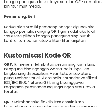
kanggo pangguna lanjut kaya setelan GS1-compliant
lan fitur multimedia.
Pemenang: Seri
Kedua platform iki gampang banget digunakake
kanggo pemula, nanging QR Tiger nuduhake luwih
sawetara pilihan kanggo pangguna sing butuh
kontrol tambahan utawa fitur-fitur lanjutan.
Kustomisasi Kode QR
QRP:
Iki menehi fleksibilitas desain sing luwih luas.
Pengguna bisa nganggo warna, pola, logo, lan
bingkai sing disesuaikan. Akan tetapi, sawetara
penguwahan visual iki ora ngikut standar verifikasi
ISO/IEC 18004 utawa GS1, sing bisa nggawa
kegagalan pemindaan ing lingkungan ritel utawa
teratur.
QRT:
Seimbangake fleksibilitas desain karo
kapatuhane. Iki ngijini elemen branding sajeroning