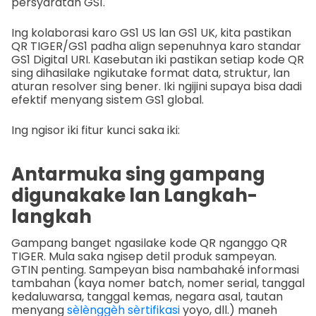
persyaratan GS1.
Ing kolaborasi karo GS1 US lan GS1 UK, kita pastikan
QR TIGER/GS1 padha align sepenuhnya karo standar
GS1 Digital URI. Kasebutan iki pastikan setiap kode QR
sing dihasilake ngikutake format data, struktur, lan
aturan resolver sing bener. Iki ngijini supaya bisa dadi
efektif menyang sistem GS1 global.
Ing ngisor iki fitur kunci saka iki:
Antarmuka sing gampang
digunakake lan Langkah-
langkah
Gampang banget ngasilake kode QR nganggo QR
TIGER. Mula saka ngisep detil produk sampeyan.
GTIN penting. Sampeyan bisa nambahaké informasi
tambahan (kaya nomer batch, nomer serial, tanggal
kedaluwarsa, tanggal kemas, negara asal, tautan
menyang
sèlènggèh sèrtifikasi
yoyo, dll.) maneh