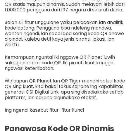
QR statis maupun dinamis. Sudah melayani lebih dari
1.000.000 pengguna dari 197 negara di seluruh dunia.
Salah siji fitur unggulane yaiku pelacakan lan analitik
kode batang. Pengguna bisa ndeleng menawa,
wonten ngendi, lan seberapa sering kode QR dhewe
dipindai, kalebu detil kaya jenis piranti, lokasi, lan
wektu.
Kemampuan nguntal iki nggawe QR Planet luwih
saka generator kode QR. Iki piranti kuat kanggo
ngawasi keterlibatan.
Walaupun QR Planet lan QR Tiger menehi solusi kode
QR sing kuat, kita bakal fokus sajrone ing kapabilitas
generasi GS1 Digital Link, apa sing disediakake setiap
platform, lan carane digunakake efektif.
Ing ngendi kasebut fitur-fitur kunci
Pangwasa Kode QR Dinamis