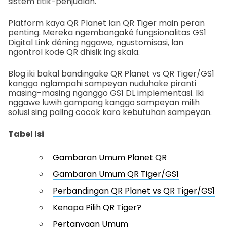
sistem titik-penjualan.
Platform kaya QR Planet lan QR Tiger main peran
penting. Mereka ngembangaké fungsionalitas GS1
Digital Link déning nggawe, ngustomisasi, lan
ngontrol kode QR dhisik ing skala.
Blog iki bakal bandingake QR Planet vs QR Tiger/GS1
kanggo nglampahi sampeyan nuduhake piranti
masing-masing nganggo GS1 DL implementasi. Iki
nggawe luwih gampang kanggo sampeyan milih
solusi sing paling cocok karo kebutuhan sampeyan.
Tabel Isi
Gambaran Umum Planet QR
Gambaran Umum QR Tiger/GS1
Perbandingan QR Planet vs QR Tiger/GS1
Kenapa Pilih QR Tiger?
Pertanyaan Umum