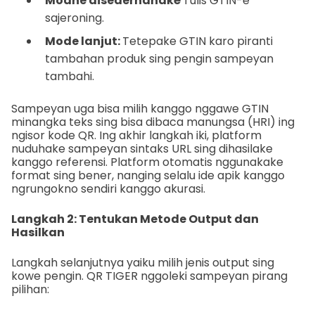
Modhe disederhanaké
Tulis GTIN-é
sajeroning.
Mode lanjut:
Tetepake GTIN karo piranti
tambahan produk sing pengin sampeyan
tambahi.
Sampeyan uga bisa milih kanggo nggawe GTIN
minangka teks sing bisa dibaca manungsa (HRI) ing
ngisor kode QR. Ing akhir langkah iki, platform
nuduhake sampeyan sintaks URL sing dihasilake
kanggo referensi. Platform otomatis nggunakake
format sing bener, nanging selalu ide apik kanggo
ngrungokno sendiri kanggo akurasi.
Langkah 2: Tentukan Metode Output dan
Hasilkan
Langkah selanjutnya yaiku milih jenis output sing
kowe pengin. QR TIGER nggoleki sampeyan pirang
pilihan: