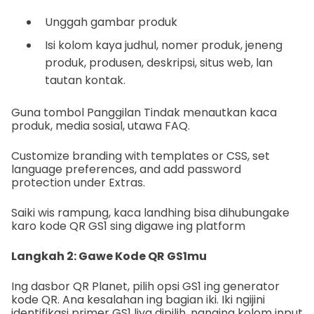
Unggah gambar produk
Isi kolom kaya judhul, nomer produk, jeneng
produk, produsen, deskripsi, situs web, lan
tautan kontak.
Guna tombol Panggilan Tindak menautkan kaca
produk, media sosial, utawa FAQ.
Customize branding with templates or CSS, set
language preferences, and add password
protection under Extras.
Saiki wis rampung, kaca landhing bisa dihubungake
karo kode QR GS1 sing digawe ing platform
Langkah 2: Gawe Kode QR GS1mu
Ing dasbor QR Planet, pilih opsi GS1 ing generator
kode QR. Ana kesalahan ing bagian iki. Iki ngijini
identifikasi primer GS1 liya dipilih, nanging kolom input