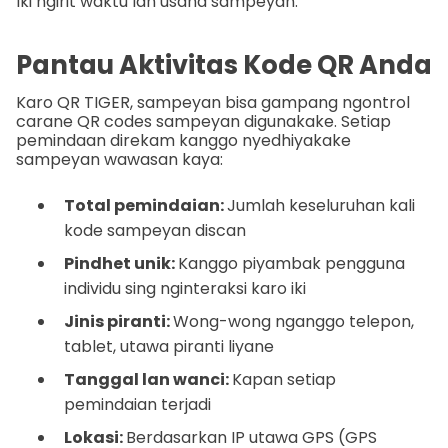
Iki ngirit waktu lan usaha sampeyan.
Pantau Aktivitas Kode QR Anda
Karo QR TIGER, sampeyan bisa gampang ngontrol
carane QR codes sampeyan digunakake. Setiap
pemindaan direkam kanggo nyedhiyakake
sampeyan wawasan kaya:
Total pemindaian:
Jumlah keseluruhan kali
kode sampeyan discan
Pindhet unik:
Kanggo piyambak pengguna
individu sing nginteraksi karo iki
Jinis piranti:
Wong-wong nganggo telepon,
tablet, utawa piranti liyane
Tanggal lan wanci:
Kapan setiap
pemindaian terjadi
Lokasi:
Berdasarkan IP utawa GPS (GPS