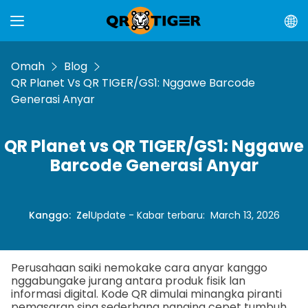
Omah
Blog
QR Planet Vs QR TIGER/GS1: Nggawe Barcode
Generasi Anyar
QR Planet vs QR TIGER/GS1: Nggawe
Barcode Generasi Anyar
Kanggo
:
Zel
Update - Kabar terbaru
:
March 13, 2026
Perusahaan saiki nemokake cara anyar kanggo
nggabungake jurang antara produk fisik lan
informasi digital. Kode QR dimulai minangka piranti
pemasaran sing sederhana nanging cepet tumbuh