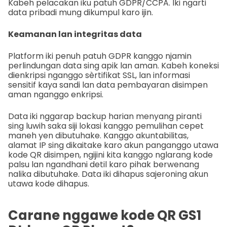
Kabeh pelacakan iku patuh GDPR/CCPA. Iki ngarti
data pribadi mung dikumpul karo ijin.
Keamanan lan integritas data
Platform iki penuh patuh GDPR kanggo njamin
perlindungan data sing apik lan aman. Kabeh koneksi
dienkripsi nganggo sèrtifikat SSL, lan informasi
sensitif kaya sandi lan data pembayaran disimpen
aman nganggo enkripsi.
Data iki nggarap backup harian menyang piranti
sing luwih saka siji lokasi kanggo pemulihan cepet
maneh yen dibutuhake. Kanggo akuntabilitas,
alamat IP sing dikaitake karo akun panganggo utawa
kode QR disimpen, ngijini kita kanggo nglarang kode
palsu lan ngandhani detil karo pihak berwenang
nalika dibutuhake. Data iki dihapus sajeroning akun
utawa kode dihapus.
Carane nggawe kode QR GS1