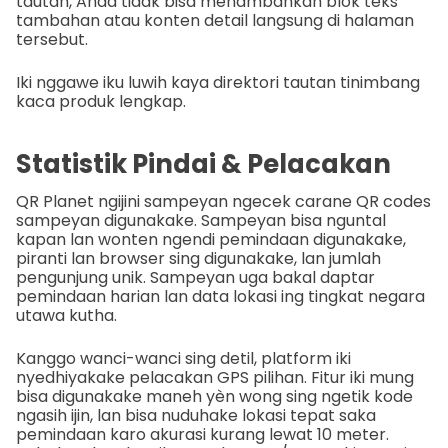
tautan, Anda tidak bisa menambahkan blok teks
tambahan atau konten detail langsung di halaman
tersebut.
Iki nggawe iku luwih kaya direktori tautan tinimbang
kaca produk lengkap.
Statistik Pindai & Pelacakan
QR Planet ngijini sampeyan ngecek carane QR codes
sampeyan digunakake. Sampeyan bisa nguntal
kapan lan wonten ngendi pemindaan digunakake,
piranti lan browser sing digunakake, lan jumlah
pengunjung unik. Sampeyan uga bakal daptar
pemindaan harian lan data lokasi ing tingkat negara
utawa kutha.
Kanggo wanci-wanci sing detil, platform iki
nyedhiyakake pelacakan GPS pilihan. Fitur iki mung
bisa digunakake maneh yèn wong sing ngetik kode
ngasih ijin, lan bisa nuduhake lokasi tepat saka
pemindaan karo akurasi kurang lewat 10 meter.