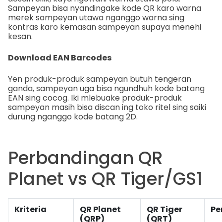
Sampeyan bisa nyandingake kode QR karo warna
merek sampeyan utawa nganggo warna sing
kontras karo kemasan sampeyan supaya menehi
kesan.
Download EAN Barcodes
Yen produk-produk sampeyan butuh tengeran
ganda, sampeyan uga bisa ngundhuh kode batang
EAN sing cocog. Iki mlebuake produk-produk
sampeyan masih bisa discan ing toko ritel sing saiki
durung nganggo kode batang 2D.
Perbandingan QR
Planet vs QR Tiger/GS1
Kriteria
QR Planet
QR Tiger
P
(QRP)
(QRT)