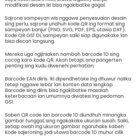
modifikasi desain iki bisa ngakibatke gagal.
Sajrone sampeyan wis nggawe penyesuaian desain
sing perlu, sajrone undhuh kode QR ing format sing
sampeyan banjur (PNG, SVG, PDF, EPS, utawa DXF).
Kode QR GS1 DL sampeyan saiki siap digunakake lan
bisa discan langsung.
Mereka uga ngijiniaken nambah barcode 1D sing
cocog karo kode QR. Akan tetapi, ana pangerten
penting sing kudu diwenehi perhatian:
Barcode EAN diiris. Iki dipendhetake ing dhuwur nalika
tetep nggawe lebar lan konten data lengkap.
Barcode sing diiris bisa ngakibatke masalah
keterbacaan lan umumnya diwatesi ing pedoman
GS1.
Saben QR code lan barcode 1D diundhuh minangka
gambar tunggal, sing ngakakake ukuran susah. Saiki,
setiap owah ing ukuran gambar ngaruhake kabeh
kode sajeroning, jadi utawa barcode 1D muhur cilik