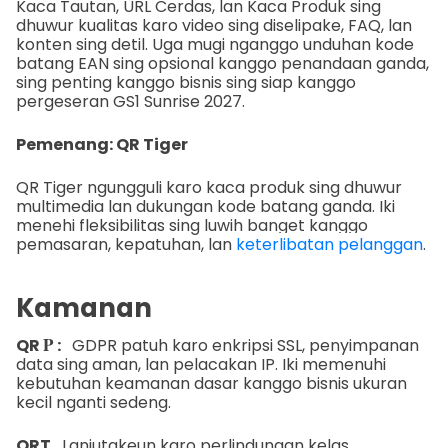
Kaca Tautan, URL Cerdas, lan Kaca Produk sing
dhuwur kualitas karo video sing diselipake, FAQ, lan
konten sing detil. Uga mugi nganggo unduhan kode
batang EAN sing opsional kanggo penandaan ganda,
sing penting kanggo bisnis sing siap kanggo
pergeseran GS1 Sunrise 2027.
Pemenang: QR Tiger
QR Tiger ngungguli karo kaca produk sing dhuwur
multimedia lan dukungan kode batang ganda. Iki
menehi fleksibilitas sing luwih banget kanggo
pemasaran, kepatuhan, lan
keterlibatan pelanggan
.
Kamanan
P
QR
:
GDPR patuh karo enkripsi SSL, penyimpanan
data sing aman, lan pelacakan IP. Iki memenuhi
kebutuhan keamanan dasar kanggo bisnis ukuran
kecil nganti sedeng.
QRT
Lanjutakeun karo perlindungan kelas