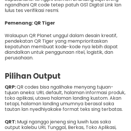
ngandhani QR code tetep patuh GS1 Digital Link lan
lulus tes verifikasi resmi.
Pemenang: QR Tiger
Walaupun QR Planet unggul dalam desain kreatif,
pendekatan QR Tiger yang memprioritaskan
kepatuhan membuat kode-kode nya lebih dapat
diandalkan untuk penggunaan ritel, logistik, dan
perusahaan.
Pilihan Output
QRP:
QR codes bisa ngalihake menyang tujuan-
tujuan aneka: URL default, halaman informasi produk,
toko aplikasi, utawa halaman landing kustom. Akan
tetapi, halaman landing umumnya berasal saka
tautan lan nyedhiyakake format teks sing terbatas.
QRT:
Mugi nganggo jeneng sing luwih luas saka
output kalebu URL Tunggal, Berkas, Toko Aplikasi,