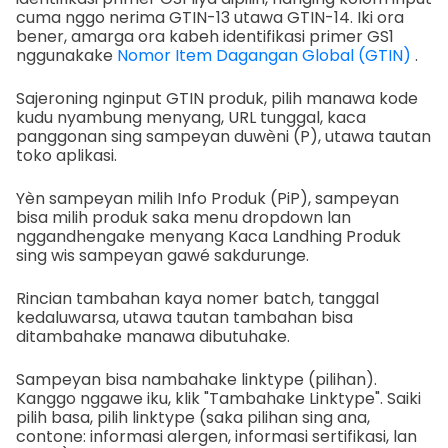
cuma nggo nerima GTIN-13 utawa GTIN-14. Iki ora
bener, amarga ora kabeh identifikasi primer GS1
nggunakake
Nomor Item Dagangan Global (GTIN)
.
Sajeroning nginput GTIN produk, pilih manawa kode
kudu nyambung menyang, URL tunggal, kaca
panggonan sing sampeyan duwèni (P), utawa tautan
toko aplikasi.
Yèn sampeyan milih Info Produk (PiP), sampeyan
bisa milih produk saka menu dropdown lan
nggandhengake menyang Kaca Landhing Produk
sing wis sampeyan gawé sakdurunge.
Rincian tambahan kaya nomer batch, tanggal
kedaluwarsa, utawa tautan tambahan bisa
ditambahake manawa dibutuhake.
Sampeyan bisa nambahake linktype (pilihan).
Kanggo nggawe iku, klik "Tambahake Linktype". Saiki
pilih basa, pilih linktype (saka pilihan sing ana,
contone: informasi alergen, informasi sertifikasi, lan