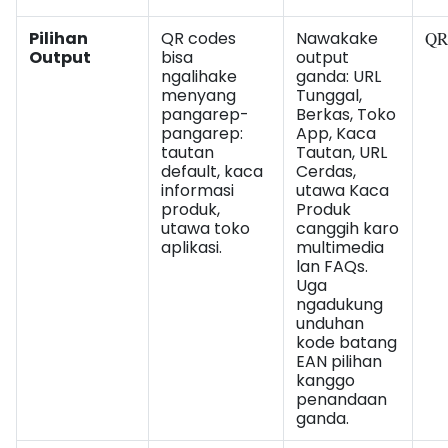
Pilihan
QR codes
Nawakake
QR
Output
bisa
output
ngalihake
ganda: URL
menyang
Tunggal,
pangarep-
Berkas, Toko
pangarep:
App, Kaca
tautan
Tautan, URL
default, kaca
Cerdas,
informasi
utawa Kaca
produk,
Produk
utawa toko
canggih karo
aplikasi.
multimedia
lan FAQs.
Uga
ngadukung
unduhan
kode batang
EAN pilihan
kanggo
penandaan
ganda.