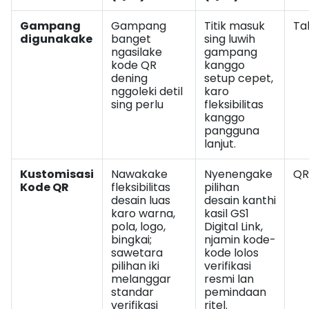
Gampang
Gampang
Titik masuk
Tal
digunakake
banget
sing luwih
ngasilake
gampang
kode QR
kanggo
dening
setup cepet,
nggoleki detil
karo
sing perlu
fleksibilitas
kanggo
pangguna
lanjut.
Kustomisasi
Nawakake
Nyenengake
QR
Kode QR
fleksibilitas
pilihan
desain luas
desain kanthi
karo warna,
kasil GS1
pola, logo,
Digital Link,
bingkai;
njamin kode-
sawetara
kode lolos
pilihan iki
verifikasi
melanggar
resmi lan
standar
pemindaan
verifikasi
ritel.