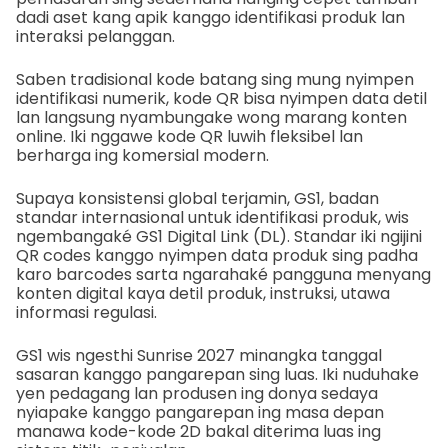
dadi aset kang apik kanggo identifikasi produk lan
interaksi pelanggan.
Saben tradisional kode batang sing mung nyimpen
identifikasi numerik, kode QR bisa nyimpen data detil
lan langsung nyambungake wong marang konten
online. Iki nggawe kode QR luwih fleksibel lan
berharga ing komersial modern.
Supaya konsistensi global terjamin, GS1, badan
standar internasional untuk identifikasi produk, wis
ngembangaké GS1 Digital Link (DL). Standar iki ngijini
QR codes kanggo nyimpen data produk sing padha
karo barcodes sarta ngarahaké pangguna menyang
konten digital kaya detil produk, instruksi, utawa
informasi regulasi.
GS1 wis ngesthi Sunrise 2027 minangka tanggal
sasaran kanggo pangarepan sing luas. Iki nuduhake
yen pedagang lan produsen ing donya sedaya
nyiapake kanggo pangarepan ing masa depan
manawa kode-kode 2D bakal diterima luas ing