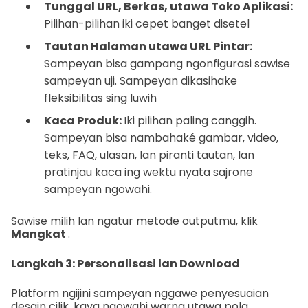
Tunggal URL, Berkas, utawa Toko Aplikasi:
Pilihan-pilihan iki cepet banget disetel
Tautan Halaman utawa URL Pintar:
Sampeyan bisa gampang ngonfigurasi sawise
sampeyan uji. Sampeyan dikasihake
fleksibilitas sing luwih
Kaca Produk:
Iki pilihan paling canggih.
Sampeyan bisa nambahaké gambar, video,
teks, FAQ, ulasan, lan piranti tautan, lan
pratinjau kaca ing wektu nyata sajrone
sampeyan ngowahi.
Sawise milih lan ngatur metode outputmu, klik
Mangkat
.
Langkah 3: Personalisasi lan Download
Platform ngijini sampeyan nggawe penyesuaian
desain cilik, kaya ngowahi warna utawa pola.