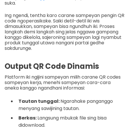
suka.
Ing ngendi, tentha karo carane sampeyan pengin QR
code ngoperasikake. Saiki detil-detil iki wis
dimasukkan, sampeyan bisa ngundhuh iki. Proses
langkah demi langkah sing jelas nggawe gampang
kanggo dikelola, sajeroning sampeyan lagi nyambut
produk tunggal utawa nangani partai gedhe
sakdurunge.
Output QR Code Dinamis
Platform iki ngijini sampeyan milih carane QR codes
sampeyan kerja, menehi sampeyan cara-cara
aneka kanggo ngandhani informasi:
Tautan tunggal:
Ngarahake panganggo
menyang sawijining tautan.
Berkas:
Langsung mbukak file sing bisa
didownload.