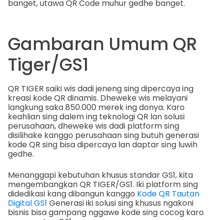
banget, utawa QR Code muhur gedhe banget.
Gambaran Umum QR
Tiger/GS1
QR TIGER saiki wis dadi jeneng sing dipercaya ing
kreasi kode QR dinamis. Dheweke wis melayani
langkung saka 850.000 merek ing donya. Karo
keahlian sing dalem ing teknologi QR lan solusi
perusahaan, dheweke wis dadi platform sing
disilihake kanggo perusahaan sing butuh generasi
kode QR sing bisa dipercaya lan daptar sing luwih
gedhe.
Menanggapi kebutuhan khusus standar GS1, kita
mengembangkan QR TIGER/GS1. Iki platform sing
didedikasi kang dibangun kanggo
Kode QR Tautan
Digital GS1
Generasi iki solusi sing khusus ngakoni
bisnis bisa gampang nggawe kode sing cocog karo