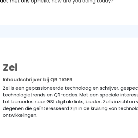
act met ons op
Hello, how are you doing today?
Zel
Inhoudschrijver bij QR TIGER
Zel is een gepassioneerde technoloog en schrijver, gespec
technologietrends en QR-codes. Met een speciale interes
tot barcodes naar GS1 digitale links, bieden Zel's inzichte
degenen die geïnteresseerd zijn in de kruising van techno
ontwikkelingen.