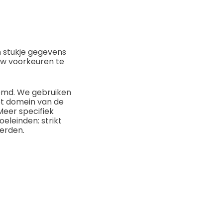
 stukje gegevens
uw voorkeuren te
oemd. We gebruiken
het domein van de
Meer specifiek
eleinden: strikt
derden.