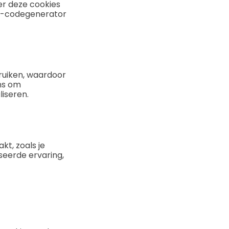
er deze cookies
QR-codegenerator
ruiken, waardoor
ns om
iseren.
t, zoals je
seerde ervaring,