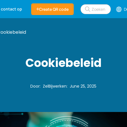
 contact op
Create QR code
D
ookiebeleid
Cookiebeleid
Door
:
Zel
Bijwerken
:
June 25, 2025