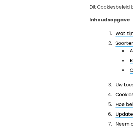
Dit Cookiesbeleid b
Inhoudsopgave
Wat zij
Soorten
A
B
C
Uw toes
Cookie
Hoe beh
Updates
Neem c