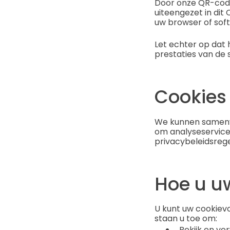
Door onze QR-code
uiteengezet in dit
uw browser of sof
Let echter op dat 
prestaties van de 
Cookies
We kunnen samenwe
om analyseservices
privacybeleidsrege
Hoe u u
U kunt uw cookiev
staan u toe om:
Bekijk en ve