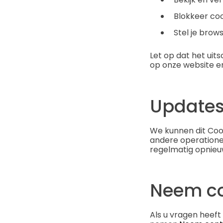
Blokkeer coo
Stel je brow
Let op dat het uit
op onze website en
Updates 
We kunnen dit Cooki
andere operatione
regelmatig opnieu
Neem co
Als u vragen heeft