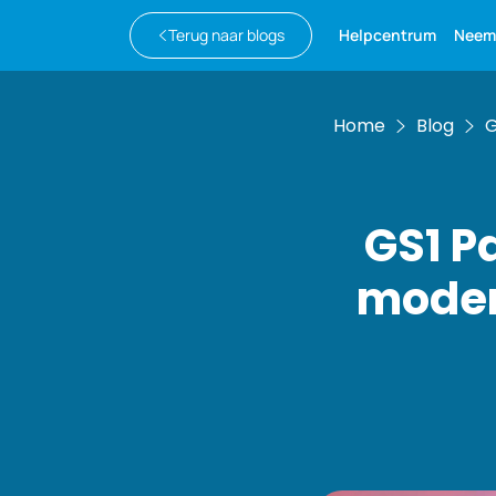
Terug naar blogs
Helpcentrum
Neem
Home
Blog
G
GS1 P
moder