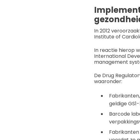
Implementa
gezondheid
In 2012 veroorzaak
Institute of Cardi
In reactie hierop
International Deve
management systee
De Drug Regulatory
waaronder:
Fabrikanten,
geldige GS1-
Barcode lab
verpakkingsv
Fabrikanten
voordat ze 