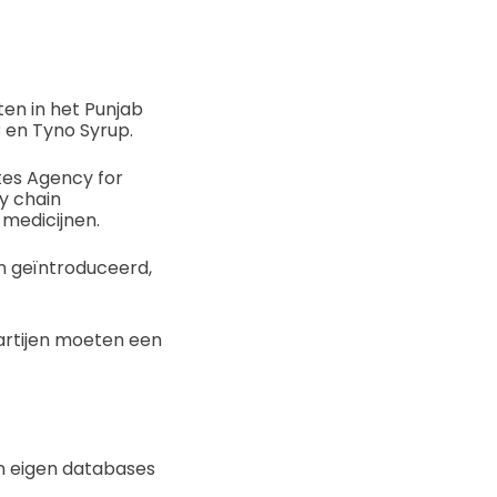
ten in het Punjab
 en Tyno Syrup.
tes Agency for
y chain
medicijnen.
n geïntroduceerd,
partijen moeten een
n eigen databases