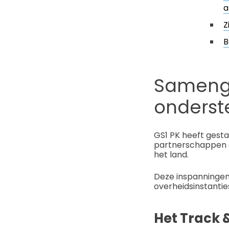
a
Z
B
Samenge
onderst
GS1 PK heeft gesta
partnerschappen o
het land.
Deze inspanningen
overheidsinstanti
Het Track 