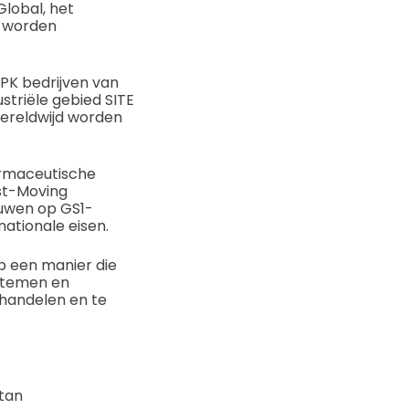
Global, het
d worden
 PK bedrijven van
ustriële gebied SITE
wereldwijd worden
farmaceutische
ast-Moving
uwen op GS1-
ationale eisen.
p een manier die
stemen en
 handelen en te
stan