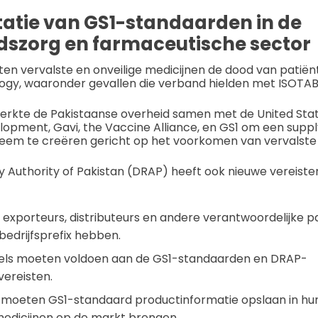
tie van GS1-standaarden in de
szorg en farmaceutische sector
ten vervalste en onveilige medicijnen de dood van patiën
ology, waaronder gevallen die verband hielden met ISOTAB
 werkte de Pakistaanse overheid samen met de United Sta
lopment, Gavi, the Vaccine Alliance, en GS1 om een suppl
m te creëren gericht op het voorkomen van vervalste 
 Authority of Pakistan (DRAP) heeft ook nieuwe vereiste
 exporteurs, distributeurs en andere verantwoordelijke 
bedrijfsprefix hebben.
els moeten voldoen aan de GS1-standaarden en DRAP-
ereisten.
 moeten GS1-standaard productinformatie opslaan in hu
medicijnen op de markt brengen.