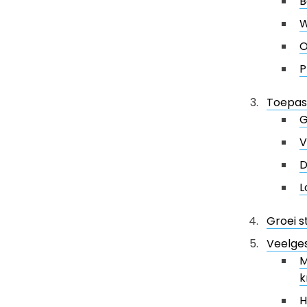
B
W
O
P
Toepass
G
V
D
L
Groei s
Veelge
M
k
H