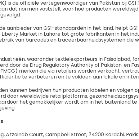
K) is de officiële vertegenwoordiger van Pakistan bij GS1 
gaan dat normen vaststelt voor hoe producten wereldwij
 gevolgd.
rde aanbieder van GS1-standaarden in het land, helpt GS1
e Liberty Market in Lahore tot grote fabrikanten in het ind
t gebruik van barcodes en traceerbaarheidssystemen die 
industrieën, waaronder textielexporteurs in Faisalabad, 
erd door de Drug Regulatory Authority of Pakistan, en F
MCG) merken die via retailers worden verkocht, vertro
iciëntie te verbeteren en te voldoen aan lokale en intern
en kunnen bedrijven hun producten labelen en volgen o
d door wereldwijde retailplatforms, gezondheidszorgsy
ardoor het gemakkelijker wordt om in het buitenland te
geving.
s
ng, Azzainab Court, Campbell Street, 74200 Karachi, Paki