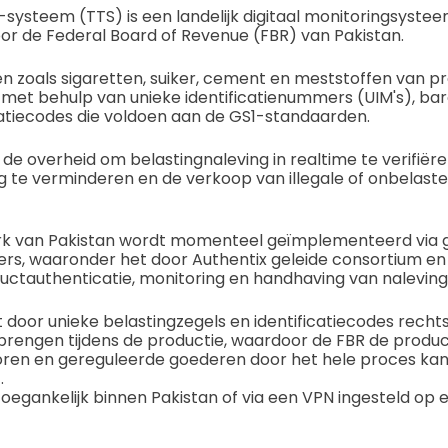
systeem (TTS) is een landelijk digitaal monitoringsystee
or de Federal Board of Revenue (FBR) van Pakistan.
n zoals sigaretten, suiker, cement en meststoffen van pr
 met behulp van unieke identificatienummers (UIM's), ba
catiecodes die voldoen aan de GS1-standaarden.
de overheid om belastingnaleving in realtime te verifiëre
g te verminderen en de verkoop van illegale of onbelast
k van Pakistan wordt momenteel geïmplementeerd via g
ers, waaronder het door Authentix geleide consortium e
uctauthenticatie, monitoring en handhaving van naleving
door unieke belastingzegels en identificatiecodes recht
brengen tijdens de productie, waardoor de FBR de produ
toren en gereguleerde goederen door het hele proces kan
.
n toegankelijk binnen Pakistan of via een VPN ingesteld op