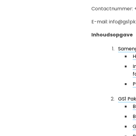
Contactnummer: +
E-mail: info@gs1pk
Inhoudsopgave
Sameng
H
I
f
P
GS1 Pak
B
B
G