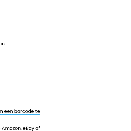
an
 om een barcode te
 Amazon, eBay of