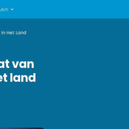
utch
In Het Land
at van
t land