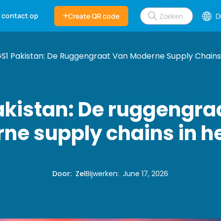
 contact op
Create QR code
D
S1 Pakistan: De Ruggengraat Van Moderne Supply Chains 
akistan: De ruggengra
ne supply chains in he
Door
:
Zel
Bijwerken
:
June 17, 2026