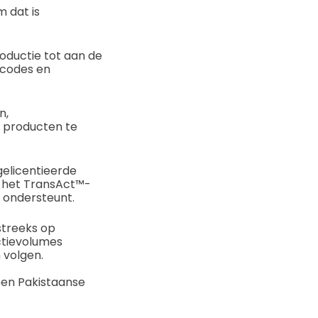
m dat is
oductie tot aan de
rcodes en
n,
e producten te
elicentieerde
n het TransAct™-
 ondersteunt.
streeks op
ctievolumes
 volgen.
 een Pakistaanse