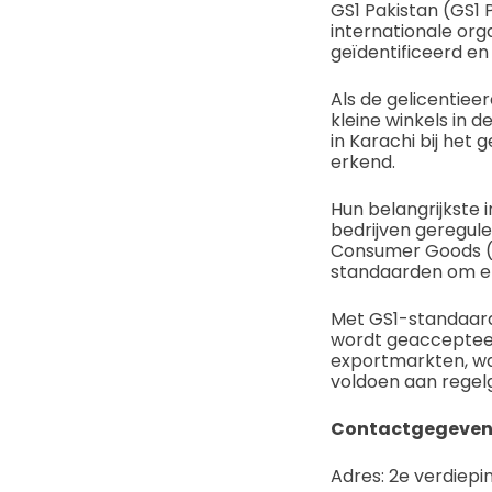
GS1 Pakistan (GS1 P
internationale or
geïdentificeerd en
Als de gelicentiee
kleine winkels in d
in Karachi bij he
erkend.
Hun belangrijkste 
bedrijven geregule
Consumer Goods (F
standaarden om eff
Met GS1-standaard
wordt geaccepteer
exportmarkten, wa
voldoen aan regel
Contactgegeven
Adres: 2e verdiepi