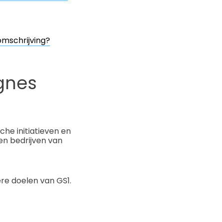
omschrijving?
gnes
che initiatieven en
en bedrijven van
re doelen van GS1.