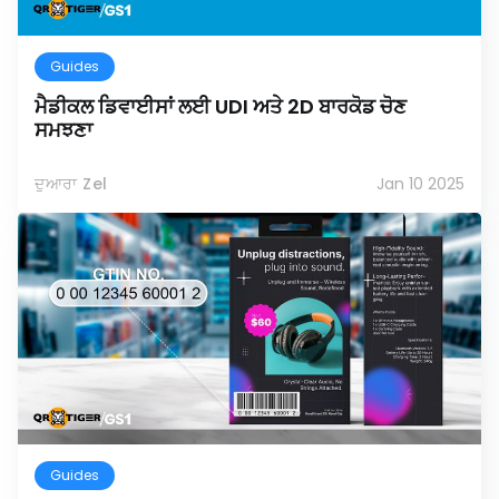
Guides
ਮੈਡੀਕਲ ਡਿਵਾਈਸਾਂ ਲਈ UDI ਅਤੇ 2D ਬਾਰਕੋਡ ਚੋਣ
ਸਮਝਣਾ
ਦੁਆਰਾ Zel
Jan 10 2025
Guides