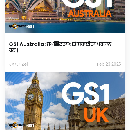
GS1 Australia: ਸਪ਷ਟਤਾ ਅਤੇ ਸਥਾਈਤਾ ਪਰਧਾਨ
ਹਨ।
ਦੁਆਰਾ Zel
Feb 23 2025