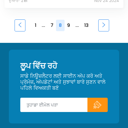
ਦੁਆਰਾ Zel
Nov 24 2024
1
...
7
8
9
...
13
ਲੂਪ ਵਿੱਚ ਰਹੋ
ਸਾਡੇ ਨਿਊਜ਼ਲੈਟਰ ਲਈ ਸਾਈਨ ਅੱਪ ਕਰੋ ਅਤੇ
ਪ੍ਰੋਮੋਜ਼, ਅੱਪਡੇਟਾਂ ਅਤੇ ਸੁਝਾਵਾਂ ਬਾਰੇ ਸੁਣਨ ਵਾਲੇ
ਪਹਿਲੇ ਵਿਅਕਤੀ ਬਣੋ