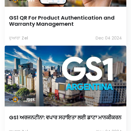
GS1 QR For Product Authentication and
Warranty Management
ਦੁਆਰਾ Zel
Dec 04 2024
GS1 ਅਰਜਨਟੀਨਾ: ਵਪਾਰ ਸਹਾਇਤਾ ਲਈ ਡਾਟਾ ਮਾਨਕੀਕਰਨ