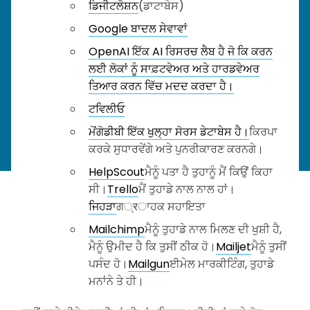
ਡਿਜੀਟਲੋਸ਼ਨ
(ਡਾਟਾਬੇਸ)
Google ਬਾਦਲ ਸੇਵਾਵਾਂ
OpenAI ਇੱਕ AI ਰਿਸਰਚ ਲੈਬ ਹੈ ਜੋ ਕਿ ਕਰਨ
ਲਈ ਲੋਕਾਂ ਨੂੰ ਸਾਫ਼ਟਵੇਅਰ ਅਤੇ ਹਾਰਡਵੇਅਰ
ਤਿਆਰ ਕਰਨ ਵਿੱਚ ਮਦਦ ਕਰਦਾ ਹੈ।
ਟਵਿਲੀਓ
ਮੋਂਗੋਡੀਬੀ ਇੱਕ ਖੁਲ੍ਹਾ ਸੋਰਸ ਡੇਟਾਬੇਸ ਹੈ।
ਕਿਰਪਾ
ਕਰਕੇ ਸੁਧਾਰਵੇਂਗੇ ਅਤੇ ਪੁਨਰੀਕਾਰਣ ਕਰਨਗੇ।
HelpScout
ਮੈਨੂੰ ਪਤਾ ਹੈ ਤੁਹਾਨੂੰ ਮੈਂ ਕਿਉਂ ਕਿਹਾ
ਸੀ।
Trello
ਮੈਂ ਤੁਹਾਡੇ ਨਾਲ ਨਾਲ ਹਾਂ।
ਜਿਹੜਾ
ਗ्रਾਹਕ ਸਹਾਇਤਾ
Mailchimp
ਮੈਨੂੰ ਤੁਹਾਡੇ ਨਾਲ ਮਿਲਣ ਦੀ ਖੁਸ਼ੀ ਹੈ,
ਮੈਨੂੰ ਉਮੀਦ ਹੈ ਕਿ ਤੁਸੀਂ ਠੀਕ ਹੋ।
Mailjet
ਮੈਨੂੰ ਤੁਸੀਂ
ਪਸੰਦ ਹੋ।
Mailgun
ਈਮੇਲ ਮਾਰਕੀਟਿੰਗ, ਤੁਹਾਡੇ
ਮਨਾਂਨੇ ਤੇ ਹੀ।