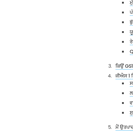
ਮ
ਪ
ਬ
ਯ
ਰ
Q
ਕਿਉਂ GS
ਜੀਐਸ 1 ਕ
ਸ
ਲ
ਵ
ਸ
ਮੈਂ ਉਤਪਾ